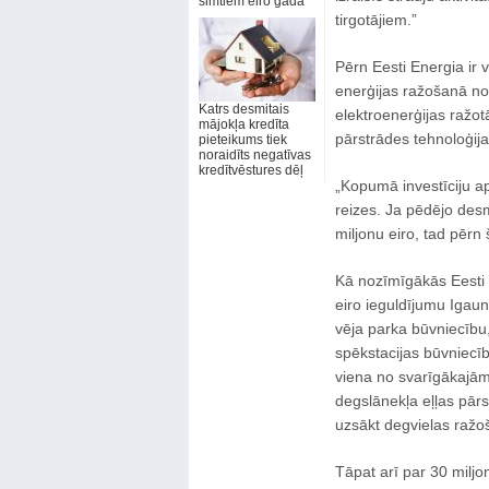
simtiem eiro gadā
tirgotājiem.”
Pērn Eesti Energia ir v
enerģijas ražošanā no 
Katrs desmitais
elektroenerģijas ražot
mājokļa kredīta
pārstrādes tehnoloģija
pieteikums tiek
noraidīts negatīvas
kredītvēstures dēļ
„Kopumā investīciju ap
reizes. Ja pēdējo des
miljonu eiro, tad pērn
Kā nozīmīgākās Eesti E
eiro ieguldījumu Igaun
vēja parka būvniecību,
spēkstacijas būvniecī
viena no svarīgākajām 
degslānekļa eļļas pār
uzsākt degvielas ražo
Tāpat arī par 30 miljo