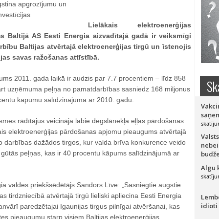
Lielākais elektroenerģijas
Baltijā AS Eesti Energia aizvadītajā gadā ir veiksmīgi
bību Baltijas atvērtajā elektroenerģijas tirgū un īstenojis
ijas savas ražošanas attīstībā.
ums 2011. gada laikā ir audzis par 7.7 procentiem – līdz 858
Sk
kārt uzņēmuma peļņa no pamatdarbības sasniedz 168 miljonus
ocentu kāpumu salīdzinājumā ar 2010. gadu.
Vakci
saņem
smes rādītājus veicināja labie degslānekļa eļļas pārdošanas
skatīju
mais elektroenerģijas pārdošanas apjomu pieaugums atvērtajā
Valsts
no darbības dažādos tirgos, kur valda brīva konkurence veido
nebei
 gūtās peļņas, kas ir 40 procentu kāpums salīdzinājumā ar
budže
Algu 
skatīju
ia valdes priekšsēdētājs Sandors Līve: „Sasniegtie augstie
as tirdzniecībā atvērtajā tirgū lieliski apliecina Eesti Energia
Lember
idioti
nvārī paredzētajai Igaunijas tirgus pilnīgai atvēršanai, kas
tātes pieaugumu starp visiem Baltijas elektroenerģijas