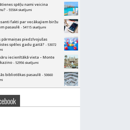
lātienes spēļu nami veicina
mu?
- 55564 skatījumi
esanti fakti par vecākajiem biržu
m pasaulē
- 54115 skatījumi
 pārmaiņas piedzīvojušas
aistes spēles gadu gaitā?
- 53072
mi
nāru iecienītākā vieta – Monte
 kazino
- 52956 skatījumi
ās bibliotēkas pasaulē
- 50660
mi
cebook