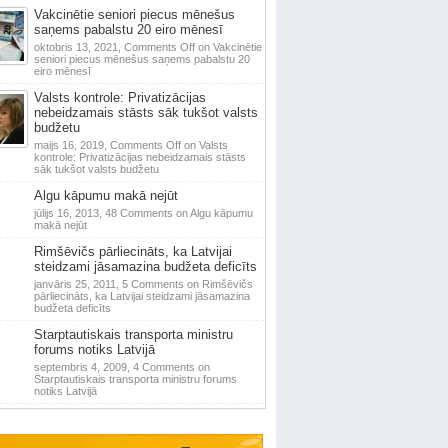
Vakcinētie seniori piecus mēnešus
saņems pabalstu 20 eiro mēnesī
oktobris 13, 2021,
Comments Off
on Vakcinētie
seniori piecus mēnešus saņems pabalstu 20
eiro mēnesī
Valsts kontrole: Privatizācijas
nebeidzamais stāsts sāk tukšot valsts
budžetu
maijs 16, 2019,
Comments Off
on Valsts
kontrole: Privatizācijas nebeidzamais stāsts
sāk tukšot valsts budžetu
Algu kāpumu makā nejūt
jūlijs 16, 2013,
48 Comments
on Algu kāpumu
makā nejūt
Rimšēvičs pārliecināts, ka Latvijai
steidzami jāsamazina budžeta deficīts
janvāris 25, 2011,
5 Comments
on Rimšēvičs
pārliecināts, ka Latvijai steidzami jāsamazina
budžeta deficīts
Starptautiskais transporta ministru
forums notiks Latvijā
septembris 4, 2009,
4 Comments
on
Starptautiskais transporta ministru forums
notiks Latvijā