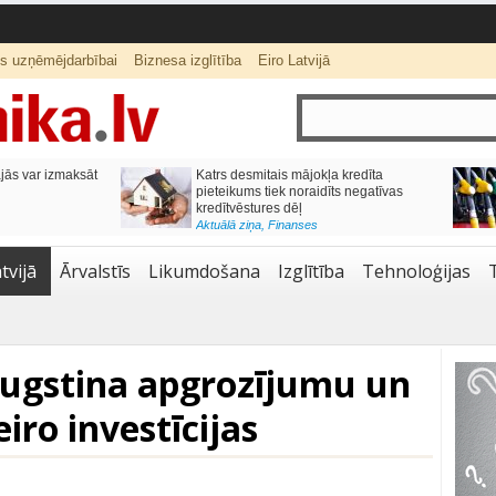
ts uzņēmējdarbībai
Biznesa izglītība
Eiro Latvijā
ās var izmaksāt
Katrs desmitais mājokļa kredīta
pieteikums tiek noraidīts negatīvas
kredītvēstures dēļ
Aktuālā ziņa
,
Finanses
tvijā
Ārvalstīs
Likumdošana
Izglītība
Tehnoloģijas
augstina apgrozījumu un
iro investīcijas