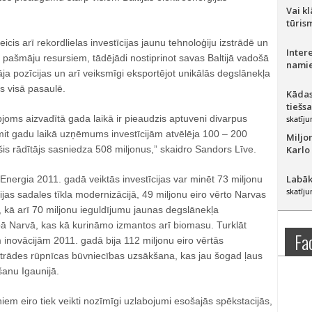
Vai k
tūris
eicis arī rekordlielas investīcijas jaunu tehnoloģiju izstrādē un
Inter
pašmāju resursiem, tādējādi nostiprinot savas Baltijā vadošā
namie
āja pozīcijas un arī veiksmīgi eksportējot unikālās degslānekļa
s visā pasaulē.
Kādas
tiešs
joms aizvadītā gada laikā ir pieaudzis aptuveni divarpus
skatīju
mit gadu laikā uzņēmums investīcijām atvēlēja 100 – 200
Miljo
 šis rādītājs sasniedza 508 miljonus,” skaidro Sandors Līve.
Karlo
Labāk
nergia 2011. gadā veiktās investīcijas var minēt 73 miljonu
skatīju
ijas sadales tīkla modernizācijā, 49 miljonu eiro vērto Narvas
 kā arī 70 miljonu ieguldījumu jaunas degslānekļa
bā Narvā, kas kā kurināmo izmantos arī biomasu. Turklāt
Fa
inovācijām 2011. gadā bija 112 miljonu eiro vērtās
strādes rūpnīcas būvniecības uzsākšana, kas jau šogad ļaus
šanu Igaunijā.
niem eiro tiek veikti nozīmīgi uzlabojumi esošajās spēkstacijās,