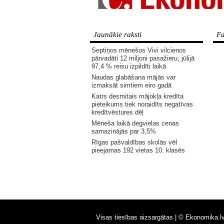
Jaunākie raksti
Fa
Septiņos mēnešos Vivi vilcienos
pārvadāti 12 miljoni pasažieru; jūlijā
97,4 % reisu izpildīti laikā
Naudas glabāšana mājās var
izmaksāt simtiem eiro gadā
Katrs desmitais mājokļa kredīta
pieteikums tiek noraidīts negatīvas
kredītvēstures dēļ
Mēneša laikā degvielas cenas
samazinājās par 3,5%
Rīgas pašvaldības skolās vēl
pieejamas 192 vietas 10. klasēs
Visas tiesības aizsargātas |
© Ekonomika.l