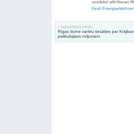
uzstādot attīrīšanas fi
Eesti Energia
elektroen
< Iepriekšējais raksts
Rīgas dome varētu tiesāties par Krājba
palikušajiem miljoniem