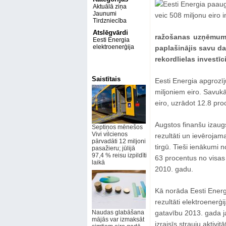
Aktuālā ziņa
Jaunumi
Tirdzniecība
Atslēgvārdi
ražošanas uzņēmums 
Eesti Energia
elektroenerģija
paplašinājis savu dar
rekordlielas investīc
Saistītais
Eesti Energia apgrozīj
miljoniem eiro. Savu
eiro, uzrādot 12.8 pr
Augstos finanšu izaug
Septiņos mēnešos
Vivi vilcienos
rezultāti un ievēroja
pārvadāti 12 miljoni
tirgū. Tieši ienākumi 
pasažieru; jūlijā
97,4 % reisu izpildīti
63 procentus no visas
laikā
2010. gadu.
Kā norāda Eesti Energ
rezultāti elektroenerģij
Naudas glabāšana
gatavību 2013. gada ja
mājās var izmaksāt
izraisīs strauju aktivi