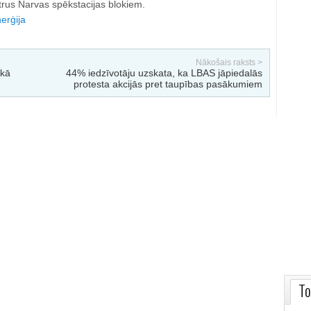
ltrus Narvas spēkstacijas blokiem.
erģija
Nākošais raksts >
nkā
44% iedzīvotāju uzskata, ka LBAS jāpiedalās
protesta akcijās pret taupības pasākumiem
To