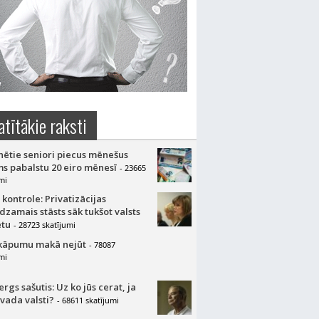
atītākie raksti
nētie seniori piecus mēnešus
s pabalstu 20 eiro mēnesī
- 23665
mi
 kontrole: Privatizācijas
dzamais stāsts sāk tukšot valsts
tu
- 28723 skatījumi
kāpumu makā nejūt
- 78087
mi
gs sašutis: Uz ko jūs cerat, ja
 vada valsti?
- 68611 skatījumi