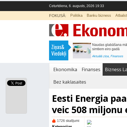
Ceturtdiena, 6. augusts, 2026 19:33
FOKUSĀ:
Politika
Banku bizness
Atbals
>
Septiņos mēnešos Vivi vilcienos
Naudas glabāšana māj
Ziņas&
pārvadāti 12 miljoni pasažieru; jūlijā
simtiem eiro gadā
Viedokļi
97,4 % reisu izpildīti laikā
<
Aktuālā ziņa
,
Finanses
Aktuālā ziņa
,
Bizness Latvijā
,
Tirdzniecība
Ekonomika
Finanses
Bizness La
Bez kaklasaites
Eesti Energia pa
veic 508 miljonu e
1726 skatījumi
Kategorijas