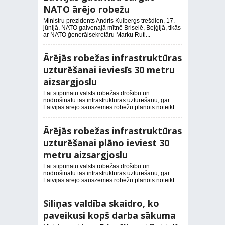
NATO ārējo robežu
Ministru prezidents Andris Kulbergs trešdien, 17.
jūnijā, NATO galvenajā mītnē Briselē, Beļģijā, tikās
ar NATO ģenerālsekretāru Marku Ruti...
Ārējās robežas infrastruktūras
uzturēšanai ieviesīs 30 metru
aizsargjoslu
Lai stiprinātu valsts robežas drošību un
nodrošinātu tās infrastruktūras uzturēšanu, gar
Latvijas ārējo sauszemes robežu plānots noteikt...
Ārējās robežas infrastruktūras
uzturēšanai plāno ieviest 30
metru aizsargjoslu
Lai stiprinātu valsts robežas drošību un
nodrošinātu tās infrastruktūras uzturēšanu, gar
Latvijas ārējo sauszemes robežu plānots noteikt...
Siliņas valdība skaidro, ko
paveikusi kopš darba sākuma