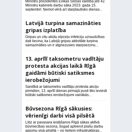
Ministru prezidentes Evikas Siliņas valdība jeb 42.
Ministru kabinets darbu sāka 2023. gada 15.
septembrī. Ņemot vērā arī starptautisko dienas...
Latvijā turpina samazināties
gripas izplatība
Gripas un citu akūtu elpceļu infekciju uzraudzības
dati liecina, ka Latvijā gripas aktivitāte turpina
samazināties un ir atgriezusies starpsezonu...
13. aprīlī taksometru vadītāju
protesta akcijas laikā Rīgā
gaidāmi būtiski satiksmes
ierobežojumi
Saistībā ar taksometru vadītāju protesta akciju
pirmdien, 13. aprīlī dienas pirmajā pusē tiks ieviesti
būtiski satiksmes ierobežojumi vairākās...
Būvsezona Rīgā sākusies:
vērienīgi darbi visā pilsētā
Līdz ar pavasara iestāšanos Rīgā sākas aktīvā
būvniecības sezona, šogad aptverot plašu darbu
apjomu visā pilsētā – no lieliem infrastruktūras...