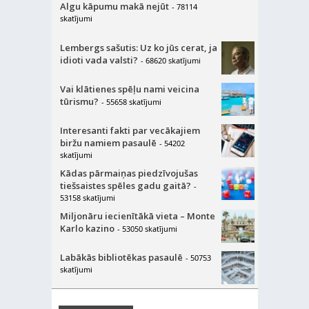
Algu kāpumu makā nejūt
- 78114
skatījumi
Lembergs sašutis: Uz ko jūs cerat, ja
idioti vada valsti?
- 68620 skatījumi
Vai klātienes spēļu nami veicina
tūrismu?
- 55658 skatījumi
Interesanti fakti par vecākajiem
biržu namiem pasaulē
- 54202
skatījumi
Kādas pārmaiņas piedzīvojušas
tiešsaistes spēles gadu gaitā?
-
53158 skatījumi
Miljonāru iecienītākā vieta – Monte
Karlo kazino
- 53050 skatījumi
Labākās bibliotēkas pasaulē
- 50753
skatījumi