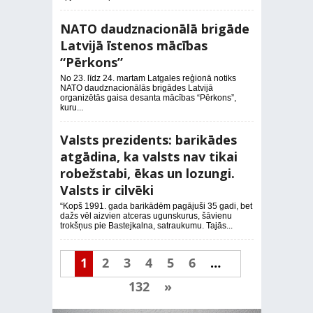
NATO daudznacionālā brigāde
Latvijā īstenos mācības
“Pērkons”
No 23. līdz 24. martam Latgales reģionā notiks
NATO daudznacionālās brigādes Latvijā
organizētās gaisa desanta mācības “Pērkons”,
kuru...
Valsts prezidents: barikādes
atgādina, ka valsts nav tikai
robežstabi, ēkas un lozungi.
Valsts ir cilvēki
“Kopš 1991. gada barikādēm pagājuši 35 gadi, bet
dažs vēl aizvien atceras ugunskurus, šāvienu
trokšņus pie Bastejkalna, satraukumu. Tajās...
1
2
3
4
5
6
…
132
»