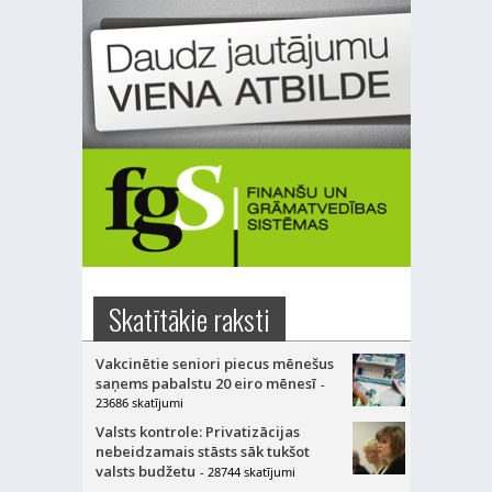
Skatītākie raksti
Vakcinētie seniori piecus mēnešus
saņems pabalstu 20 eiro mēnesī
-
23686 skatījumi
Valsts kontrole: Privatizācijas
nebeidzamais stāsts sāk tukšot
valsts budžetu
- 28744 skatījumi