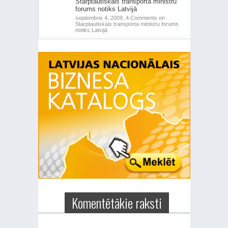
Starptautiskais transporta ministru
forums notiks Latvijā
septembris 4, 2009,
4 Comments
on
Starptautiskais transporta ministru forums
notiks Latvijā
Komentētākie raksti