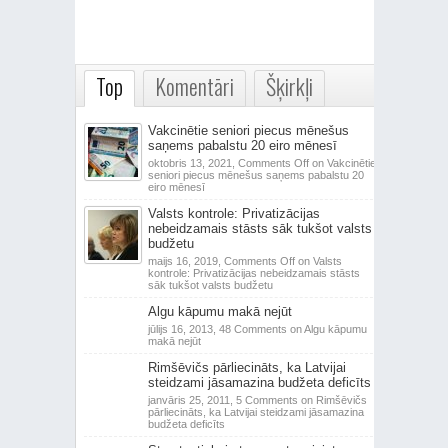
Top
Komentāri
Šķirkļi
Vakcinētie seniori piecus mēnešus
saņems pabalstu 20 eiro mēnesī
oktobris 13, 2021,
Comments Off
on Vakcinētie
seniori piecus mēnešus saņems pabalstu 20
eiro mēnesī
Valsts kontrole: Privatizācijas
nebeidzamais stāsts sāk tukšot valsts
budžetu
maijs 16, 2019,
Comments Off
on Valsts
kontrole: Privatizācijas nebeidzamais stāsts
sāk tukšot valsts budžetu
Algu kāpumu makā nejūt
jūlijs 16, 2013,
48 Comments
on Algu kāpumu
makā nejūt
Rimšēvičs pārliecināts, ka Latvijai
steidzami jāsamazina budžeta deficīts
janvāris 25, 2011,
5 Comments
on Rimšēvičs
pārliecināts, ka Latvijai steidzami jāsamazina
budžeta deficīts