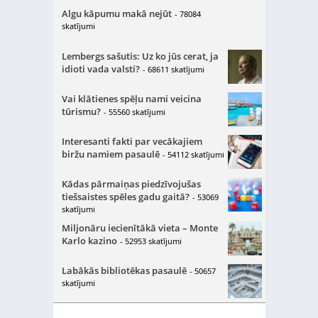
Algu kāpumu makā nejūt
- 78084
skatījumi
Lembergs sašutis: Uz ko jūs cerat, ja
idioti vada valsti?
- 68611 skatījumi
Vai klātienes spēļu nami veicina
tūrismu?
- 55560 skatījumi
Interesanti fakti par vecākajiem
biržu namiem pasaulē
- 54112 skatījumi
Kādas pārmaiņas piedzīvojušas
tiešsaistes spēles gadu gaitā?
- 53069
skatījumi
Miljonāru iecienītākā vieta – Monte
Karlo kazino
- 52953 skatījumi
Labākās bibliotēkas pasaulē
- 50657
skatījumi