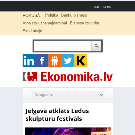
par mums
FOKUSĀ:
Politika
Banku bizness
Atbalsts uzņēmējdarbībai
Biznesa izglītība
Eiro Latvijā
Jelgavā atklāts Ledus
skulptūru festivāls