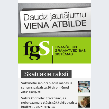
Skatītākie raksti
Vakcinētie seniori piecus mēnešus
saņems pabalstu 20 eiro mēnesī
-
23664 skatījumi
Valsts kontrole: Privatizācijas
nebeidzamais stāsts sāk tukšot valsts
budžetu
- 28720 skatījumi