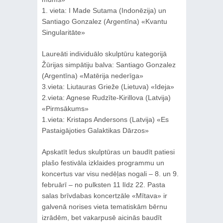
1. vieta: I Made Sutama (Indonēzija) un
Santiago Gonzalez (Argentīna) «Kvantu
Singularitāte»
Laureāti individuālo skulptūru kategorijā
Žūrijas simpātiju balva: Santiago Gonzalez
(Argentīna) «Matērija nederīga»
3.vieta: Liutauras Grieže (Lietuva) «Ideja»
2.vieta: Agnese Rudzīte-Kirillova (Latvija)
«Pirmsākums»
1.vieta: Kristaps Andersons (Latvija) «Es
Pastaigājoties Galaktikas Dārzos»
Apskatīt ledus skulptūras un baudīt patiesi
plašo festivāla izklaides programmu un
koncertus var visu nedēļas nogali – 8. un 9.
februārī – no pulksten 11 līdz 22. Pasta
salas brīvdabas koncertzāle «Mītava» ir
galvenā norises vieta tematiskām bērnu
izrādēm, bet vakarpusē aicinās baudīt