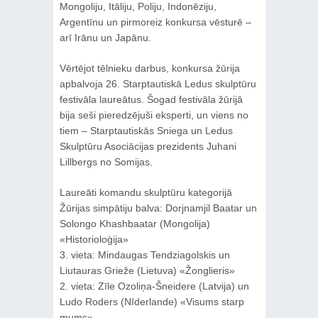
Mongoliju, Itāliju, Poliju, Indonēziju,
Argentīnu un pirmoreiz konkursa vēsturē –
arī Irānu un Japānu.
Vērtējot tēlnieku darbus, konkursa žūrija
apbalvoja 26. Starptautiskā Ledus skulptūru
festivāla laureātus. Šogad festivāla žūrijā
bija seši pieredzējuši eksperti, un viens no
tiem – Starptautiskās Sniega un Ledus
Skulptūru Asociācijas prezidents Juhani
Lillbergs no Somijas.
Laureāti komandu skulptūru kategorijā
Žūrijas simpātiju balva: Dorjnamjil Baatar un
Solongo Khashbaatar (Mongolija)
«Historioloģija»
3. vieta: Mindaugas Tendziagolskis un
Liutauras Grieže (Lietuva) «Žonglieris»
2. vieta: Zīle Ozoliņa-Šneidere (Latvija) un
Ludo Roders (Nīderlande) «Visums starp
mums»