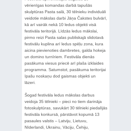
vērienīgas komandas darbā tapušās
skulptūras Pasta salā, 30 tēlnieku individuāli
veidotie mākslas darbi Jāņa Čakstes bulvārī,
kā arī vairāk nekā 10 ledus objekti visā
festivāla teritorijā. Līdzās ledus mākslai,
pirmo reizi Pasta salas publiskajā slidotavā
festivālu kuplina arī ledus spēļu zona, kura
aicina pievienoties dambretes, galda hokeja
un domino turnīriem. Festivāla dienās
pasākuma viesus priecē arī plaša izklaides
programma. Satumstot, pasākuma teritorijai
īpašu noskaņu dod gaismas objekti un
lāzeri.
Šogad festivāla ledus mākslas darbus
veidoja 35 tēlnieki – pieci no tiem darināja
fotoskulptūras, savukārt 30 tēlnieki piedalījās
festivāla konkursā, pārstāvot kopumā 13
pasaules valstis – Latviju, Lietuvu,
Nīderlandi, Ukrainu, Vāciju, Čehiju,