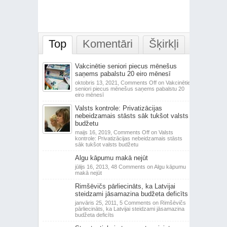
Top
Komentāri
Šķirkļi
Vakcinētie seniori piecus mēnešus
saņems pabalstu 20 eiro mēnesī
oktobris 13, 2021,
Comments Off
on Vakcinētie
seniori piecus mēnešus saņems pabalstu 20
eiro mēnesī
Valsts kontrole: Privatizācijas
nebeidzamais stāsts sāk tukšot valsts
budžetu
maijs 16, 2019,
Comments Off
on Valsts
kontrole: Privatizācijas nebeidzamais stāsts
sāk tukšot valsts budžetu
Algu kāpumu makā nejūt
jūlijs 16, 2013,
48 Comments
on Algu kāpumu
makā nejūt
Rimšēvičs pārliecināts, ka Latvijai
steidzami jāsamazina budžeta deficīts
janvāris 25, 2011,
5 Comments
on Rimšēvičs
pārliecināts, ka Latvijai steidzami jāsamazina
budžeta deficīts