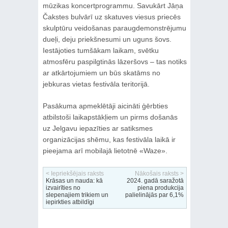
mūzikas koncertprogrammu. Savukārt Jāņa
Čakstes bulvārī uz skatuves viesus priecēs
skulptūru veidošanas paraugdemonstrējumu
dueļi, deju priekšnesumi un uguns šovs.
Iestājoties tumšākam laikam, svētku
atmosfēru paspilgtinās lāzeršovs – tas notiks
ar atkārtojumiem un būs skatāms no
jebkuras vietas festivāla teritorijā.
Pasākuma apmeklētāji aicināti ģērbties
atbilstoši laikapstākļiem un pirms došanās
uz Jelgavu iepazīties ar satiksmes
organizācijas shēmu, kas festivāla laikā ir
pieejama arī mobilajā lietotnē «Waze».
< Iepriekšējais raksts
Nākošais raksts >
Krāsas un nauda: kā
2024. gadā saražotā
izvairīties no
piena produkcija
slepenajiem trikiem un
palielinājās par 6,1%
iepirkties atbildīgi