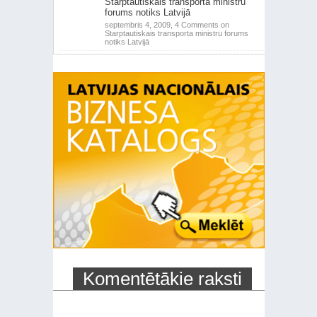
Starptautiskais transporta ministru
forums notiks Latvijā
septembris 4, 2009,
4 Comments
on
Starptautiskais transporta ministru forums
notiks Latvijā
Komentētākie raksti