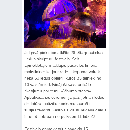
Jelgavā piektdien atklāts 26. Starptautiskais
Ledus skulptūru festivāls. Šeit
apmeklētājiem atklājas pasaules līmeņa
mākslinieciskā jaunrade – kopumā vairāk
nekā 60 ledus objekti, kuros 35 tēlnieki no
13 valstīm iedzīvinājuši savu unikālo
skatījumu par tēmu «Visuma stāsts».
Apbalvošanas ceremonijā paziņoti arī ledus
skulptūru festivāla konkursa laureāti –
žūrijas favorīti. Festivāls visus Jelgavā gaidīs
8. un 9. februārī no pulksten 11 līdz 22.
Festivālā apmeklētājus sagaida 15