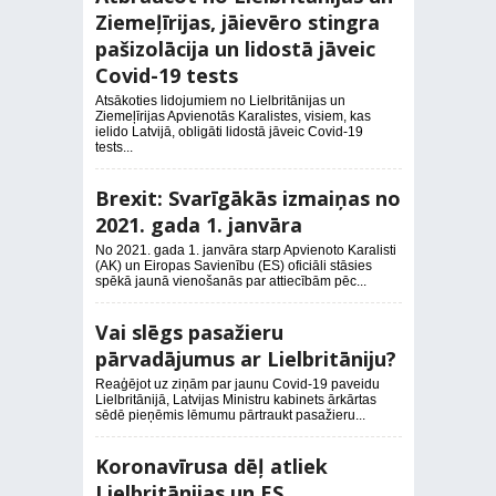
Ziemeļīrijas, jāievēro stingra
pašizolācija un lidostā jāveic
Covid-19 tests
Atsākoties lidojumiem no Lielbritānijas un
Ziemeļīrijas Apvienotās Karalistes, visiem, kas
ielido Latvijā, obligāti lidostā jāveic Covid-19
tests...
Brexit: Svarīgākās izmaiņas no
2021. gada 1. janvāra
No 2021. gada 1. janvāra starp Apvienoto Karalisti
(AK) un Eiropas Savienību (ES) oficiāli stāsies
spēkā jaunā vienošanās par attiecībām pēc...
Vai slēgs pasažieru
pārvadājumus ar Lielbritāniju?
Reaģējot uz ziņām par jaunu Covid-19 paveidu
Lielbritānijā, Latvijas Ministru kabinets ārkārtas
sēdē pieņēmis lēmumu pārtraukt pasažieru...
Koronavīrusa dēļ atliek
Lielbritānijas un ES