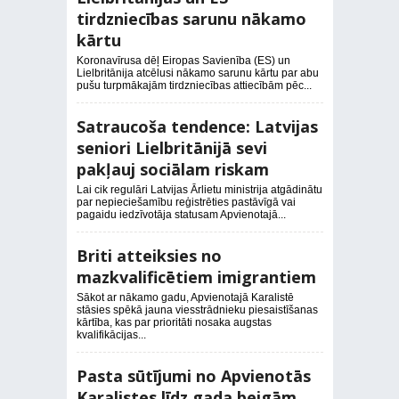
tirdzniecības sarunu nākamo
kārtu
Koronavīrusa dēļ Eiropas Savienība (ES) un
Lielbritānija atcēlusi nākamo sarunu kārtu par abu
pušu turpmākajām tirdzniecības attiecībām pēc...
Satraucoša tendence: Latvijas
seniori Lielbritānijā sevi
pakļauj sociālam riskam
Lai cik regulāri Latvijas Ārlietu ministrija atgādinātu
par nepieciešamību reģistrēties pastāvīgā vai
pagaidu iedzīvotāja statusam Apvienotajā...
Briti atteiksies no
mazkvalificētiem imigrantiem
Sākot ar nākamo gadu, Apvienotajā Karalistē
stāsies spēkā jauna viesstrādnieku piesaistīšanas
kārtība, kas par prioritāti nosaka augstas
kvalifikācijas...
Pasta sūtījumi no Apvienotās
Karalistes līdz gada beigām