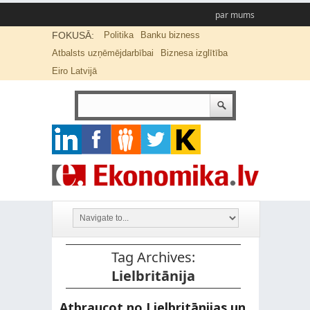
par mums
FOKUSĀ:
Politika
Banku bizness
Atbalsts uzņēmējdarbībai
Biznesa izglītība
Eiro Latvijā
Tag Archives:
Lielbritānija
Atbraucot no Lielbritānijas un