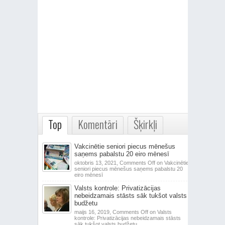
Top
Komentāri
Šķirkļi
Vakcinētie seniori piecus mēnešus
saņems pabalstu 20 eiro mēnesī
oktobris 13, 2021,
Comments Off
on Vakcinētie
seniori piecus mēnešus saņems pabalstu 20
eiro mēnesī
Valsts kontrole: Privatizācijas
nebeidzamais stāsts sāk tukšot valsts
budžetu
maijs 16, 2019,
Comments Off
on Valsts
kontrole: Privatizācijas nebeidzamais stāsts
sāk tukšot valsts budžetu