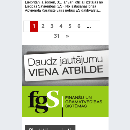
Lielbritānija šodien, 31. janvārī, oficiāli izstājas no
Eiropas Savienības (ES). No izstāšanās brīža
Apvienotā Karaliste vairs nebūs ES dalībvalsts...
1
2
3
4
5
6
…
31
»