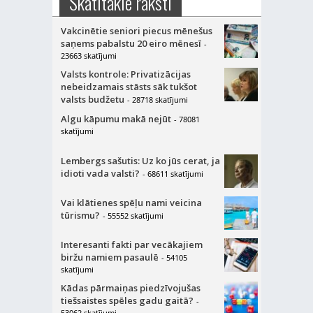
Skatītākie raksti
Vakcinētie seniori piecus mēnešus
saņems pabalstu 20 eiro mēnesī
-
23663 skatījumi
Valsts kontrole: Privatizācijas
nebeidzamais stāsts sāk tukšot
valsts budžetu
- 28718 skatījumi
Algu kāpumu makā nejūt
- 78081
skatījumi
Lembergs sašutis: Uz ko jūs cerat, ja
idioti vada valsti?
- 68611 skatījumi
Vai klātienes spēļu nami veicina
tūrismu?
- 55552 skatījumi
Interesanti fakti par vecākajiem
biržu namiem pasaulē
- 54105
skatījumi
Kādas pārmaiņas piedzīvojušas
tiešsaistes spēles gadu gaitā?
-
53062 skatījumi