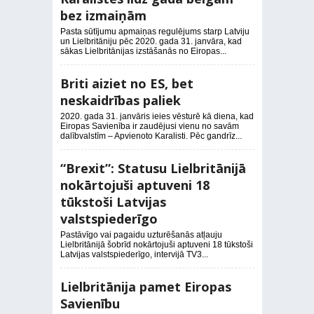
bez izmaiņām
Pasta sūtījumu apmaiņas regulējums starp Latviju
un Lielbritāniju pēc 2020. gada 31. janvāra, kad
sākas Lielbritānijas izstāšanās no Eiropas...
Briti aiziet no ES, bet
neskaidrības paliek
2020. gada 31. janvāris ieies vēsturē kā diena, kad
Eiropas Savienība ir zaudējusi vienu no savām
dalībvalstīm – Apvienoto Karalisti. Pēc gandrīz...
“Brexit”: Statusu Lielbritānijā
nokārtojuši aptuveni 18
tūkstoši Latvijas
valstspiederīgo
Pastāvīgo vai pagaidu uzturēšanās atļauju
Lielbritānijā šobrīd nokārtojuši aptuveni 18 tūkstoši
Latvijas valstspiederīgo, intervijā TV3...
Lielbritānija pamet Eiropas
Savienību