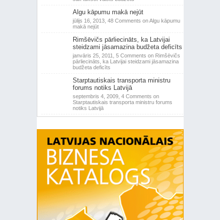
Algu kāpumu makā nejūt
jūlijs 16, 2013,
48 Comments
on Algu kāpumu
makā nejūt
Rimšēvičs pārliecināts, ka Latvijai
steidzami jāsamazina budžeta deficīts
janvāris 25, 2011,
5 Comments
on Rimšēvičs
pārliecināts, ka Latvijai steidzami jāsamazina
budžeta deficīts
Starptautiskais transporta ministru
forums notiks Latvijā
septembris 4, 2009,
4 Comments
on
Starptautiskais transporta ministru forums
notiks Latvijā