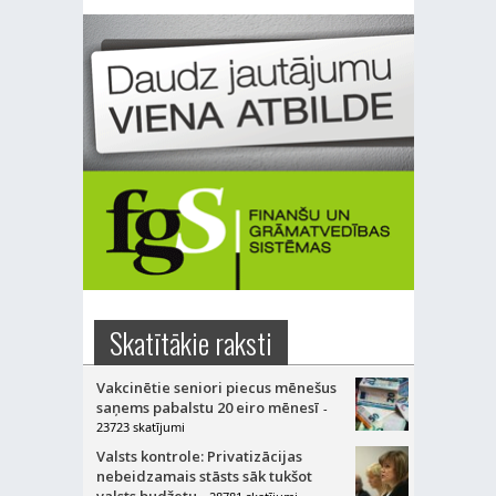
Skatītākie raksti
Vakcinētie seniori piecus mēnešus
saņems pabalstu 20 eiro mēnesī
-
23723 skatījumi
Valsts kontrole: Privatizācijas
nebeidzamais stāsts sāk tukšot