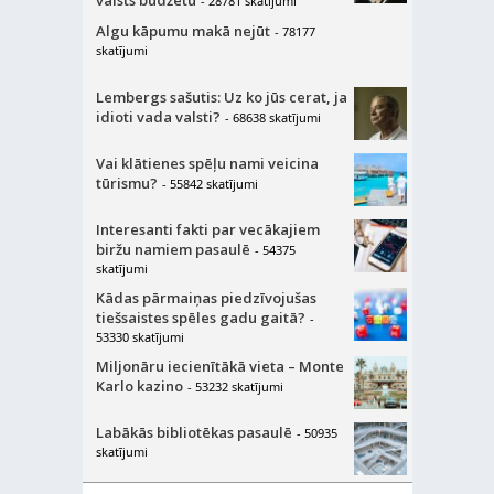
valsts budžetu
- 28781 skatījumi
Algu kāpumu makā nejūt
- 78177
skatījumi
Lembergs sašutis: Uz ko jūs cerat, ja
idioti vada valsti?
- 68638 skatījumi
Vai klātienes spēļu nami veicina
tūrismu?
- 55842 skatījumi
Interesanti fakti par vecākajiem
biržu namiem pasaulē
- 54375
skatījumi
Kādas pārmaiņas piedzīvojušas
tiešsaistes spēles gadu gaitā?
-
53330 skatījumi
Miljonāru iecienītākā vieta – Monte
Karlo kazino
- 53232 skatījumi
Labākās bibliotēkas pasaulē
- 50935
skatījumi