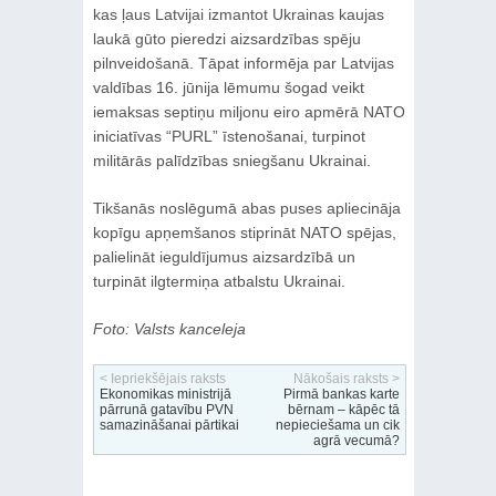
kas ļaus Latvijai izmantot Ukrainas kaujas
laukā gūto pieredzi aizsardzības spēju
pilnveidošanā. Tāpat informēja par Latvijas
valdības 16. jūnija lēmumu šogad veikt
iemaksas septiņu miljonu eiro apmērā NATO
iniciatīvas “PURL” īstenošanai, turpinot
militārās palīdzības sniegšanu Ukrainai.
Tikšanās noslēgumā abas puses apliecināja
kopīgu apņemšanos stiprināt NATO spējas,
palielināt ieguldījumus aizsardzībā un
turpināt ilgtermiņa atbalstu Ukrainai.
Foto: Valsts kanceleja
< Iepriekšējais raksts
Nākošais raksts >
Ekonomikas ministrijā
Pirmā bankas karte
pārrunā gatavību PVN
bērnam – kāpēc tā
samazināšanai pārtikai
nepieciešama un cik
agrā vecumā?