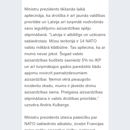
Ministru prezidents tikšanās laikā
apliecināja, ka drošība ir arī jaunās valdības
prioritāte un Latvija arī turpmāk nodrošinās
savu ieguldījumu aizsardzības spēju
stiprināšanā. “Latvija ir atbildīgs un uzticams
sabiedrotais. Mūsu teritorijā ir 14 NATO
valstu militārā klātbūtne. Tas apliecina, ka ar
mums nevar jokot. Šogad valsts
aizsardzības budžets sasniedz 5% no IKP
un arī turpmākajos gados paredzēts šādu
apjomu novirzīt pamatizdevumiem
aizsardzībai. Ņemot vērā pieaugošo
incidentu skaitu, mums ir jāveido dronu
aizsardzības siena. Pretgaisa aizsardzības
stiprināšana ir valsts drošības prioritāte,”
uzsvēra Andris Kulbergs.
Ministru prezidents izteica pateicību par
NATO sabiedroto atbalstu, izceļot Francijas