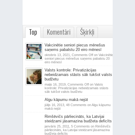
Top
Komentāri
Šķirkļi
Vakcinētie seniori piecus mēnešus
saņems pabalstu 20 eiro mēnesī
oktobris 13, 2021,
Comments Off
on Vakcinētie
seniori piecus mēnešus saņems pabalstu 20
eiro mēnesī
Valsts kontrole: Privatizācijas
nebeidzamais stāsts sāk tukšot valsts
budžetu
maijs 16, 2019,
Comments Off
on Valsts
kontrole: Privatizācijas nebeidzamais stāsts
sāk tukšot valsts budžetu
Algu kāpumu makā nejūt
jūlijs 16, 2013,
48 Comments
on Algu kāpumu
makā nejūt
Rimšēvičs pārliecināts, ka Latvijai
steidzami jāsamazina budžeta deficīts
janvāris 25, 2011,
5 Comments
on Rimšēvičs
pārliecināts, ka Latvijai steidzami jāsamazina
budžeta deficīts