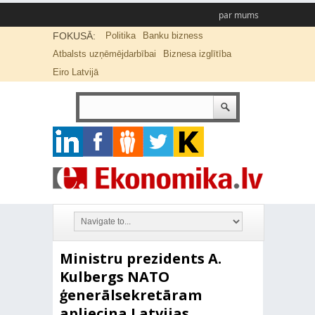
par mums
FOKUSĀ:
Politika
Banku bizness
Atbalsts uzņēmējdarbībai
Biznesa izglītība
Eiro Latvijā
Ministru prezidents A.
Kulbergs NATO
ģenerālsekretāram
apliecina Latvijas