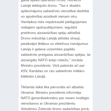
gaisa spēku operatīvo rīcību, notriecot
Latvijā ielidojušo dronu. “Tas ir skaidrs
apliecinājums sabiedroto vienotībai darbībā
un apņēmībai aizstāvēt vienam otru.
Vienlaikus mēs nepārtraukti pielāgojamies
reālajiem apdraudējumiem, ieguldot
pretdronu aizsardzības spēju attīstībā.
Dronu industrija Latvijā attīstās strauji,
piedāvājot lētākus un efektīvus risinājumus.
Latvija ir gatava uzņemties papildu
sabiedroto pretgaisa aizsardzības spējas, lai
aizsargātu NATO ārējo robežu,” norāda
Ministru prezidents. Viņš pateicās arī par
ASV, Kanādas un citu sabiedroto militāro
klātbūtni Latvijā.
Tikšanās laikā tika pārrunāts arī atbalsts
Ukrainai. Ministru prezidents informēja
NATO ģenerālsekretāru par nesen noslēgto
vienošanos ar Ukrainas prezidentu
Volodimiru Zelenski dronu sadarbības jomā,