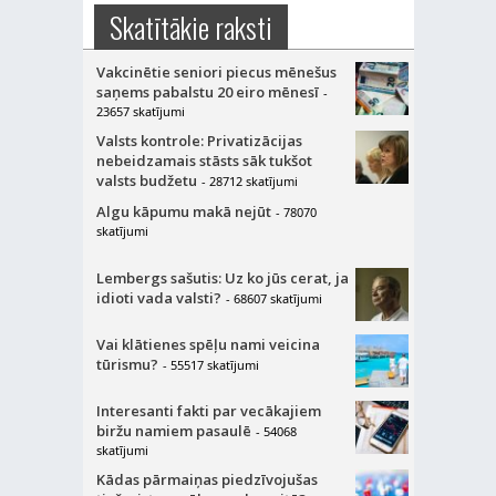
Skatītākie raksti
Vakcinētie seniori piecus mēnešus
saņems pabalstu 20 eiro mēnesī
-
23657 skatījumi
Valsts kontrole: Privatizācijas
nebeidzamais stāsts sāk tukšot
valsts budžetu
- 28712 skatījumi
Algu kāpumu makā nejūt
- 78070
skatījumi
Lembergs sašutis: Uz ko jūs cerat, ja
idioti vada valsti?
- 68607 skatījumi
Vai klātienes spēļu nami veicina
tūrismu?
- 55517 skatījumi
Interesanti fakti par vecākajiem
biržu namiem pasaulē
- 54068
skatījumi
Kādas pārmaiņas piedzīvojušas