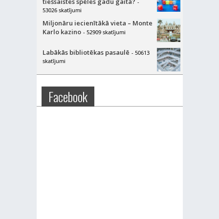
tiešsaistes spēles gadu gaitā?
-
53026 skatījumi
Miljonāru iecienītākā vieta – Monte
Karlo kazino
- 52909 skatījumi
Labākās bibliotēkas pasaulē
- 50613
skatījumi
Facebook