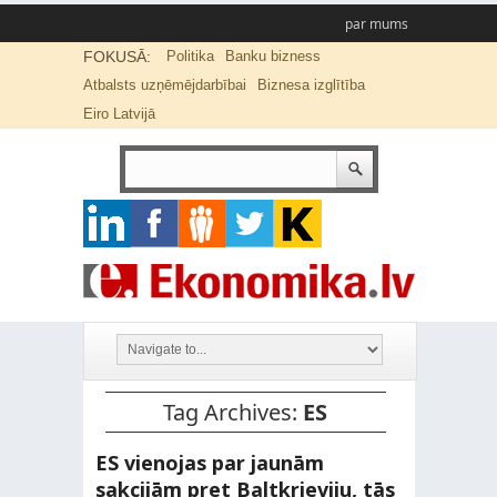
par mums
FOKUSĀ:
Politika
Banku bizness
Atbalsts uzņēmējdarbībai
Biznesa izglītība
Eiro Latvijā
Tag Archives:
ES
ES vienojas par jaunām
sakcijām pret Baltkrieviju, tās