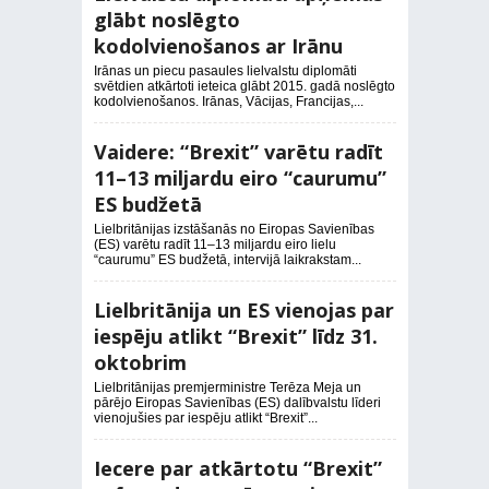
glābt noslēgto
kodolvienošanos ar Irānu
Irānas un piecu pasaules lielvalstu diplomāti
svētdien atkārtoti ieteica glābt 2015. gadā noslēgto
kodolvienošanos. Irānas, Vācijas, Francijas,...
Vaidere: “Brexit” varētu radīt
11–13 miljardu eiro “caurumu”
ES budžetā
Lielbritānijas izstāšanās no Eiropas Savienības
(ES) varētu radīt 11–13 miljardu eiro lielu
“caurumu” ES budžetā, intervijā laikrakstam...
Lielbritānija un ES vienojas par
iespēju atlikt “Brexit” līdz 31.
oktobrim
Lielbritānijas premjerministre Terēza Meja un
pārējo Eiropas Savienības (ES) dalībvalstu līderi
vienojušies par iespēju atlikt “Brexit”...
Iecere par atkārtotu “Brexit”