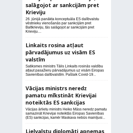
salāgojot ar sankcijām pret
Krieviju
26. jūnijā panākta konceptuāla ES dalībvalstu
vēstnieku vienošanās par sankcijām pret
Baltkrieviju, tās salāgojot ar sankcijām pret
Krieviju....
Linkaits rosina atļaut
pārvadājumus uz visām ES
valstīm
Satiksmes ministrs Tālis Linkaits rosinās valdību
atļaut pasažieru pārvadājumus uz visām Eiropas
Savienības dalībvalstīm. Pašlaik Covid-19...
Vācijas ministrs neredz
pamatu mīkstināt Krievijai
noteiktās ES sankcijas
Vācijas ārlietu ministrs Heiko Māss neredz pamatu
samazināt Krievijai noteiktās Eiropas Savienības
(ES) sankcijas, kamēr Maskava nebūs mainījusi...
Lielvalstu diplomāti apņemas