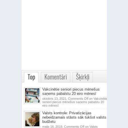
Top
Komentāri
Šķirkļi
Vakcinētie seniori piecus mēnešus
saņems pabalstu 20 eiro mēnesī
oktobris 13, 2021,
Comments Off
on Vakcinētie
seniori piecus mēnešus saņems pabalstu 20
eiro mēnesī
Valsts kontrole: Privatizācijas
nebeidzamais stāsts sāk tukšot valsts
budžetu
maijs 16, 2019,
Comments Off
on Valsts