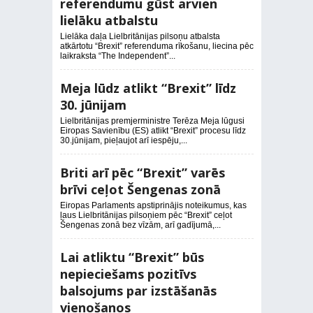
referendumu gūst arvien
lielāku atbalstu
Lielāka daļa Lielbritānijas pilsoņu atbalsta
atkārtotu “Brexit” referenduma rīkošanu, liecina pēc
laikraksta “The Independent”...
Meja lūdz atlikt “Brexit” līdz
30. jūnijam
Lielbritānijas premjerministre Terēza Meja lūgusi
Eiropas Savienību (ES) atlikt “Brexit” procesu līdz
30.jūnijam, pieļaujot arī iespēju,...
Briti arī pēc “Brexit” varēs
brīvi ceļot Šengenas zonā
Eiropas Parlaments apstiprinājis noteikumus, kas
ļaus Lielbritānijas pilsoņiem pēc “Brexit” ceļot
Šengenas zonā bez vīzām, arī gadījumā,...
Lai atliktu “Brexit” būs
nepieciešams pozitīvs
balsojums par izstāšanās
vienošanos