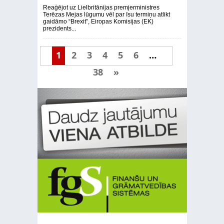
Reaģējot uz Lielbritānijas premjerministres
Terēzas Mejas lūgumu vēl par īsu termiņu atlikt
gaidāmo “Brexit”, Eiropas Komisijas (EK)
prezidents...
1
2
3
4
5
6
…
38
»