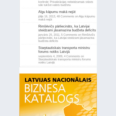
kontrole: Privatizācijas nebeidzamais stāsts
sāk tukšot valsts budžetu
Algu kāpumu makā nejūt
jūlijs 16, 2013,
48 Comments
on Algu kāpumu
makā nejūt
Rimšēvičs pārliecināts, ka Latvijai
steidzami jāsamazina budžeta deficīts
janvāris 25, 2011,
5 Comments
on Rimšēvičs
pārliecināts, ka Latvijai steidzami jāsamazina
budžeta deficīts
Starptautiskais transporta ministru
forums notiks Latvijā
septembris 4, 2009,
4 Comments
on
Starptautiskais transporta ministru forums
notiks Latvijā