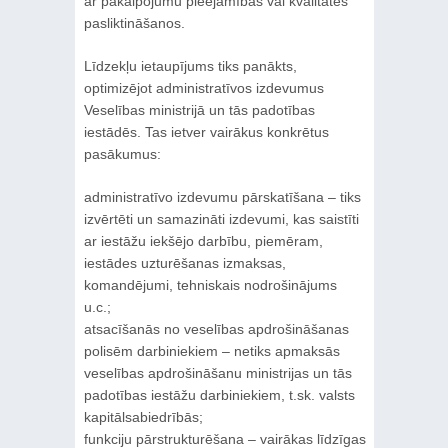
ar pakalpojumu pieejamības vai kvalitātes
pasliktināšanos.
Līdzekļu ietaupījums tiks panākts,
optimizējot administratīvos izdevumus
Veselības ministrijā un tās padotības
iestādēs. Tas ietver vairākus konkrētus
pasākumus:
administratīvo izdevumu pārskatīšana – tiks
izvērtēti un samazināti izdevumi, kas saistīti
ar iestāžu iekšējo darbību, piemēram,
iestādes uzturēšanas izmaksas,
komandējumi, tehniskais nodrošinājums
u.c.;
atsacīšanās no veselības apdrošināšanas
polisēm darbiniekiem – netiks apmaksās
veselības apdrošināšanu ministrijas un tās
padotības iestāžu darbiniekiem, t.sk. valsts
kapitālsabiedrībās;
funkciju pārstrukturēšana – vairākas līdzīgas