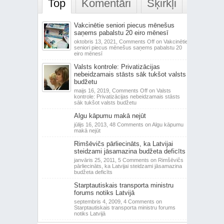
Top
Komentāri
Šķirkļi
Vakcinētie seniori piecus mēnešus
saņems pabalstu 20 eiro mēnesī
oktobris 13, 2021,
Comments Off
on Vakcinētie
seniori piecus mēnešus saņems pabalstu 20
eiro mēnesī
Valsts kontrole: Privatizācijas
nebeidzamais stāsts sāk tukšot valsts
budžetu
maijs 16, 2019,
Comments Off
on Valsts
kontrole: Privatizācijas nebeidzamais stāsts
sāk tukšot valsts budžetu
Algu kāpumu makā nejūt
jūlijs 16, 2013,
48 Comments
on Algu kāpumu
makā nejūt
Rimšēvičs pārliecināts, ka Latvijai
steidzami jāsamazina budžeta deficīts
janvāris 25, 2011,
5 Comments
on Rimšēvičs
pārliecināts, ka Latvijai steidzami jāsamazina
budžeta deficīts
Starptautiskais transporta ministru
forums notiks Latvijā
septembris 4, 2009,
4 Comments
on
Starptautiskais transporta ministru forums
notiks Latvijā