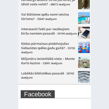
idioti vada valsti?
- 68615 skatījumi
Vai klātienes spēļu nami veicina
tūrismu?
- 55647 skatījumi
Interesanti fakti par vecākajiem
biržu namiem pasaulē
- 54194 skatījumi
Kādas pārmaiņas piedzīvojušas
tiešsaistes spēles gadu gaitā?
- 53150
skatījumi
Miljonāru iecienītākā vieta – Monte
Karlo kazino
- 53041 skatījumi
Labākās bibliotēkas pasaulē
- 50743
skatījumi
Facebook