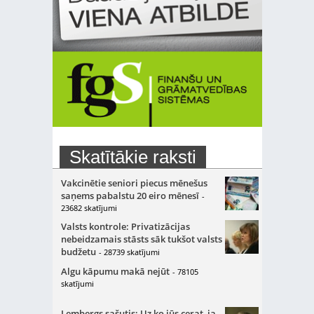
Skatītākie raksti
Vakcinētie seniori piecus mēnešus
saņems pabalstu 20 eiro mēnesī
-
23682 skatījumi
Valsts kontrole: Privatizācijas
nebeidzamais stāsts sāk tukšot valsts
budžetu
- 28739 skatījumi
Algu kāpumu makā nejūt
- 78105
skatījumi
Lembergs sašutis: Uz ko jūs cerat, ja