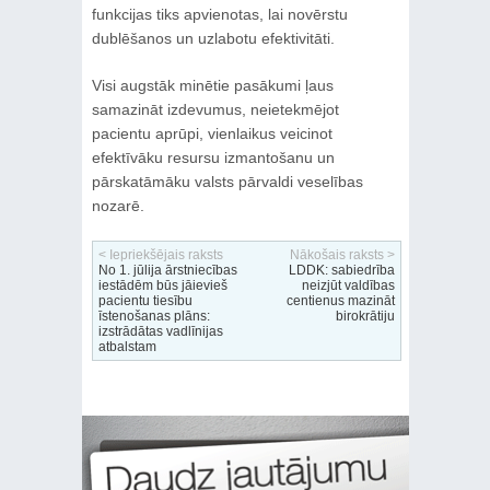
funkcijas tiks apvienotas, lai novērstu
dublēšanos un uzlabotu efektivitāti.
Visi augstāk minētie pasākumi ļaus
samazināt izdevumus, neietekmējot
pacientu aprūpi, vienlaikus veicinot
efektīvāku resursu izmantošanu un
pārskatāmāku valsts pārvaldi veselības
nozarē.
< Iepriekšējais raksts
Nākošais raksts >
No 1. jūlija ārstniecības
LDDK: sabiedrība
iestādēm būs jāievieš
neizjūt valdības
pacientu tiesību
centienus mazināt
īstenošanas plāns:
birokrātiju
izstrādātas vadlīnijas
atbalstam