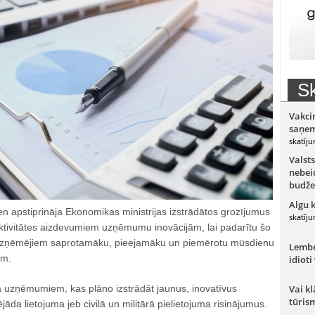
Sk
Vakci
saņem
skatīju
Valsts
nebeid
budže
Algu 
en apstiprināja Ekonomikas ministrijas izstrādātos grozījumus
skatīju
tivitātes aizdevumiem uzņēmumu inovācijām, lai padarītu šo
uzņēmējiem saprotamāku, pieejamāku un piemērotu mūsdienu
Lember
ām.
idioti
uzņēmumiem, kas plāno izstrādāt jaunus, inovatīvus
Vai kl
tūris
jāda lietojuma jeb civilā un militārā pielietojuma risinājumus.