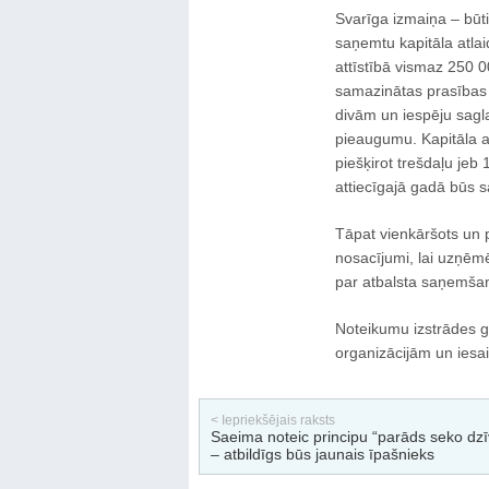
Svarīga izmaiņa – būt
saņemtu kapitāla atlaid
attīstībā vismaz 250 0
samazinātas prasības 
divām un iespēju sagl
pieaugumu. Kapitāla at
piešķirot trešdaļu je
attiecīgajā gadā būs s
Tāpat vienkāršots un 
nosacījumi, lai uzņēm
par atbalsta saņemšan
Noteikumu izstrādes g
organizācijām un iesais
< Iepriekšējais raksts
Saeima noteic principu “parāds seko dzī
– atbildīgs būs jaunais īpašnieks