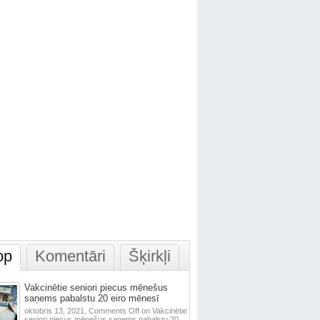
op
Komentāri
Šķirkļi
Vakcinētie seniori piecus mēnešus
saņems pabalstu 20 eiro mēnesī
oktobris 13, 2021,
Comments Off
on Vakcinētie
seniori piecus mēnešus saņems pabalstu 20