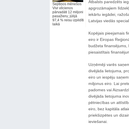
Atbalsts paredzēts ie
Septiņos mēnešos
apgrozāmajiem līdzekļ
Vivi vilcienos
pārvadāti 12 miljoni
iekārtu iegādei, ražo
pasažieru; jūlijā
97,4 % reisu izpildīti
Latvijas viedās specia
laikā
Kopējais pieejamais fi
eiro ir Eiropas Reģionā
budžeta finansējums, b
piesaistītais finansēju
Uzņēmēji varēs saņemt 
divējāda lietojuma, pr
eiro un iespēju saņemt
miljonus eiro. Lai pre
padomes vai Aizsardzīb
divējāda lietojuma ino
pētniecības un attīstī
eiro, bez kapitāla atla
priekšizpētes un diza
ieviešanai.