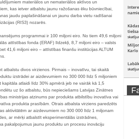
guldījumiem materiālos un nemateriālos aktīvos un
Intere
iem, kas ietver atbalstu jaunu ražošanas ēku būvniecībai,
namie
šanas jaudu paplašināšanai un jaunu darba vietu radīšanai
lizācijas (RIS3) nozarēs.
Kādas
tiešsa
nansējums programmai ir 100 miljoni eiro. No tiem 49,6 miljoni
skatīju
lās attīstības fonda (ERAF) līdzekļi, 8,7 miljoni eiro – valsts
Miljo
et 41,6 miljoni eiro – attīstības finanšu institūcijas ALTUM
Karlo
ms.
Labāk
skatīju
atbalstu divos virzienos. Pirmais – inovatīvu, tai skaitā
oduktu izstrādei ar aizdevumiem no 300 000 līdz 5 miljoniem
 kapitāla atlaidi līdz 30% apmērā jeb ne vairāk kā 1,5
F
tendētu uz šo atbalstu, būs nepieciešams Latvijas Zinātnes
as ministrijas atzinums par produkta atbilstību inovatīva vai
vatīva produkta prasībām. Otrais atbalsta virziens paredzēts
bas aktivitātēm ar aizdevumiem no 300 000 līdz 1 miljonam
ides, ar mērķi atbalstīt eksperimentālās izstrādnes,
ina pakalpojumus jaunu produktu un procesu inovāciju