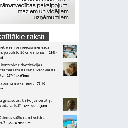
atītākie raksti
nētie seniori piecus mēnešus
s pabalstu 20 eiro mēnesī
- 23684
mi
 kontrole: Privatizācijas
zamais stāsts sāk tukšot valsts
tu
- 28741 skatījumi
kāpumu makā nejūt
- 78106
mi
gs sašutis: Uz ko jūs cerat, ja
 vada valsti?
- 68616 skatījumi
ātienes spēļu nami veicina
mu?
- 55650 skatījumi