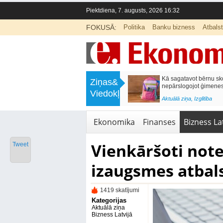
Piektdiena, 7. augusts, 2026 16:32
FOKUSĀ:
Politika
Banku bizness
Atbals
>
Labklājības ministrija rosina reformēt
Kā sagatavot bērnu sko
Ziņas&
un būtiski uzlabot vecāku pabalstu
nepārslogojot ģimene
Viedokļi
<
Aktuālā ziņa
,
Ekonomika
Aktuālā ziņa
,
Izglītība
Ekonomika
Finanses
Bizness Lat
Vienkāršoti note
Tweet
izaugsmes atba
1419 skatījumi
Kategorijas
Aktuālā ziņa
Bizness Latvijā