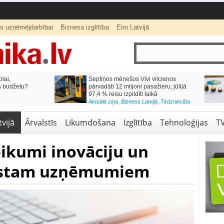
ts uzņēmējdarbībai
Biznesa izglītība
Eiro Latvijā
lai,
Septiņos mēnešos Vivi vilcienos
s budžetu?
pārvadāti 12 miljoni pasažieru; jūlijā
97,4 % reisu izpildīti laikā
Aktuālā ziņa
,
Bizness Latvijā
,
Tirdzniecība
vijā
Ārvalstīs
Likumdošana
Izglītība
Tehnoloģijas
T
ikumi inovāciju un
lstam uzņēmumiem