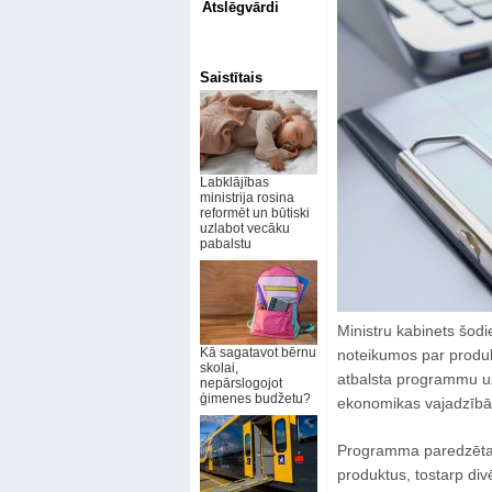
Atslēgvārdi
Saistītais
Labklājības
ministrija rosina
reformēt un būtiski
uzlabot vecāku
pabalstu
Ministru kabinets šodi
Kā sagatavot bērnu
noteikumos par produk
skolai,
atbalsta programmu 
nepārslogojot
ģimenes budžetu?
ekonomikas vajadzīb
Programma paredzēta 
produktus, tostarp divē