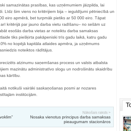
iski samazinātas prasības, kas uzņēmumiem jāizpilda, lai
i. Līdz šim viens no kritērijiem bija – ieguldījumi pētniecībā un
00 eiro apmērā, bet turpmāk pietiks ar 50 000 eiro. Tāpat
arī kritērijā par jauno darba vietu radīšanu– no sešām uz
abāt esošās darba vietas ar noteiktu darba samaksas
laide tiks piešķirta pakāpeniski trīs gadu laikā, katru gadu
b 10% no kopējā kapitāla atlaides apmēra, ja uzņēmums
asniedzis noteiktos rādītājus.
precizēts atzinumu saņemšanas process un valsts atbalsta
ējiem mazinātu administratīvo slogu un nodrošinātu skaidrību
as kārtību.
aitā notikuši vairāki saskaņošanas posmi ar nozares
tītajām institūcijām.
T
Nākošais raksts >
voklim”
Nosaka vienotus principus darba samaksas
pieaugumam stacionāros