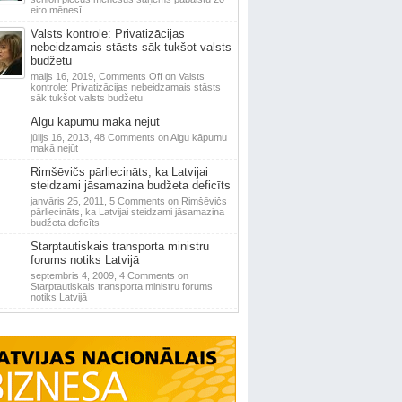
eiro mēnesī
Valsts kontrole: Privatizācijas
nebeidzamais stāsts sāk tukšot valsts
budžetu
maijs 16, 2019,
Comments Off
on Valsts
kontrole: Privatizācijas nebeidzamais stāsts
sāk tukšot valsts budžetu
Algu kāpumu makā nejūt
jūlijs 16, 2013,
48 Comments
on Algu kāpumu
makā nejūt
Rimšēvičs pārliecināts, ka Latvijai
steidzami jāsamazina budžeta deficīts
janvāris 25, 2011,
5 Comments
on Rimšēvičs
pārliecināts, ka Latvijai steidzami jāsamazina
budžeta deficīts
Starptautiskais transporta ministru
forums notiks Latvijā
septembris 4, 2009,
4 Comments
on
Starptautiskais transporta ministru forums
notiks Latvijā