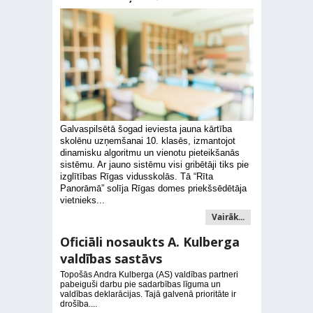
Galvaspilsētā šogad ieviesta jauna kārtība
skolēnu uzņemšanai 10. klasēs, izmantojot
dinamisku algoritmu un vienotu pieteikšanās
sistēmu. Ar jauno sistēmu visi gribētāji tiks pie
izglītības Rīgas vidusskolās. Tā “Rīta
Panorāmā” solīja Rīgas domes priekšsēdētāja
vietnieks...
Vairāk...
Oficiāli nosaukts A. Kulberga
valdības sastāvs
Topošās Andra Kulberga (AS) valdības partneri
pabeiguši darbu pie sadarbības līguma un
valdības deklarācijas. Tajā galvenā prioritāte ir
drošība....