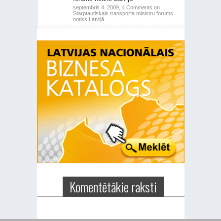
septembris 4, 2009,
4 Comments
on
Starptautiskais transporta ministru forums
notiks Latvijā
Komentētākie raksti