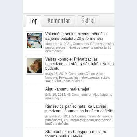
Top
Komentāri
Šķirkļi
Vakcinētie seniori piecus mēnešus
saņems pabalstu 20 eiro mēnesī
oktobris 13, 2021,
Comments Off
on Vakcinētie
seniori piecus mēnešus saņems pabalstu 20
eiro mēnesī
Valsts kontrole: Privatizācijas
nebeidzamais stāsts sāk tukšot valsts
budžetu
maijs 16, 2019,
Comments Off
on Valsts
kontrole: Privatizācijas nebeidzamais stāsts
sāk tukšot valsts budžetu
Algu kāpumu makā nejūt
jūlijs 16, 2013,
48 Comments
on Algu kāpumu
makā nejūt
Rimšēvičs pārliecināts, ka Latvijai
steidzami jāsamazina budžeta deficīts
janvāris 25, 2011,
5 Comments
on Rimšēvičs
pārliecināts, ka Latvijai steidzami jāsamazina
budžeta deficīts
Starptautiskais transporta ministru
forums notiks Latvijā