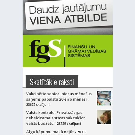
Skatītākie raksti
Vakcinētie seniori piecus mēnešus
saņems pabalstu 20 eiro mēnesī
-
23672 skatījumi
Valsts kontrole: Privatizācijas
nebeidzamais stāsts sāk tukšot
valsts budžetu
- 28729 skatījumi
Algu kāpumu makā nejūt
- 78095