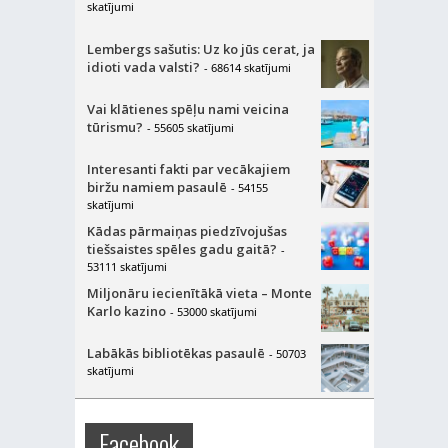
skatījumi
Lembergs sašutis: Uz ko jūs cerat, ja
idioti vada valsti?
- 68614 skatījumi
Vai klātienes spēļu nami veicina
tūrismu?
- 55605 skatījumi
Interesanti fakti par vecākajiem
biržu namiem pasaulē
- 54155
skatījumi
Kādas pārmaiņas piedzīvojušas
tiešsaistes spēles gadu gaitā?
-
53111 skatījumi
Miljonāru iecienītākā vieta – Monte
Karlo kazino
- 53000 skatījumi
Labākās bibliotēkas pasaulē
- 50703
skatījumi
Facebook