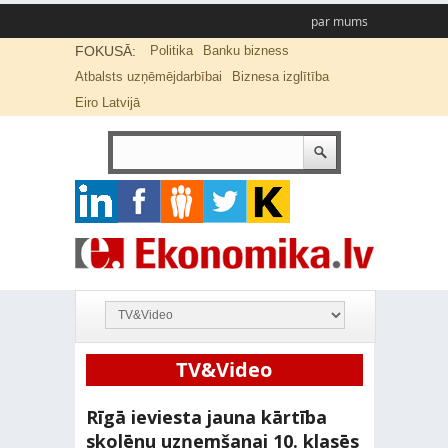
par mums
FOKUSĀ:
Politika
Banku bizness
Atbalsts uzņēmējdarbībai
Biznesa izglītība
Eiro Latvijā
TV&Video
Rīgā ieviesta jauna kārtība
skolēnu uzņemšanai 10. klasēs