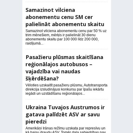
Samazinot vilciena
abonementu cenu SM cer
palielināt abonementu skaitu
Samazinot vilciena abonementu cenu par 50 % uz
trim mēnešiem, mērķis ir palielināt 30 dienu
abonementu skaitu par 100 000 līdz 200 000,
raidījumā...
Pasažieru plūsmas skaitīšana
reģionālajos autobusos –
vajadzība vai naudas
šķērdēšana?
Vēloties uzskaitīt pasažieru plūsmu, Autotransporta
direkcija izsludinājusi konkursu par īpašu iekārtu
iegādi un uzstādīšanu reģionālajos...
Ukraina Tuvajos Austrumos ir
gatava palīdzēt ASV ar savu
pieredzi
Amerikāņi Irānas režīmu uzskata par represīvu un
kā baisu draudu ASV. Tomēr daļa sabiedrības nav