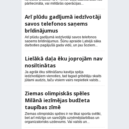
pārliecināta, vai militārās operācijas...
Arī plūdu gadījumā iedzīvotāji
savos telefonos saņems
brīdinājumus
Arī plūdu gadījumā iedzīvotāji savos telefonos
saņems brīdinājumus. Šūnu apraide Latvijā sāka
darboties pagājušā gada vidū, un jau šoziem...
Lielākā daļa ēku joprojām nav
nosiltinātas
Ja agrāk ēku siltināšanu kavēja spēja
iedzīvotājiem vienoties, tad tagad gribētāju skaits
jūtami audzis, taču visiem vairs nepietiek valsts...
Ziemas olimpiskās spēles
Milānā iezīmējas budžeta
taupības zīmē
Ziemas olimpiskās spēles ir ne tikai sporta svētki,
bet arī milzīgs un sarežģīts uzņēmējdarbības un
organizatorisks uzdevums. Vai valsts un...