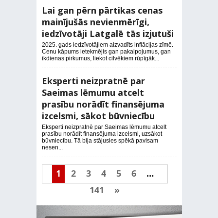
Lai gan pērn pārtikas cenas
mainījušās nevienmērīgi,
iedzīvotāji Latgalē tās izjutuši
2025. gads iedzīvotājiem aizvadīts inflācijas zīmē.
Cenu kāpums ietekmējis gan pakalpojumus, gan
ikdienas pirkumus, liekot cilvēkiem rūpīgāk...
Eksperti neizpratnē par
Saeimas lēmumu atcelt
prasību norādīt finansējuma
izcelsmi, sākot būvniecību
Eksperti neizpratnē par Saeimas lēmumu atcelt
prasību norādīt finansējuma izcelsmi, uzsākot
būvniecību. Tā bija stājusies spēkā pavisam
nesen...
1
2
3
4
5
6
…
141
»