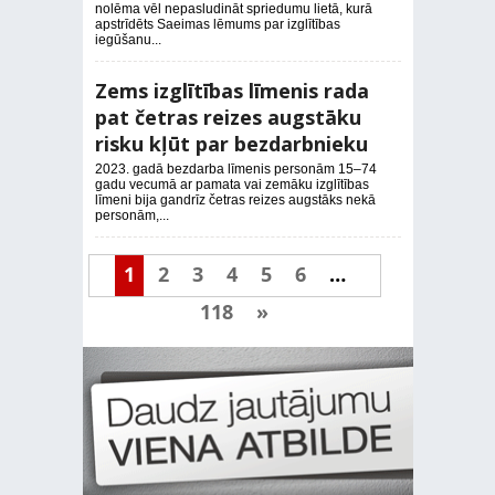
nolēma vēl nepasludināt spriedumu lietā, kurā
apstrīdēts Saeimas lēmums par izglītības
iegūšanu...
Zems izglītības līmenis rada
pat četras reizes augstāku
risku kļūt par bezdarbnieku
2023. gadā bezdarba līmenis personām 15–74
gadu vecumā ar pamata vai zemāku izglītības
līmeni bija gandrīz četras reizes augstāks nekā
personām,...
1
2
3
4
5
6
…
118
»