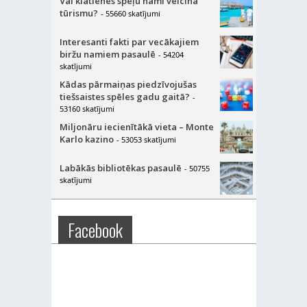
Vai klātienes spēļu nami veicina
tūrismu?
- 55660 skatījumi
Interesanti fakti par vecākajiem
biržu namiem pasaulē
- 54204
skatījumi
Kādas pārmaiņas piedzīvojušas
tiešsaistes spēles gadu gaitā?
-
53160 skatījumi
Miljonāru iecienītākā vieta – Monte
Karlo kazino
- 53053 skatījumi
Labākās bibliotēkas pasaulē
- 50755
skatījumi
Facebook