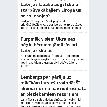
Latvijas labākā augstskola ir
starp švakākajiem Eiropā un
ar to lepojas?
Partijas “Latvijai un Ventspilij” valdes
priekšsēdētājs Aivars Lembergs neizprot, kāpēc
lepojamies ar lietām, kurās neesam pat labāko...
Turpmāk visiem Ukrainas
bēgļu bērniem jāmācās arī
Latvijas skolās
No jaunā mācību gada, šā gada 1. septembri
visiem obligātās izglītības vecumu sasniegušiem
nepilngadīgiem Ukrainas civiliedzīvotājiem,
kuriem...
Lembergs par pārēju uz
mācībām latviešu valodā: Šī
likuma norma nav nodrošināta
ar pietiekamiem resursiem
Lai arī bez valsts valodas zināšanām veiksmīgi
mācīties nav iespējams, ne visur par to tiek
domāts, runājot par pilnīgu pāreju uz mācībām...