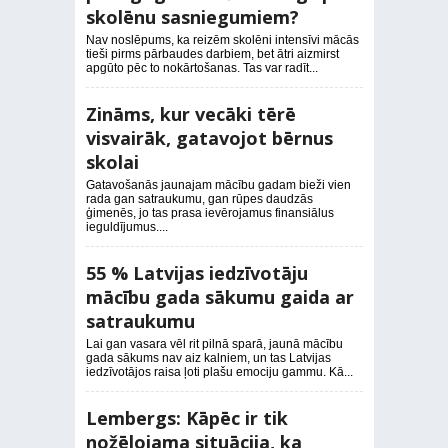
skolēnu sasniegumiem?
Nav noslēpums, ka reizēm skolēni intensīvi mācās
tieši pirms pārbaudes darbiem, bet ātri aizmirst
apgūto pēc to nokārtošanas. Tas var radīt...
Zināms, kur vecāki tērē
visvairāk, gatavojot bērnus
skolai
Gatavošanās jaunajam mācību gadam bieži vien
rada gan satraukumu, gan rūpes daudzās
ģimenēs, jo tas prasa ievērojamus finansiālus
ieguldījumus....
55 % Latvijas iedzīvotāju
mācību gada sākumu gaida ar
satraukumu
Lai gan vasara vēl rit pilnā sparā, jaunā mācību
gada sākums nav aiz kalniem, un tas Latvijas
iedzīvotājos raisa ļoti plašu emociju gammu. Kā...
Lembergs: Kāpēc ir tik
nožēlojama situācija, ka