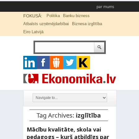
par mums
FOKUSĀ:
Politika
Banku bizness
Atbalsts uzņēmējdarbībai
Biznesa izglītība
Eiro Latvijā
Tag Archives:
izglītība
Mācību kvalitāte, skola vai
pedagogs – kurš atbildīgs par