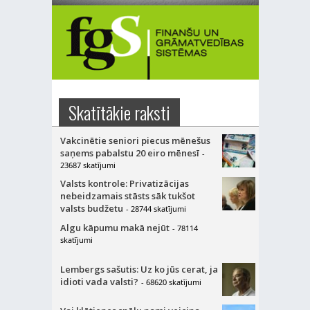
Skatītākie raksti
Vakcinētie seniori piecus mēnešus
saņems pabalstu 20 eiro mēnesī
-
23687 skatījumi
Valsts kontrole: Privatizācijas
nebeidzamais stāsts sāk tukšot
valsts budžetu
- 28744 skatījumi
Algu kāpumu makā nejūt
- 78114
skatījumi
Lembergs sašutis: Uz ko jūs cerat, ja
idioti vada valsti?
- 68620 skatījumi