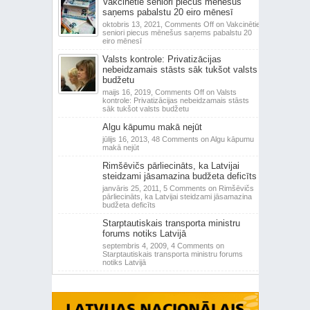
Vakcinētie seniori piecus mēnešus
saņems pabalstu 20 eiro mēnesī
oktobris 13, 2021,
Comments Off
on Vakcinētie
seniori piecus mēnešus saņems pabalstu 20
eiro mēnesī
Valsts kontrole: Privatizācijas
nebeidzamais stāsts sāk tukšot valsts
budžetu
maijs 16, 2019,
Comments Off
on Valsts
kontrole: Privatizācijas nebeidzamais stāsts
sāk tukšot valsts budžetu
Algu kāpumu makā nejūt
jūlijs 16, 2013,
48 Comments
on Algu kāpumu
makā nejūt
Rimšēvičs pārliecināts, ka Latvijai
steidzami jāsamazina budžeta deficīts
janvāris 25, 2011,
5 Comments
on Rimšēvičs
pārliecināts, ka Latvijai steidzami jāsamazina
budžeta deficīts
Starptautiskais transporta ministru
forums notiks Latvijā
septembris 4, 2009,
4 Comments
on
Starptautiskais transporta ministru forums
notiks Latvijā