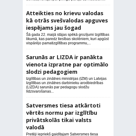
Atteikties no krievu valodas
kā otrās svešvalodas apguves
iespējams jau šogad
Šā gada 22. maijā stājas spēkā grozījumi Izglītības
likumā, kas paredz tiesības skolēniem, kuri apgūst
vispārējo pamatizglītības programmu,...
Sarunās ar LIZDA ir panākta
vienota izpratne par optimālo
slodzi pedagogiem
Izglītības un zinātnes ministrijas (IZM) un Latvijas
Izglītības un zinātnes darbinieku arodbiedrības
(LIZDA) sarunās par pedagogu slodžu
līdzsvarošanas...
Satversmes tiesa atkārtoti
vērtēs normu par izglītību
privātskolās tikai valsts
valodā
Pretēji iepriekš gaidītajam Satversmes tiesa