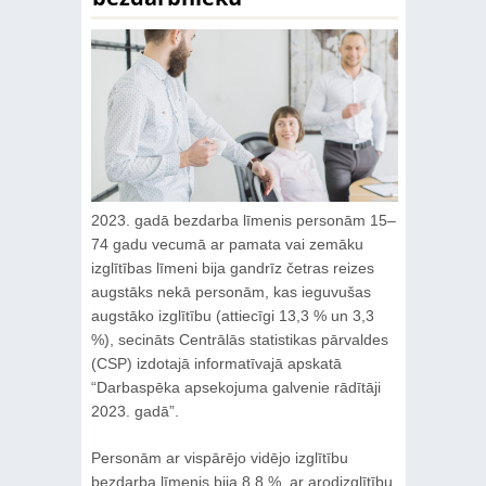
2023. gadā bezdarba līmenis personām 15–
74 gadu vecumā ar pamata vai zemāku
izglītības līmeni bija gandrīz četras reizes
augstāks nekā personām, kas ieguvušas
augstāko izglītību (attiecīgi 13,3 % un 3,3
%), secināts Centrālās statistikas pārvaldes
(CSP) izdotajā informatīvajā apskatā
“Darbaspēka apsekojuma galvenie rādītāji
2023. gadā”.
Personām ar vispārējo vidējo izglītību
bezdarba līmenis bija 8,8 %, ar arodizglītību