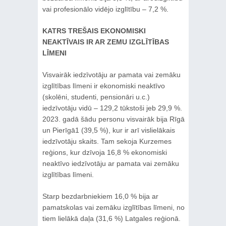
vai profesionālo vidējo izglītību – 7,2 %.
KATRS TREŠAIS EKONOMISKI
NEAKTĪVAIS IR AR ZEMU IZGLĪTĪBAS
LĪMENI
Visvairāk iedzīvotāju ar pamata vai zemāku
izglītības līmeni ir ekonomiski neaktīvo
(skolēni, studenti, pensionāri u.c.)
iedzīvotāju vidū – 129,2 tūkstoši jeb 29,9 %.
2023. gadā šādu personu visvairāk bija Rīgā
un Pierīgā1 (39,5 %), kur ir arī vislielākais
iedzīvotāju skaits. Tam sekoja Kurzemes
reģions, kur dzīvoja 16,8 % ekonomiski
neaktīvo iedzīvotāju ar pamata vai zemāku
izglītības līmeni.
Starp bezdarbniekiem 16,0 % bija ar
pamatskolas vai zemāku izglītības līmeni, no
tiem lielākā daļa (31,6 %) Latgales reģionā.