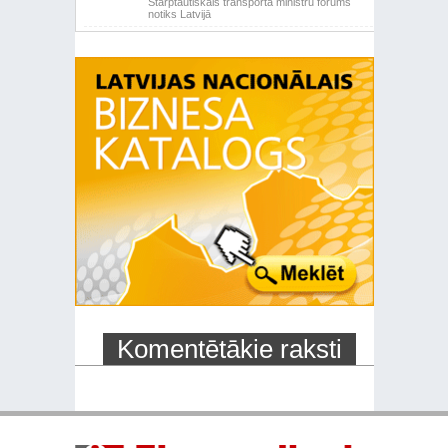
Starptautiskais transporta ministru forums
notiks Latvijā
Komentētākie raksti