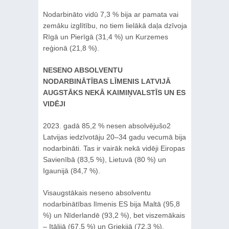
Nodarbināto vidū 7,3 % bija ar pamata vai
zemāku izglītību, no tiem lielākā daļa dzīvoja
Rīgā un Pierīgā (31,4 %) un Kurzemes
reģionā (21,8 %).
NESENO ABSOLVENTU
NODARBINĀTĪBAS LĪMENIS LATVIJĀ
AUGSTĀKS NEKĀ KAIMIŅVALSTĪS UN ES
VIDĒJI
2023. gadā 85,2 % nesen absolvējušo2
Latvijas iedzīvotāju 20–34 gadu vecumā bija
nodarbināti. Tas ir vairāk nekā vidēji Eiropas
Savienībā (83,5 %), Lietuvā (80 %) un
Igaunijā (84,7 %).
Visaugstākais neseno absolventu
nodarbinātības līmenis ES bija Maltā (95,8
%) un Nīderlandē (93,2 %), bet viszemākais
– Itālijā (67,5 %) un Grieķijā (72,3 %),