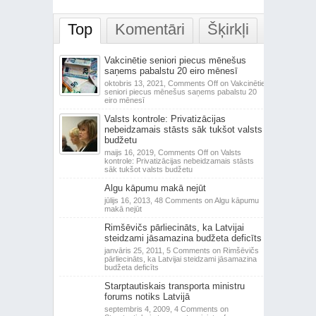
Top
Komentāri
Šķirkļi
Vakcinētie seniori piecus mēnešus
saņems pabalstu 20 eiro mēnesī
oktobris 13, 2021,
Comments Off
on Vakcinētie
seniori piecus mēnešus saņems pabalstu 20
eiro mēnesī
Valsts kontrole: Privatizācijas
nebeidzamais stāsts sāk tukšot valsts
budžetu
maijs 16, 2019,
Comments Off
on Valsts
kontrole: Privatizācijas nebeidzamais stāsts
sāk tukšot valsts budžetu
Algu kāpumu makā nejūt
jūlijs 16, 2013,
48 Comments
on Algu kāpumu
makā nejūt
Rimšēvičs pārliecināts, ka Latvijai
steidzami jāsamazina budžeta deficīts
janvāris 25, 2011,
5 Comments
on Rimšēvičs
pārliecināts, ka Latvijai steidzami jāsamazina
budžeta deficīts
Starptautiskais transporta ministru
forums notiks Latvijā
septembris 4, 2009,
4 Comments
on