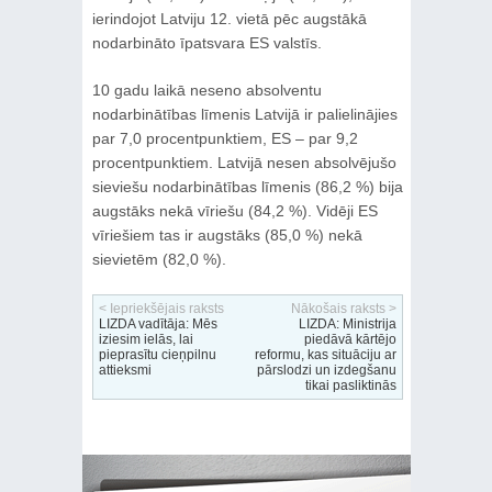
ierindojot Latviju 12. vietā pēc augstākā
nodarbināto īpatsvara ES valstīs.
10 gadu laikā neseno absolventu
nodarbinātības līmenis Latvijā ir palielinājies
par 7,0 procentpunktiem, ES – par 9,2
procentpunktiem. Latvijā nesen absolvējušo
sieviešu nodarbinātības līmenis (86,2 %) bija
augstāks nekā vīriešu (84,2 %). Vidēji ES
vīriešiem tas ir augstāks (85,0 %) nekā
sievietēm (82,0 %).
< Iepriekšējais raksts
Nākošais raksts >
LIZDA vadītāja: Mēs
LIZDA: Ministrija
iziesim ielās, lai
piedāvā kārtējo
pieprasītu cieņpilnu
reformu, kas situāciju ar
attieksmi
pārslodzi un izdegšanu
tikai pasliktinās