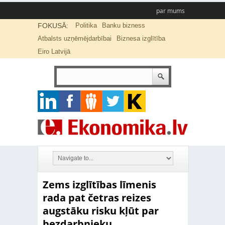
par mums
FOKUSĀ:
Politika
Banku bizness
Atbalsts uzņēmējdarbībai
Biznesa izglītība
Eiro Latvijā
Zems izglītības līmenis
rada pat četras reizes
augstāku risku kļūt par
bezdarbnieku