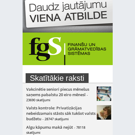
Skatītākie raksti
Vakcinētie seniori piecus mēnešus
saņems pabalstu 20 eiro mēnesī
-
23690 skatījumi
Valsts kontrole: Privatizācijas
nebeidzamais stāsts sāk tukšot valsts
budžetu
- 28747 skatījumi
Algu kāpumu makā nejūt
- 78118
skatījumi