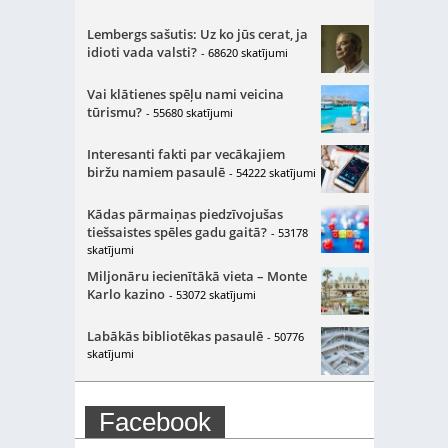
Lembergs sašutis: Uz ko jūs cerat, ja
idioti vada valsti?
- 68620 skatījumi
Vai klātienes spēļu nami veicina
tūrismu?
- 55680 skatījumi
Interesanti fakti par vecākajiem
biržu namiem pasaulē
- 54222 skatījumi
Kādas pārmaiņas piedzīvojušas
tiešsaistes spēles gadu gaitā?
- 53178
skatījumi
Miljonāru iecienītākā vieta – Monte
Karlo kazino
- 53072 skatījumi
Labākās bibliotēkas pasaulē
- 50776
skatījumi
Facebook