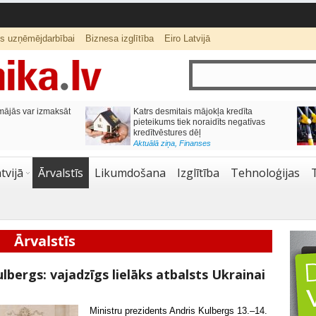
ts uzņēmējdarbībai
Biznesa izglītība
Eiro Latvijā
ās var izmaksāt
Katrs desmitais mājokļa kredīta
pieteikums tiek noraidīts negatīvas
kredītvēstures dēļ
Aktuālā ziņa
,
Finanses
tvijā
Ārvalstīs
Likumdošana
Izglītība
Tehnoloģijas
Ārvalstīs
lbergs: vajadzīgs lielāks atbalsts Ukrainai
Ministru prezidents Andris Kulbergs 13.–14.