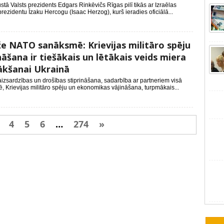
stā Valsts prezidents Edgars Rinkēvičs Rīgas pilī tikās ar Izraēlas
prezidentu Īzaku Hercogu (Isaac Herzog), kurš ieradies oficiālā...
e NATO sanāksmē: Krievijas militāro spēju
nāšana ir tiešākais un lētākais veids miera
ākšanai Ukrainā
zsardzības un drošības stiprināšana, sadarbība ar partneriem visā
, Krievijas militāro spēju un ekonomikas vājināšana, turpmākais...
4
5
6
…
274
»