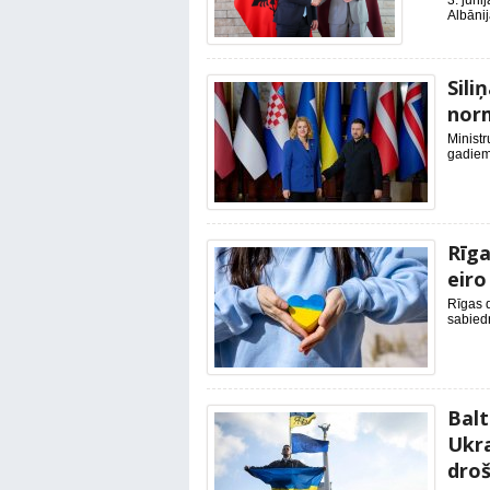
3. jūni
Albānij
Sili
nor
Ministr
gadiem 
Rīga
eiro
Rīgas 
sabiedr
Balt
Ukra
droš