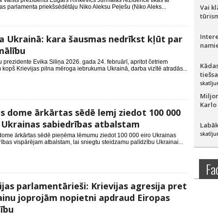
jā Valsts prezidents Edgars Rinkēvičs Jūrmalas rezidencē tikās ar
Vai k
as parlamenta priekšsēdētāju Niko Aleksu Peļešu (Niko Aleks...
tūris
Inter
ņa Ukrainā: kara šausmas nedrīkst kļūt par
namie
mālību
u prezidente Evika Siliņa 2026. gada 24. februārī, apritot četriem
Kādas
kopš Krievijas pilna mēroga iebrukuma Ukrainā, darba vizītē atradās...
tiešs
skatīju
Miljo
Karlo
s dome ārkārtas sēdē lemj ziedot 100 000
 Ukrainas sabiedrības atbalstam
Labāk
skatīju
dome ārkārtas sēdē pieņēma lēmumu ziedot 100 000 eiro Ukrainas
ības vispārējam atbalstam, lai sniegtu steidzamu palīdzību Ukrainai...
Fa
ijas parlamentārieši: Krievijas agresija pret
inu joprojām nopietni apdraud Eiropas
ību