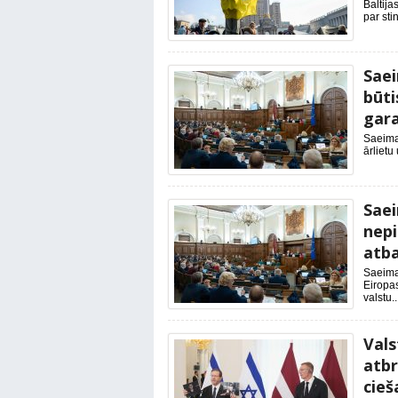
Baltija
par sti
Saei
būti
gara
Saeimas
ārlietu
Saei
nepi
atba
Saeima 
Eiropa
valstu..
Vals
atbr
cieš