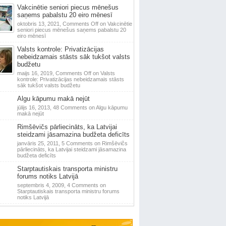
Vakcinētie seniori piecus mēnešus
saņems pabalstu 20 eiro mēnesī
oktobris 13, 2021,
Comments Off
on Vakcinētie
seniori piecus mēnešus saņems pabalstu 20
eiro mēnesī
Valsts kontrole: Privatizācijas
nebeidzamais stāsts sāk tukšot valsts
budžetu
maijs 16, 2019,
Comments Off
on Valsts
kontrole: Privatizācijas nebeidzamais stāsts
sāk tukšot valsts budžetu
Algu kāpumu makā nejūt
jūlijs 16, 2013,
48 Comments
on Algu kāpumu
makā nejūt
Rimšēvičs pārliecināts, ka Latvijai
steidzami jāsamazina budžeta deficīts
janvāris 25, 2011,
5 Comments
on Rimšēvičs
pārliecināts, ka Latvijai steidzami jāsamazina
budžeta deficīts
Starptautiskais transporta ministru
forums notiks Latvijā
septembris 4, 2009,
4 Comments
on
Starptautiskais transporta ministru forums
notiks Latvijā