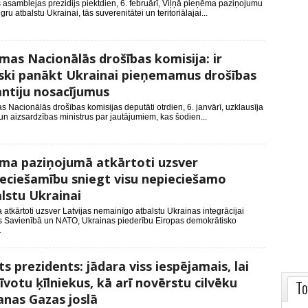
s asamblejas prezidijs piektdien, 6. februārī, Viļņā pieņēma paziņojumu
ngru atbalstu Ukrainai, tās suverenitātei un teritoriālajai...
mas Nacionālās drošības komisija: ir
ski panākt Ukrainai pieņemamus drošības
ntiju nosacījumus
 Nacionālās drošības komisijas deputāti otrdien, 6. janvārī, uzklausīja
 un aizsardzības ministrus par jautājumiem, kas šodien...
ma paziņojumā atkārtoti uzsver
eciešamību sniegt visu nepieciešamo
lstu Ukrainai
atkārtoti uzsver Latvijas nemainīgo atbalstu Ukrainas integrācijai
s Savienībā un NATO, Ukrainas piederību Eiropas demokrātisko
.
ts prezidents: jādara viss iespējamais, lai
īvotu ķīlniekus, kā arī novērstu cilvēku
To
anas Gazas joslā