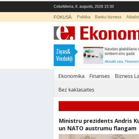
Ceturtdiena, 6. augusts, 2026 15:30
FOKUSĀ:
Politika
Banku bizness
Atbals
>
Septiņos mēnešos Vivi vilcienos
Naudas glabāšana māj
Ziņas&
pārvadāti 12 miljoni pasažieru; jūlijā
simtiem eiro gadā
Viedokļi
97,4 % reisu izpildīti laikā
<
Aktuālā ziņa
,
Finanses
Aktuālā ziņa
,
Bizness Latvijā
,
Tirdzniecība
Ekonomika
Finanses
Bizness La
Bez kaklasaites
Ministru prezidents Andris Ku
un NATO austrumu flangam