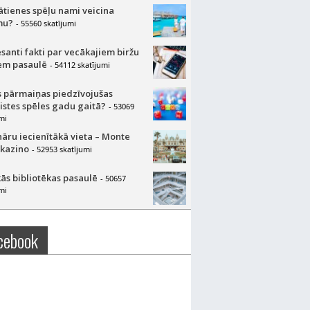
lātienes spēļu nami veicina
mu?
- 55560 skatījumi
esanti fakti par vecākajiem biržu
m pasaulē
- 54112 skatījumi
 pārmaiņas piedzīvojušas
aistes spēles gadu gaitā?
- 53069
mi
nāru iecienītākā vieta – Monte
 kazino
- 52953 skatījumi
ās bibliotēkas pasaulē
- 50657
mi
cebook