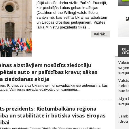
jūlijā atradās darba vizīte Parīzē, Francijā,
kur piedalījās Labas gribas koalīcijas
(Coalition of the Willing) valstu līderu
sanāksmē, kas veltīta Ukrainas atbalstam
un Eiropas drošības jautājumiem. Vizītes
laikā Ministru prezidents tikās...
Vairāk...
Sk
Vakci
inas aizstāvjiem nosūtīts ziedotāju
saņem
pētais auto ar palīdzības kravu; sākas
skatīju
a ziedošanas akcija
Valsts
nebei
ien, 9. jūlijā, ceļā uz Ukrainu svinīgi pavadīta kārtējā automašīna, kas
a par Valmieras novada iedzīvotāju un uzņēmēju...
budže
Algu 
skatīju
ts prezidents: Rietumbalkānu reģiona
ība un stabilitāte ir būtiska visas Eiropas
Lember
idioti
ībai