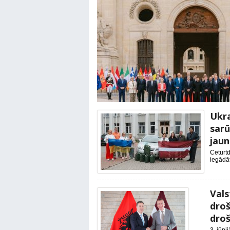
Ukra
sarū
jaun
Ceturtd
iegādāt
Vals
droš
droš