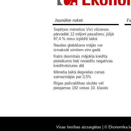
Jaunākie raksti
Fa
Septiņos mēnešos Vivi vilcienos
pārvadāti 12 miljoni pasažieru; jūlijā
97,4 % reisu izpildīti laikā
Naudas glabāšana mājās var
izmaksāt simtiem eiro gadā
Katrs desmitais mājokļa kredīta
pieteikums tiek noraidīts negatīvas
kredītvēstures dēļ
Mēneša laikā degvielas cenas
samazinājās par 3,5%
Rīgas pašvaldības skolās vēl
pieejamas 192 vietas 10. klasēs
Visas tiesības aizsargātas |
© Ekonomika.l