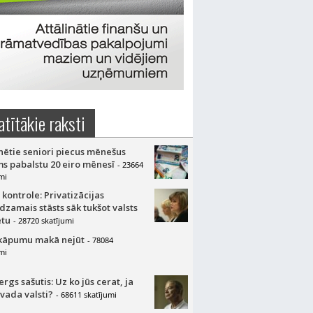
atītākie raksti
nētie seniori piecus mēnešus
s pabalstu 20 eiro mēnesī
- 23664
mi
 kontrole: Privatizācijas
dzamais stāsts sāk tukšot valsts
tu
- 28720 skatījumi
kāpumu makā nejūt
- 78084
mi
gs sašutis: Uz ko jūs cerat, ja
 vada valsti?
- 68611 skatījumi