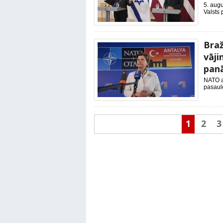
5. augu
Valsts 
Braž
vāji
pan
NATO ai
pasaulē
1
2
3