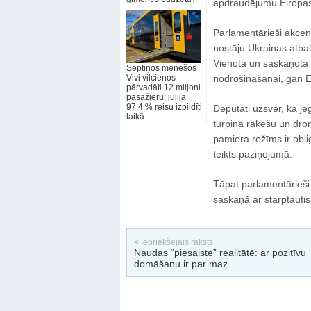
apdraudējumu Eiropas
Parlamentārieši akcen
nostāju Ukrainas atbal
Vienota un saskaņota E
Septiņos mēnešos
Vivi vilcienos
nodrošināšanai, gan E
pārvadāti 12 miljoni
pasažieru; jūlijā
97,4 % reisu izpildīti
Deputāti uzsver, ka jē
laikā
turpina raķešu un dro
pamiera režīms ir ob
teikts paziņojumā.
Tāpat parlamentārieši
saskaņā ar starptautis
< Iepriekšējais raksts
Naudas “piesaiste” realitātē: ar pozitīvu
domāšanu ir par maz