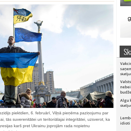
Sk
Vakci
saņem
skatīju
Valsts
nebei
budže
Algu 
skatīju
ezidijs piektdien, 6. februārī, Viļņā pieņēma paziņojumu par
Lember
i, tās suverenitātei un teritoriālajai integritātei, uzsverot, ka
idioti
agresijas karš pret Ukrainu joprojām rada nopietnu