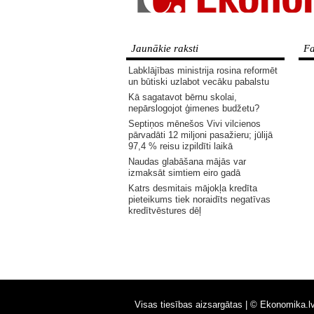
Jaunākie raksti
Fa
Labklājības ministrija rosina reformēt
un būtiski uzlabot vecāku pabalstu
Kā sagatavot bērnu skolai,
nepārslogojot ģimenes budžetu?
Septiņos mēnešos Vivi vilcienos
pārvadāti 12 miljoni pasažieru; jūlijā
97,4 % reisu izpildīti laikā
Naudas glabāšana mājās var
izmaksāt simtiem eiro gadā
Katrs desmitais mājokļa kredīta
pieteikums tiek noraidīts negatīvas
kredītvēstures dēļ
Visas tiesības aizsargātas |
© Ekonomika.l