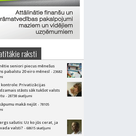
atītākie raksti
nētie seniori piecus mēnešus
s pabalstu 20 eiro mēnesī
- 23682
mi
 kontrole: Privatizācijas
dzamais stāsts sāk tukšot valsts
tu
- 28738 skatījumi
kāpumu makā nejūt
- 78105
mi
gs sašutis: Uz ko jūs cerat, ja
 vada valsti?
- 68615 skatījumi