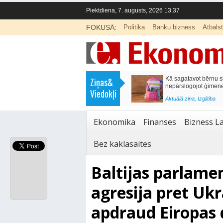
Piektdiena, 7. augusts, 2026 13:37
FOKUSĀ:
Politika
Banku bizness
Atbals
>
Labklājības ministrija rosina reformēt
Kā sagatavot bērnu sko
Ziņas&
un būtiski uzlabot vecāku pabalstu
nepārslogojot ģimene
Viedokļi
<
Aktuālā ziņa
,
Ekonomika
Aktuālā ziņa
,
Izglītība
Ekonomika
Finanses
Bizness La
Bez kaklasaites
Baltijas parlamen
agresija pret Uk
apdraud Eiropas 