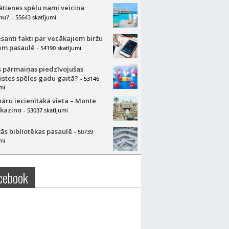
lātienes spēļu nami veicina
mu?
- 55643 skatījumi
esanti fakti par vecākajiem biržu
m pasaulē
- 54190 skatījumi
 pārmaiņas piedzīvojušas
aistes spēles gadu gaitā?
- 53146
mi
nāru iecienītākā vieta – Monte
 kazino
- 53037 skatījumi
ās bibliotēkas pasaulē
- 50739
mi
cebook