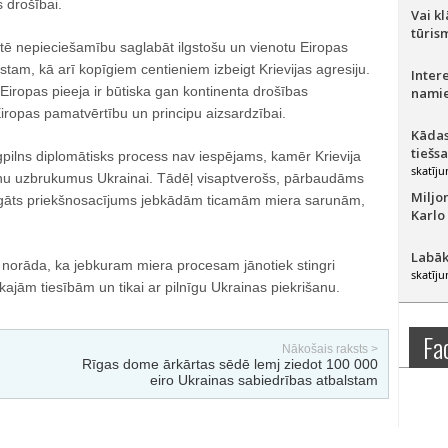
 drošībai.
Vai k
tūris
tē nepieciešamību saglabāt ilgstošu un vienotu Eiropas
stam, kā arī kopīgiem centieniem izbeigt Krievijas agresiju.
Inter
iropas pieeja ir būtiska gan kontinenta drošības
namie
iropas pamatvērtību un principu aizsardzībai.
Kādas
tiešs
gpilns diplomātisks process nav iespējams, kamēr Krievija
skatīju
nu uzbrukumus Ukrainai. Tādēļ visaptverošs, pārbaudāms
Miljo
ligāts priekšnosacījums jebkādām ticamām miera sarunām,
Karlo
Labāk
 norāda, ka jebkuram miera procesam jānotiek stingri
skatīju
kajām tiesībām un tikai ar pilnīgu Ukrainas piekrišanu.
Fa
Nākošais raksts >
Rīgas dome ārkārtas sēdē lemj ziedot 100 000
eiro Ukrainas sabiedrības atbalstam