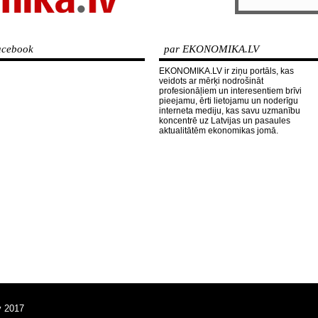
cebook
par EKONOMIKA.LV
EKONOMIKA.LV ir ziņu portāls, kas
veidots ar mērķi nodrošināt
profesionāļiem un interesentiem brīvi
pieejamu, ērti lietojamu un noderīgu
interneta mediju, kas savu uzmanību
koncentrē uz Latvijas un pasaules
aktualitātēm ekonomikas jomā.
v 2017