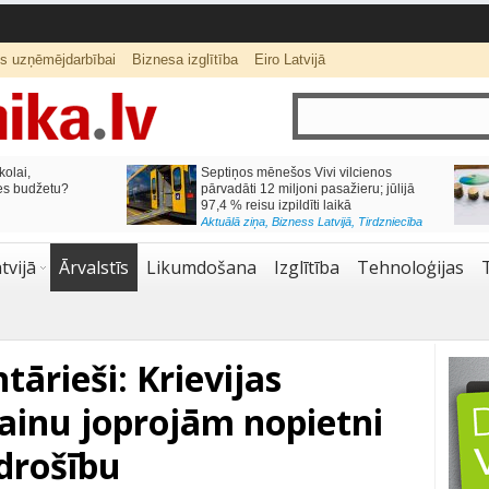
ts uzņēmējdarbībai
Biznesa izglītība
Eiro Latvijā
lai,
Septiņos mēnešos Vivi vilcienos
s budžetu?
pārvadāti 12 miljoni pasažieru; jūlijā
97,4 % reisu izpildīti laikā
Aktuālā ziņa
,
Bizness Latvijā
,
Tirdzniecība
tvijā
Ārvalstīs
Likumdošana
Izglītība
Tehnoloģijas
tārieši: Krievijas
rainu joprojām nopietni
drošību