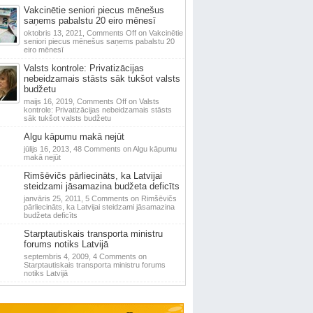
Vakcinētie seniori piecus mēnešus
saņems pabalstu 20 eiro mēnesī
oktobris 13, 2021,
Comments Off
on Vakcinētie
seniori piecus mēnešus saņems pabalstu 20
eiro mēnesī
Valsts kontrole: Privatizācijas
nebeidzamais stāsts sāk tukšot valsts
budžetu
maijs 16, 2019,
Comments Off
on Valsts
kontrole: Privatizācijas nebeidzamais stāsts
sāk tukšot valsts budžetu
Algu kāpumu makā nejūt
jūlijs 16, 2013,
48 Comments
on Algu kāpumu
makā nejūt
Rimšēvičs pārliecināts, ka Latvijai
steidzami jāsamazina budžeta deficīts
janvāris 25, 2011,
5 Comments
on Rimšēvičs
pārliecināts, ka Latvijai steidzami jāsamazina
budžeta deficīts
Starptautiskais transporta ministru
forums notiks Latvijā
septembris 4, 2009,
4 Comments
on
Starptautiskais transporta ministru forums
notiks Latvijā