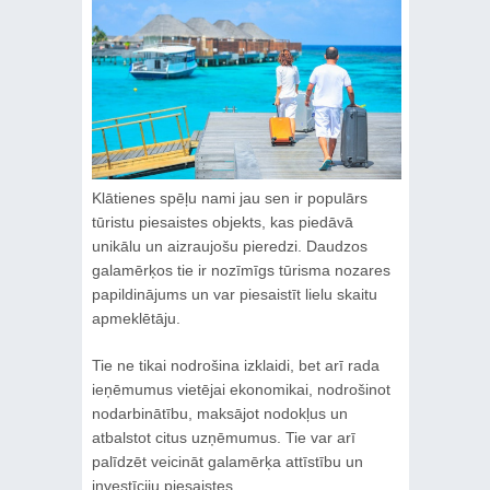
Klātienes spēļu nami jau sen ir populārs
tūristu piesaistes objekts, kas piedāvā
unikālu un aizraujošu pieredzi. Daudzos
galamērķos tie ir nozīmīgs tūrisma nozares
papildinājums un var piesaistīt lielu skaitu
apmeklētāju.
Tie ne tikai nodrošina izklaidi, bet arī rada
ieņēmumus vietējai ekonomikai, nodrošinot
nodarbinātību, maksājot nodokļus un
atbalstot citus uzņēmumus. Tie var arī
palīdzēt veicināt galamērķa attīstību un
investīciju piesaistes.