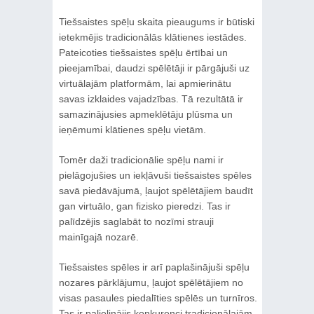
Tiešsaistes spēļu skaita pieaugums ir būtiski
ietekmējis tradicionālās klātienes iestādes.
Pateicoties tiešsaistes spēļu ērtībai un
pieejamībai, daudzi spēlētāji ir pārgājuši uz
virtuālajām platformām, lai apmierinātu
savas izklaides vajadzības. Tā rezultātā ir
samazinājusies apmeklētāju plūsma un
ieņēmumi klātienes spēļu vietām.
Tomēr daži tradicionālie spēļu nami ir
pielāgojušies un iekļāvuši tiešsaistes spēles
savā piedāvājumā, ļaujot spēlētājiem baudīt
gan virtuālo, gan fizisko pieredzi. Tas ir
palīdzējis saglabāt to nozīmi strauji
mainīgajā nozarē.
Tiešsaistes spēles ir arī paplašinājuši spēļu
nozares pārklājumu, ļaujot spēlētājiem no
visas pasaules piedalīties spēlēs un turnīros.
Tas ir palielinājis konkurenci tradicionālajām