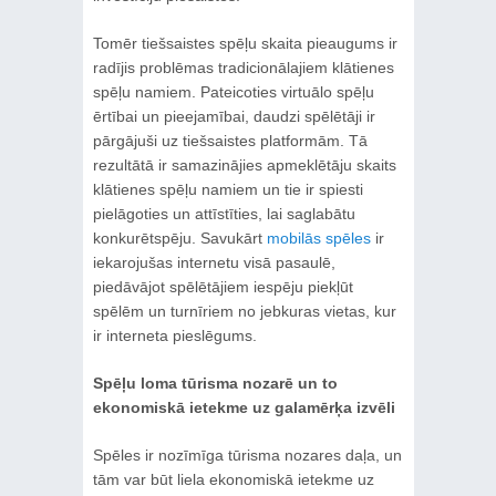
Tomēr tiešsaistes spēļu skaita pieaugums ir
radījis problēmas tradicionālajiem klātienes
spēļu namiem. Pateicoties virtuālo spēļu
ērtībai un pieejamībai, daudzi spēlētāji ir
pārgājuši uz tiešsaistes platformām. Tā
rezultātā ir samazinājies apmeklētāju skaits
klātienes spēļu namiem un tie ir spiesti
pielāgoties un attīstīties, lai saglabātu
konkurētspēju. Savukārt
mobilās spēles
ir
iekarojušas internetu visā pasaulē,
piedāvājot spēlētājiem iespēju piekļūt
spēlēm un turnīriem no jebkuras vietas, kur
ir interneta pieslēgums.
Spēļu loma tūrisma nozarē un to
ekonomiskā ietekme uz galamērķa izvēli
Spēles ir nozīmīga tūrisma nozares daļa, un
tām var būt liela ekonomiskā ietekme uz