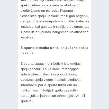
spēļu vietām un licis tiem uzlabot savu
piedāvājumu un pieredzi. Kopumā
tiešsaistes spēļu uzplaukums ir gan negatīvi,
gan pozitīvi ietekmējis tradicionālās klātienes
iestādes. Lai gan tas ir radījis problēmas, tas
ir pavēris arī jaunas izaugsmes un attīstības
iespējas.
E-sporta attīstība un tā iekļaušana spēļu
pasaulē
E-sporta izaugsme ir būtiski ietekmējusi
spēļu pasauli. Tā kā konkurētspējīgas
videospēles ir kļuvušas populārākas,
daudzas spēļu vietas ir sākuši piedāvāt
informāciju par e-sporta turnīriem un
notikumiem. Tādējādi spēļu pasaulē ir
parādījušies jaunāki un tehnoloģiski zinoši
spēlētāji.