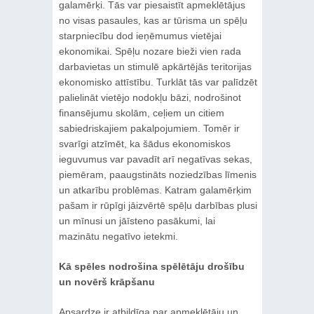
galamērķi. Tās var piesaistīt apmeklētājus
no visas pasaules, kas ar tūrisma un spēļu
starpniecību dod ieņēmumus vietējai
ekonomikai. Spēļu nozare bieži vien rada
darbavietas un stimulē apkārtējās teritorijas
ekonomisko attīstību. Turklāt tās var palīdzēt
palielināt vietējo nodokļu bāzi, nodrošinot
finansējumu skolām, ceļiem un citiem
sabiedriskajiem pakalpojumiem. Tomēr ir
svarīgi atzīmēt, ka šādus ekonomiskos
ieguvumus var pavadīt arī negatīvas sekas,
piemēram, paaugstināts noziedzības līmenis
un atkarību problēmas. Katram galamērķim
pašam ir rūpīgi jāizvērtē spēļu darbības plusi
un mīnusi un jāīsteno pasākumi, lai
mazinātu negatīvo ietekmi.
Kā spēles nodrošina spēlētāju drošību
un novērš krāpšanu
Apsardze ir atbildīga par apmeklētāju un