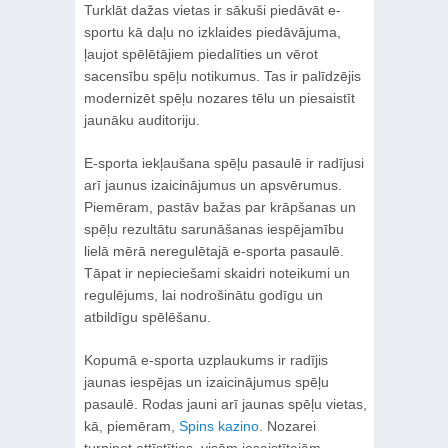
Turklāt dažas vietas ir sākuši piedāvāt e-
sportu kā daļu no izklaides piedāvājuma,
ļaujot spēlētājiem piedalīties un vērot
sacensību spēļu notikumus. Tas ir palīdzējis
modernizēt spēļu nozares tēlu un piesaistīt
jaunāku auditoriju.
E-sporta iekļaušana spēļu pasaulē ir radījusi
arī jaunus izaicinājumus un apsvērumus.
Piemēram, pastāv bažas par krāpšanas un
spēļu rezultātu sarunāšanas iespējamību
lielā mērā neregulētajā e-sporta pasaulē.
Tāpat ir nepieciešami skaidri noteikumi un
regulējums, lai nodrošinātu godīgu un
atbildīgu spēlēšanu.
Kopumā e-sporta uzplaukums ir radījis
jaunas iespējas un izaicinājumus spēļu
pasaulē. Rodas jauni arī jaunas spēļu vietas,
kā, piemēram,
Spins kazino
. Nozarei
turpinot attīstīties, visām iesaistītajām