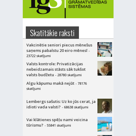
Skatītākie raksti
Vakcinētie seniori piecus mēnešus
saņems pabalstu 20 eiro mēnesī
-
23722 skatījumi
Valsts kontrole: Privatizācijas
nebeidzamais stāsts sāk tukšot
valsts budžetu
- 28780 skatījumi
Algu kāpumu makā nejūt
- 78176
skatījumi
Lembergs sašutis: Uz ko jūs cerat, ja
idioti vada valsti?
- 68638 skatījumi
Vai klātienes spēļu nami veicina
tūrismu?
- 55841 skatījumi