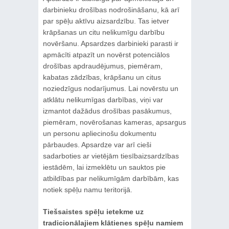
darbinieku drošības nodrošināšanu, kā arī
par spēļu aktīvu aizsardzību. Tas ietver
krāpšanas un citu nelikumīgu darbību
novēršanu. Apsardzes darbinieki parasti ir
apmācīti atpazīt un novērst potenciālos
drošības apdraudējumus, piemēram,
kabatas zādzības, krāpšanu un citus
noziedzīgus nodarījumus. Lai novērstu un
atklātu nelikumīgas darbības, viņi var
izmantot dažādus drošības pasākumus,
piemēram, novērošanas kameras, apsargus
un personu apliecinošu dokumentu
pārbaudes. Apsardze var arī cieši
sadarboties ar vietējām tiesībaizsardzības
iestādēm, lai izmeklētu un sauktos pie
atbildības par nelikumīgām darbībām, kas
notiek spēļu namu teritorijā.
Tiešsaistes spēļu ietekme uz
tradicionālajiem klātienes spēļu namiem