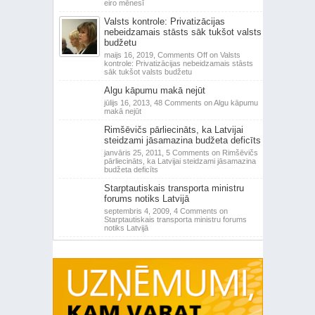
eiro mēnesī
Valsts kontrole: Privatizācijas
nebeidzamais stāsts sāk tukšot valsts
budžetu
maijs 16, 2019,
Comments Off
on Valsts
kontrole: Privatizācijas nebeidzamais stāsts
sāk tukšot valsts budžetu
Algu kāpumu makā nejūt
jūlijs 16, 2013,
48 Comments
on Algu kāpumu
makā nejūt
Rimšēvičs pārliecināts, ka Latvijai
steidzami jāsamazina budžeta deficīts
janvāris 25, 2011,
5 Comments
on Rimšēvičs
pārliecināts, ka Latvijai steidzami jāsamazina
budžeta deficīts
Starptautiskais transporta ministru
forums notiks Latvijā
septembris 4, 2009,
4 Comments
on
Starptautiskais transporta ministru forums
notiks Latvijā