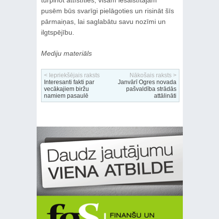
pusēm būs svarīgi pielāgoties un risināt šīs
pārmaiņas, lai saglabātu savu nozīmi un
ilgtspējību.
Mediju materiāls
< Iepriekšējais raksts
Nākošais raksts >
Interesanti fakti par
Janvārī Ogres novada
vecākajiem biržu
pašvaldība strādās
namiem pasaulē
attālināti