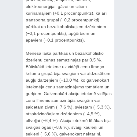
elektroenerģijai, gāzei un citiem
kurināmajiem (+0,1 procentpunkts), kā arī
transporta grupai (−0,2 procentpunkti),
pārtikai un bezalkoholiskajiem dzērieniem
(−0,1 procentpunkts), apģērbiem un
apaviem (−0,1 procentpunkts).
Mēneša laikā pārtikas un bezalkoholisko
dzērienu cenas samazinājās par 0,5 %.
Būtiskākā ietekme uz vidējā cenu līmeņa
kritumu grupā bija svaigiem vai atdzesētiem
augļu dārzeņiem (−10,0 %), ko galvenokārt
ietekmēja cenu samazinājums tomātiem un
gurķiem. Galvenokārt akciju ietekmē vidējais
cenu līmenis samazinājās svaigām vai
saldētām zivīm (−7,6 %), sviestam (−5,3 %),
atspirdzinošajiem dzērieniem (−4,5 %),
olīveļļai (−6,4 %). Akciju ietekmē lētākas bija
svaigas ogas (−8,6 %), svaigi kauleņi un
sēkleņi (−5,6 %), galvenokārt nektarīni.