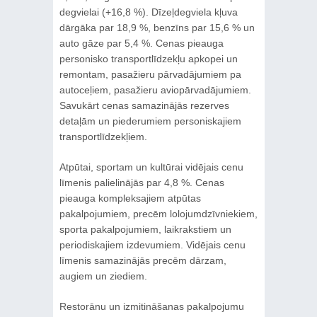
degvielai (+16,8 %). Dīzeļdegviela kļuva
dārgāka par 18,9 %, benzīns par 15,6 % un
auto gāze par 5,4 %. Cenas pieauga
personisko transportlīdzekļu apkopei un
remontam, pasažieru pārvadājumiem pa
autoceļiem, pasažieru aviopārvadājumiem.
Savukārt cenas samazinājās rezerves
detaļām un piederumiem personiskajiem
transportlīdzekļiem.
Atpūtai, sportam un kultūrai vidējais cenu
līmenis palielinājās par 4,8 %. Cenas
pieauga kompleksajiem atpūtas
pakalpojumiem, precēm lolojumdzīvniekiem,
sporta pakalpojumiem, laikrakstiem un
periodiskajiem izdevumiem. Vidējais cenu
līmenis samazinājās precēm dārzam,
augiem un ziediem.
Restorānu un izmitināšanas pakalpojumu