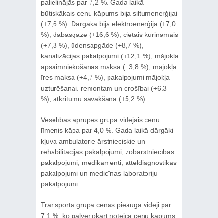
palielinājās par 7,2 %. Gada laikā
būtiskākais cenu kāpums bija siltumenerģijai
(+7,6 %). Dārgāka bija elektroenerģija (+7,0
%), dabasgāze (+16,6 %), cietais kurināmais
(+7,3 %), ūdensapgāde (+8,7 %),
kanalizācijas pakalpojumi (+12,1 %), mājokļa
apsaimniekošanas maksa (+3,8 %), mājokļa
īres maksa (+4,7 %), pakalpojumi mājokļa
uzturēšanai, remontam un drošībai (+6,3
%), atkritumu savākšana (+5,2 %).
Veselības aprūpes grupā vidējais cenu
līmenis kāpa par 4,0 %. Gada laikā dārgāki
kļuva ambulatorie ārstnieciskie un
rehabilitācijas pakalpojumi, zobārstniecības
pakalpojumi, medikamenti, attēldiagnostikas
pakalpojumi un medicīnas laboratoriju
pakalpojumi.
Transporta grupā cenas pieauga vidēji par
7,1 %, ko galvenokārt noteica cenu kāpums