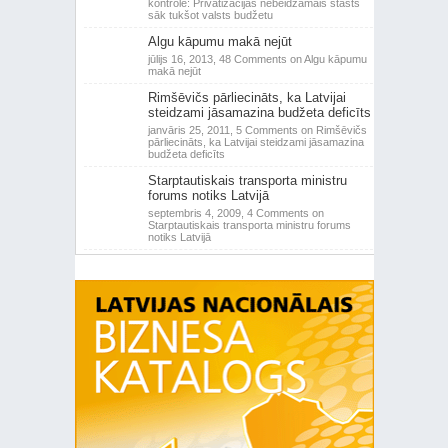
kontrole: Privatizācijas nebeidzamais stāsts
sāk tukšot valsts budžetu
Algu kāpumu makā nejūt
jūlijs 16, 2013,
48 Comments
on Algu kāpumu
makā nejūt
Rimšēvičs pārliecināts, ka Latvijai
steidzami jāsamazina budžeta deficīts
janvāris 25, 2011,
5 Comments
on Rimšēvičs
pārliecināts, ka Latvijai steidzami jāsamazina
budžeta deficīts
Starptautiskais transporta ministru
forums notiks Latvijā
septembris 4, 2009,
4 Comments
on
Starptautiskais transporta ministru forums
notiks Latvijā