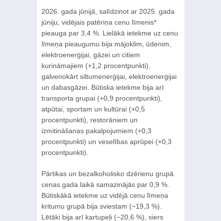
2026. gada jūnijā, salīdzinot ar 2025. gada
jūniju, vidējais patēriņa cenu līmenis*
pieauga par 3,4 %. Lielākā ietekme uz cenu
līmeņa pieaugumu bija mājoklim, ūdenim,
elektroenerģijai, gāzei un citiem
kurināmajiem (+1,2 procentpunkti),
galvenokārt siltumenerģijai, elektroenerģijai
un dabasgāzei. Būtiska ietekme bija arī
transporta grupai (+0,9 procentpunkti),
atpūtai, sportam un kultūrai (+0,5
procentpunkti), restorāniem un
izmitināšanas pakalpojumiem (+0,3
procentpunkti) un veselības aprūpei (+0,3
procentpunkti).
Pārtikas un bezalkoholisko dzērienu grupā
cenas gada laikā samazinājās par 0,9 %.
Būtiskākā ietekme uz vidējā cenu līmeņa
kritumu grupā bija sviestam (−19,3 %).
Lētāki bija arī kartupeļi (−20,6 %), siers