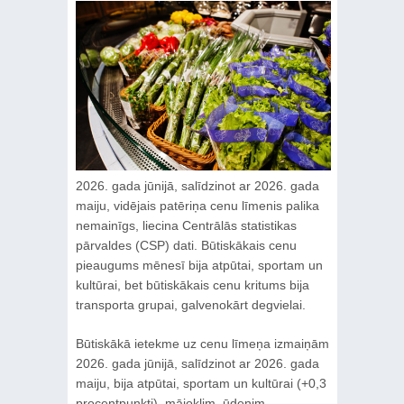
2026. gada jūnijā, salīdzinot ar 2026. gada
maiju, vidējais patēriņa cenu līmenis palika
nemainīgs, liecina Centrālās statistikas
pārvaldes (CSP) dati. Būtiskākais cenu
pieaugums mēnesī bija atpūtai, sportam un
kultūrai, bet būtiskākais cenu kritums bija
transporta grupai, galvenokārt degvielai.
Būtiskākā ietekme uz cenu līmeņa izmaiņām
2026. gada jūnijā, salīdzinot ar 2026. gada
maiju, bija atpūtai, sportam un kultūrai (+0,3
procentpunkti), mājoklim, ūdenim,