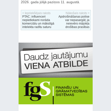
2026. gada jūlijā paziņos 11. augustā.
< Iepriekšējais raksts
Nākošais raksts >
PTAC: influenceri
Apdrošināšanas polise
nepietiekami norāda
var nepasargāt, ja
komerciālu un mākslīgā
neievēro mājokļa
intelekta radītu saturu
drošības prasības