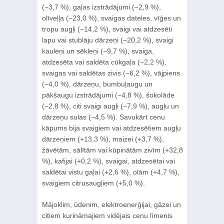
(−3,7 %), gaļas izstrādājumi (−2,9 %),
olīveļļa (−23,0 %), svaigas dateles, vīģes un
tropu augļi (−14,2 %), svaigi vai atdzesēti
lapu vai stublāju dārzeņi (−20,2 %), svaigi
kauleņi un sēkleņi (−9,7 %), svaiga,
atdzesēta vai saldēta cūkgaļa (−2,2 %),
svaigas vai saldētas zivis (−6,2 %), vājpiens
(−4,0 %), dārzeņu, bumbuļaugu un
pākšaugu izstrādājumi (−4,8 %), šokolāde
(−2,8 %), citi svaigi augļi (−7,9 %), augļu un
dārzeņu sulas (−4,5 %). Savukārt cenu
kāpums bija svaigiem vai atdzesētiem augļu
dārzeņiem (+13,3 %), maizei (+3,7 %),
žāvētām, sālītām vai kūpinātām zivīm (+32,8
%), kafijai (+0,2 %), svaigai, atdzesētai vai
saldētai vistu gaļai (+2,6 %), olām (+4,7 %),
svaigiem citrusaugļiem (+5,0 %).
Mājoklim, ūdenim, elektroenerģijai, gāzei un
citiem kurināmajiem vidējais cenu līmenis