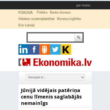
par mums
FOKUSĀ:
Politika
Banku bizness
Atbalsts uzņēmējdarbībai
Biznesa izglītība
Eiro Latvijā
Jūnijā vidējais patēriņa
cenu līmenis saglabājās
nemainīgs