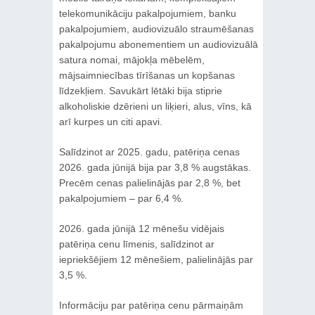
telekomunikāciju pakalpojumiem, banku
pakalpojumiem, audiovizuālo straumēšanas
pakalpojumu abonementiem un audiovizuālā
satura nomai, mājokļa mēbelēm,
mājsaimniecības tīrīšanas un kopšanas
līdzekļiem. Savukārt lētāki bija stiprie
alkoholiskie dzērieni un liķieri, alus, vīns, kā
arī kurpes un citi apavi.
Salīdzinot ar 2025. gadu, patēriņa cenas
2026. gada jūnijā bija par 3,8 % augstākas.
Precēm cenas palielinājās par 2,8 %, bet
pakalpojumiem – par 6,4 %.
2026. gada jūnijā 12 mēnešu vidējais
patēriņa cenu līmenis, salīdzinot ar
iepriekšējiem 12 mēnešiem, palielinājās par
3,5 %.
Informāciju par patēriņa cenu pārmaiņām