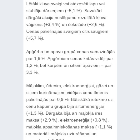
Lētāki kļuva svaigi vai atdzesēti lapu vai
stublāju dārzeņiem (−5,1 %). Savukārt
dārgāki akciju noslēgumu rezultātā kļuva
vājpiens (+3,4 %) un šokolāde (+2,6 %).
Cenas palielinājās svaigiem citrusaugļiem
(+5,7 %).
Apģērba un apavu grupā cenas samazinājās
par 1,6 %. Apģērbiem cenas kritās vidēji par
1,2 %, bet kurpēm un citiem apaviem – par
3,3 %.
Mājoklim, ūdenim, elektroenerģijai, gāzei un
citiem kurināmajiem vidējais cenu līmenis
palielinājās par 0,9 %. Būtiskākā ietekme uz
cenu kāpumu grupā bija siltumenerģijai
(+1,3 %). Dārgāka bija arī mājokļa īres
maksa (+2,9 %), elektroenerģija (+0,8 %),
mājokļa apsaimniekošanas maksa (+1,1 %)
un materiāli mājokļa uzturēšanai un