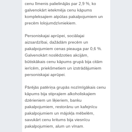
cenu līmenis palielinājās par 2,9 %, ko
galvenokārt ietekmēja cenu kāpums
kompleksajiem atpūtas pakalpojumiem un
precēm lolojumdzīvniekiem.
Personiskajai aprūpei, sociālajai
aizsardzībai, dažādām precēm un
pakalpojumiem cenas pieauga par 0,6 %.
Galvenokārt noslēdzoties akcijām,
būtiskākais cenu kāpums grupā bija citām
ierīcēm, priekšmetiem un izstrādājumiem
personiskajai aprūpei.
Pārējās patēriņa grupās nozīmīgākais cenu
kāpums bija stiprajiem alkoholiskajiem
dzērieniem un liķieriem, banku
pakalpojumiem, restorānu un kafejnīcu
pakalpojumiem un mājokļa mēbelēm,
savukārt cenu kritums bija viesnīcu
pakalpojumiem, alum un vīnam.