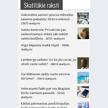
Skatītākie raksti
Vakcinētie seniori piecus mēnešus
saņems pabalstu 20 eiro mēnesī
-
23673 skatījumi
Valsts kontrole: Privatizācijas
nebeidzamais stāsts sāk tukšot
valsts budžetu
- 28731 skatījumi
Algu kāpumu makā nejūt
- 78096
skatījumi
Lembergs sašutis: Uz ko jūs cerat, ja
idioti vada valsti?
- 68614 skatījumi
Vai klātienes spēļu nami veicina
tūrismu?
- 55613 skatījumi
Interesanti fakti par vecākajiem
biržu namiem pasaulē
- 54165
skatījumi
Kādas pārmaiņas piedzīvojušas
tiešsaistes spēles gadu gaitā?
-