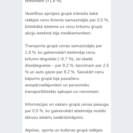
remontam (+1,6 %).
Veselības aprūpes grupā mēneša laikā
vidējais cenu līmenis samazinājās par 0,5 %,
būtiskākā ietekme uz cenu kritumu grupā
akciju ietekmē bija medikamentiem.
Transporta grupā cenas samazinājās par
1,8 %, ko galvenokārt ietekmēja cenu
kritums degvielai (−6,7 %), tai skaitā
dīzeļdegvielai – par 8,2 %, benzīnam par 2,5
% un auto gāzei par 8,2 %. Savukārt cenu
kāpums grupā bija pasažieru
aviopārvadājumiem un personisko
transportlīdzekļu apkopei un remontam.
Informācijas un sakaru grupā cenas pieauga
par 0,5 %, ko galvenokārt ietekmēja mobilo
tālruņu iekārtu sadārdzinājums.
Atpūtas, sporta un kultūras grupā vidējais