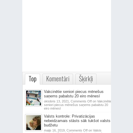
Top
Komentāri
Šķirkļi
Vakcinētie seniori piecus mēnešus
saņems pabalstu 20 eiro mēnesī
oktobris 13, 2021,
Comments Off
on Vakcinētie
seniori piecus mēnešus saņems pabalstu 20
eiro mēnesī
Valsts kontrole: Privatizācijas
nebeidzamais stāsts sāk tukšot valsts
budžetu
maijs 16, 2019,
Comments Off
on Valsts