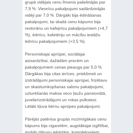
grupā vidējais cenu līmenis palielinājās par
7,9 %. Viesnīcu pakalpojumi sadārdzinājās
vidēji par 7,0 %. Dārgāki bija ēdināšanas
pakalpojumi, tai skaitā cenu kāpums bija
restorānu un kafejnīcu pakalpojumiem (+4,7
%), ēdnīcu, kafetēriju un mācību iestāžu
ēdnīcu pakalpojumiem (+3,5 %).
Personiskajai aprūpei, sociālajai
aizsardzībai, dažādām precēm un
pakalpojumiem cenas pieauga par 5,0 %.
Dārgākas bija citas ierīces, priekšmeti un
izstrādājumi personiskajai aprūpei, frizētavu
un skaistumkopšanas salonu pakalpojumi,
uzturēšanās maksa veco ļaužu pansionātā,
juvelierizstrādājumi un rokas pulksteņi.
Lētāki kļuva bērnu aprūpes pakalpojumi.
Pārējās patēriņa grupās nozīmīgākais cenu
kāpums bija cigaretēm, augstākajai izglītībai,
mobilo tālruņu iekārtām, kompleksajiem