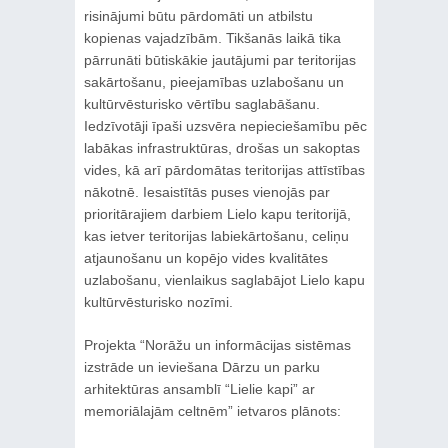
risinājumi būtu pārdomāti un atbilstu
kopienas vajadzībām. Tikšanās laikā tika
pārrunāti būtiskākie jautājumi par teritorijas
sakārtošanu, pieejamības uzlabošanu un
kultūrvēsturisko vērtību saglabāšanu.
Iedzīvotāji īpaši uzsvēra nepieciešamību pēc
labākas infrastruktūras, drošas un sakoptas
vides, kā arī pārdomātas teritorijas attīstības
nākotnē. Iesaistītās puses vienojās par
prioritārajiem darbiem Lielo kapu teritorijā,
kas ietver teritorijas labiekārtošanu, celiņu
atjaunošanu un kopējo vides kvalitātes
uzlabošanu, vienlaikus saglabājot Lielo kapu
kultūrvēsturisko nozīmi.
Projekta “Norāžu un informācijas sistēmas
izstrāde un ieviešana Dārzu un parku
arhitektūras ansamblī “Lielie kapi” ar
memoriālajām celtnēm” ietvaros plānots: