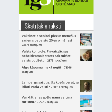
Skatītākie raksti
Vakcinētie seniori piecus mēnešus
saņems pabalstu 20 eiro mēnesī
-
23673 skatījumi
Valsts kontrole: Privatizācijas
nebeidzamais stāsts sāk tukšot
valsts budžetu
- 28731 skatījumi
Algu kāpumu makā nejūt
- 78096
skatījumi
Lembergs sašutis: Uz ko jūs cerat, ja
idioti vada valsti?
- 68614 skatījumi
Vai klātienes spēļu nami veicina
tūrismu?
- 55615 skatījumi