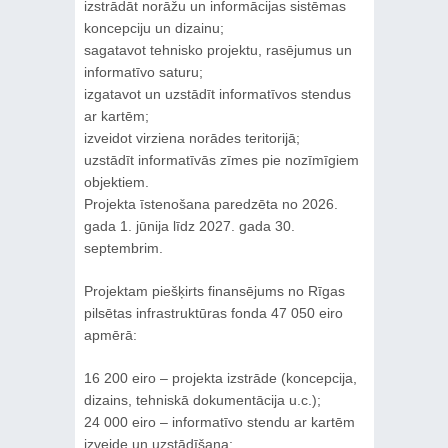
izstrādāt norāžu un informācijas sistēmas
koncepciju un dizainu;
sagatavot tehnisko projektu, rasējumus un
informatīvo saturu;
izgatavot un uzstādīt informatīvos stendus
ar kartēm;
izveidot virziena norādes teritorijā;
uzstādīt informatīvās zīmes pie nozīmīgiem
objektiem.
Projekta īstenošana paredzēta no 2026.
gada 1. jūnija līdz 2027. gada 30.
septembrim.
Projektam piešķirts finansējums no Rīgas
pilsētas infrastruktūras fonda 47 050 eiro
apmērā:
16 200 eiro – projekta izstrāde (koncepcija,
dizains, tehniskā dokumentācija u.c.);
24 000 eiro – informatīvo stendu ar kartēm
izveide un uzstādīšana;