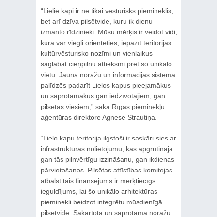
“Lielie kapi ir ne tikai vēsturisks piemineklis,
bet arī dzīva pilsētvide, kuru ik dienu
izmanto rīdzinieki. Mūsu mērķis ir veidot vidi,
kurā var viegli orientēties, iepazīt teritorijas
kultūrvēsturisko nozīmi un vienlaikus
saglabāt cieņpilnu attieksmi pret šo unikālo
vietu. Jaunā norāžu un informācijas sistēma
palīdzēs padarīt Lielos kapus pieejamākus
un saprotamākus gan iedzīvotājiem, gan
pilsētas viesiem,” saka Rīgas pieminekļu
aģentūras direktore Agnese Strautiņa.
“Lielo kapu teritorija ilgstoši ir saskārusies ar
infrastruktūras nolietojumu, kas apgrūtināja
gan tās pilnvērtīgu izzināšanu, gan ikdienas
pārvietošanos. Pilsētas attīstības komitejas
atbalstītais finansējums ir mērķtiecīgs
ieguldījums, lai šo unikālo arhitektūras
pieminekli beidzot integrētu mūsdienīgā
pilsētvidē. Sakārtota un saprotama norāžu