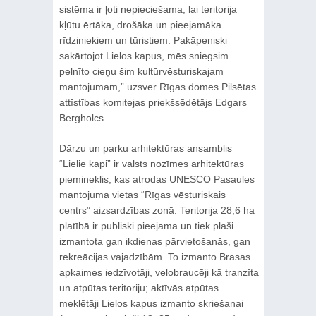
sistēma ir ļoti nepieciešama, lai teritorija
kļūtu ērtāka, drošāka un pieejamāka
rīdziniekiem un tūristiem. Pakāpeniski
sakārtojot Lielos kapus, mēs sniegsim
pelnīto cieņu šim kultūrvēsturiskajam
mantojumam,” uzsver Rīgas domes Pilsētas
attīstības komitejas priekšsēdētājs Edgars
Bergholcs.
Dārzu un parku arhitektūras ansamblis
“Lielie kapi” ir valsts nozīmes arhitektūras
piemineklis, kas atrodas UNESCO Pasaules
mantojuma vietas “Rīgas vēsturiskais
centrs” aizsardzības zonā. Teritorija 28,6 ha
platībā ir publiski pieejama un tiek plaši
izmantota gan ikdienas pārvietošanās, gan
rekreācijas vajadzībām. To izmanto Brasas
apkaimes iedzīvotāji, velobraucēji kā tranzīta
un atpūtas teritoriju; aktīvās atpūtas
meklētāji Lielos kapus izmanto skriešanai