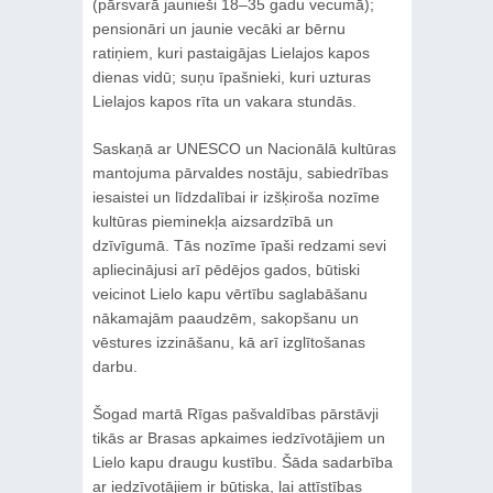
(pārsvarā jaunieši 18–35 gadu vecumā);
pensionāri un jaunie vecāki ar bērnu
ratiņiem, kuri pastaigājas Lielajos kapos
dienas vidū; suņu īpašnieki, kuri uzturas
Lielajos kapos rīta un vakara stundās.
Saskaņā ar UNESCO un Nacionālā kultūras
mantojuma pārvaldes nostāju, sabiedrības
iesaistei un līdzdalībai ir izšķiroša nozīme
kultūras pieminekļa aizsardzībā un
dzīvīgumā. Tās nozīme īpaši redzami sevi
apliecinājusi arī pēdējos gados, būtiski
veicinot Lielo kapu vērtību saglabāšanu
nākamajām paaudzēm, sakopšanu un
vēstures izzināšanu, kā arī izglītošanas
darbu.
Šogad martā Rīgas pašvaldības pārstāvji
tikās ar Brasas apkaimes iedzīvotājiem un
Lielo kapu draugu kustību. Šāda sadarbība
ar iedzīvotājiem ir būtiska, lai attīstības