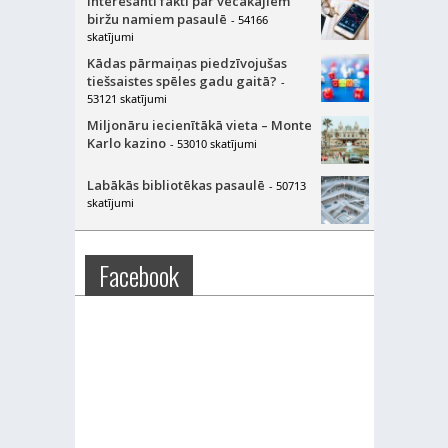
Interesanti fakti par vecākajiem
biržu namiem pasaulē
- 54166
skatījumi
Kādas pārmaiņas piedzīvojušas
tiešsaistes spēles gadu gaitā?
-
53121 skatījumi
Miljonāru iecienītākā vieta – Monte
Karlo kazino
- 53010 skatījumi
Labākās bibliotēkas pasaulē
- 50713
skatījumi
Facebook