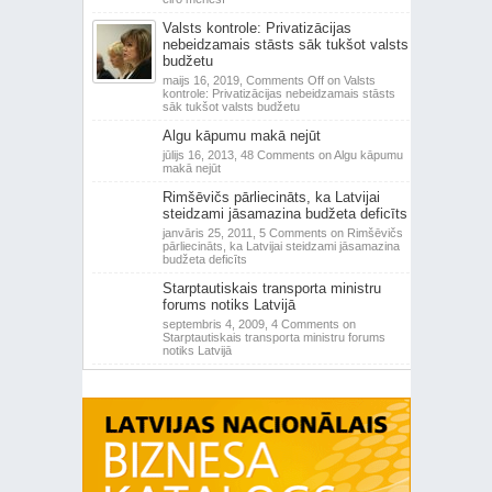
Valsts kontrole: Privatizācijas
nebeidzamais stāsts sāk tukšot valsts
budžetu
maijs 16, 2019,
Comments Off
on Valsts
kontrole: Privatizācijas nebeidzamais stāsts
sāk tukšot valsts budžetu
Algu kāpumu makā nejūt
jūlijs 16, 2013,
48 Comments
on Algu kāpumu
makā nejūt
Rimšēvičs pārliecināts, ka Latvijai
steidzami jāsamazina budžeta deficīts
janvāris 25, 2011,
5 Comments
on Rimšēvičs
pārliecināts, ka Latvijai steidzami jāsamazina
budžeta deficīts
Starptautiskais transporta ministru
forums notiks Latvijā
septembris 4, 2009,
4 Comments
on
Starptautiskais transporta ministru forums
notiks Latvijā