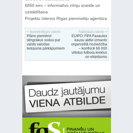
6850 eiro – informatīvo zīmju izveide un
uzstādīšana.
Projektu īstenos Rīgas pieminekļu aģentūra.
< Iepriekšējais raksts
Nākošais raksts >
Plāno piemērot
EUIPO: FIFA Pasaules
stingrākus sodus par
kausu aktīvi izmanto
valsts valodas
organizētā noziedzība
lietojuma pārkāpumiem
– konfiscē 66 000
viltotus futbola kreklus
un ekipējumu