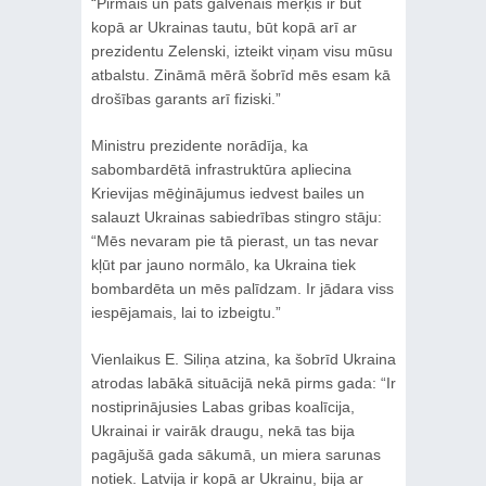
“Pirmais un pats galvenais mērķis ir būt
kopā ar Ukrainas tautu, būt kopā arī ar
prezidentu Zelenski, izteikt viņam visu mūsu
atbalstu. Zināmā mērā šobrīd mēs esam kā
drošības garants arī fiziski.”
Ministru prezidente norādīja, ka
sabombardētā infrastruktūra apliecina
Krievijas mēģinājumus iedvest bailes un
salauzt Ukrainas sabiedrības stingro stāju:
“Mēs nevaram pie tā pierast, un tas nevar
kļūt par jauno normālo, ka Ukraina tiek
bombardēta un mēs palīdzam. Ir jādara viss
iespējamais, lai to izbeigtu.”
Vienlaikus E. Siliņa atzina, ka šobrīd Ukraina
atrodas labākā situācijā nekā pirms gada: “Ir
nostiprinājusies Labas gribas koalīcija,
Ukrainai ir vairāk draugu, nekā tas bija
pagājušā gada sākumā, un miera sarunas
notiek. Latvija ir kopā ar Ukrainu, bija ar