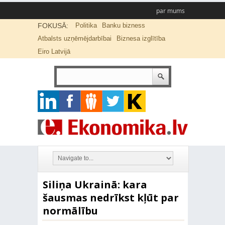
par mums
FOKUSĀ:
Politika
Banku bizness
Atbalsts uzņēmējdarbībai
Biznesa izglītība
Eiro Latvijā
Siliņa Ukrainā: kara
šausmas nedrīkst kļūt par
normālību