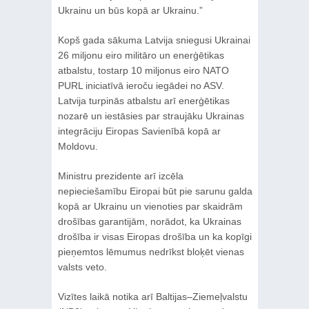
Ukrainu un būs kopā ar Ukrainu.”
Kopš gada sākuma Latvija sniegusi Ukrainai
26 miljonu eiro militāro un enerģētikas
atbalstu, tostarp 10 miljonus eiro NATO
PURL iniciatīvā ieroču iegādei no ASV.
Latvija turpinās atbalstu arī enerģētikas
nozarē un iestāsies par straujāku Ukrainas
integrāciju Eiropas Savienībā kopā ar
Moldovu.
Ministru prezidente arī izcēla
nepieciešamību Eiropai būt pie sarunu galda
kopā ar Ukrainu un vienoties par skaidrām
drošības garantijām, norādot, ka Ukrainas
drošība ir visas Eiropas drošība un ka kopīgi
pieņemtos lēmumus nedrīkst bloķēt vienas
valsts veto.
Vizītes laikā notika arī Baltijas–Ziemeļvalstu