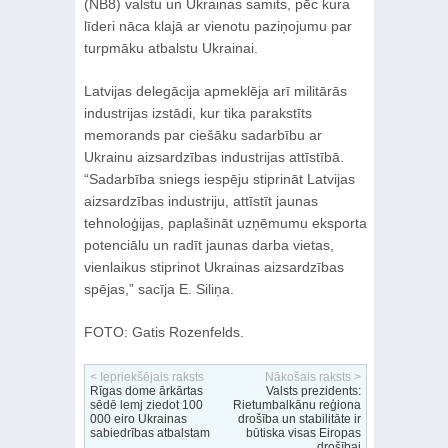
(NB8) valstu un Ukrainas samits, pēc kura
līderi nāca klajā ar vienotu paziņojumu par
turpmāku atbalstu Ukrainai.
Latvijas delegācija apmeklēja arī militārās
industrijas izstādi, kur tika parakstīts
memorands par ciešāku sadarbību ar
Ukrainu aizsardzības industrijas attīstībā.
“Sadarbība sniegs iespēju stiprināt Latvijas
aizsardzības industriju, attīstīt jaunas
tehnoloģijas, paplašināt uzņēmumu eksporta
potenciālu un radīt jaunas darba vietas,
vienlaikus stiprinot Ukrainas aizsardzības
spējas,” sacīja E. Siliņa.
FOTO: Gatis Rozenfelds.
< Iepriekšējais raksts
Nākošais raksts >
Rīgas dome ārkārtas
Valsts prezidents:
sēdē lemj ziedot 100
Rietumbalkānu reģiona
000 eiro Ukrainas
drošība un stabilitāte ir
sabiedrības atbalstam
būtiska visas Eiropas
drošībai