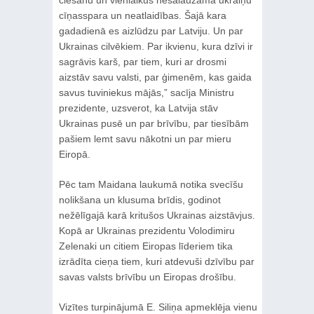
ciešanu un vienlaikus nesalaužama ukraiņu
cīņasspara un neatlaidības. Šajā kara
gadadienā es aizlūdzu par Latviju. Un par
Ukrainas cilvēkiem. Par ikvienu, kura dzīvi ir
sagrāvis karš, par tiem, kuri ar drosmi
aizstāv savu valsti, par ģimenēm, kas gaida
savus tuviniekus mājās,” sacīja Ministru
prezidente, uzsverot, ka Latvija stāv
Ukrainas pusē un par brīvību, par tiesībām
pašiem lemt savu nākotni un par mieru
Eiropā.
Pēc tam Maidana laukumā notika svecīšu
nolikšana un klusuma brīdis, godinot
nežēlīgajā karā kritušos Ukrainas aizstāvjus.
Kopā ar Ukrainas prezidentu Volodimiru
Zelenaki un citiem Eiropas līderiem tika
izrādīta cieņa tiem, kuri atdevuši dzīvību par
savas valsts brīvību un Eiropas drošību.
Vizītes turpinājumā E. Siliņa apmeklēja vienu