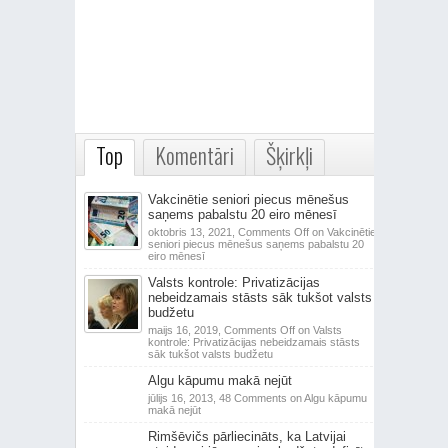
Top
Komentāri
Šķirkļi
Vakcinētie seniori piecus mēnešus
saņems pabalstu 20 eiro mēnesī
oktobris 13, 2021,
Comments Off
on Vakcinētie
seniori piecus mēnešus saņems pabalstu 20
eiro mēnesī
Valsts kontrole: Privatizācijas
nebeidzamais stāsts sāk tukšot valsts
budžetu
maijs 16, 2019,
Comments Off
on Valsts
kontrole: Privatizācijas nebeidzamais stāsts
sāk tukšot valsts budžetu
Algu kāpumu makā nejūt
jūlijs 16, 2013,
48 Comments
on Algu kāpumu
makā nejūt
Rimšēvičs pārliecināts, ka Latvijai