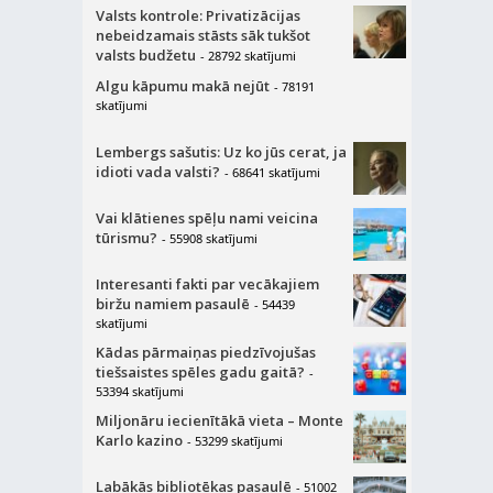
Valsts kontrole: Privatizācijas
nebeidzamais stāsts sāk tukšot
valsts budžetu
- 28792 skatījumi
Algu kāpumu makā nejūt
- 78191
skatījumi
Lembergs sašutis: Uz ko jūs cerat, ja
idioti vada valsti?
- 68641 skatījumi
Vai klātienes spēļu nami veicina
tūrismu?
- 55908 skatījumi
Interesanti fakti par vecākajiem
biržu namiem pasaulē
- 54439
skatījumi
Kādas pārmaiņas piedzīvojušas
tiešsaistes spēles gadu gaitā?
-
53394 skatījumi
Miljonāru iecienītākā vieta – Monte
Karlo kazino
- 53299 skatījumi
Labākās bibliotēkas pasaulē
- 51002