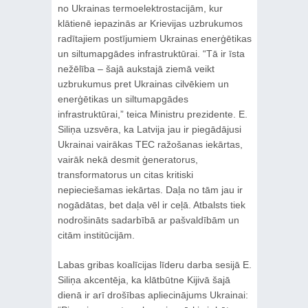
no Ukrainas termoelektrostacijām, kur
klātienē iepazinās ar Krievijas uzbrukumos
radītajiem postījumiem Ukrainas enerģētikas
un siltumapgādes infrastruktūrai. “Tā ir īsta
nežēlība – šajā aukstajā ziemā veikt
uzbrukumus pret Ukrainas cilvēkiem un
enerģētikas un siltumapgādes
infrastruktūrai,” teica Ministru prezidente. E.
Siliņa uzsvēra, ka Latvija jau ir piegādājusi
Ukrainai vairākas TEC ražošanas iekārtas,
vairāk nekā desmit ģeneratorus,
transformatorus un citas kritiski
nepieciešamas iekārtas. Daļa no tām jau ir
nogādātas, bet daļa vēl ir ceļā. Atbalsts tiek
nodrošināts sadarbībā ar pašvaldībām un
citām institūcijām.
Labas gribas koalīcijas līderu darba sesijā E.
Siliņa akcentēja, ka klātbūtne Kijivā šajā
dienā ir arī drošības apliecinājums Ukrainai: