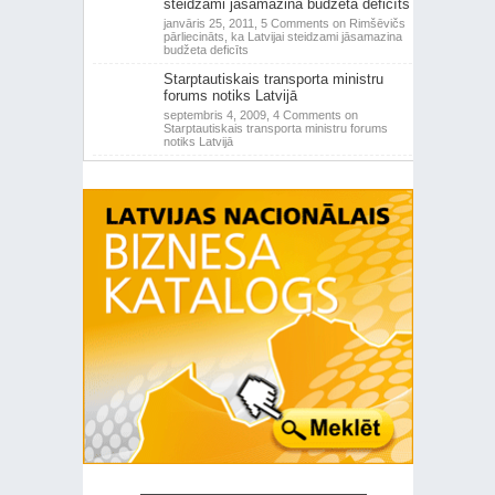
steidzami jāsamazina budžeta deficīts
janvāris 25, 2011,
5 Comments
on Rimšēvičs
pārliecināts, ka Latvijai steidzami jāsamazina
budžeta deficīts
Starptautiskais transporta ministru
forums notiks Latvijā
septembris 4, 2009,
4 Comments
on
Starptautiskais transporta ministru forums
notiks Latvijā