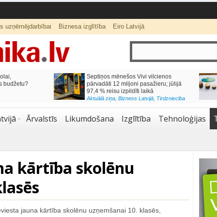
ts uzņēmējdarbībai
Biznesa izglītība
Eiro Latvijā
lai,
Septiņos mēnešos Vivi vilcienos
s budžetu?
pārvadāti 12 miljoni pasažieru; jūlijā
97,4 % reisu izpildīti laikā
Aktuālā ziņa
,
Bizness Latvijā
,
Tirdzniecība
tvijā
Ārvalstīs
Likumdošana
Izglītība
Tehnoloģijas
na kārtība skolēnu
lasēs
eviesta jauna kārtība skolēnu uzņemšanai 10. klasēs,