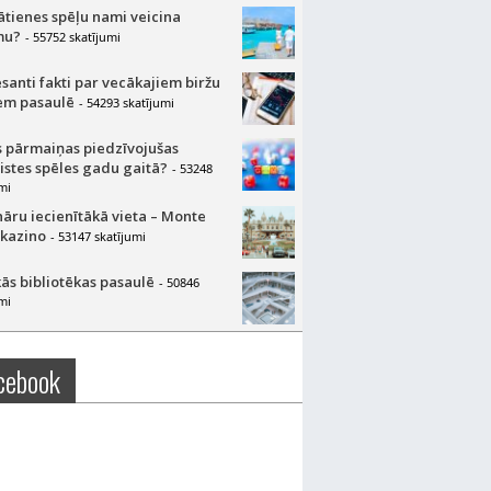
lātienes spēļu nami veicina
mu?
- 55752 skatījumi
esanti fakti par vecākajiem biržu
m pasaulē
- 54293 skatījumi
 pārmaiņas piedzīvojušas
aistes spēles gadu gaitā?
- 53248
mi
nāru iecienītākā vieta – Monte
 kazino
- 53147 skatījumi
ās bibliotēkas pasaulē
- 50846
mi
cebook