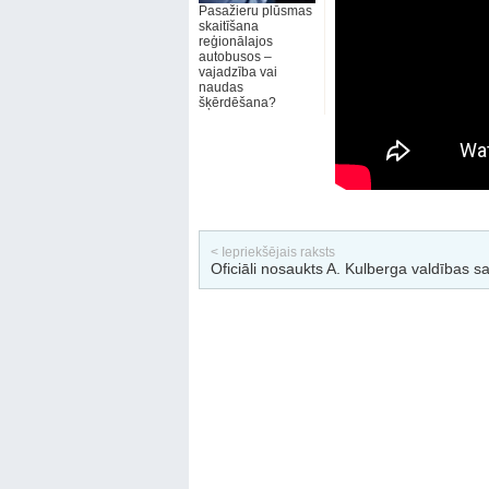
Pasažieru plūsmas
skaitīšana
reģionālajos
autobusos –
vajadzība vai
naudas
šķērdēšana?
< Iepriekšējais raksts
Oficiāli nosaukts A. Kulberga valdības s