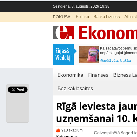
Sestdiena, 8. augusts, 2026 19:38
FOKUSĀ:
Politika
Banku bizness
Atbals
>
Labklājības ministrija rosina reformēt
Kā sagatavot bērnu sko
Ziņas&
un būtiski uzlabot vecāku pabalstu
nepārslogojot ģimene
Viedokļi
<
Aktuālā ziņa
,
Ekonomika
Aktuālā ziņa
,
Izglītība
Ekonomika
Finanses
Bizness La
Bez kaklasaites
Rīgā ieviesta jau
uzņemšanai 10. k
918 skatījumi
Galvaspilsētā šogad i
Kategorijas