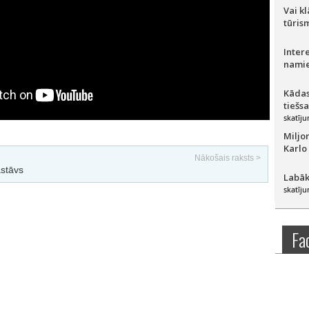
Vai k
tūris
Inter
namie
Kādas
tiešs
skatīju
Miljo
Karlo
Nākošais raksts >
astāvs
Labāk
skatīju
Fa