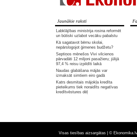
Jaunākie raksti
Fa
Labklājības ministrija rosina reformēt
un būtiski uzlabot vecāku pabalstu
Kā sagatavot bērnu skolai,
nepārslogojot ģimenes budžetu?
Septiņos mēnešos Vivi vilcienos
pārvadāti 12 miljoni pasažieru; jūlijā
97,4 % reisu izpildīti laikā
Naudas glabāšana mājās var
izmaksāt simtiem eiro gadā
Katrs desmitais mājokļa kredīta
pieteikums tiek noraidīts negatīvas
kredītvēstures dēļ
Visas tiesības aizsargātas |
© Ekonomika.l