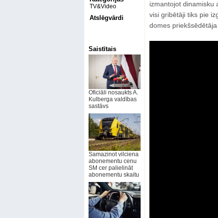
izmantojot dinamisku 
TV&Video
visi gribētāji tiks pie
Atslēgvārdi
domes priekšsēdētāja vi
Saistītais
Oficiāli nosaukts A.
Kulberga valdības
sastāvs
Samazinot vilciena
abonementu cenu
SM cer palielināt
abonementu skaitu