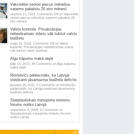
Vakcinētie seniori piecus mēnešus
saņems pabalstu 20 eiro mēnesī
oktobris 13, 2021,
Comments Off
on Vakcinētie
seniori piecus mēnešus saņems pabalstu 20
eiro mēnesī
Valsts kontrole: Privatizācijas
nebeidzamais stāsts sāk tukšot valsts
budžetu
maijs 16, 2019,
Comments Off
on Valsts
kontrole: Privatizācijas nebeidzamais stāsts
sāk tukšot valsts budžetu
Algu kāpumu makā nejūt
jūlijs 16, 2013,
48 Comments
on Algu kāpumu
makā nejūt
Rimšēvičs pārliecināts, ka Latvijai
steidzami jāsamazina budžeta deficīts
janvāris 25, 2011,
5 Comments
on Rimšēvičs
pārliecināts, ka Latvijai steidzami jāsamazina
budžeta deficīts
Starptautiskais transporta ministru
forums notiks Latvijā
septembris 4, 2009,
4 Comments
on
Starptautiskais transporta ministru forums
notiks Latvijā