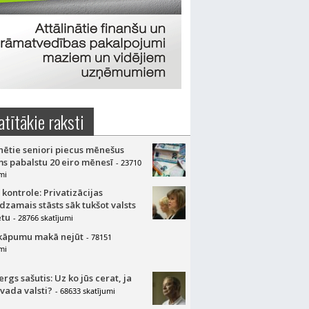
atītākie raksti
nētie seniori piecus mēnešus
s pabalstu 20 eiro mēnesī
- 23710
mi
 kontrole: Privatizācijas
dzamais stāsts sāk tukšot valsts
tu
- 28766 skatījumi
kāpumu makā nejūt
- 78151
mi
gs sašutis: Uz ko jūs cerat, ja
 vada valsti?
- 68633 skatījumi