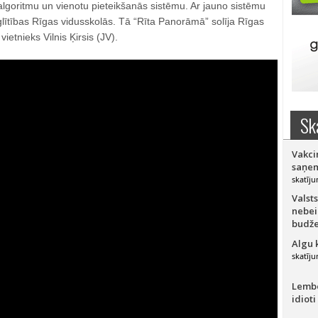
algoritmu un vienotu pieteikšanās sistēmu. Ar jauno sistēmu
 izglītības Rīgas vidusskolās. Tā “Rīta Panorāmā” solīja Rīgas
etnieks Vilnis Ķirsis (JV).
Sk
Vakci
saņem
skatīju
Valsts
nebei
budže
Algu 
skatīju
Lember
idioti