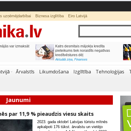
ts uzņēmējdarbībai
Biznesa izglītība
Eiro Latvijā
ās var izmaksāt
Katrs desmitais mājokļa kredīta
pieteikums tiek noraidīts negatīvas
kredītvēstures dēļ
Aktuālā ziņa
,
Finanses
tvijā
Ārvalstīs
Likumdošana
Izglītība
Tehnoloģijas
Jaunumi
s par 11,9 % pieaudzis viesu skaits
2023. gada oktobrī Latvijas tūristu mītnēs
apkalpoti 176 tūkst. ārvalstu un vietējo