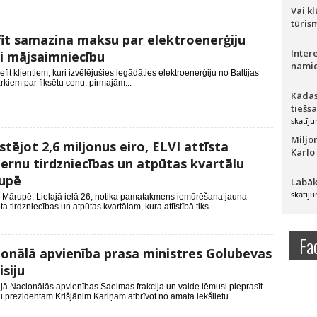
Vai k
tūris
it samazina maksu par elektroenerģiju
Inter
i mājsaimniecību
namie
klientiem, kuri izvēlējušies iegādāties elektroenerģiju no Baltijas
rkiem par fiksētu cenu, pirmajām...
Kādas
tiešs
skatīju
Miljo
stējot 2,6 miljonus eiro, ELVI attīsta
Karlo
rnu tirdzniecības un atpūtas kvartālu
upē
Labāk
skatīju
jā Mārupē, Lielajā ielā 26, notika pamatakmens iemūrēšana jauna
a tirdzniecības un atpūtas kvartālam, kura attīstībā tiks...
Fa
onālā apvienība prasa ministres Golubevas
siju
jā Nacionālās apvienības Saeimas frakcija un valde lēmusi pieprasīt
u prezidentam Krišjānim Kariņam atbrīvot no amata iekšlietu...