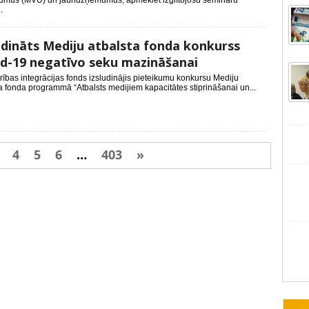
mus (MVU) un jaunuzņēmumus, apmeklēt izglītojošu semināru
.
udināts Mediju atbalsta fonda konkurss
d-19 negatīvo seku mazināšanai
ības integrācijas fonds izsludinājis pieteikumu konkursu Mediju
a fonda programmā “Atbalsts medijiem kapacitātes stiprināšanai un...
4
5
6
…
403
»