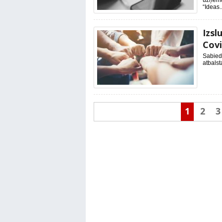
uzņēmu
“Ideas..
Izsl
Covi
Sabiedr
atbalst
1
2
3