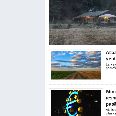
Atba
veid
Lai vei
nodroši
Mini
iesn
pasā
Atbilst
citas c