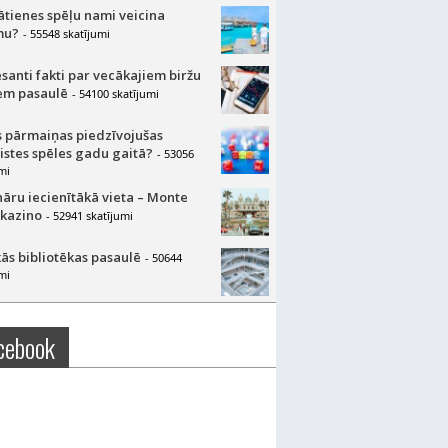
lātienes spēļu nami veicina
mu?
- 55548 skatījumi
esanti fakti par vecākajiem biržu
m pasaulē
- 54100 skatījumi
 pārmaiņas piedzīvojušas
aistes spēles gadu gaitā?
- 53056
mi
nāru iecienītākā vieta – Monte
 kazino
- 52941 skatījumi
ās bibliotēkas pasaulē
- 50644
mi
cebook