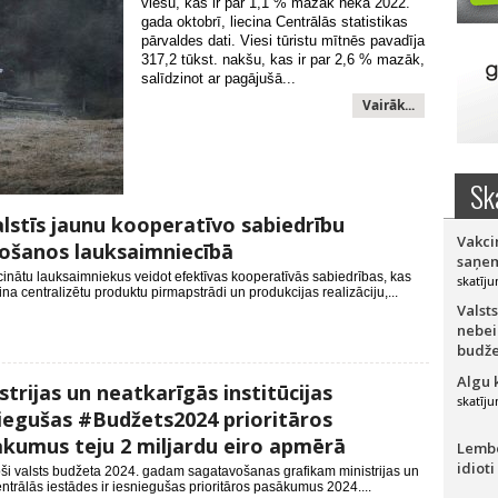
viesu, kas ir par 1,1 % mazāk nekā 2022.
gada oktobrī, liecina Centrālās statistikas
pārvaldes dati. Viesi tūristu mītnēs pavadīja
317,2 tūkst. nakšu, kas ir par 2,6 % mazāk,
salīdzinot ar pagājušā...
Vairāk...
Sk
lstīs jaunu kooperatīvo sabiedrību
Vakci
ošanos lauksaimniecībā
saņem
cinātu lauksaimniekus veidot efektīvas kooperatīvās sabiedrības, kas
skatīju
na centralizētu produktu pirmapstrādi un produkcijas realizāciju,...
Valsts
nebei
budže
Algu 
strijas un neatkarīgās institūcijas
skatīju
iegušas #Budžets2024 prioritāros
kumus teju 2 miljardu eiro apmērā
Lember
idioti
oši valsts budžeta 2024. gadam sagatavošanas grafikam ministrijas un
entrālās iestādes ir iesniegušas prioritāros pasākumus 2024....