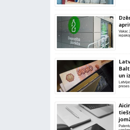
Dzēr
apri
Vakar, 
iepakoj
Latv
Balt
un 
Latvija
preses 
Aic
tieš
jom
Patentu