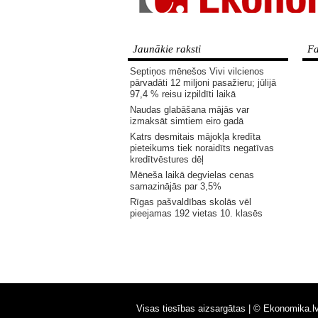
Jaunākie raksti
Fa
Septiņos mēnešos Vivi vilcienos
pārvadāti 12 miljoni pasažieru; jūlijā
97,4 % reisu izpildīti laikā
Naudas glabāšana mājās var
izmaksāt simtiem eiro gadā
Katrs desmitais mājokļa kredīta
pieteikums tiek noraidīts negatīvas
kredītvēstures dēļ
Mēneša laikā degvielas cenas
samazinājās par 3,5%
Rīgas pašvaldības skolās vēl
pieejamas 192 vietas 10. klasēs
Visas tiesības aizsargātas |
© Ekonomika.l