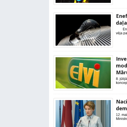
Enef
daļa
Enefit 
vēja pa
Inve
mode
Mār
8. jūli
koncept
Naci
demi
12. mai
Ministr