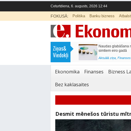
Ceturtdiena, 6. augusts, 2026 12:44
FOKUSĀ:
Politika
Banku bizness
Atbals
>
Septiņos mēnešos Vivi vilcienos
Naudas glabāšana māj
Ziņas&
pārvadāti 12 miljoni pasažieru; jūlijā
simtiem eiro gadā
Viedokļi
97,4 % reisu izpildīti laikā
<
Aktuālā ziņa
,
Finanses
Aktuālā ziņa
,
Bizness Latvijā
,
Tirdzniecība
Ekonomika
Finanses
Bizness La
Bez kaklasaites
Desmit mēnešos tūristu mītnē