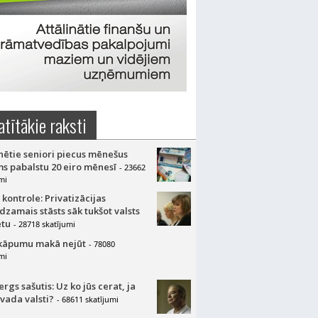
atītākie raksti
nētie seniori piecus mēnešus
s pabalstu 20 eiro mēnesī
- 23662
mi
 kontrole: Privatizācijas
dzamais stāsts sāk tukšot valsts
tu
- 28718 skatījumi
kāpumu makā nejūt
- 78080
mi
gs sašutis: Uz ko jūs cerat, ja
 vada valsti?
- 68611 skatījumi