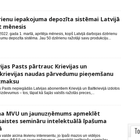
ienu iepakojuma depozīta sistēmai Latvijā
t mēnesis
2022. gada 1. martā, apritēja mēnesis, kopš Latvijā darbojas dzērienu
umu depozīta sistēma. Jau 50 dzērienu ražotāji savu produkciju...
ijas Pasts pārtrauc Krievijas un
krievijas naudas pārvedumu pieņemšanu
izmaksu
s Pasts nepiegādās Latvijas abonentiem Krievijā un Baltkrievijā izdotos
izdevumus – tos, tāpat kā šajās valstīs ražotās preces,...
ina MVU un jaunuzņēmums apmeklēt
saistes semināru intelektuālā īpašuma
ā
To
 valde aicina ikvienu interesentu, jo īpaši mazos un vidējos