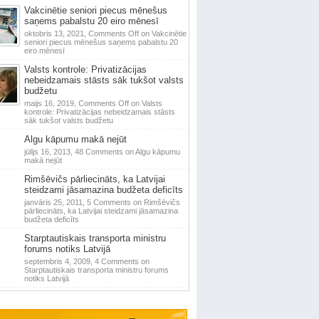
Vakcinētie seniori piecus mēnešus
saņems pabalstu 20 eiro mēnesī
oktobris 13, 2021,
Comments Off
on Vakcinētie
seniori piecus mēnešus saņems pabalstu 20
eiro mēnesī
Valsts kontrole: Privatizācijas
nebeidzamais stāsts sāk tukšot valsts
budžetu
maijs 16, 2019,
Comments Off
on Valsts
kontrole: Privatizācijas nebeidzamais stāsts
sāk tukšot valsts budžetu
Algu kāpumu makā nejūt
jūlijs 16, 2013,
48 Comments
on Algu kāpumu
makā nejūt
Rimšēvičs pārliecināts, ka Latvijai
steidzami jāsamazina budžeta deficīts
janvāris 25, 2011,
5 Comments
on Rimšēvičs
pārliecināts, ka Latvijai steidzami jāsamazina
budžeta deficīts
Starptautiskais transporta ministru
forums notiks Latvijā
septembris 4, 2009,
4 Comments
on
Starptautiskais transporta ministru forums
notiks Latvijā