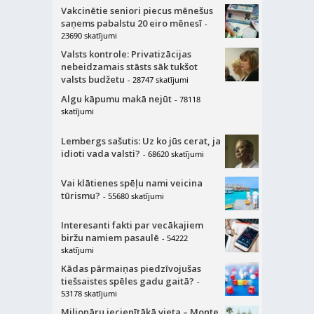
Vakcinētie seniori piecus mēnešus
saņems pabalstu 20 eiro mēnesī
-
23690 skatījumi
Valsts kontrole: Privatizācijas
nebeidzamais stāsts sāk tukšot
valsts budžetu
- 28747 skatījumi
Algu kāpumu makā nejūt
- 78118
skatījumi
Lembergs sašutis: Uz ko jūs cerat, ja
idioti vada valsti?
- 68620 skatījumi
Vai klātienes spēļu nami veicina
tūrismu?
- 55680 skatījumi
Interesanti fakti par vecākajiem
biržu namiem pasaulē
- 54222
skatījumi
Kādas pārmaiņas piedzīvojušas
tiešsaistes spēles gadu gaitā?
-
53178 skatījumi
Miljonāru iecienītākā vieta – Monte