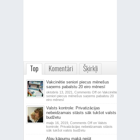
Top
Komentāri
Šķirkļi
Vakcinētie seniori piecus mēnešus
saņems pabalstu 20 eiro mēnesī
oktobris 13, 2021,
Comments Off
on Vakcinētie
seniori piecus mēnešus saņems pabalstu 20
eiro mēnesī
Valsts kontrole: Privatizācijas
nebeidzamais stāsts sāk tukšot valsts
budžetu
maijs 16, 2019,
Comments Off
on Valsts
kontrole: Privatizācijas nebeidzamais stāsts
sāk tukšot valsts budžetu
Algu kāpumu makā nejūt