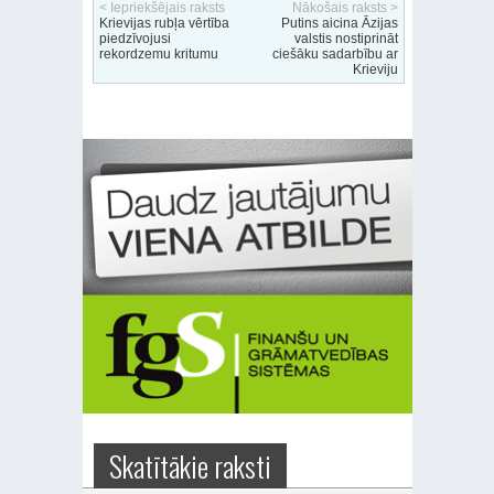
< Iepriekšējais raksts
Nākošais raksts >
Krievijas rubļa vērtība
Putins aicina Āzijas
piedzīvojusi
valstis nostiprināt
rekordzemu kritumu
ciešāku sadarbību ar
Krieviju
Skatītākie raksti