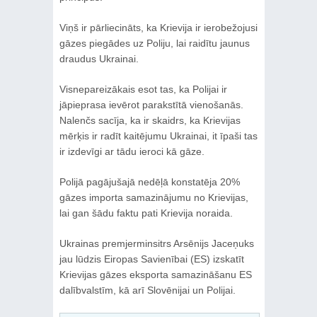
Viņš ir pārliecināts, ka Krievija ir ierobežojusi
gāzes piegādes uz Poliju, lai raidītu jaunus
draudus Ukrainai.
Visnepareizākais esot tas, ka Polijai ir
jāpieprasa ievērot parakstītā vienošanās.
Nalenčs sacīja, ka ir skaidrs, ka Krievijas
mērķis ir radīt kaitējumu Ukrainai, it īpaši tas
ir izdevīgi ar tādu ieroci kā gāze.
Polijā pagājušajā nedēļā konstatēja 20%
gāzes importa samazinājumu no Krievijas,
lai gan šādu faktu pati Krievija noraida.
Ukrainas premjerminsitrs Arsēnijs Jaceņuks
jau lūdzis Eiropas Savienībai (ES) izskatīt
Krievijas gāzes eksporta samazināšanu ES
dalībvalstīm, kā arī Slovēnijai un Polijai.