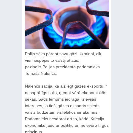
Polija sāks pārdot savu gāzi Ukrainai, cik
vien iespējas to valstij atļaus,
paziņojis Polijas prezidenta padomnieks
Tomašs Nalenčs.
Nalenčs sacīja, ka aizliegt gāzes eksportu ir
nesaprātīgs solis, ņemot vērā ekonomiskās
sekas. Šāds lēmums iedragā Krievijas
intereses, jo tieši gāzes eksports sniedz
valsts budžetam vislielākos ienākumus.
Padomnieks nesaprot arī to, kādēļ Krievija
ekonomiku jauc ar politiku un neievēro tirgus
principus.