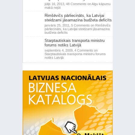
jūlijs 16, 2013,
48 Comments
on Algu kāpumu
makā nejūt
Rimšēvičs pārliecināts, ka Latvijai
steidzami jāsamazina budžeta deficīts
janvāris 25, 2011,
5 Comments
on Rimšēvičs
pārliecināts, ka Latvijai steidzami jāsamazina
budžeta deficīts
Starptautiskais transporta ministru
forums notiks Latvijā
septembris 4, 2009,
4 Comments
on
Starptautiskais transporta ministru forums
notiks Latvijā