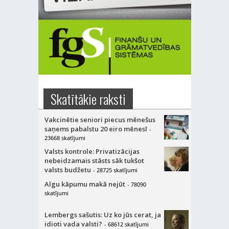
Skatītākie raksti
Vakcinētie seniori piecus mēnešus
saņems pabalstu 20 eiro mēnesī
-
23668 skatījumi
Valsts kontrole: Privatizācijas
nebeidzamais stāsts sāk tukšot
valsts budžetu
- 28725 skatījumi
Algu kāpumu makā nejūt
- 78090
skatījumi
Lembergs sašutis: Uz ko jūs cerat, ja
idioti vada valsti?
- 68612 skatījumi