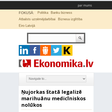
par mums
FOKUSĀ:
Politika
Banku bizness
Atbalsts uzņēmējdarbībai
Biznesa izglītība
Eiro Latvijā
Ņujorkas štatā legalizē
marihuānu medicīniskos
nolūkos