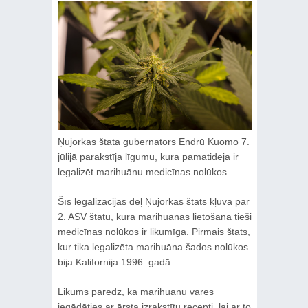
Ņujorkas štata gubernators Endrū Kuomo 7.
jūlijā parakstīja līgumu, kura pamatideja ir
legalizēt marihuānu medicīnas nolūkos.
Šīs legalizācijas dēļ Ņujorkas štats kļuva par
2. ASV štatu, kurā marihuānas lietošana tieši
medicīnas nolūkos ir likumīga. Pirmais štats,
kur tika legalizēta marihuāna šados nolūkos
bija Kalifornija 1996. gadā.
Likums paredz, ka marihuānu varēs
iegādāties ar ārsta izrakstītu recepti, lai ar to