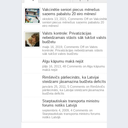
Vakcinētie seniori piecus mēnešus
saņems pabalstu 20 eiro mēnesī
oktobris 13, 2021,
Comments Off
on Vakcinētie
seniori piecus mēnešus saņems pabalstu 20
eiro mēnesī
Valsts kontrole: Privatizācijas
nebeidzamais stāsts sāk tukšot valsts
budžetu
maijs 16, 2019,
Comments Off
on Valsts
kontrole: Privatizācijas nebeidzamais stāsts
sāk tukšot valsts budžetu
Algu kāpumu makā nejūt
jūlijs 16, 2013,
48 Comments
on Algu kāpumu
makā nejūt
Rimšēvičs pārliecināts, ka Latvijai
steidzami jāsamazina budžeta deficīts
janvāris 25, 2011,
5 Comments
on Rimšēvičs
pārliecināts, ka Latvijai steidzami jāsamazina
budžeta deficīts
Starptautiskais transporta ministru
forums notiks Latvijā
septembris 4, 2009,
4 Comments
on
Starptautiskais transporta ministru forums
notiks Latvijā