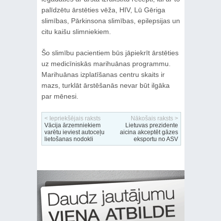
palīdzētu ārstēties vēža, HIV, Lū Gēriga
slimības, Pārkinsona slimības, epilepsijas un
citu kaišu slimniekiem.
Šo slimību pacientiem būs jāpiekrīt ārstēties
uz medicīniskās marihuānas programmu.
Marihuānas izplatīšanas centru skaits ir
mazs, turklāt ārstēšanās nevar būt ilgāka
par mēnesi.
< Iepriekšējais raksts
Nākošais raksts >
Vācija ārzemniekiem
Lietuvas prezidente
varētu ieviest autoceļu
aicina akceptēt gāzes
lietošanas nodokli
eksportu no ASV