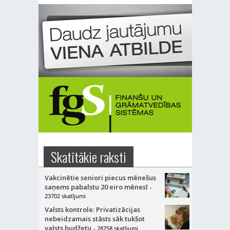
Skatītākie raksti
Vakcinētie seniori piecus mēnešus
saņems pabalstu 20 eiro mēnesī
-
23702 skatījumi
Valsts kontrole: Privatizācijas
nebeidzamais stāsts sāk tukšot
valsts budžetu
- 28758 skatījumi