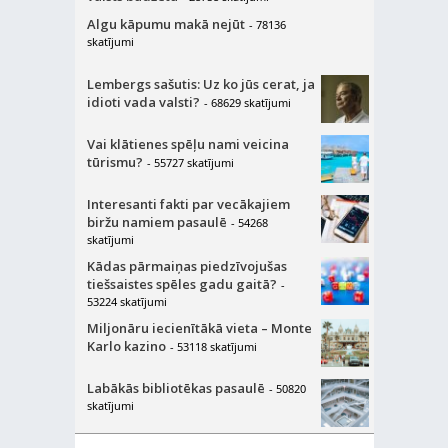
Algu kāpumu makā nejūt
- 78136
skatījumi
Lembergs sašutis: Uz ko jūs cerat, ja
idioti vada valsti?
- 68629 skatījumi
Vai klātienes spēļu nami veicina
tūrismu?
- 55727 skatījumi
Interesanti fakti par vecākajiem
biržu namiem pasaulē
- 54268
skatījumi
Kādas pārmaiņas piedzīvojušas
tiešsaistes spēles gadu gaitā?
-
53224 skatījumi
Miljonāru iecienītākā vieta – Monte
Karlo kazino
- 53118 skatījumi
Labākās bibliotēkas pasaulē
- 50820
skatījumi