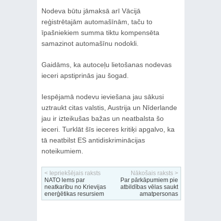
Nodeva būtu jāmaksā arī Vācijā
reģistrētajām automašīnām, taču to
īpašniekiem summa tiktu kompensēta
samazinot automašīnu nodokli.
Gaidāms, ka autoceļu lietošanas nodevas
ieceri apstiprinās jau šogad.
Iespējamā nodevu ieviešana jau sākusi
uztraukt citas valstis, Austrija un Nīderlande
jau ir izteikušas bažas un neatbalsta šo
ieceri. Turklāt šīs ieceres kritiķi apgalvo, ka
tā neatbilst ES antidiskriminācijas
noteikumiem.
< Iepriekšējais raksts
Nākošais raksts >
NATO lems par
Par pārkāpumiem pie
neatkarību no Krievijas
atbildības vēlas saukt
enerģētikas resursiem
amatpersonas