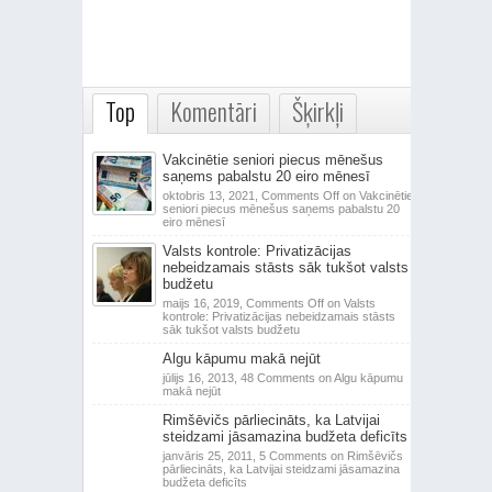
Top
Komentāri
Šķirkļi
Vakcinētie seniori piecus mēnešus
saņems pabalstu 20 eiro mēnesī
oktobris 13, 2021,
Comments Off
on Vakcinētie
seniori piecus mēnešus saņems pabalstu 20
eiro mēnesī
Valsts kontrole: Privatizācijas
nebeidzamais stāsts sāk tukšot valsts
budžetu
maijs 16, 2019,
Comments Off
on Valsts
kontrole: Privatizācijas nebeidzamais stāsts
sāk tukšot valsts budžetu
Algu kāpumu makā nejūt
jūlijs 16, 2013,
48 Comments
on Algu kāpumu
makā nejūt
Rimšēvičs pārliecināts, ka Latvijai
steidzami jāsamazina budžeta deficīts
janvāris 25, 2011,
5 Comments
on Rimšēvičs
pārliecināts, ka Latvijai steidzami jāsamazina
budžeta deficīts