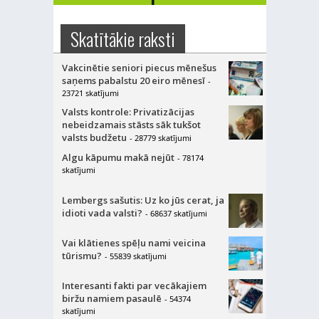
Skatītākie raksti
Vakcinētie seniori piecus mēnešus
saņems pabalstu 20 eiro mēnesī
-
23721 skatījumi
Valsts kontrole: Privatizācijas
nebeidzamais stāsts sāk tukšot
valsts budžetu
- 28779 skatījumi
Algu kāpumu makā nejūt
- 78174
skatījumi
Lembergs sašutis: Uz ko jūs cerat, ja
idioti vada valsti?
- 68637 skatījumi
Vai klātienes spēļu nami veicina
tūrismu?
- 55839 skatījumi
Interesanti fakti par vecākajiem
biržu namiem pasaulē
- 54374
skatījumi