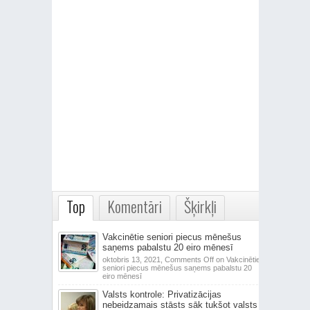
Top
Komentāri
Šķirkļi
Vakcinētie seniori piecus mēnešus
saņems pabalstu 20 eiro mēnesī
oktobris 13, 2021,
Comments Off
on Vakcinētie
seniori piecus mēnešus saņems pabalstu 20
eiro mēnesī
Valsts kontrole: Privatizācijas
nebeidzamais stāsts sāk tukšot valsts