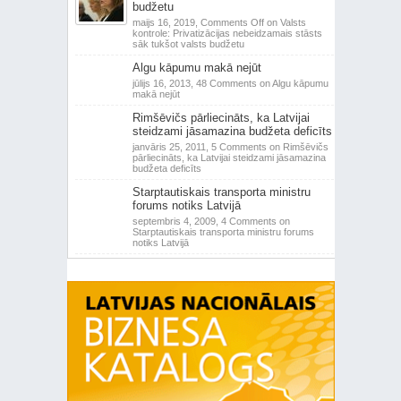
budžetu
maijs 16, 2019,
Comments Off
on Valsts
kontrole: Privatizācijas nebeidzamais stāsts
sāk tukšot valsts budžetu
Algu kāpumu makā nejūt
jūlijs 16, 2013,
48 Comments
on Algu kāpumu
makā nejūt
Rimšēvičs pārliecināts, ka Latvijai
steidzami jāsamazina budžeta deficīts
janvāris 25, 2011,
5 Comments
on Rimšēvičs
pārliecināts, ka Latvijai steidzami jāsamazina
budžeta deficīts
Starptautiskais transporta ministru
forums notiks Latvijā
septembris 4, 2009,
4 Comments
on
Starptautiskais transporta ministru forums
notiks Latvijā