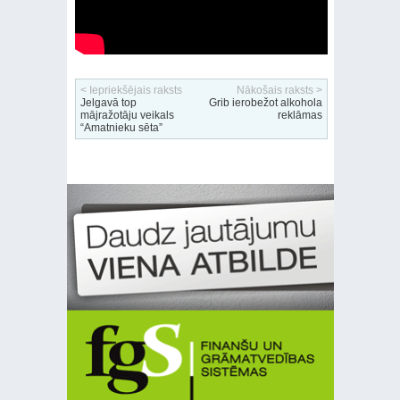
< Iepriekšējais raksts
Nākošais raksts >
Jelgavā top
Grib ierobežot alkohola
mājražotāju veikals
reklāmas
“Amatnieku sēta”