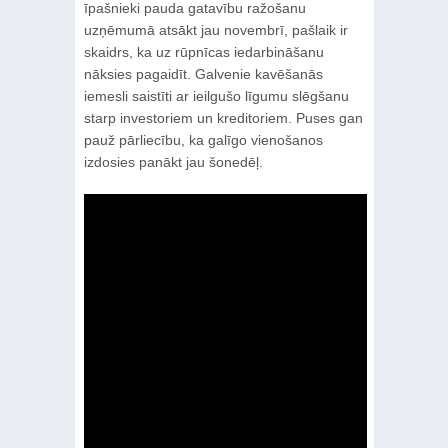
īpašnieki pauda gatavību ražošanu
uzņēmumā atsākt jau novembrī, pašlaik ir
skaidrs, ka uz rūpnīcas iedarbināšanu
nāksies pagaidīt. Galvenie kavēšanās
iemesli saistīti ar ieilgušo līgumu slēgšanu
starp investoriem un kreditoriem. Puses gan
pauž pārliecību, ka galīgo vienošanos
izdosies panākt jau šonedēļ.