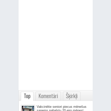
Top
Komentāri
Šķirkļi
Vakcinētie seniori piecus mēnešus
saņems pabalstu 20 eiro mēnesī