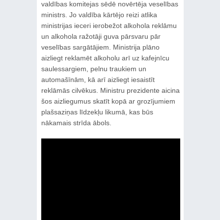
valdības komitejas sēdē novērtēja veselības
ministrs. Jo valdība kārtējo reizi atlika
ministrijas ieceri ierobežot alkohola reklāmu
un alkohola ražotāji guva pārsvaru pār
veselības sargātājiem. Ministrija plāno
aizliegt reklamēt alkoholu arī uz kafejnīcu
saulessargiem, pelnu traukiem un
automašīnām, kā arī aizliegt iesaistīt
reklāmās cilvēkus. Ministru prezidente aicina
šos aizliegumus skatīt kopā ar grozījumiem
plašsaziņas līdzekļu likumā, kas būs
nākamais strīda ābols.