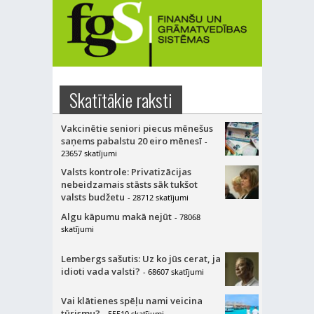
Skatītākie raksti
Vakcinētie seniori piecus mēnešus
saņems pabalstu 20 eiro mēnesī
-
23657 skatījumi
Valsts kontrole: Privatizācijas
nebeidzamais stāsts sāk tukšot
valsts budžetu
- 28712 skatījumi
Algu kāpumu makā nejūt
- 78068
skatījumi
Lembergs sašutis: Uz ko jūs cerat, ja
idioti vada valsti?
- 68607 skatījumi
Vai klātienes spēļu nami veicina
tūrismu?
- 55510 skatījumi