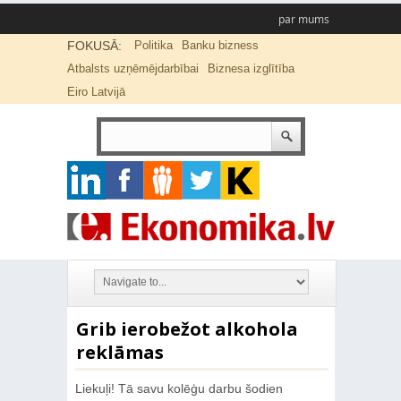
par mums
FOKUSĀ:
Politika
Banku bizness
Atbalsts uzņēmējdarbībai
Biznesa izglītība
Eiro Latvijā
Grib ierobežot alkohola
reklāmas
Liekuļi! Tā savu kolēģu darbu šodien