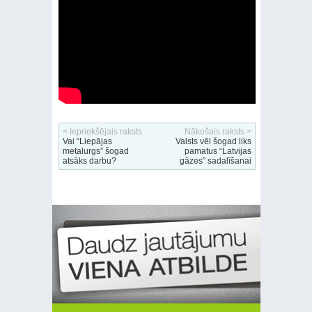
< Iepriekšējais raksts
Nākošais raksts >
Vai “Liepājas
Valsts vēl šogad liks
metalurgs” šogad
pamatus “Latvijas
atsāks darbu?
gāzes” sadalīšanai