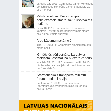
oktobris 13, 2021,
Comments Off
on Vakcinētie
seniori piecus mēnešus saņems pabalstu 20
eiro mēnesī
Valsts kontrole: Privatizācijas
nebeidzamais stāsts sāk tukšot valsts
budžetu
maijs 16, 2019,
Comments Off
on Valsts
kontrole: Privatizācijas nebeidzamais stāsts
sāk tukšot valsts budžetu
Algu kāpumu makā nejūt
jūlijs 16, 2013,
48 Comments
on Algu kāpumu
makā nejūt
Rimšēvičs pārliecināts, ka Latvijai
steidzami jāsamazina budžeta deficīts
janvāris 25, 2011,
5 Comments
on Rimšēvičs
pārliecināts, ka Latvijai steidzami jāsamazina
budžeta deficīts
Starptautiskais transporta ministru
forums notiks Latvijā
septembris 4, 2009,
4 Comments
on
Starptautiskais transporta ministru forums
notiks Latvijā