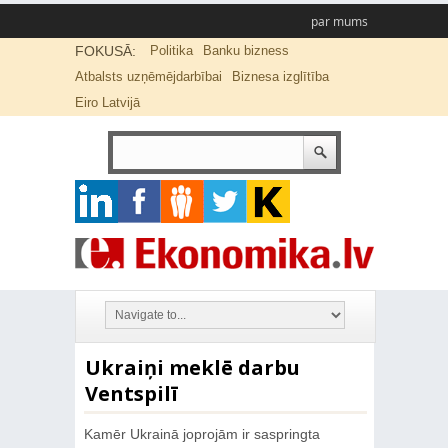
par mums
FOKUSĀ:
Politika
Banku bizness
Atbalsts uzņēmējdarbībai
Biznesa izglītība
Eiro Latvijā
Ukraiņi meklē darbu
Ventspilī
Kamēr Ukrainā joprojām ir saspringta