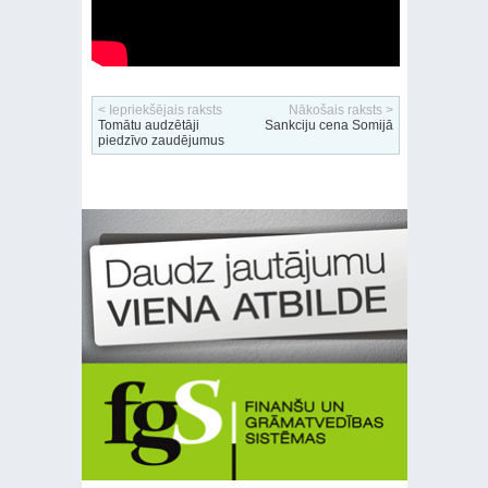
< Iepriekšējais raksts
Nākošais raksts >
Tomātu audzētāji
Sankciju cena Somijā
piedzīvo zaudējumus