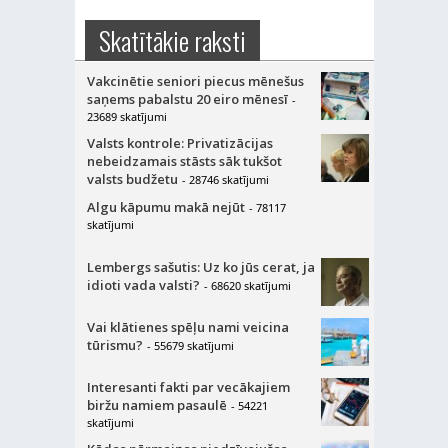
Skatītākie raksti
Vakcinētie seniori piecus mēnešus
saņems pabalstu 20 eiro mēnesī
-
23689 skatījumi
Valsts kontrole: Privatizācijas
nebeidzamais stāsts sāk tukšot
valsts budžetu
- 28746 skatījumi
Algu kāpumu makā nejūt
- 78117
skatījumi
Lembergs sašutis: Uz ko jūs cerat, ja
idioti vada valsti?
- 68620 skatījumi
Vai klātienes spēļu nami veicina
tūrismu?
- 55679 skatījumi
Interesanti fakti par vecākajiem
biržu namiem pasaulē
- 54221
skatījumi