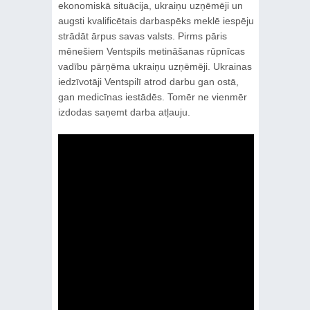
ekonomiskā situācija, ukraiņu uzņēmēji un
augsti kvalificētais darbaspēks meklē iespēju
strādāt ārpus savas valsts. Pirms pāris
mēnešiem Ventspils metināšanas rūpnīcas
vadību pārņēma ukraiņu uzņēmēji. Ukrainas
iedzīvotāji Ventspilī atrod darbu gan ostā,
gan medicīnas iestādēs. Tomēr ne vienmēr
izdodas saņemt darba atļauju.