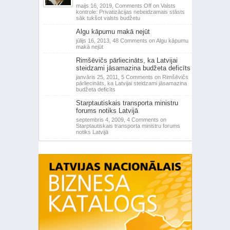
maijs 16, 2019,
Comments Off
on Valsts
kontrole: Privatizācijas nebeidzamais stāsts
sāk tukšot valsts budžetu
Algu kāpumu makā nejūt
jūlijs 16, 2013,
48 Comments
on Algu kāpumu
makā nejūt
Rimšēvičs pārliecināts, ka Latvijai
steidzami jāsamazina budžeta deficīts
janvāris 25, 2011,
5 Comments
on Rimšēvičs
pārliecināts, ka Latvijai steidzami jāsamazina
budžeta deficīts
Starptautiskais transporta ministru
forums notiks Latvijā
septembris 4, 2009,
4 Comments
on
Starptautiskais transporta ministru forums
notiks Latvijā