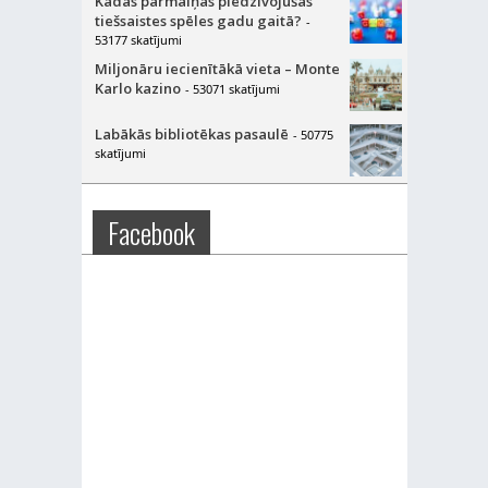
Kādas pārmaiņas piedzīvojušas
tiešsaistes spēles gadu gaitā?
-
53177 skatījumi
Miljonāru iecienītākā vieta – Monte
Karlo kazino
- 53071 skatījumi
Labākās bibliotēkas pasaulē
- 50775
skatījumi
Facebook