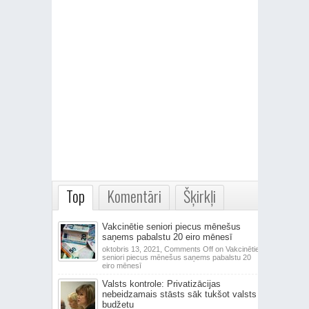
Top
Komentāri
Šķirkļi
Vakcinētie seniori piecus mēnešus
saņems pabalstu 20 eiro mēnesī
oktobris 13, 2021,
Comments Off
on Vakcinētie
seniori piecus mēnešus saņems pabalstu 20
eiro mēnesī
Valsts kontrole: Privatizācijas
nebeidzamais stāsts sāk tukšot valsts
budžetu