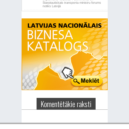
Starptautiskais transporta ministru forums
notiks Latvijā
Komentētākie raksti