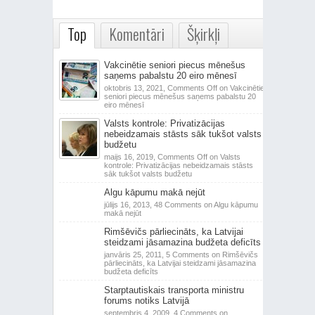
Top
Komentāri
Šķirkļi
Vakcinētie seniori piecus mēnešus
saņems pabalstu 20 eiro mēnesī
oktobris 13, 2021,
Comments Off
on Vakcinētie
seniori piecus mēnešus saņems pabalstu 20
eiro mēnesī
Valsts kontrole: Privatizācijas
nebeidzamais stāsts sāk tukšot valsts
budžetu
maijs 16, 2019,
Comments Off
on Valsts
kontrole: Privatizācijas nebeidzamais stāsts
sāk tukšot valsts budžetu
Algu kāpumu makā nejūt
jūlijs 16, 2013,
48 Comments
on Algu kāpumu
makā nejūt
Rimšēvičs pārliecināts, ka Latvijai
steidzami jāsamazina budžeta deficīts
janvāris 25, 2011,
5 Comments
on Rimšēvičs
pārliecināts, ka Latvijai steidzami jāsamazina
budžeta deficīts
Starptautiskais transporta ministru
forums notiks Latvijā
septembris 4, 2009,
4 Comments
on