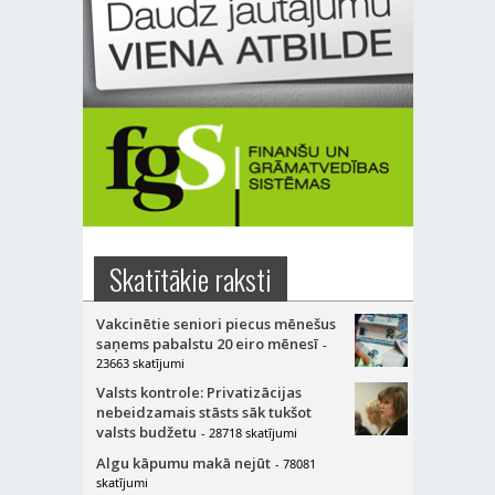
Skatītākie raksti
Vakcinētie seniori piecus mēnešus
saņems pabalstu 20 eiro mēnesī
-
23663 skatījumi
Valsts kontrole: Privatizācijas
nebeidzamais stāsts sāk tukšot
valsts budžetu
- 28718 skatījumi
Algu kāpumu makā nejūt
- 78081
skatījumi