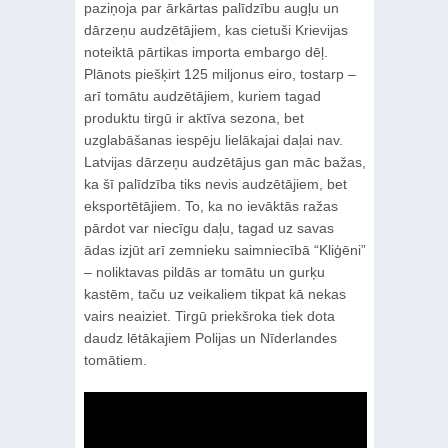
paziņoja par ārkārtas palīdzību augļu un
dārzeņu audzētājiem, kas cietuši Krievijas
noteiktā pārtikas importa embargo dēļ.
Plānots piešķirt 125 miljonus eiro, tostarp –
arī tomātu audzētājiem, kuriem tagad
produktu tirgū ir aktīva sezona, bet
uzglabāšanas iespēju lielākajai daļai nav.
Latvijas dārzeņu audzētājus gan māc bažas,
ka šī palīdzība tiks nevis audzētājiem, bet
eksportētājiem. To, ka no ievāktās ražas
pārdot var niecīgu daļu, tagad uz savas
ādas izjūt arī zemnieku saimniecībā “Kliģēni”
– noliktavas pildās ar tomātu un gurķu
kastēm, taču uz veikaliem tikpat kā nekas
vairs neaiziet. Tirgū priekšroka tiek dota
daudz lētākajiem Polijas un Nīderlandes
tomātiem.