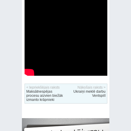
< Iepriekšējais raksts
Nākošais raksts >
Maksātnespējas
Ukraiņi meklē darbu
procesu aizvien biežāk
Ventspilī
izmanto krāpnieki