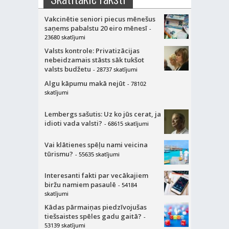
Vakcinētie seniori piecus mēnešus
saņems pabalstu 20 eiro mēnesī
-
23680 skatījumi
Valsts kontrole: Privatizācijas
nebeidzamais stāsts sāk tukšot
valsts budžetu
- 28737 skatījumi
Algu kāpumu makā nejūt
- 78102
skatījumi
Lembergs sašutis: Uz ko jūs cerat, ja
idioti vada valsti?
- 68615 skatījumi
Vai klātienes spēļu nami veicina
tūrismu?
- 55635 skatījumi
Interesanti fakti par vecākajiem
biržu namiem pasaulē
- 54184
skatījumi
Kādas pārmaiņas piedzīvojušas
tiešsaistes spēles gadu gaitā?
-
53139 skatījumi