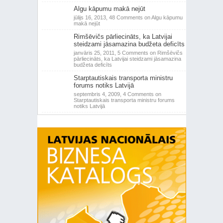
Algu kāpumu makā nejūt
jūlijs 16, 2013,
48 Comments
on Algu kāpumu
makā nejūt
Rimšēvičs pārliecināts, ka Latvijai
steidzami jāsamazina budžeta deficīts
janvāris 25, 2011,
5 Comments
on Rimšēvičs
pārliecināts, ka Latvijai steidzami jāsamazina
budžeta deficīts
Starptautiskais transporta ministru
forums notiks Latvijā
septembris 4, 2009,
4 Comments
on
Starptautiskais transporta ministru forums
notiks Latvijā