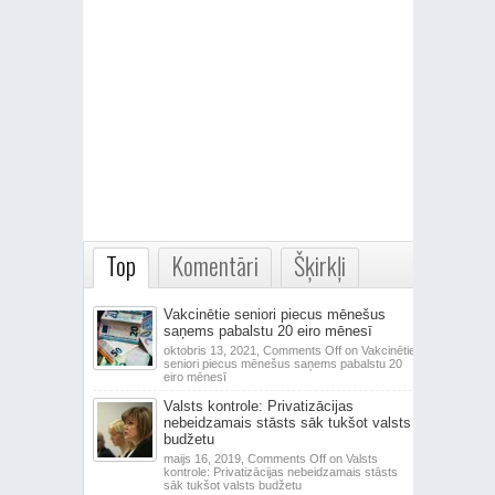
Top
Komentāri
Šķirkļi
Vakcinētie seniori piecus mēnešus
saņems pabalstu 20 eiro mēnesī
oktobris 13, 2021,
Comments Off
on Vakcinētie
seniori piecus mēnešus saņems pabalstu 20
eiro mēnesī
Valsts kontrole: Privatizācijas
nebeidzamais stāsts sāk tukšot valsts
budžetu
maijs 16, 2019,
Comments Off
on Valsts
kontrole: Privatizācijas nebeidzamais stāsts
sāk tukšot valsts budžetu