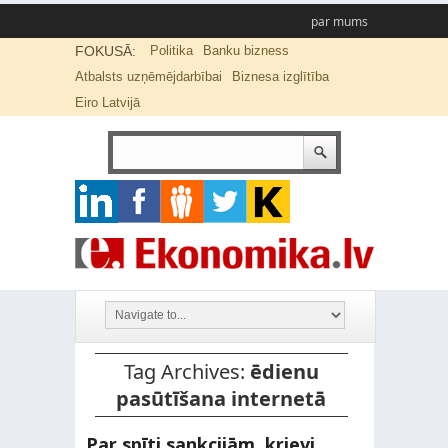
par mums
FOKUSĀ:
Politika
Banku bizness
Atbalsts uzņēmējdarbībai
Biznesa izglītība
Eiro Latvijā
Tag Archives:
ēdienu
pasūtīšana internetā
Par spīti sankcijām, krievi