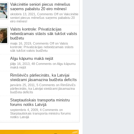
Vakcinētie seniori piecus mēnešus
saņems pabalstu 20 eiro mēnesī
oktobris 13, 2021,
Comments Off
on Vakcinētie
seniori piecus mēnešus saņems pabalstu 20
eiro mēnesī
Valsts kontrole: Privatizācijas
nebeidzamais stāsts sāk tukšot valsts
budžetu
maijs 16, 2019,
Comments Off
on Valsts
kontrole: Privatizācijas nebeidzamais stāsts
sāk tukšot valsts budžetu
Algu kāpumu makā nejūt
jūlijs 16, 2013,
48 Comments
on Algu kāpumu
makā nejūt
Rimšēvičs pārliecināts, ka Latvijai
steidzami jāsamazina budžeta deficīts
janvāris 25, 2011,
5 Comments
on Rimšēvičs
pārliecināts, ka Latvijai steidzami jāsamazina
budžeta deficīts
Starptautiskais transporta ministru
forums notiks Latvijā
septembris 4, 2009,
4 Comments
on
Starptautiskais transporta ministru forums
notiks Latvijā