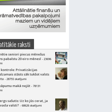
atītākie raksti
nētie seniori piecus mēnešus
s pabalstu 20 eiro mēnesī
- 23696
mi
 kontrole: Privatizācijas
dzamais stāsts sāk tukšot valsts
tu
- 28755 skatījumi
kāpumu makā nejūt
- 78131
mi
gs sašutis: Uz ko jūs cerat, ja
 vada valsti?
- 68626 skatījumi