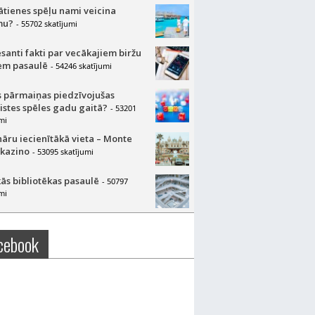
lātienes spēļu nami veicina
mu?
- 55702 skatījumi
esanti fakti par vecākajiem biržu
m pasaulē
- 54246 skatījumi
 pārmaiņas piedzīvojušas
aistes spēles gadu gaitā?
- 53201
mi
nāru iecienītākā vieta – Monte
 kazino
- 53095 skatījumi
ās bibliotēkas pasaulē
- 50797
mi
cebook