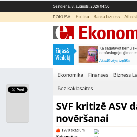
Sestdiena, 8. augusts, 2026 04:50
FOKUSĀ:
Politika
Banku bizness
Atbals
>
Labklājības ministrija rosina reformēt
Kā sagatavot bērnu sko
Ziņas&
un būtiski uzlabot vecāku pabalstu
nepārslogojot ģimene
Viedokļi
<
Aktuālā ziņa
,
Ekonomika
Aktuālā ziņa
,
Izglītība
Ekonomika
Finanses
Bizness La
Bez kaklasaites
SVF kritizē ASV d
novēršanai
1970 skatījumi
Kategorijas