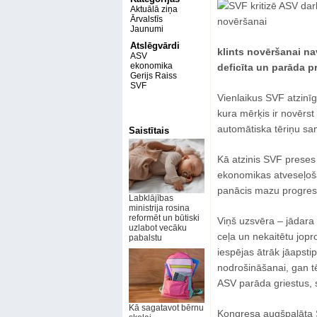
Aktuālā ziņa
Ārvalstīs
Jaunumi
Atslēgvārdi
klints novēršanai nav
ASV
ekonomika
deficīta un parāda p
Gerijs Raiss
SVF
Vienlaikus SVF atzinī
kura mērķis ir novērst
automātiska tēriņu s
Saistītais
Kā atzinis SVF preses 
ekonomikas atveseļošan
panācis mazu progresu
Labklājības
ministrija rosina
reformēt un būtiski
Viņš uzsvēra – jādara i
uzlabot vecāku
ceļa un nekaitētu jop
pabalstu
iespējas ātrāk jāapsti
nodrošināšanai, gan tē
ASV parāda griestus, 
Kā sagatavot bērnu
Kongresa augšpalāta 