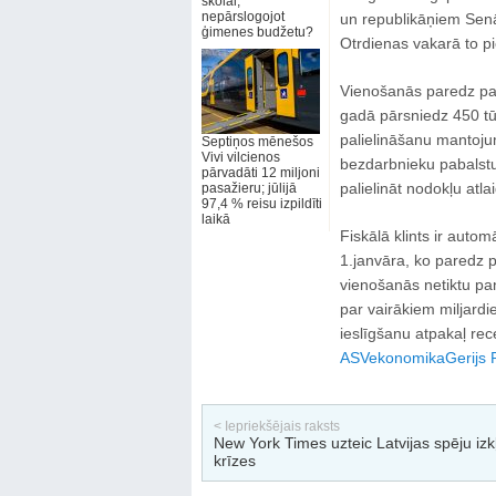
skolai,
nepārslogojot
un republikāņiem Senā
ģimenes budžetu?
Otrdienas vakarā to p
Vienošanās paredz pal
gadā pārsniedz 450 tū
palielināšanu mantoju
Septiņos mēnešos
Vivi vilcienos
bezdarbnieku pabalstu
pārvadāti 12 miljoni
palielināt nodokļu atl
pasažieru; jūlijā
97,4 % reisu izpildīti
laikā
Fiskālā klints ir aut
1.janvāra, ko paredz 
vienošanās netiktu pa
par vairākiem miljard
ieslīgšanu atpakaļ rece
ASV
ekonomika
Gerijs 
< Iepriekšējais raksts
New York Times uzteic Latvijas spēju izk
krīzes