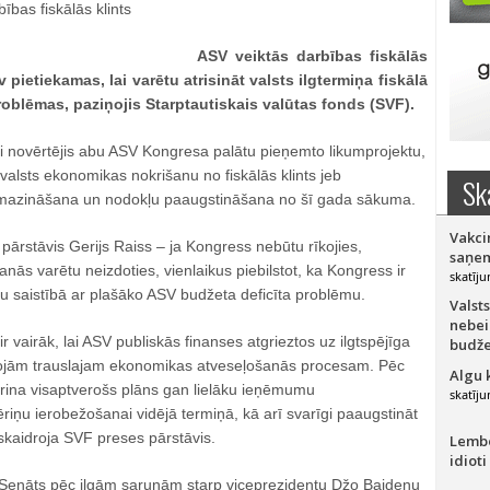
ASV veiktās darbības fiskālās
 pietiekamas, lai varētu atrisināt valsts ilgtermiņa fiskālā
roblēmas, paziņojis Starptautiskais valūtas fonds (SVF).
gi novērtējis abu ASV Kongresa palātu pieņemto likumprojektu,
 valsts ekonomikas nokrišanu no fiskālās klints jeb
Sk
amazināšana un nodokļu paaugstināšana no šī gada sākuma.
Vakci
pārstāvis Gerijs Raiss – ja Kongress nebūtu rīkojies,
saņem
ās varētu neizdoties, vienlaikus piebilstot, ka Kongress ir
skatīju
 saistībā ar plašāko ASV budžeta deficīta problēmu.
Valsts
nebei
r vairāk, lai ASV publiskās finanses atgrieztos uz ilgtspējīga
budže
rojām trauslajam ekonomikas atveseļošanās procesam. Pēc
Algu 
prina visaptverošs plāns gan lielāku ieņēmumu
skatīju
riņu ierobežošanai vidējā termiņā, kā arī svarīgi paaugstināt
skaidroja SVF preses pārstāvis.
Lember
idioti
Senāts pēc ilgām sarunām starp viceprezidentu Džo Baidenu