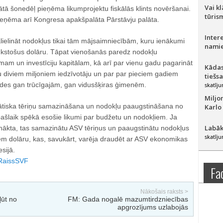
Vai k
tā šonedēļ pieņēma likumprojektu fiskālās klints novēršanai.
tūris
ieņēma arī Kongresa apakšpalāta Pārstāvju palāta.
Inter
ielināt nodokļus tikai tām mājsaimniecībām, kuru ienākumi
namie
kstošus dolāru. Tāpat vienošanās paredz nodokļu
mam un investīciju kapitālam, kā arī par vienu gadu pagarināt
Kādas
 diviem miljoniem iedzīvotāju un par par pieciem gadiem
tiešs
aides gan trūcīgajām, gan vidusšķiras ģimenēm.
skatīju
Miljo
omātiska tēriņu samazināšana un nodokļu paaugstināšana no
Karlo
pašlaik spēkā esošie likumi par budžetu un nodokļiem. Ja
Labāk
nākta, tas samazinātu ASV tēriņus un paaugstinātu nodokļus
skatīju
iem dolāru, kas, savukārt, varēja draudēt ar ASV ekonomikas
sijā.
Raiss
SVF
Fa
Nākošais raksts >
ļūt no
FM: Gada nogalē mazumtirdzniecības
apgrozījums uzlabojās