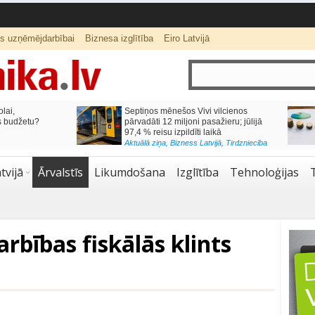
ts uzņēmējdarbībai
Biznesa izglītība
Eiro Latvijā
lai,
Septiņos mēnešos Vivi vilcienos
s budžetu?
pārvadāti 12 miljoni pasažieru; jūlijā
97,4 % reisu izpildīti laikā
Aktuālā ziņa
,
Bizness Latvijā
,
Tirdzniecība
tvijā
Ārvalstīs
Likumdošana
Izglītība
Tehnoloģijas
arbības fiskālās klints