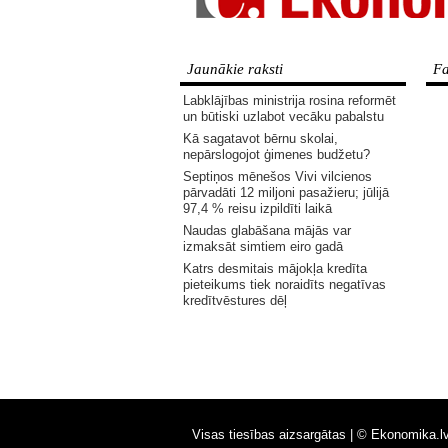
Jaunākie raksti
Fa
Labklājības ministrija rosina reformēt
un būtiski uzlabot vecāku pabalstu
Kā sagatavot bērnu skolai,
nepārslogojot ģimenes budžetu?
Septiņos mēnešos Vivi vilcienos
pārvadāti 12 miljoni pasažieru; jūlijā
97,4 % reisu izpildīti laikā
Naudas glabāšana mājās var
izmaksāt simtiem eiro gadā
Katrs desmitais mājokļa kredīta
pieteikums tiek noraidīts negatīvas
kredītvēstures dēļ
Visas tiesības aizsargātas |
© Ekonomika.l