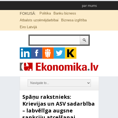
par mums
FOKUSĀ:
Politika
Banku bizness
Atbalsts uzņēmējdarbībai
Biznesa izglītība
Eiro Latvijā
Spāņu rakstnieks:
Krievijas un ASV sadarbība
– labvēlīga augsne
sankciju atcelšanai