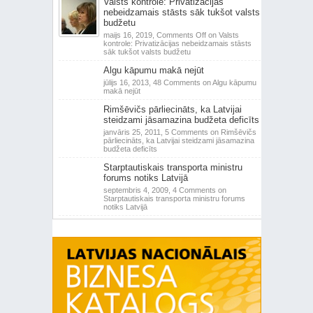
Valsts kontrole: Privatizācijas
nebeidzamais stāsts sāk tukšot valsts
budžetu
maijs 16, 2019,
Comments Off
on Valsts
kontrole: Privatizācijas nebeidzamais stāsts
sāk tukšot valsts budžetu
Algu kāpumu makā nejūt
jūlijs 16, 2013,
48 Comments
on Algu kāpumu
makā nejūt
Rimšēvičs pārliecināts, ka Latvijai
steidzami jāsamazina budžeta deficīts
janvāris 25, 2011,
5 Comments
on Rimšēvičs
pārliecināts, ka Latvijai steidzami jāsamazina
budžeta deficīts
Starptautiskais transporta ministru
forums notiks Latvijā
septembris 4, 2009,
4 Comments
on
Starptautiskais transporta ministru forums
notiks Latvijā