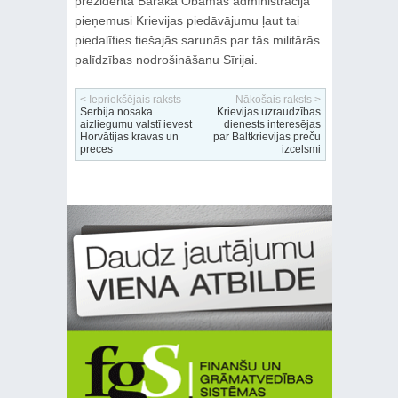
prezidenta Baraka Obamas administrācija
pieņemusi Krievijas piedāvājumu ļaut tai
piedalīties tiešajās sarunās par tās militārās
palīdzības nodrošināšanu Sīrijai.
< Iepriekšējais raksts
Nākošais raksts >
Serbija nosaka
Krievijas uzraudzības
aizliegumu valstī ievest
dienests interesējas
Horvātijas kravas un
par Baltkrievijas preču
preces
izcelsmi