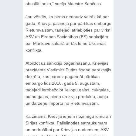
absolūti neko,” sacīja Maestre Sančess.
Jau vēstīts, ka pirms nedaudz vairāk kā par
gadu, Krievija paziņoja par pārtikas embargo
Rietumvalstīm, tādējādi atriebjoties par virkni
ASV un Eiropas Savienības (ES) sankcijām
par Maskavu sakarā ar tās lomu Ukrainas
konfliktā.
Atbildot uz sankciju pagarināšanu, Krievijas
prezidents Vladimirs Putins šogad parakstījis
dekrētu, kas paredz pagarināt pārtikas
embargo līdz 2016. gada 5. augustam,
tādējādi ierobežojot liellopu gaļas, cūkgaļas,
putnu gaļas, piena un zivju produktu, augļu
un dārzeņu importu no Rietumvalstīm.
Kā zināms, Krievija ieņem nozīmīgu lomu arī
Sīrijas konfliktā. Palielinoties satraukumam
un nedrošībai par Krievijas nodomiem, ASV