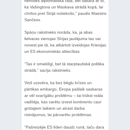
nenotiks diplomātiskā ceļā, bet sakarā ar to,
ka Vašingtona un Maskava strādā kopā, lai
cīnītos pret Sīrijā notiekošo,” paudis Maestre
Sančess.
Spāņu rakstnieks norāda, ka, ja abas
lielvaras vienojas Sīrijas jautājuma tas var
novest pie tā, ka atkārtoti izveidojas Krievijas
un ES ekonomiskās attiecības.
“Tas ir smieklīgi, bet tā starptautiskā politika
strādā,” sacīja rakstnieks.
Viņš uzsvēra, ka bez bēgļu krīzes un
pārtikas embargo, Eiropa pašlaik saskaras
ar vēl svarīgāku problēmu – tai trūkst reāla
vadītāja, kas varētu izvest kontinentu caur
grūtajiem laikiem un atrast darba
risinājumus, lai pārvarētu problēmas.
“Pašreizējie ES līderi daudz runā, taču dara