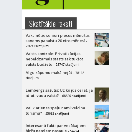
Skatītākie raksti
Vakcinētie seniori piecus mēnešus
saņems pabalstu 20 eiro mēnesī
-
23690 skatījumi
Valsts kontrole: Privatizācijas
nebeidzamais stāsts sāk tukšot
valsts budžetu
- 28747 skatījumi
Algu kāpumu makā nejūt
- 78118
skatījumi
Lembergs sašutis: Uz ko jūs cerat, ja
idioti vada valsti?
- 68620 skatījumi
Vai klātienes spēļu nami veicina
tūrismu?
- 55682 skatījumi
Interesanti fakti par vecākajiem
biržu namiem pasaulē
- 54224