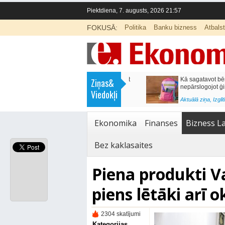
Piektdiena, 7. augusts, 2026 21:57
FOKUSĀ:
Politika
Banku bizness
Atbals
>
Labklājības ministrija rosina reformēt
Kā sagatavot bērnu sko
Ziņas&
un būtiski uzlabot vecāku pabalstu
nepārslogojot ģimene
Viedokļi
<
Aktuālā ziņa
,
Ekonomika
Aktuālā ziņa
,
Izglītība
Ekonomika
Finanses
Bizness La
Bez kaklasaites
Piena produkti 
piens lētāki arī o
2304 skatījumi
Kategorijas