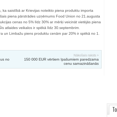
s, ka saistībā ar Krievijas noteikto piena produktu importa
ošais piena pārstrādes uzņēmums Food Union no 21.augusta
kcijas cenas no 5% līdz 30% ar mērķi veicināt vietējās piena
Šīs atlaides veikalos ir spēkā līdz 30.septembrim.
a un Limbažu piens produktu cenām par 20% ir spēkā no 1.
Nākošais raksts >
mus no
150 000 EUR vērtiem īpašumiem paredzama
cenu samazināšanās
To