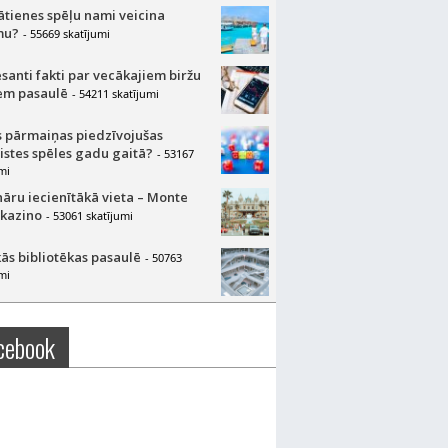
lātienes spēļu nami veicina
mu?
- 55669 skatījumi
esanti fakti par vecākajiem biržu
m pasaulē
- 54211 skatījumi
 pārmaiņas piedzīvojušas
aistes spēles gadu gaitā?
- 53167
mi
nāru iecienītākā vieta – Monte
 kazino
- 53061 skatījumi
ās bibliotēkas pasaulē
- 50763
mi
cebook