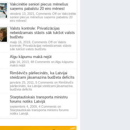
Vakcinētie seniori piecus mēnešus
saņems pabalstu 20 eiro mēnesī
oktobris 13, 2021,
Comments Off
on Vakcinētie
seniori piecus mēnešus saņems pabalstu 20
eiro mēnesī
Valsts kontrole: Privatizācijas
nebeidzamais stāsts sāk tukšot valsts
budžetu
maijs 16, 2019,
Comments Off
on Valsts
kontrole: Privatizācijas nebeidzamais stāsts
sāk tukšot valsts budžetu
Algu kāpumu makā nejūt
jūlijs 16, 2013,
48 Comments
on Algu kāpumu
makā nejūt
Rimšēvičs pārliecināts, ka Latvijai
steidzami jāsamazina budžeta deficīts
janvāris 25, 2011,
5 Comments
on Rimšēvičs
pārliecināts, ka Latvijai steidzami jāsamazina
budžeta deficīts
Starptautiskais transporta ministru
forums notiks Latvijā
septembris 4, 2009,
4 Comments
on
Starptautiskais transporta ministru forums
notiks Latvijā