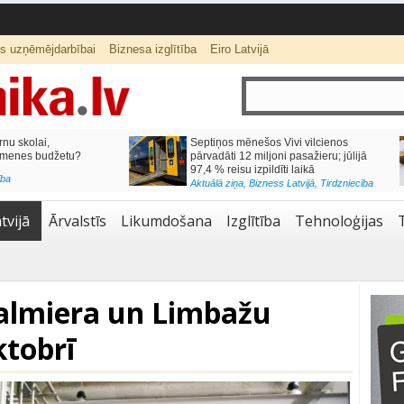
ts uzņēmējdarbībai
Biznesa izglītība
Eiro Latvijā
lai,
Septiņos mēnešos Vivi vilcienos
s budžetu?
pārvadāti 12 miljoni pasažieru; jūlijā
97,4 % reisu izpildīti laikā
Aktuālā ziņa
,
Bizness Latvijā
,
Tirdzniecība
tvijā
Ārvalstīs
Likumdošana
Izglītība
Tehnoloģijas
Valmiera un Limbažu
ktobrī