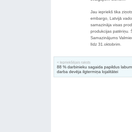
Jau iepriekš tika ziņot
embargo, Latvijā vad
samazināja visas produ
produkcijas patēriņu. 
Samazinājums Valmier
līdz 31.oktobrim.
< Iepriekšējais raksts
88 % darbinieku sagaida papildus labu
darba devēja ilgtermiņa lojalitātei