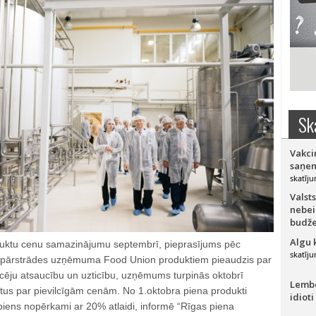
Sk
Vakci
saņem
skatīju
Valsts
nebei
budže
Algu 
duktu cenu samazinājumu septembrī, pieprasījums pēc
skatīju
a pārstrādes uzņēmuma Food Union produktiem pieaudzis par
rcēju atsaucību un uzticību, uzņēmums turpinās oktobrī
Lember
tus par pievilcīgām cenām. No 1.oktobra piena produkti
idioti
iens nopērkami ar 20% atlaidi, informē “Rīgas piena