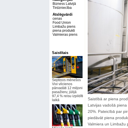
Bizness Latvijā
Tirdzniecība
Atslēgvārdi
cenas
Food Union
Limbažu piens
piena produkti
Valmieras piens
Saistītais
Septiņos mēnešos
Vivi vilcienos
pārvadāti 12 miljoni
pasažieru; jūlijā
97,4 % reisu izpildīti
Saistībā ar piena pro
laikā
Latvijas vadošā pien
20%. Pateicībā par pi
piedāvāt piena produk
Valmiera un Limbažu p