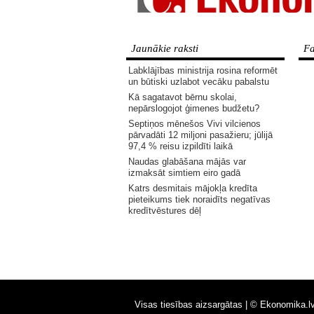
Jaunākie raksti
Fa
Labklājības ministrija rosina reformēt
un būtiski uzlabot vecāku pabalstu
Kā sagatavot bērnu skolai,
nepārslogojot ģimenes budžetu?
Septiņos mēnešos Vivi vilcienos
pārvadāti 12 miljoni pasažieru; jūlijā
97,4 % reisu izpildīti laikā
Naudas glabāšana mājās var
izmaksāt simtiem eiro gadā
Katrs desmitais mājokļa kredīta
pieteikums tiek noraidīts negatīvas
kredītvēstures dēļ
Visas tiesības aizsargātas |
© Ekonomika.l