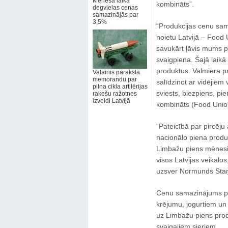
Mēneša laikā
kombināts”.
degvielas cenas
samazinājās par
3,5%
“Produkcijas cenu sam
noietu Latvijā – Food 
savukārt ļāvis mums p
svaigpiena. Šajā laikā 
produktus. Valmiera p
Valainis paraksta
memorandu par
salīdzinot ar vidējiem 
pilna cikla artilērijas
sviests, biezpiens, pi
raķešu ražotnes
izveidi Latvijā
kombināts (Food Unio
“Pateicībā par pircēj
nacionālo piena produ
Limbažu piens mēnesi n
visos Latvijas veikalos
uzsver Normunds Staņ
Cenu samazinājums par
krējumu, jogurtiem un
uz Limbažu piens prod
svaigajiem sieriem.