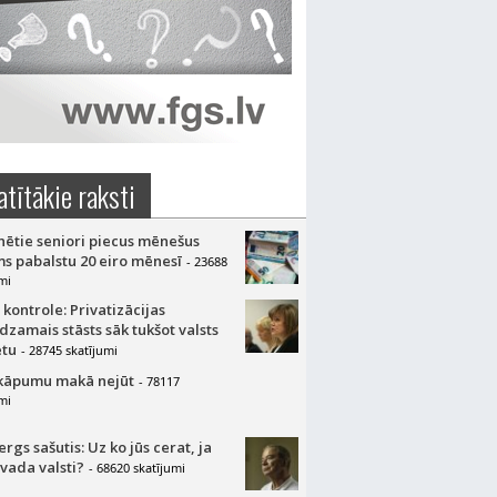
atītākie raksti
nētie seniori piecus mēnešus
s pabalstu 20 eiro mēnesī
- 23688
mi
 kontrole: Privatizācijas
dzamais stāsts sāk tukšot valsts
tu
- 28745 skatījumi
kāpumu makā nejūt
- 78117
mi
gs sašutis: Uz ko jūs cerat, ja
 vada valsti?
- 68620 skatījumi