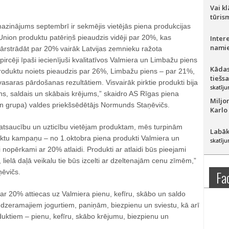
Vai k
tūris
azinājums septembrī ir sekmējis vietējās piena produkcijas
Union produktu patēriņš pieaudzis vidēji par 20%, kas
Inter
namie
ārstrādāt par 20% vairāk Latvijas zemnieku ražota
pircēji īpaši iecienījuši kvalitatīvos Valmiera un Limbažu piens
Kādas
roduktu noiets pieaudzis par 26%, Limbažu piens – par 21%,
tiešs
vasaras pārdošanas rezultātiem. Visvairāk pirktie produkti bija
skatīju
ens, saldais un skābais krējums,” skaidro AS Rīgas piena
Miljo
n grupa) valdes priekšsēdētājs Normunds Staņēvičs.
Karlo
u atsaucību un uzticību vietējam produktam, mēs turpinām
Labāk
ktu kampaņu – no 1.oktobra piena produkti Valmiera un
skatīju
opērkami ar 20% atlaidi. Produkti ar atlaidi būs pieejami
, lielā daļā veikalu tie būs izcelti ar dzeltenajām cenu zīmēm,”
ēvičs.
Fa
 20% attiecas uz Valmiera pienu, kefīru, skābo un saldo
 dzeramajiem jogurtiem, paniņām, biezpienu un sviestu, kā arī
uktiem – pienu, kefīru, skābo krējumu, biezpienu un