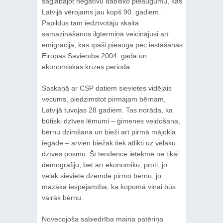
saglabājot negatīvu dabisko pieaugumu, kas
Latvijā vērojams jau kopš 90. gadiem.
Papildus tam iedzīvotāju skaita
samazināšanos ilgtermiņā veicinājusi arī
emigrācija, kas īpaši pieauga pēc iestāšanās
Eiropas Savienībā 2004. gadā un
ekonomiskās krīzes periodā.
Saskaņā ar CSP datiem sievietes vidējais
vecums, piedzimstot pirmajam bērnam,
Latvijā tuvojas 28 gadiem. Tas norāda, ka
būtiski dzīves lēmumi – ģimenes veidošana,
bērnu dzimšana un bieži arī pirmā mājokļa
iegāde – arvien biežāk tiek atlikti uz vēlāku
dzīves posmu. Šī tendence ietekmē ne tikai
demogrāfiju, bet arī ekonomiku, proti, jo
vēlāk sieviete dzemdē pirmo bērnu, jo
mazāka iespējamība, ka kopumā viņai būs
vairāk bērnu.
Novecojoša sabiedrība maina patēriņa