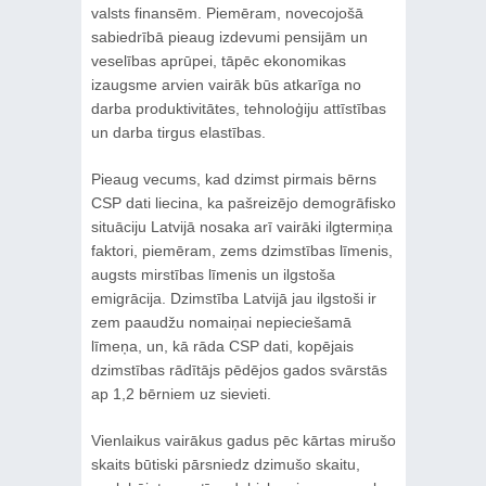
valsts finansēm. Piemēram, novecojošā
sabiedrībā pieaug izdevumi pensijām un
veselības aprūpei, tāpēc ekonomikas
izaugsme arvien vairāk būs atkarīga no
darba produktivitātes, tehnoloģiju attīstības
un darba tirgus elastības.
Pieaug vecums, kad dzimst pirmais bērns
CSP dati liecina, ka pašreizējo demogrāfisko
situāciju Latvijā nosaka arī vairāki ilgtermiņa
faktori, piemēram, zems dzimstības līmenis,
augsts mirstības līmenis un ilgstoša
emigrācija. Dzimstība Latvijā jau ilgstoši ir
zem paaudžu nomaiņai nepieciešamā
līmeņa, un, kā rāda CSP dati, kopējais
dzimstības rādītājs pēdējos gados svārstās
ap 1,2 bērniem uz sievieti.
Vienlaikus vairākus gadus pēc kārtas mirušo
skaits būtiski pārsniedz dzimušo skaitu,