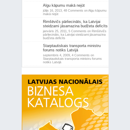
Algu kāpumu makā nejūt
jūlijs 16, 2013,
48 Comments
on Algu kāpumu
makā nejūt
Rimšēvičs pārliecināts, ka Latvijai
steidzami jāsamazina budžeta deficīts
janvāris 25, 2011,
5 Comments
on Rimšēvičs
pārliecināts, ka Latvijai steidzami jāsamazina
budžeta deficīts
Starptautiskais transporta ministru
forums notiks Latvijā
septembris 4, 2009,
4 Comments
on
Starptautiskais transporta ministru forums
notiks Latvijā