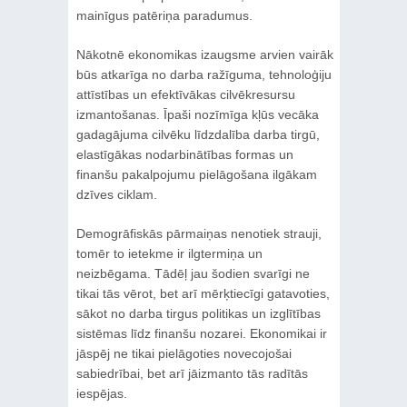
mainīgus patēriņa paradumus.
Nākotnē ekonomikas izaugsme arvien vairāk
būs atkarīga no darba ražīguma, tehnoloģiju
attīstības un efektīvākas cilvēkresursu
izmantošanas. Īpaši nozīmīga kļūs vecāka
gadagājuma cilvēku līdzdalība darba tirgū,
elastīgākas nodarbinātības formas un
finanšu pakalpojumu pielāgošana ilgākam
dzīves ciklam.
Demogrāfiskās pārmaiņas nenotiek strauji,
tomēr to ietekme ir ilgtermiņa un
neizbēgama. Tādēļ jau šodien svarīgi ne
tikai tās vērot, bet arī mērķtiecīgi gatavoties,
sākot no darba tirgus politikas un izglītības
sistēmas līdz finanšu nozarei. Ekonomikai ir
jāspēj ne tikai pielāgoties novecojošai
sabiedrībai, bet arī jāizmanto tās radītās
iespējas.