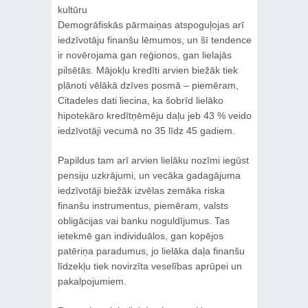
kultūru
Demogrāfiskās pārmaiņas atspoguļojas arī
iedzīvotāju finanšu lēmumos, un šī tendence
ir novērojama gan reģionos, gan lielajās
pilsētās. Mājokļu kredīti arvien biežāk tiek
plānoti vēlākā dzīves posmā – piemēram,
Citadeles dati liecina, ka šobrīd lielāko
hipotekāro kredītņēmēju daļu jeb 43 % veido
iedzīvotāji vecumā no 35 līdz 45 gadiem.
Papildus tam arī arvien lielāku nozīmi iegūst
pensiju uzkrājumi, un vecāka gadagājuma
iedzīvotāji biežāk izvēlas zemāka riska
finanšu instrumentus, piemēram, valsts
obligācijas vai banku noguldījumus. Tas
ietekmē gan individuālos, gan kopējos
patēriņa paradumus, jo lielāka daļa finanšu
līdzekļu tiek novirzīta veselības aprūpei un
pakalpojumiem.