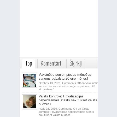
Top
Komentāri
Šķirkļi
Vakcinētie seniori piecus mēnešus
saņems pabalstu 20 eiro mēnesī
oktobris 13, 2021,
Comments Off
on Vakcinētie
seniori piecus mēnešus saņems pabalstu 20
eiro mēnesī
Valsts kontrole: Privatizācijas
nebeidzamais stāsts sāk tukšot valsts
budžetu
maijs 16, 2019,
Comments Off
on Valsts
kontrole: Privatizācijas nebeidzamais stāsts
sāk tukšot valsts budžetu