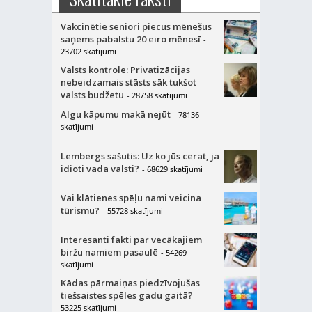
Vakcinētie seniori piecus mēnešus
saņems pabalstu 20 eiro mēnesī
-
23702 skatījumi
Valsts kontrole: Privatizācijas
nebeidzamais stāsts sāk tukšot
valsts budžetu
- 28758 skatījumi
Algu kāpumu makā nejūt
- 78136
skatījumi
Lembergs sašutis: Uz ko jūs cerat, ja
idioti vada valsti?
- 68629 skatījumi
Vai klātienes spēļu nami veicina
tūrismu?
- 55728 skatījumi
Interesanti fakti par vecākajiem
biržu namiem pasaulē
- 54269
skatījumi
Kādas pārmaiņas piedzīvojušas
tiešsaistes spēles gadu gaitā?
-
53225 skatījumi