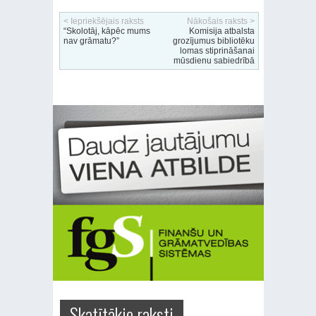
< Iepriekšējais raksts
Nākošais raksts >
“Skolotāj, kāpēc mums
Komisija atbalsta
nav grāmatu?”
grozījumus bibliotēku
lomas stiprināšanai
mūsdienu sabiedrībā
Skatītākie raksti