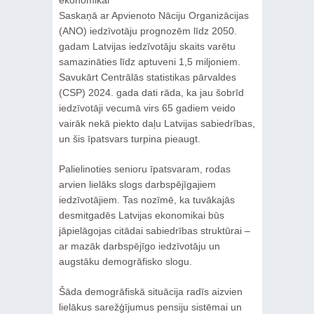
Saskaņā ar Apvienoto Nāciju Organizācijas
(ANO) iedzīvotāju prognozēm līdz 2050.
gadam Latvijas iedzīvotāju skaits varētu
samazināties līdz aptuveni 1,5 miljoniem.
Savukārt Centrālās statistikas pārvaldes
(CSP) 2024. gada dati rāda, ka jau šobrīd
iedzīvotāji vecumā virs 65 gadiem veido
vairāk nekā piekto daļu Latvijas sabiedrības,
un šis īpatsvars turpina pieaugt.
Palielinoties senioru īpatsvaram, rodas
arvien lielāks slogs darbspējīgajiem
iedzīvotājiem. Tas nozīmē, ka tuvākajās
desmitgadēs Latvijas ekonomikai būs
jāpielāgojas citādai sabiedrības struktūrai –
ar mazāk darbspējīgo iedzīvotāju un
augstāku demogrāfisko slogu.
Šāda demogrāfiskā situācija radīs aizvien
lielākus sarežģījumus pensiju sistēmai un