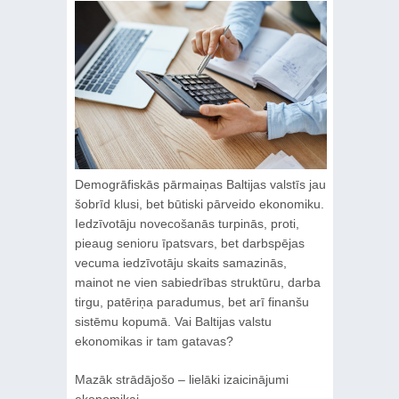
Demogrāfiskās pārmaiņas Baltijas valstīs jau
šobrīd klusi, bet būtiski pārveido ekonomiku.
Iedzīvotāju novecošanās turpinās, proti,
pieaug senioru īpatsvars, bet darbspējas
vecuma iedzīvotāju skaits samazinās,
mainot ne vien sabiedrības struktūru, darba
tirgu, patēriņa paradumus, bet arī finanšu
sistēmu kopumā. Vai Baltijas valstu
ekonomikas ir tam gatavas?
Mazāk strādājošo – lielāki izaicinājumi
ekonomikai