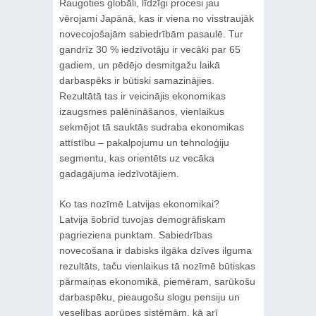
Raugoties globāli, līdzīgi procesi jau
vērojami Japānā, kas ir viena no visstraujāk
novecojošajām sabiedrībām pasaulē. Tur
gandrīz 30 % iedzīvotāju ir vecāki par 65
gadiem, un pēdējo desmitgažu laikā
darbaspēks ir būtiski samazinājies.
Rezultātā tas ir veicinājis ekonomikas
izaugsmes palēnināšanos, vienlaikus
sekmējot tā sauktās sudraba ekonomikas
attīstību – pakalpojumu un tehnoloģiju
segmentu, kas orientēts uz vecāka
gadagājuma iedzīvotājiem.
Ko tas nozīmē Latvijas ekonomikai?
Latvija šobrīd tuvojas demogrāfiskam
pagrieziena punktam. Sabiedrības
novecošana ir dabisks ilgāka dzīves ilguma
rezultāts, taču vienlaikus tā nozīmē būtiskas
pārmaiņas ekonomikā, piemēram, sarūkošu
darbaspēku, pieaugošu slogu pensiju un
veselības aprūpes sistēmām, kā arī