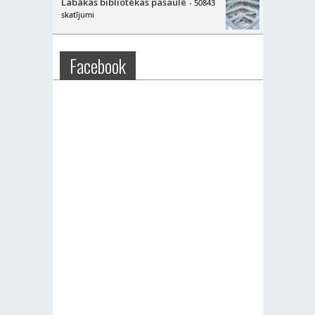
Labākās bibliotēkas pasaulē
- 50843
skatījumi
Facebook