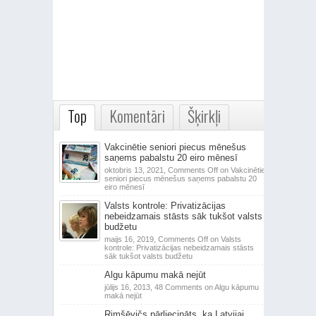
Top
Komentāri
Šķirkļi
Vakcinētie seniori piecus mēnešus
saņems pabalstu 20 eiro mēnesī
oktobris 13, 2021,
Comments Off
on Vakcinētie
seniori piecus mēnešus saņems pabalstu 20
eiro mēnesī
Valsts kontrole: Privatizācijas
nebeidzamais stāsts sāk tukšot valsts
budžetu
maijs 16, 2019,
Comments Off
on Valsts
kontrole: Privatizācijas nebeidzamais stāsts
sāk tukšot valsts budžetu
Algu kāpumu makā nejūt
jūlijs 16, 2013,
48 Comments
on Algu kāpumu
makā nejūt
Rimšēvičs pārliecināts, ka Latvijai