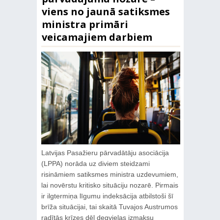
viens no jaunā satiksmes
ministra primāri
veicamajiem darbiem
Latvijas Pasažieru pārvadātāju asociācija
(LPPA) norāda uz diviem steidzami
risināmiem satiksmes ministra uzdevumiem,
lai novērstu kritisko situāciju nozarē. Pirmais
ir ilgtermiņa līgumu indeksācija atbilstoši šī
brīža situācijai, tai skaitā Tuvajos Austrumos
radītās krīzes dēļ degvielas izmaksu