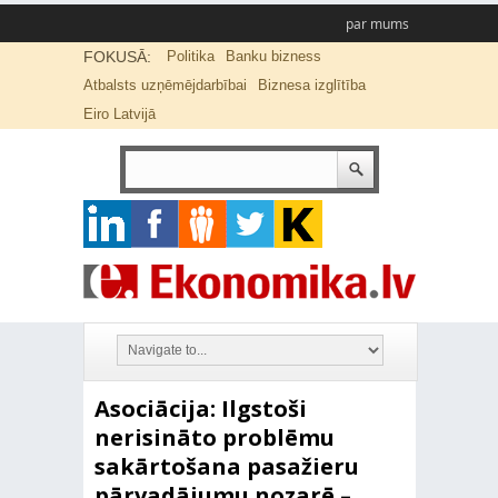
par mums
FOKUSĀ:
Politika
Banku bizness
Atbalsts uzņēmējdarbībai
Biznesa izglītība
Eiro Latvijā
Asociācija: Ilgstoši
nerisināto problēmu
sakārtošana pasažieru
pārvadājumu nozarē –