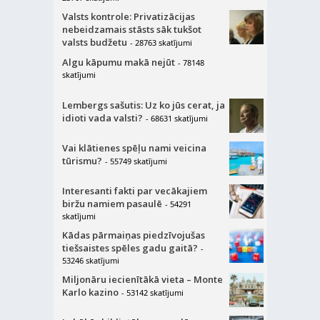
Valsts kontrole: Privatizācijas
nebeidzamais stāsts sāk tukšot
valsts budžetu
- 28763 skatījumi
Algu kāpumu makā nejūt
- 78148
skatījumi
Lembergs sašutis: Uz ko jūs cerat, ja
idioti vada valsti?
- 68631 skatījumi
Vai klātienes spēļu nami veicina
tūrismu?
- 55749 skatījumi
Interesanti fakti par vecākajiem
biržu namiem pasaulē
- 54291
skatījumi
Kādas pārmaiņas piedzīvojušas
tiešsaistes spēles gadu gaitā?
-
53246 skatījumi
Miljonāru iecienītākā vieta – Monte
Karlo kazino
- 53142 skatījumi