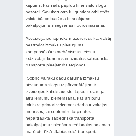
kāpums, kas rada papildu finansiālo slogu
nozarei. Savukārt otrs ir līgumiem atbilstošs
valsts bāzes budžeta finansējums
pakalpojuma sniegšanas nodrošināšanai.
Asociācija jau iepriekš ir uzsvērusi, ka, valstij
neatrodot izmaksu pieauguma
kompensējošus mehānismus, ciestu
iedzīvotāji, kuriem samazinātos sabiedriskā
transporta pieejamība reģionos.
“Šobrīd vairāku gadu garumā izmaksu
pieauguma slogs uz pārvadātājiem ir
izveidojies kritiski augsts, tāpēc ir svarīga
ātru lēmumu pieņemšana, kas arī būtu
ministra primāri veicamais darbs tuvākajos
mēnešos, lai septembrī turpinātos
nepārtraukta sabiedriskā transporta
pakalpojumu sniegšana reģionālās nozīmes
maršrutu tīklā. Sabiedriskā transporta