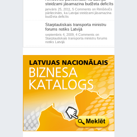
steidzami jāsamazina budžeta deficīts
janvāris 25, 2011,
5 Comments
on Rimšēvičs
pārliecināts, ka Latvijai steidzami jāsamazina
budžeta deficīts
Starptautiskais transporta ministru
forums notiks Latvijā
septembris 4, 2009,
4 Comments
on
Starptautiskais transporta ministru forums
notiks Latvijā