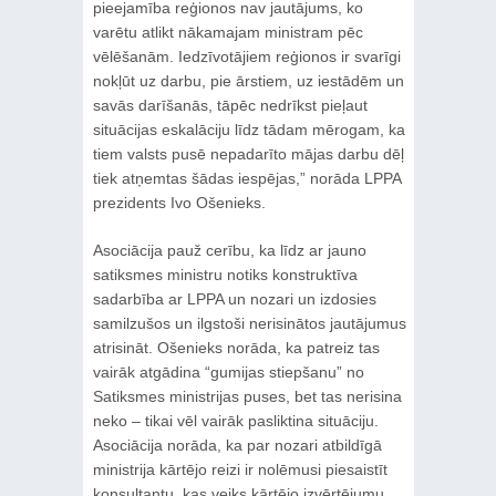
pieejamība reģionos nav jautājums, ko
varētu atlikt nākamajam ministram pēc
vēlēšanām. Iedzīvotājiem reģionos ir svarīgi
nokļūt uz darbu, pie ārstiem, uz iestādēm un
savās darīšanās, tāpēc nedrīkst pieļaut
situācijas eskalāciju līdz tādam mērogam, ka
tiem valsts pusē nepadarīto mājas darbu dēļ
tiek atņemtas šādas iespējas,” norāda LPPA
prezidents Ivo Ošenieks.
Asociācija pauž cerību, ka līdz ar jauno
satiksmes ministru notiks konstruktīva
sadarbība ar LPPA un nozari un izdosies
samilzušos un ilgstoši nerisinātos jautājumus
atrisināt. Ošenieks norāda, ka patreiz tas
vairāk atgādina “gumijas stiepšanu” no
Satiksmes ministrijas puses, bet tas nerisina
neko – tikai vēl vairāk pasliktina situāciju.
Asociācija norāda, ka par nozari atbildīgā
ministrija kārtējo reizi ir nolēmusi piesaistīt
konsultantu, kas veiks kārtējo izvērtējumu,