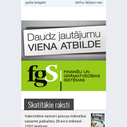
gada beigām
bērnu šķīvjos nav
Skatītākie raksti
Vakcinētie seniori piecus mēnešus
saņems pabalstu 20 eiro mēnesī
-
23707 skatījumi