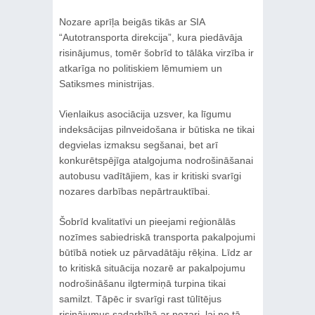
Nozare aprīļa beigās tikās ar SIA
“Autotransporta direkcija”, kura piedāvāja
risinājumus, tomēr šobrīd to tālāka virzība ir
atkarīga no politiskiem lēmumiem un
Satiksmes ministrijas.
Vienlaikus asociācija uzsver, ka līgumu
indeksācijas pilnveidošana ir būtiska ne tikai
degvielas izmaksu segšanai, bet arī
konkurētspējīga atalgojuma nodrošināšanai
autobusu vadītājiem, kas ir kritiski svarīgi
nozares darbības nepārtrauktībai.
Šobrīd kvalitatīvi un pieejami reģionālās
nozīmes sabiedriskā transporta pakalpojumi
būtībā notiek uz pārvadātāju rēķina. Līdz ar
to kritiskā situācija nozarē ar pakalpojumu
nodrošināšanu ilgtermiņā turpina tikai
samilzt. Tāpēc ir svarīgi rast tūlītējus
risinājumus sadarbībā ar nozari, lai no tā