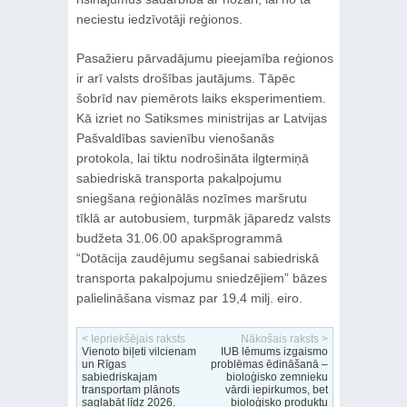
neciestu iedzīvotāji reģionos.
Pasažieru pārvadājumu pieejamība reģionos
ir arī valsts drošības jautājums. Tāpēc
šobrīd nav piemērots laiks eksperimentiem.
Kā izriet no Satiksmes ministrijas ar Latvijas
Pašvaldības savienību vienošanās
protokola, lai tiktu nodrošināta ilgtermiņā
sabiedriskā transporta pakalpojumu
sniegšana reģionālās nozīmes maršrutu
tīklā ar autobusiem, turpmāk jāparedz valsts
budžeta 31.06.00 apakšprogrammā
“Dotācija zaudējumu segšanai sabiedriskā
transporta pakalpojumu sniedzējiem” bāzes
palielināšana vismaz par 19,4 milj. eiro.
< Iepriekšējais raksts
Nākošais raksts >
Vienoto biļeti vilcienam
IUB lēmums izgaismo
un Rīgas
problēmas ēdināšanā –
sabiedriskajam
bioloģisko zemnieku
transportam plānots
vārdi iepirkumos, bet
saglabāt līdz 2026.
bioloģisko produktu