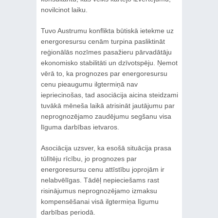
novilcinot laiku.
Tuvo Austrumu konflikta būtiskā ietekme uz
energoresursu cenām turpina pasliktināt
reģionālās nozīmes pasažieru pārvadātāju
ekonomisko stabilitāti un dzīvotspēju. Ņemot
vērā to, ka prognozes par energoresursu
cenu pieaugumu ilgtermiņā nav
iepriecinošas, tad asociācija aicina steidzami
tuvākā mēneša laikā atrisināt jautājumu par
neprognozējamo zaudējumu segšanu visa
līguma darbības ietvaros.
Asociācija uzsver, ka esošā situācija prasa
tūlītēju rīcību, jo prognozes par
energoresursu cenu attīstību joprojām ir
nelabvēlīgas. Tādēļ nepieciešams rast
risinājumus neprognozējamo izmaksu
kompensēšanai visā ilgtermiņa līgumu
darbības periodā.