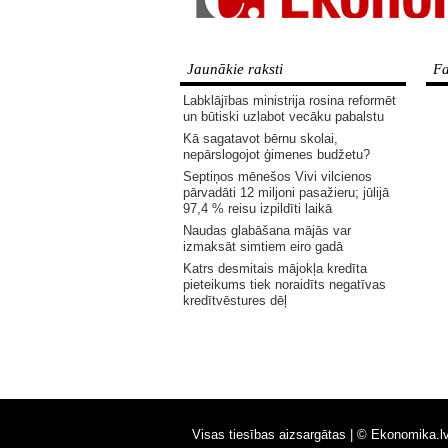
Jaunākie raksti
Fa
Labklājības ministrija rosina reformēt
un būtiski uzlabot vecāku pabalstu
Kā sagatavot bērnu skolai,
nepārslogojot ģimenes budžetu?
Septiņos mēnešos Vivi vilcienos
pārvadāti 12 miljoni pasažieru; jūlijā
97,4 % reisu izpildīti laikā
Naudas glabāšana mājās var
izmaksāt simtiem eiro gadā
Katrs desmitais mājokļa kredīta
pieteikums tiek noraidīts negatīvas
kredītvēstures dēļ
Visas tiesības aizsargātas |
© Ekonomika.l