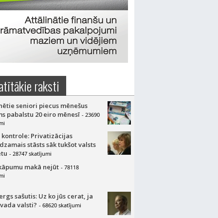
atītākie raksti
nētie seniori piecus mēnešus
s pabalstu 20 eiro mēnesī
- 23690
mi
 kontrole: Privatizācijas
dzamais stāsts sāk tukšot valsts
tu
- 28747 skatījumi
kāpumu makā nejūt
- 78118
mi
gs sašutis: Uz ko jūs cerat, ja
 vada valsti?
- 68620 skatījumi