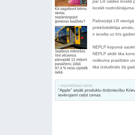
par LR valdes locekli 
locekli nodrošinājuma 
Kā sagatavot bērnu
skolai,
nepārslogojot
Pašreizējā LR vienīgā 
ģimenes budžetu?
priekšsēdētāja amatu, 
ir iecelta uz trīs gadie
NEPLP kopumā saņēma
Septiņos mēnešos
NEPLP sēdē tika konst
Vivi vilcienos
pārvadāti 12 miljoni
nolikuma prasībām un 
pasažieru; jūlijā
tika izsludināts šā ga
97,4 % reisu izpildīti
laikā
< Iepriekšējais raksts
“Apple” atsāk produktu tirdzniecību Kriev
ievērojami ceļot cenas