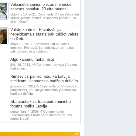
Vakcinētie seniori piecus mēnešus
saņems pabalstu 20 eiro mēnesī
oktobris 13, 2021,
Comments Off
on Vakcinētie
seniori piecus mēnešus saņems pabalstu 20
eiro mēnesī
Valsts kontrole: Privatizācijas
nebeidzamais stāsts sāk tukšot valsts
budžetu
maijs 16, 2019,
Comments Off
on Valsts
kontrole: Privatizācijas nebeidzamais stāsts
sāk tukšot valsts budžetu
Algu kāpumu makā nejūt
jūlijs 16, 2013,
48 Comments
on Algu kāpumu
makā nejūt
Rimšēvičs pārliecināts, ka Latvijai
steidzami jāsamazina budžeta deficīts
janvāris 25, 2011,
5 Comments
on Rimšēvičs
pārliecināts, ka Latvijai steidzami jāsamazina
budžeta deficīts
Starptautiskais transporta ministru
forums notiks Latvijā
septembris 4, 2009,
4 Comments
on
Starptautiskais transporta ministru forums
notiks Latvijā