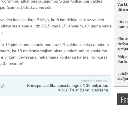
programmu attīstības jautājumos Sigita Kirilka, par valdes
Vai k
jautājumos Uldis Lavrinovičs.
tūris
valdes locekļa Jāņa Sikšņa, kurš kandidēja tikai uz valdes
Inter
pilnvaras ir spēkā līdz 2015.gada 15.janvārim, un jaunā valde
namie
m.
Kādas
tiešs
 19 pieteikumus konkursam uz LR valdes locekļu amatiem.
skatīju
atēts, ka 18 no iesniegtajiem pieteikumiem atbilst konkursa
Miljo
ir virzāmi vērtēšanai nākamajās konkursa kārtās. Konkurss
Karlo
da 3.novembrī.
Labāk
skatīju
Nākošais raksts >
ijā,
Krievijas valdība spiesta ieguldīt 30 miljardus
rubļu “Trust Bank” glābšanā
Fa