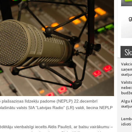
Sk
Vakci
saņem
skatīju
Valsts
nebei
budže
Algu 
ko plašsaziņas līdzekļu padome (NEPLP) 22.decembrī
skatīju
plašinātu valsts SIA “Latvijas Radio” (LR) valdi, liecina NEPLP
Lember
idioti
dētāju vienbalsīgi iecelts Aldis Pauliņš, ar balsu vairākumu –