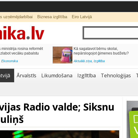
ts uzņēmējdarbībai
Biznesa izglītība
Eiro Latvijā
lai,
Septiņos mēnešos Vivi vilcienos
s budžetu?
pārvadāti 12 miljoni pasažieru; jūlijā
97,4 % reisu izpildīti laikā
Aktuālā ziņa
,
Bizness Latvijā
,
Tirdzniecība
tvijā
Ārvalstīs
Likumdošana
Izglītība
Tehnoloģijas
vijas Radio valde; Siksnu
uliņš