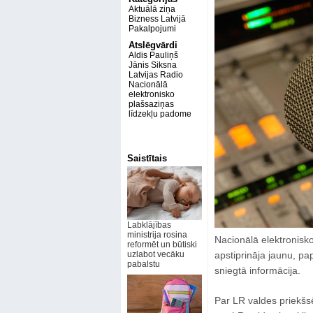
Aktuālā ziņa
Bizness Latvijā
Pakalpojumi
Atslēgvārdi
Aldis Pauliņš
Jānis Siksna
Latvijas Radio
Nacionālā
elektronisko
plašsaziņas
līdzekļu padome
Saistītais
Labklājības
ministrija rosina
Nacionālā elektronis
reformēt un būtiski
uzlabot vecāku
apstiprināja jaunu, pa
pabalstu
sniegtā informācija.
Par LR valdes priekšsē