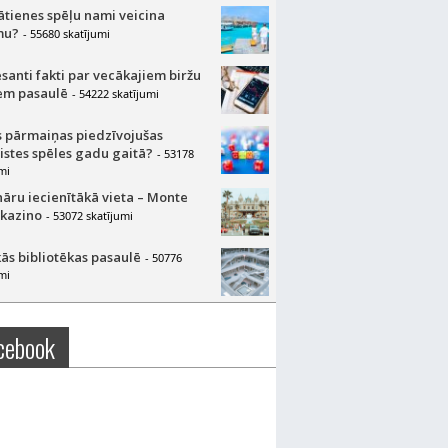
lātienes spēļu nami veicina
mu?
- 55680 skatījumi
esanti fakti par vecākajiem biržu
m pasaulē
- 54222 skatījumi
 pārmaiņas piedzīvojušas
aistes spēles gadu gaitā?
- 53178
mi
nāru iecienītākā vieta – Monte
 kazino
- 53072 skatījumi
ās bibliotēkas pasaulē
- 50776
mi
cebook