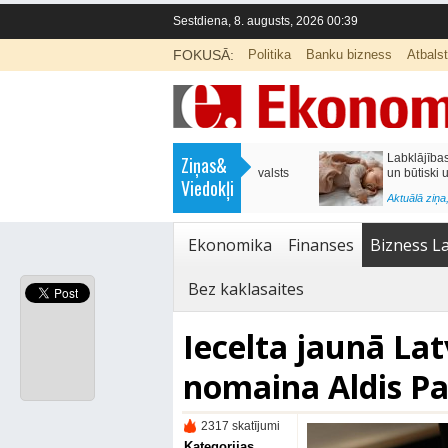
Sestdiena, 8. augusts, 2026 00:39
FOKUSĀ:
Politika
Banku bizness
Atbals
>
Labklājības ministrija rosina reformēt
Kā sagatavot bērnu sko
Ziņas&
un būtiski uzlabot vecāku pabalstu
nepārslogojot ģimene
Viedokļi
<
Aktuālā ziņa
,
Ekonomika
Aktuālā ziņa
,
Izglītība
Ekonomika
Finanses
Bizness La
Bez kaklasaites
Iecelta jaunā Lat
nomaina Aldis Pa
2317 skatījumi
Kategorijas