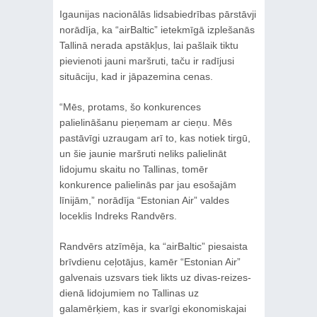
Igaunijas nacionālās lidsabiedrības pārstāvji
norādīja, ka “airBaltic” ietekmīgā izplešanās
Tallinā nerada apstākļus, lai pašlaik tiktu
pievienoti jauni maršruti, taču ir radījusi
situāciju, kad ir jāpazemina cenas.
“Mēs, protams, šo konkurences
palielināšanu pieņemam ar cieņu. Mēs
pastāvīgi uzraugam arī to, kas notiek tirgū,
un šie jaunie maršruti neliks palielināt
lidojumu skaitu no Tallinas, tomēr
konkurence palielinās par jau esošajām
līnijām,” norādīja “Estonian Air” valdes
loceklis Indreks Randvērs.
Randvērs atzīmēja, ka “airBaltic” piesaista
brīvdienu ceļotājus, kamēr “Estonian Air”
galvenais uzsvars tiek likts uz divas-reizes-
dienā lidojumiem no Tallinas uz
galamērķiem, kas ir svarīgi ekonomiskajai