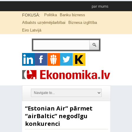
par mums
FOKUSĀ:
Politika
Banku bizness
Atbalsts uzņēmējdarbībai
Biznesa izglītība
Eiro Latvijā
“Estonian Air” pārmet
“airBaltic” negodīgu
konkurenci