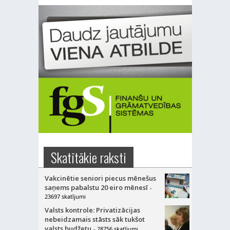
Skatītākie raksti
Vakcinētie seniori piecus mēnešus
saņems pabalstu 20 eiro mēnesī
-
23697 skatījumi
Valsts kontrole: Privatizācijas
nebeidzamais stāsts sāk tukšot
valsts budžetu
- 28756 skatījumi