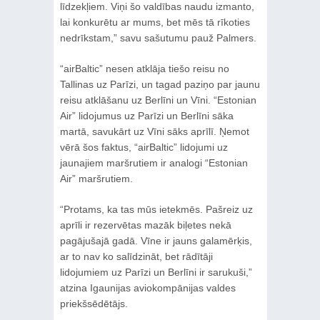
līdzekļiem. Viņi šo valdības naudu izmanto,
lai konkurētu ar mums, bet mēs tā rīkoties
nedrīkstam,” savu sašutumu pauž Palmers.
“airBaltic” nesen atklāja tiešo reisu no
Tallinas uz Parīzi, un tagad paziņo par jaunu
reisu atklāšanu uz Berlīni un Vīni. “Estonian
Air” lidojumus uz Parīzi un Berlīni sāka
martā, savukārt uz Vīni sāks aprīlī. Ņemot
vērā šos faktus, “airBaltic” lidojumi uz
jaunajiem maršrutiem ir analogi “Estonian
Air” maršrutiem.
“Protams, ka tas mūs ietekmēs. Pašreiz uz
aprīli ir rezervētas mazāk biļetes nekā
pagājušajā gadā. Vīne ir jauns galamērķis,
ar to nav ko salīdzināt, bet rādītāji
lidojumiem uz Parīzi un Berlīni ir sarukuši,”
atzina Igaunijas aviokompānijas valdes
priekšsēdētājs.