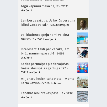
Algu kāpumu makā nejūt
- 78135
skatījumi
Lembergs sašutis: Uz ko jūs cerat, ja
idioti vada valsti?
- 68628 skatījumi
Vai klātienes spēļu nami veicina
tūrismu?
- 55715 skatījumi
Interesanti fakti par vecākajiem
biržu namiem pasaulē
- 54256
skatījumi
Kādas pārmaiņas piedzīvojušas
tiešsaistes spēles gadu gaitā?
-
53212 skatījumi
Miljonāru iecienītākā vieta – Monte
Karlo kazino
- 53106 skatījumi
Labākās bibliotēkas pasaulē
- 50809
skatījumi