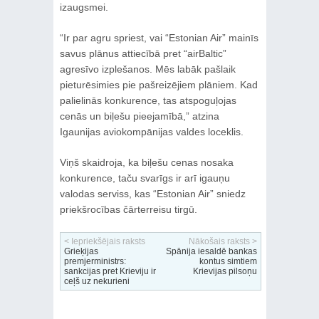
izaugsmei.
“Ir par agru spriest, vai “Estonian Air” mainīs
savus plānus attiecībā pret “airBaltic”
agresīvo izplešanos. Mēs labāk pašlaik
pieturēsimies pie pašreizējiem plāniem. Kad
palielinās konkurence, tas atspoguļojas
cenās un biļešu pieejamībā,” atzina
Igaunijas aviokompānijas valdes loceklis.
Viņš skaidroja, ka biļešu cenas nosaka
konkurence, taču svarīgs ir arī igauņu
valodas serviss, kas “Estonian Air” sniedz
priekšrocības čārterreisu tirgū.
< Iepriekšējais raksts
Nākošais raksts >
Grieķijas
Spānija iesaldē bankas
premjerministrs:
kontus simtiem
sankcijas pret Krieviju ir
Krievijas pilsoņu
ceļš uz nekurieni