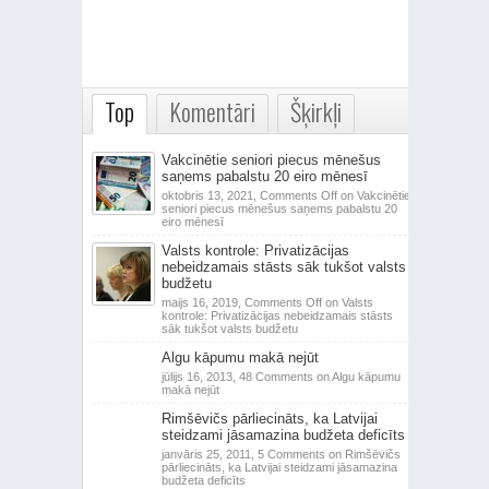
Top
Komentāri
Šķirkļi
Vakcinētie seniori piecus mēnešus
saņems pabalstu 20 eiro mēnesī
oktobris 13, 2021,
Comments Off
on Vakcinētie
seniori piecus mēnešus saņems pabalstu 20
eiro mēnesī
Valsts kontrole: Privatizācijas
nebeidzamais stāsts sāk tukšot valsts
budžetu
maijs 16, 2019,
Comments Off
on Valsts
kontrole: Privatizācijas nebeidzamais stāsts
sāk tukšot valsts budžetu
Algu kāpumu makā nejūt
jūlijs 16, 2013,
48 Comments
on Algu kāpumu
makā nejūt
Rimšēvičs pārliecināts, ka Latvijai
steidzami jāsamazina budžeta deficīts
janvāris 25, 2011,
5 Comments
on Rimšēvičs
pārliecināts, ka Latvijai steidzami jāsamazina
budžeta deficīts