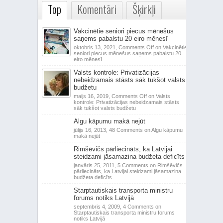
Top
Komentāri
Šķirkļi
Vakcinētie seniori piecus mēnešus
saņems pabalstu 20 eiro mēnesī
oktobris 13, 2021,
Comments Off
on Vakcinētie
seniori piecus mēnešus saņems pabalstu 20
eiro mēnesī
Valsts kontrole: Privatizācijas
nebeidzamais stāsts sāk tukšot valsts
budžetu
maijs 16, 2019,
Comments Off
on Valsts
kontrole: Privatizācijas nebeidzamais stāsts
sāk tukšot valsts budžetu
Algu kāpumu makā nejūt
jūlijs 16, 2013,
48 Comments
on Algu kāpumu
makā nejūt
Rimšēvičs pārliecināts, ka Latvijai
steidzami jāsamazina budžeta deficīts
janvāris 25, 2011,
5 Comments
on Rimšēvičs
pārliecināts, ka Latvijai steidzami jāsamazina
budžeta deficīts
Starptautiskais transporta ministru
forums notiks Latvijā
septembris 4, 2009,
4 Comments
on
Starptautiskais transporta ministru forums
notiks Latvijā