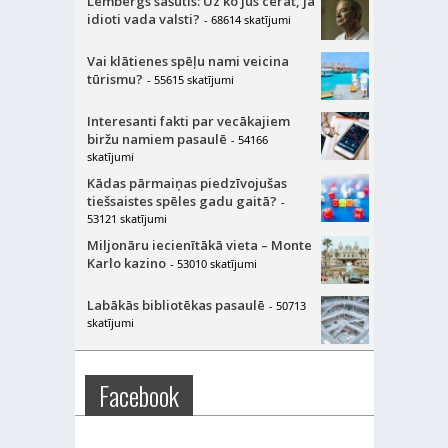
Lembergs sašutis: Uz ko jūs cerat, ja
idioti vada valsti?
- 68614 skatījumi
Vai klātienes spēļu nami veicina
tūrismu?
- 55615 skatījumi
Interesanti fakti par vecākajiem
biržu namiem pasaulē
- 54166
skatījumi
Kādas pārmaiņas piedzīvojušas
tiešsaistes spēles gadu gaitā?
-
53121 skatījumi
Miljonāru iecienītākā vieta – Monte
Karlo kazino
- 53010 skatījumi
Labākās bibliotēkas pasaulē
- 50713
skatījumi
Facebook