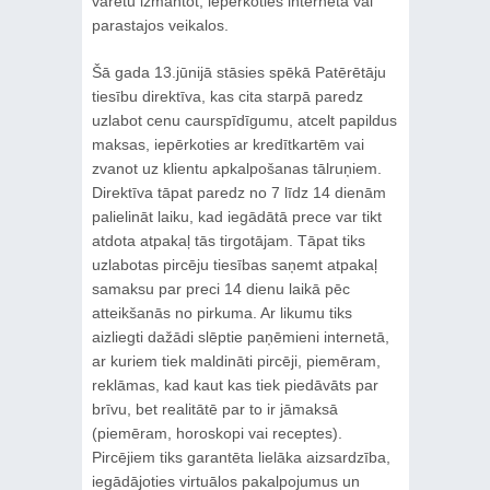
varētu izmantot, iepērkoties internetā vai
parastajos veikalos.
Šā gada 13.jūnijā stāsies spēkā Patērētāju
tiesību direktīva, kas cita starpā paredz
uzlabot cenu caurspīdīgumu, atcelt papildus
maksas, iepērkoties ar kredītkartēm vai
zvanot uz klientu apkalpošanas tālruņiem.
Direktīva tāpat paredz no 7 līdz 14 dienām
palielināt laiku, kad iegādātā prece var tikt
atdota atpakaļ tās tirgotājam. Tāpat tiks
uzlabotas pircēju tiesības saņemt atpakaļ
samaksu par preci 14 dienu laikā pēc
atteikšanās no pirkuma. Ar likumu tiks
aizliegti dažādi slēptie paņēmieni internetā,
ar kuriem tiek maldināti pircēji, piemēram,
reklāmas, kad kaut kas tiek piedāvāts par
brīvu, bet realitātē par to ir jāmaksā
(piemēram, horoskopi vai receptes).
Pircējiem tiks garantēta lielāka aizsardzība,
iegādājoties virtuālos pakalpojumus un