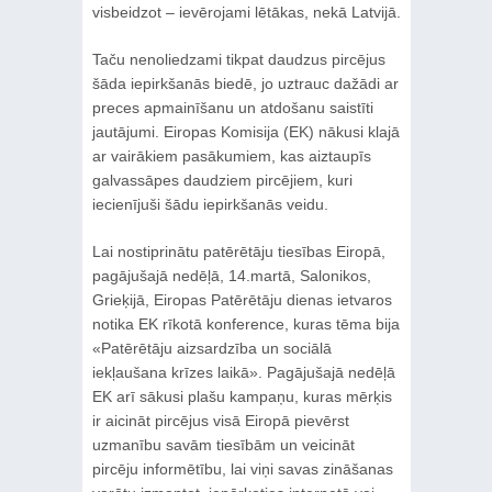
visbeidzot – ievērojami lētākas, nekā Latvijā.
Taču nenoliedzami tikpat daudzus pircējus
šāda iepirkšanās biedē, jo uztrauc dažādi ar
preces apmainīšanu un atdošanu saistīti
jautājumi. Eiropas Komisija (EK) nākusi klajā
ar vairākiem pasākumiem, kas aiztaupīs
galvassāpes daudziem pircējiem, kuri
iecienījuši šādu iepirkšanās veidu.
Lai nostiprinātu patērētāju tiesības Eiropā,
pagājušajā nedēļā, 14.martā, Salonikos,
Grieķijā, Eiropas Patērētāju dienas ietvaros
notika EK rīkotā konference, kuras tēma bija
«Patērētāju aizsardzība un sociālā
iekļaušana krīzes laikā». Pagājušajā nedēļā
EK arī sākusi plašu kampaņu, kuras mērķis
ir aicināt pircējus visā Eiropā pievērst
uzmanību savām tiesībām un veicināt
pircēju informētību, lai viņi savas zināšanas