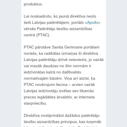
produktus.
Lai noskaidrotu, ko jaunā direktīva nesīs
tieši Latvijas patērētājiem, portāls «
Apollo
»
vērsās Patērētāju tiesību aizsardzības
centrā (PTAC).
PTAC pārstāve Sanita Gertmane portālam
norāda, ka radikālas izmaiņas šī direktīva
Latvijas patērētāju dzīvē neieviesīs, jo vairāk
vai mazāk daudzas no šīm normām ir
iedzīvinātas katrā no dalībvalstu
normatīvajām bāzēm. Viņa arī atzīst, ka
PTAC novērojumi liecina – arvien vairāk
Latvijas iedzīvotāju izvēlas sev tīkamās
preces iegādāties ārvalstīs, ar interneta
starpniecību.
Direktīva nostiprināšot dažādus patērētāju
tiesību aizsardzības principus, kas turpmāk