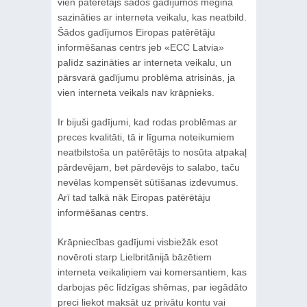
vien patērētājs šādos gadījumos mēģina
sazināties ar interneta veikalu, kas neatbild.
Šādos gadījumos Eiropas patērētāju
informēšanas centrs jeb «ECC Latvia»
palīdz sazināties ar interneta veikalu, un
pārsvarā gadījumu problēma atrisinās, ja
vien interneta veikals nav krāpnieks.
Ir bijuši gadījumi, kad rodas problēmas ar
preces kvalitāti, tā ir līguma noteikumiem
neatbilstoša un patērētājs to nosūta atpakaļ
pārdevējam, bet pārdevējs to salabo, taču
nevēlas kompensēt sūtīšanas izdevumus.
Arī tad talkā nāk Eiropas patērētāju
informēšanas centrs.
Krāpniecības gadījumi visbiežāk esot
novēroti starp Lielbritānijā bāzētiem
interneta veikaliņiem vai komersantiem, kas
darbojas pēc līdzīgas shēmas, par iegādāto
preci liekot maksāt uz privātu kontu vai