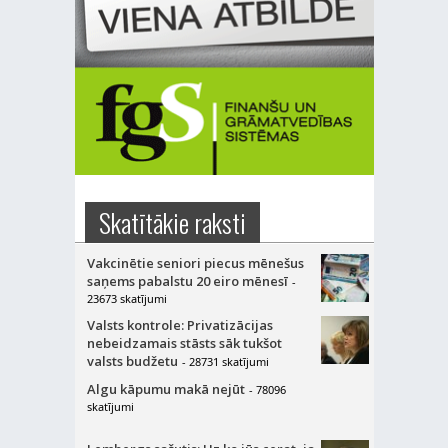
Skatītākie raksti
Vakcinētie seniori piecus mēnešus
saņems pabalstu 20 eiro mēnesī
-
23673 skatījumi
Valsts kontrole: Privatizācijas
nebeidzamais stāsts sāk tukšot
valsts budžetu
- 28731 skatījumi
Algu kāpumu makā nejūt
- 78096
skatījumi