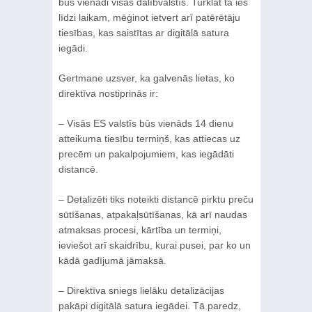
būs vienādi visās dalībvalstīs. Turklāt tā ies
līdzi laikam, mēģinot ietvert arī patērētāju
tiesības, kas saistītas ar digitālā satura
iegādi.
Gertmane uzsver, ka galvenās lietas, ko
direktīva nostiprinās ir:
– Visās ES valstīs būs vienāds 14 dienu
atteikuma tiesību termiņš, kas attiecas uz
precēm un pakalpojumiem, kas iegādāti
distancē.
– Detalizēti tiks noteikti distancē pirktu preču
sūtīšanas, atpakaļsūtīšanas, kā arī naudas
atmaksas procesi, kārtība un termiņi,
ieviešot arī skaidrību, kurai pusei, par ko un
kādā gadījumā jāmaksā.
– Direktīva sniegs lielāku detalizācijas
pakāpi digitālā satura iegādei. Tā paredz,