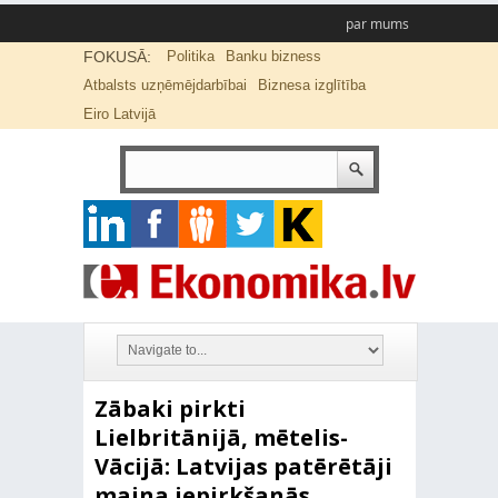
par mums
FOKUSĀ:
Politika
Banku bizness
Atbalsts uzņēmējdarbībai
Biznesa izglītība
Eiro Latvijā
Zābaki pirkti
Lielbritānijā, mētelis-
Vācijā: Latvijas patērētāji
maina iepirkšanās