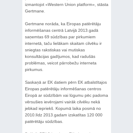
izmantojot «Western Union platform», stāsta
Gertmane.
Gertmane norāda, ka Eiropas patērētāju
informēšanas centrā Latvijā 2013.gadā
saņemtas 69 sūdzības par pirkumiem
internetā, taču lielākam skaitam cilvēku ir
sniegtas rakstiskas vai mutiskas
konsultācijas gadījumos, kad radušās
problēmas, veicot pārrobežu interneta
pirkumus.
Saskaņā ar EK datiem pērn EK atbalstītajos
Eiropas patērētāju informēšanas centros
Eiropā ar sūdzībām vai lūgumu pēc padoma
vērsušies ievērojami vairāk cilvēku nekā
jebkad iepriekš. Kopumā laika posmā no
2010.līdz 2013.gadam izskatītas 120 000
patērētāju sūdzības.