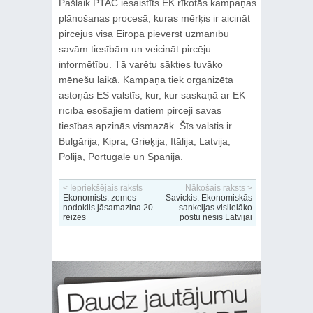
Pašlaik PTAC iesaistīts EK rīkotās kampaņas
plānošanas procesā, kuras mērķis ir aicināt
pircējus visā Eiropā pievērst uzmanību
savām tiesībām un veicināt pircēju
informētību. Tā varētu sākties tuvāko
mēnešu laikā. Kampaņa tiek organizēta
astoņās ES valstīs, kur, kur saskaņā ar EK
rīcībā esošajiem datiem pircēji savas
tiesības apzinās vismazāk. Šīs valstis ir
Bulgārija, Kipra, Grieķija, Itālija, Latvija,
Polija, Portugāle un Spānija.
< Iepriekšējais raksts
Nākošais raksts >
Ekonomists: zemes
Savickis: Ekonomiskās
nodoklis jāsamazina 20
sankcijas vislielāko
reizes
postu nesīs Latvijai