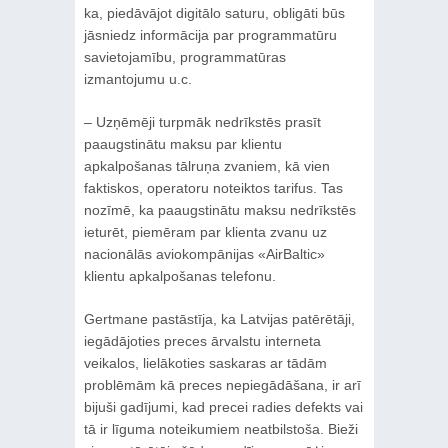
ka, piedāvājot digitālo saturu, obligāti būs
jāsniedz informācija par programmatūru
savietojamību, programmatūras
izmantojumu u.c.
– Uzņēmēji turpmāk nedrīkstēs prasīt
paaugstinātu maksu par klientu
apkalpošanas tālruņa zvaniem, kā vien
faktiskos, operatoru noteiktos tarifus. Tas
nozīmē, ka paaugstinātu maksu nedrīkstēs
ieturēt, piemēram par klienta zvanu uz
nacionālās aviokompānijas «AirBaltic»
klientu apkalpošanas telefonu.
Gertmane pastāstīja, ka Latvijas patērētāji,
iegādājoties preces ārvalstu interneta
veikalos, lielākoties saskaras ar tādām
problēmām kā preces nepiegādāšana, ir arī
bijuši gadījumi, kad precei radies defekts vai
tā ir līguma noteikumiem neatbilstoša. Bieži