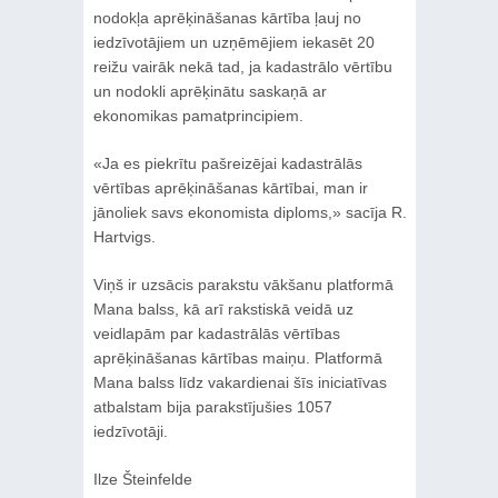
nodokļa aprēķināšanas kārtība ļauj no
iedzīvotājiem un uzņēmējiem iekasēt 20
reižu vairāk nekā tad, ja kadastrālo vērtību
un nodokli aprēķinātu saskaņā ar
ekonomikas pamatprincipiem.
«Ja es piekrītu pašreizējai kadastrālās
vērtības aprēķināšanas kārtībai, man ir
jānoliek savs ekonomista diploms,» sacīja R.
Hartvigs.
Viņš ir uzsācis parakstu vākšanu platformā
Mana balss, kā arī rakstiskā veidā uz
veidlapām par kadastrālās vērtības
aprēķināšanas kārtības maiņu. Platformā
Mana balss līdz vakardienai šīs iniciatīvas
atbalstam bija parakstījušies 1057
iedzīvotāji.
Ilze Šteinfelde