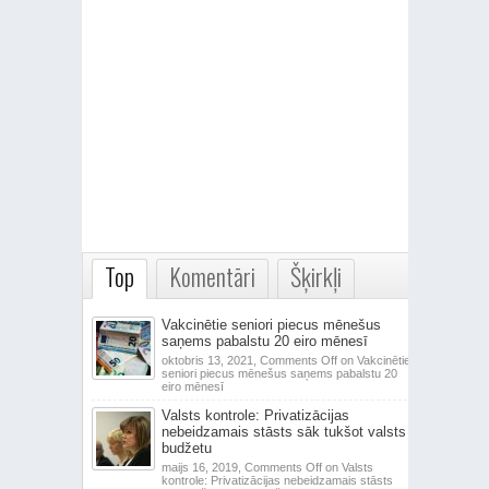
Top
Komentāri
Šķirkļi
Vakcinētie seniori piecus mēnešus
saņems pabalstu 20 eiro mēnesī
oktobris 13, 2021,
Comments Off
on Vakcinētie
seniori piecus mēnešus saņems pabalstu 20
eiro mēnesī
Valsts kontrole: Privatizācijas
nebeidzamais stāsts sāk tukšot valsts
budžetu
maijs 16, 2019,
Comments Off
on Valsts
kontrole: Privatizācijas nebeidzamais stāsts