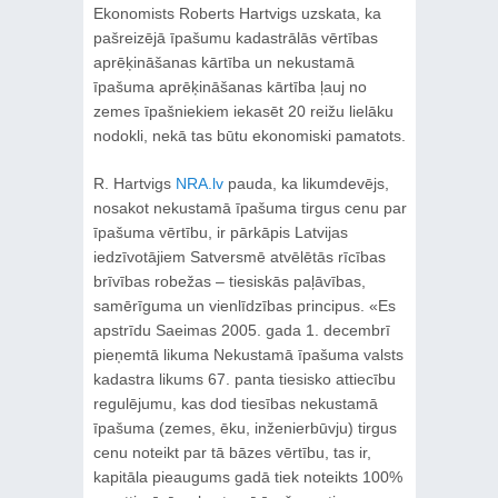
Ekonomists Roberts Hartvigs uzskata, ka
pašreizējā īpašumu kadastrālās vērtības
aprēķināšanas kārtība un nekustamā
īpašuma aprēķināšanas kārtība ļauj no
zemes īpašniekiem iekasēt 20 reižu lielāku
nodokli, nekā tas būtu ekonomiski pamatots.
R. Hartvigs
NRA.lv
pauda, ka likumdevējs,
nosakot nekustamā īpašuma tirgus cenu par
īpašuma vērtību, ir pārkāpis Latvijas
iedzīvotājiem Satversmē atvēlētās rīcības
brīvības robežas – tiesiskās paļāvības,
samērīguma un vienlīdzības principus. «Es
apstrīdu Saeimas 2005. gada 1. decembrī
pieņemtā likuma Nekustamā īpašuma valsts
kadastra likums 67. panta tiesisko attiecību
regulējumu, kas dod tiesības nekustamā
īpašuma (zemes, ēku, inženierbūvju) tirgus
cenu noteikt par tā bāzes vērtību, tas ir,
kapitāla pieaugums gadā tiek noteikts 100%