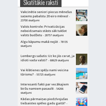
Skatītākie raksti
Vakcinētie seniori piecus mēnešus
saņems pabalstu 20 eiro mēnesī
-
23700 skatījumi
Valsts kontrole: Privatizācijas
nebeidzamais stāsts sāk tukšot
valsts budžetu
- 28757 skatījumi
Algu kāpumu makā nejūt
- 78135
skatījumi
Lembergs sašutis: Uz ko jūs cerat, ja
idioti vada valsti?
- 68629 skatījumi
Vai klātienes spēļu nami veicina
tūrismu?
- 55725 skatījumi
Interesanti fakti par vecākajiem
biržu namiem pasaulē
- 54266
skatījumi
Kādas pārmaiņas piedzīvojušas
tiešsaistes spēles gadu gaitā?
-