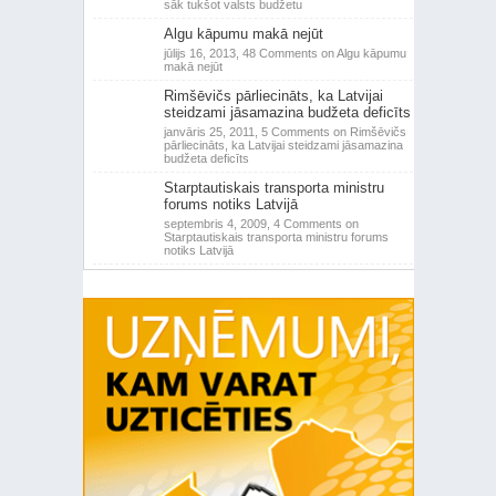
sāk tukšot valsts budžetu
Algu kāpumu makā nejūt
jūlijs 16, 2013,
48 Comments
on Algu kāpumu
makā nejūt
Rimšēvičs pārliecināts, ka Latvijai
steidzami jāsamazina budžeta deficīts
janvāris 25, 2011,
5 Comments
on Rimšēvičs
pārliecināts, ka Latvijai steidzami jāsamazina
budžeta deficīts
Starptautiskais transporta ministru
forums notiks Latvijā
septembris 4, 2009,
4 Comments
on
Starptautiskais transporta ministru forums
notiks Latvijā