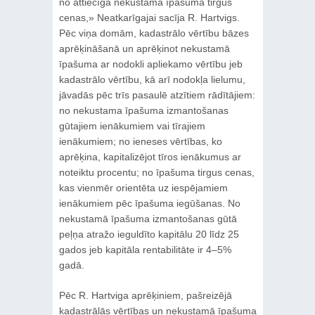
no attiecīgā nekustamā īpašuma tirgus
cenas,» Neatkarīgajai sacīja R. Hartvigs.
Pēc viņa domām, kadastrālo vērtību bāzes
aprēķināšanā un aprēķinot nekustamā
īpašuma ar nodokli apliekamo vērtību jeb
kadastrālo vērtību, kā arī nodokļa lielumu,
jāvadās pēc trīs pasaulē atzītiem rādītājiem:
no nekustama īpašuma izmantošanas
gūtajiem ienākumiem vai tīrajiem
ienākumiem; no ieneses vērtības, ko
aprēķina, kapitalizējot tīros ienākumus ar
noteiktu procentu; no īpašuma tirgus cenas,
kas vienmēr orientēta uz iespējamiem
ienākumiem pēc īpašuma iegūšanas. No
nekustamā īpašuma izmantošanas gūtā
peļņa atražo ieguldīto kapitālu 20 līdz 25
gados jeb kapitāla rentabilitāte ir 4–5%
gadā.
Pēc R. Hartviga aprēķiniem, pašreizējā
kadastrālās vērtības un nekustamā īpašuma