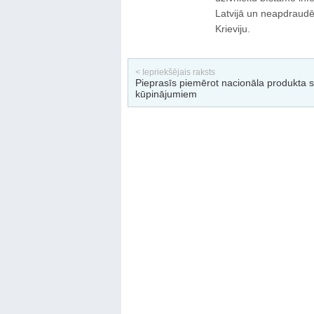
Latvijā un neapdraudē
Krieviju.
< Iepriekšējais raksts
Pieprasīs piemērot nacionāla produkta s
kūpinājumiem