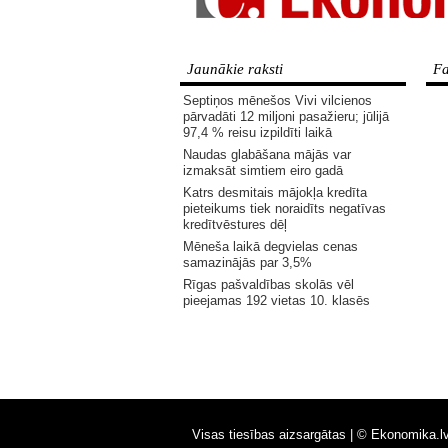
Jaunākie raksti
Fa
Septiņos mēnešos Vivi vilcienos
pārvadāti 12 miljoni pasažieru; jūlijā
97,4 % reisu izpildīti laikā
Naudas glabāšana mājās var
izmaksāt simtiem eiro gadā
Katrs desmitais mājokļa kredīta
pieteikums tiek noraidīts negatīvas
kredītvēstures dēļ
Mēneša laikā degvielas cenas
samazinājās par 3,5%
Rīgas pašvaldības skolās vēl
pieejamas 192 vietas 10. klasēs
Visas tiesības aizsargātas |
© Ekonomika.l