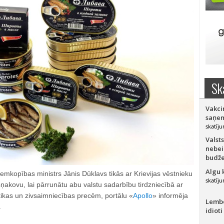
Sk
Vakci
saņem
skatīju
Valsts
nebei
budže
Algu 
zemkopības ministrs Jānis Dūklavs tikās ar Krievijas vēstnieku
skatīju
ņakovu, lai pārrunātu abu valstu sadarbību tirdzniecībā ar
tikas un zivsaimniecības precēm, portālu «
Apollo
» informēja
Lember
.
idioti