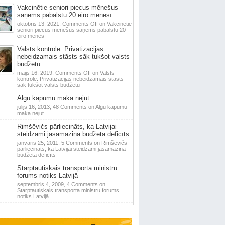
Vakcinētie seniori piecus mēnešus
saņems pabalstu 20 eiro mēnesī
oktobris 13, 2021,
Comments Off
on Vakcinētie
seniori piecus mēnešus saņems pabalstu 20
eiro mēnesī
Valsts kontrole: Privatizācijas
nebeidzamais stāsts sāk tukšot valsts
budžetu
maijs 16, 2019,
Comments Off
on Valsts
kontrole: Privatizācijas nebeidzamais stāsts
sāk tukšot valsts budžetu
Algu kāpumu makā nejūt
jūlijs 16, 2013,
48 Comments
on Algu kāpumu
makā nejūt
Rimšēvičs pārliecināts, ka Latvijai
steidzami jāsamazina budžeta deficīts
janvāris 25, 2011,
5 Comments
on Rimšēvičs
pārliecināts, ka Latvijai steidzami jāsamazina
budžeta deficīts
Starptautiskais transporta ministru
forums notiks Latvijā
septembris 4, 2009,
4 Comments
on
Starptautiskais transporta ministru forums
notiks Latvijā