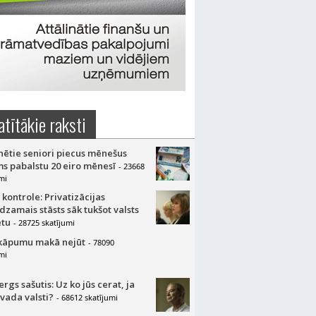
atītākie raksti
nētie seniori piecus mēnešus
s pabalstu 20 eiro mēnesī
- 23668
mi
 kontrole: Privatizācijas
dzamais stāsts sāk tukšot valsts
tu
- 28725 skatījumi
kāpumu makā nejūt
- 78090
mi
gs sašutis: Uz ko jūs cerat, ja
 vada valsti?
- 68612 skatījumi