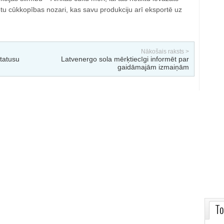
tu cūkkopības nozari, kas savu produkciju arī eksportē uz
Nākošais raksts >
tatusu
Latvenergo sola mērķtiecīgi informēt par
gaidāmajām izmaiņām
To