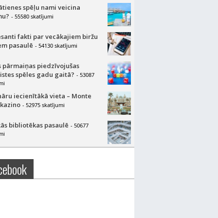
lātienes spēļu nami veicina
mu?
- 55580 skatījumi
esanti fakti par vecākajiem biržu
m pasaulē
- 54130 skatījumi
 pārmaiņas piedzīvojušas
aistes spēles gadu gaitā?
- 53087
mi
nāru iecienītākā vieta – Monte
 kazino
- 52975 skatījumi
ās bibliotēkas pasaulē
- 50677
mi
cebook