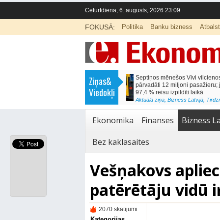
Ceturtdiena, 6. augusts, 2026 23:09
FOKUSĀ:
Politika
Banku bizness
Atbals
>
Septiņos mēnešos Vivi vilcienos
Naudas glabāšana māj
Ziņas&
pārvadāti 12 miljoni pasažieru; jūlijā
simtiem eiro gadā
Viedokļi
97,4 % reisu izpildīti laikā
<
Aktuālā ziņa
,
Finanses
Aktuālā ziņa
,
Bizness Latvijā
,
Tirdzniecība
Ekonomika
Finanses
Bizness La
Bez kaklasaites
Vešņakovs aplieci
patērētāju vidū i
2070 skatījumi
Kategorijas