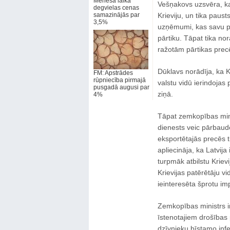
Mēneša laikā
Vešņakovs uzsvēra, ka
degvielas cenas
samazinājās par
Krieviju, un tika paus
3,5%
uzņēmumi, kas savu pro
pārtiku. Tāpat tika norā
ražotām pārtikas pre
Dūklavs norādīja, ka Kr
FM: Apstrādes
rūpniecība pirmajā
valstu vidū ierindojas
pusgadā augusi par
ziņā.
4%
Tāpat zemkopības mini
dienests veic pārbaud
eksportētajās precēs t
apliecināja, ka Latvija
turpmāk atbilstu Kriev
Krievijas patērētāju vi
ieinteresēta šprotu im
Zemkopības ministrs in
īstenotajiem drošības
dzīvnieku bīstamo infek