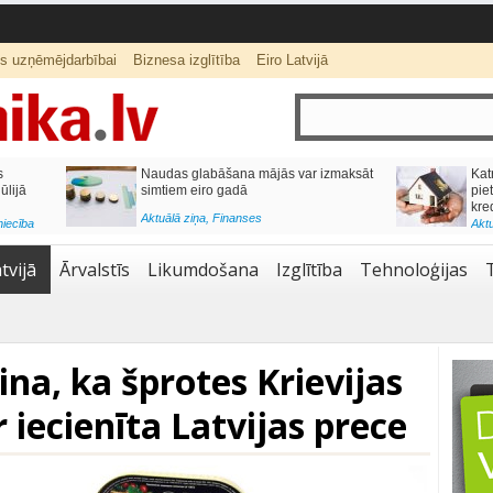
ts uzņēmējdarbībai
Biznesa izglītība
Eiro Latvijā
ās var izmaksāt
Katrs desmitais mājokļa kredīta
pieteikums tiek noraidīts negatīvas
kredītvēstures dēļ
Aktuālā ziņa
,
Finanses
tvijā
Ārvalstīs
Likumdošana
Izglītība
Tehnoloģijas
na, ka šprotes Krievijas
r iecienīta Latvijas prece