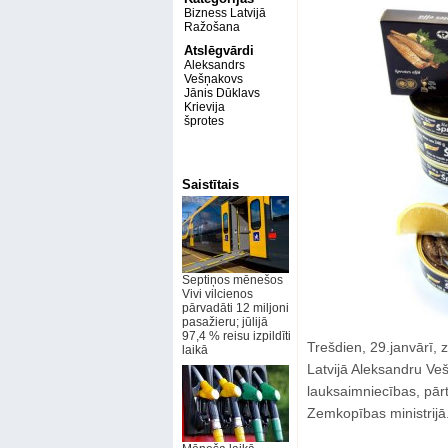
Bizness Latvijā
Ražošana
Atslēgvārdi
Aleksandrs
Vešņakovs
Jānis Dūklavs
Krievija
šprotes
Saistītais
Septiņos mēnešos
Vivi vilcienos
pārvadāti 12 miljoni
pasažieru; jūlijā
97,4 % reisu izpildīti
Trešdien, 29.janvārī, 
laikā
Latvijā Aleksandru Veš
lauksaimniecības, pār
Zemkopības ministrijā