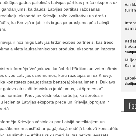
 pēdējos gados palielinās Latvijas pārtikas preču eksports uz
Vai k
ts gandarījums, ka daudzi Latvijas pārtikas ražošanas
tūris
dukciju eksportē uz Krieviju, ražo kvalitatīvu un drošu
dīts, ka Krievijā ir ļoti liels tirgus pieprasījums pēc Latvijā
Inter
namie
cēm.
Kādas
ievija ir nozīmīgs Latvijas tirdzniecības partneris, kas trešo
tiešs
 pirmajā vietā lauksaimniecības produktu eksporta un importa
skatīju
Miljo
Karlo
strs informēja Vešņakovu, ka šobrīd Pārtikas un veterinārais
es divos Latvijas uzņēmumos, kuru ražotajās un uz Krieviju
Labāk
ika konstatēts paaugstināts benzo(a)pirēna līmenis. Dūklavs
skatīju
 ir gatava atrisināt tehniskos jautājumus, lai šprotes arī
ijas normām. Krievijas vēstnieks norādīja, ka šprotes ir
dū iecienīta Latvijas eksporta prece un Krievija joprojām ir
Fa
portā.
formēja Krievijas vēstnieku par Latvijā noteiktajiem un
 pasākumiem saistībā ar pagājušajā nedēļā Lietuvā konstatēto
cijas slimību – Āfrikas cūku mēri, lai tas netiktu ievazāts