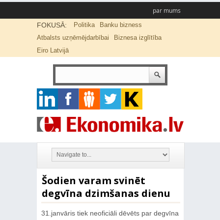
par mums
FOKUSĀ:
Politika
Banku bizness
Atbalsts uzņēmējdarbībai
Biznesa izglītība
Eiro Latvijā
Šodien varam svinēt
degvīna dzimšanas dienu
31.janvāris tiek neoficiāli dēvēts par degvīna