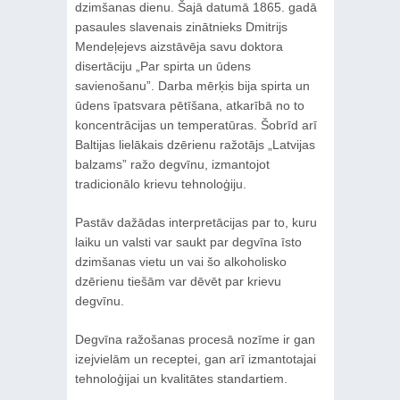
dzimšanas dienu. Šajā datumā 1865. gadā
pasaules slavenais zinātnieks Dmitrijs
Mendeļejevs aizstāvēja savu doktora
disertāciju „Par spirta un ūdens
savienošanu”. Darba mērķis bija spirta un
ūdens īpatsvara pētīšana, atkarībā no to
koncentrācijas un temperatūras. Šobrīd arī
Baltijas lielākais dzērienu ražotājs „Latvijas
balzams” ražo degvīnu, izmantojot
tradicionālo krievu tehnoloģiju.
Pastāv dažādas interpretācijas par to, kuru
laiku un valsti var saukt par degvīna īsto
dzimšanas vietu un vai šo alkoholisko
dzērienu tiešām var dēvēt par krievu
degvīnu.
Degvīna ražošanas procesā nozīme ir gan
izejvielām un receptei, gan arī izmantotajai
tehnoloģijai un kvalitātes standartiem.