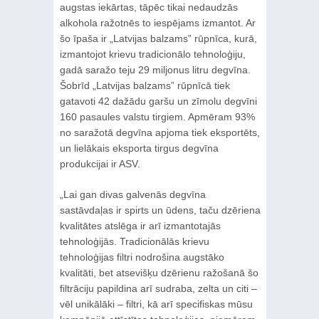
augstas iekārtas, tāpēc tikai nedaudzās
alkohola ražotnēs to iespējams izmantot. Ar
šo īpaša ir „Latvijas balzams” rūpnīca, kurā,
izmantojot krievu tradicionālo tehnoloģiju,
gadā saražo teju 29 miljonus litru degvīna.
Šobrīd „Latvijas balzams” rūpnīcā tiek
gatavoti 42 dažādu garšu un zīmolu degvīni
160 pasaules valstu tirgiem. Apmēram 93%
no saražotā degvīna apjoma tiek eksportēts,
un lielākais eksporta tirgus degvīna
produkcijai ir ASV.
„Lai gan divas galvenās degvīna
sastāvdaļas ir spirts un ūdens, taču dzēriena
kvalitātes atslēga ir arī izmantotajās
tehnoloģijās. Tradicionālās krievu
tehnoloģijas filtri nodrošina augstāko
kvalitāti, bet atsevišķu dzērienu ražošanā šo
filtrāciju papildina arī sudraba, zelta un citi –
vēl unikālāki – filtri, kā arī specifiskas mūsu