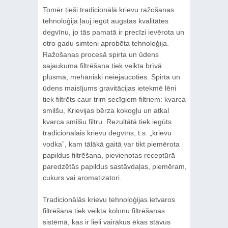
Tomēr tieši tradicionālā krievu ražošanas
tehnoloģija ļauj iegūt augstas kvalitātes
degvīnu, jo tās pamatā ir precīzi ievērota un
otro gadu simteni aprobēta tehnoloģija.
Ražošanas procesā spirta un ūdens
sajaukuma filtrēšana tiek veikta brīvā
plūsmā, mehāniski neiejaucoties. Spirta un
ūdens maisījums gravitācijas ietekmē lēni
tiek filtrēts caur trim secīgiem filtriem: kvarca
smilšu, Krievijas bērza kokogļu un atkal
kvarca smilšu filtru. Rezultātā tiek iegūts
tradicionālais krievu degvīns, t.s. „krievu
vodka”, kam tālākā gaitā var tikt piemērota
papildus filtrēšana, pievienotas receptūrā
paredzētās papildus sastāvdaļas, piemēram,
cukurs vai aromatizatori.
Tradicionālās krievu tehnoloģijas ietvaros
filtrēšana tiek veikta kolonu filtrēšanas
sistēmā, kas ir lieli vairākus ēkas stāvus