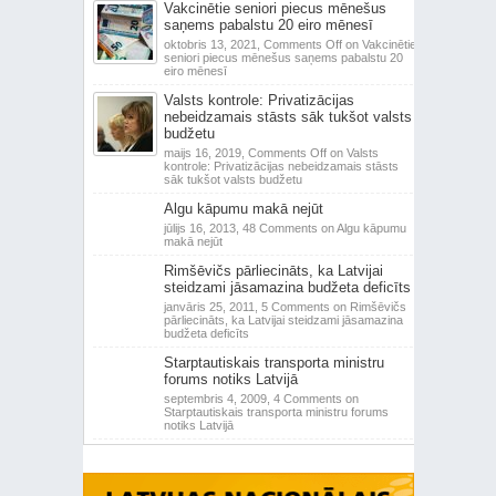
Vakcinētie seniori piecus mēnešus
saņems pabalstu 20 eiro mēnesī
oktobris 13, 2021,
Comments Off
on Vakcinētie
seniori piecus mēnešus saņems pabalstu 20
eiro mēnesī
Valsts kontrole: Privatizācijas
nebeidzamais stāsts sāk tukšot valsts
budžetu
maijs 16, 2019,
Comments Off
on Valsts
kontrole: Privatizācijas nebeidzamais stāsts
sāk tukšot valsts budžetu
Algu kāpumu makā nejūt
jūlijs 16, 2013,
48 Comments
on Algu kāpumu
makā nejūt
Rimšēvičs pārliecināts, ka Latvijai
steidzami jāsamazina budžeta deficīts
janvāris 25, 2011,
5 Comments
on Rimšēvičs
pārliecināts, ka Latvijai steidzami jāsamazina
budžeta deficīts
Starptautiskais transporta ministru
forums notiks Latvijā
septembris 4, 2009,
4 Comments
on
Starptautiskais transporta ministru forums
notiks Latvijā