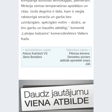
kompānijā attīstītas tehnoloģijas, piemēram,
filtrācija zemas temperatūras apstākļos un
citas. Izcils degvīns ir tāds, kam ir viegla
raksturīgā smarža un garša bez
uzmācīgām, spēcīgām notīm – dzidrs, ar
tīru garšu un baudīts atbildīgi,” komentē
„Latvijas balzams” komercdirektors Valters
Kaže.
< Iepriekšējais raksts
Nākošais raksts >
Artuss Kaimiņš VS
Fitnesa trenere:
Jānis Bordāns
Sievietes aizvien
aktīvāk apmeklē svaru
zāli