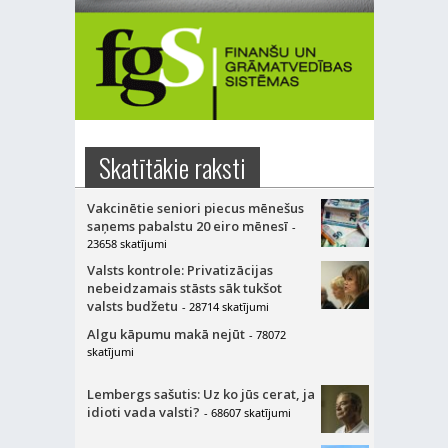
Skatītākie raksti
Vakcinētie seniori piecus mēnešus
saņems pabalstu 20 eiro mēnesī
-
23658 skatījumi
Valsts kontrole: Privatizācijas
nebeidzamais stāsts sāk tukšot
valsts budžetu
- 28714 skatījumi
Algu kāpumu makā nejūt
- 78072
skatījumi
Lembergs sašutis: Uz ko jūs cerat, ja
idioti vada valsti?
- 68607 skatījumi