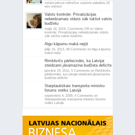
seniori piecus mēnešus saņems pabalstu 20
eiro mēnesī
Valsts kontrole: Privatizācijas
nebeidzamais stāsts sāk tukšot valsts
budžetu
maijs 16, 2019,
Comments Off
on Valsts
kontrole: Privatizācijas nebeidzamais stāsts
sāk tukšot valsts budžetu
Algu kāpumu makā nejūt
jūlijs 16, 2013,
48 Comments
on Algu kāpumu
makā nejūt
Rimšēvičs pārliecināts, ka Latvijai
steidzami jāsamazina budžeta deficīts
janvāris 25, 2011,
5 Comments
on Rimšēvičs
pārliecināts, ka Latvijai steidzami jāsamazina
budžeta deficīts
Starptautiskais transporta ministru
forums notiks Latvijā
septembris 4, 2009,
4 Comments
on
Starptautiskais transporta ministru forums
notiks Latvijā