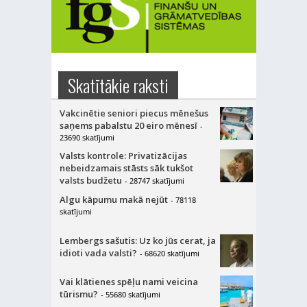
Skatītākie raksti
Vakcinētie seniori piecus mēnešus
saņems pabalstu 20 eiro mēnesī
-
23690 skatījumi
Valsts kontrole: Privatizācijas
nebeidzamais stāsts sāk tukšot
valsts budžetu
- 28747 skatījumi
Algu kāpumu makā nejūt
- 78118
skatījumi
Lembergs sašutis: Uz ko jūs cerat, ja
idioti vada valsti?
- 68620 skatījumi
Vai klātienes spēļu nami veicina
tūrismu?
- 55680 skatījumi