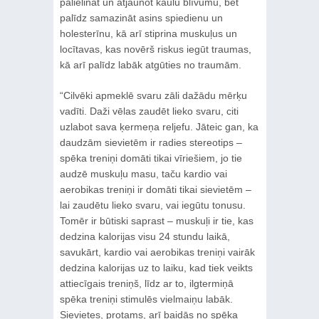
palielināt un atjaunot kaulu blīvumu, bet
palīdz samazināt asins spiedienu un
holesterīnu, kā arī stiprina muskuļus un
locītavas, kas novērš riskus iegūt traumas,
kā arī palīdz labāk atgūties no traumām.
“Cilvēki apmeklē svaru zāli dažādu mērķu
vadīti. Daži vēlas zaudēt lieko svaru, citi
uzlabot sava ķermeņa reljefu. Jāteic gan, ka
daudzām sievietēm ir radies stereotips –
spēka treniņi domāti tikai vīriešiem, jo tie
audzē muskuļu masu, taču kardio vai
aerobikas treniņi ir domāti tikai sievietēm –
lai zaudētu lieko svaru, vai iegūtu tonusu.
Tomēr ir būtiski saprast – muskuļi ir tie, kas
dedzina kalorijas visu 24 stundu laikā,
savukārt, kardio vai aerobikas treniņi vairāk
dedzina kalorijas uz to laiku, kad tiek veikts
attiecīgais treniņš, līdz ar to, ilgtermiņā
spēka treniņi stimulēs vielmaiņu labāk.
Sievietes, protams, arī baidās no spēka