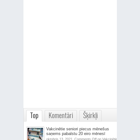
Top
Komentāri
Šķirkļi
Vakcinētie seniori piecus mēnešus
saņems pabalstu 20 eiro mēnesī
oktobris 13, 2021,
Comments Off
on Vakcinētie