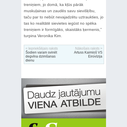
treniņiem, jo domā, ka kļūs pārāk
muskuļainas un zaudēs savu sievišķību,
taču par to nebūt nevajadzētu uztraukties, jo
tas ko realitātē sievietes iegūst no spēka
treniņiem ir formīgāks, skaistāks ķermenis,”
turpina Veronika Kim.
< Iepriekšējais raksts
Nākošais raksts >
Šodien varam svinēt
Artuss Kaimiņš VS
degvīna dzimšanas
Eirovīzija
dienu