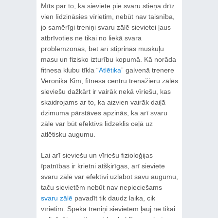
Mīts par to, ka sieviete pie svaru stieņa drīz
vien līdzināsies vīrietim, nebūt nav taisnība,
jo samērīgi treniņi svaru zālē sievietei ļaus
atbrīvoties ne tikai no liekā svara
problēmzonās, bet arī stiprinās muskuļu
masu un fizisko izturību kopumā. Kā norāda
fitnesa klubu tīkla “
Atlētika
” galvenā trenere
Veronika Kim, fitnesa centru trenažieru zālēs
sieviešu dažkārt ir vairāk nekā vīriešu, kas
skaidrojams ar to, ka aizvien vairāk daiļā
dzimuma pārstāves apzinās, ka arī svaru
zāle var būt efektīvs līdzeklis ceļā uz
atlētisku augumu.
Lai arī sieviešu un vīriešu fizioloģijas
īpatnības ir krietni atšķirīgas, arī sieviete
svaru zālē var efektīvi uzlabot savu augumu,
taču sievietēm nebūt nav nepieciešams
svaru zālē
pavadīt tik daudz laika, cik
vīrietim. Spēka treniņi sievietēm ļauj ne tikai