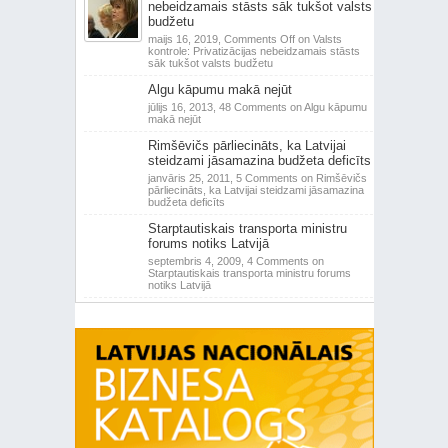
nebeidzamais stāsts sāk tukšot valsts
budžetu
maijs 16, 2019,
Comments Off
on Valsts
kontrole: Privatizācijas nebeidzamais stāsts
sāk tukšot valsts budžetu
Algu kāpumu makā nejūt
jūlijs 16, 2013,
48 Comments
on Algu kāpumu
makā nejūt
Rimšēvičs pārliecināts, ka Latvijai
steidzami jāsamazina budžeta deficīts
janvāris 25, 2011,
5 Comments
on Rimšēvičs
pārliecināts, ka Latvijai steidzami jāsamazina
budžeta deficīts
Starptautiskais transporta ministru
forums notiks Latvijā
septembris 4, 2009,
4 Comments
on
Starptautiskais transporta ministru forums
notiks Latvijā