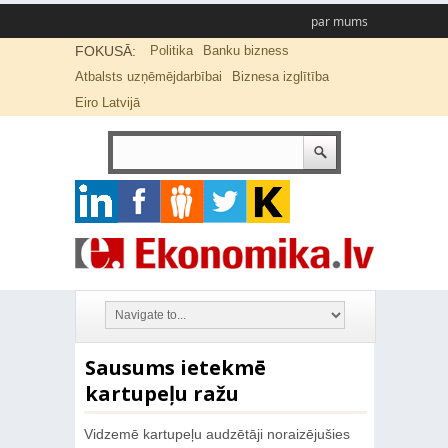
par mums
FOKUSĀ:
Politika
Banku bizness
Atbalsts uzņēmējdarbībai
Biznesa izglītība
Eiro Latvijā
Sausums ietekmē
kartupeļu ražu
Vidzemē kartupeļu audzētāji noraizējušies