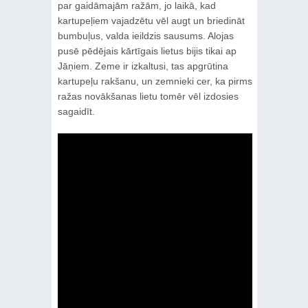
par gaidāmajām ražām, jo laikā, kad
kartupeļiem vajadzētu vēl augt un briedināt
bumbuļus, valda ieildzis sausums. Alojas
pusē pēdējais kārtīgais lietus bijis tikai ap
Jāņiem. Zeme ir izkaltusi, tas apgrūtina
kartupeļu rakšanu, un zemnieki cer, ka pirms
ražas novākšanas lietu tomēr vēl izdosies
sagaidīt.