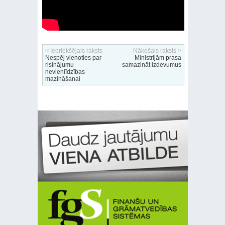
< Iepriekšējais raksts
Nākošais raksts >
Nespēj vienoties par
Ministrijām prasa
risinājumu
samazināt izdevumus
nevienlīdzības
mazināšanai