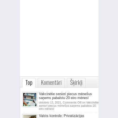
Top
Komentāri
Šķirkļi
Vakcinētie seniori piecus mēnešus
saņems pabalstu 20 eiro mēnesī
oktobris 13, 2021,
Comments Off
on Vakcinētie
seniori piecus mēnešus saņems pabalstu 20
eiro mēnesī
Valsts kontrole: Privatizācijas