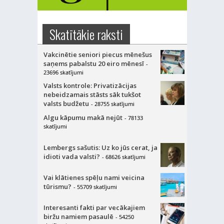
Skatītākie raksti
Vakcinētie seniori piecus mēnešus
saņems pabalstu 20 eiro mēnesī
-
23696 skatījumi
Valsts kontrole: Privatizācijas
nebeidzamais stāsts sāk tukšot
valsts budžetu
- 28755 skatījumi
Algu kāpumu makā nejūt
- 78133
skatījumi
Lembergs sašutis: Uz ko jūs cerat, ja
idioti vada valsti?
- 68626 skatījumi
Vai klātienes spēļu nami veicina
tūrismu?
- 55709 skatījumi
Interesanti fakti par vecākajiem
biržu namiem pasaulē
- 54250