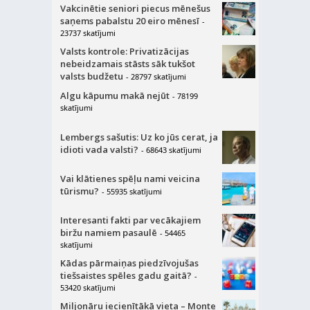
Vakcinētie seniori piecus mēnešus
saņems pabalstu 20 eiro mēnesī
-
23737 skatījumi
Valsts kontrole: Privatizācijas
nebeidzamais stāsts sāk tukšot
valsts budžetu
- 28797 skatījumi
Algu kāpumu makā nejūt
- 78199
skatījumi
Lembergs sašutis: Uz ko jūs cerat, ja
idioti vada valsti?
- 68643 skatījumi
Vai klātienes spēļu nami veicina
tūrismu?
- 55935 skatījumi
Interesanti fakti par vecākajiem
biržu namiem pasaulē
- 54465
skatījumi
Kādas pārmaiņas piedzīvojušas
tiešsaistes spēles gadu gaitā?
-
53420 skatījumi
Miljonāru iecienītākā vieta – Monte