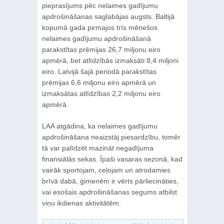
pieprasījums pēc nelaimes gadījumu
apdrošināšanas saglabājas augsts. Baltijā
kopumā gada pirmajos trīs mēnešos
nelaimes gadījumu apdrošināšanā
parakstītas prēmijas 26,7 miljonu eiro
apmērā, bet atlīdzībās izmaksāti 8,4 miljoni
eiro. Latvijā šajā periodā parakstītas
prēmijas 6,6 miljonu eiro apmērā un
izmaksātas atlīdzības 2,2 miljonu eiro
apmērā.
LAA atgādina, ka nelaimes gadījumu
apdrošināšana neaizstāj piesardzību, tomēr
tā var palīdzēt mazināt negadījuma
finansiālās sekas. Īpaši vasaras sezonā, kad
vairāk sportojam, ceļojam un atrodamies
brīvā dabā, ģimenēm ir vērts pārliecināties,
vai esošais apdrošināšanas segums atbilst
viņu ikdienas aktivitātēm.