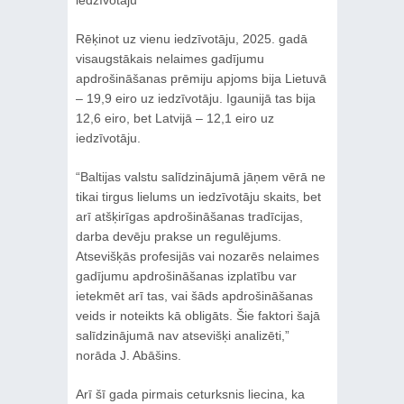
iedzīvotāju
Rēķinot uz vienu iedzīvotāju, 2025. gadā
visaugstākais nelaimes gadījumu
apdrošināšanas prēmiju apjoms bija Lietuvā
– 19,9 eiro uz iedzīvotāju. Igaunijā tas bija
12,6 eiro, bet Latvijā – 12,1 eiro uz
iedzīvotāju.
“Baltijas valstu salīdzinājumā jāņem vērā ne
tikai tirgus lielums un iedzīvotāju skaits, bet
arī atšķirīgas apdrošināšanas tradīcijas,
darba devēju prakse un regulējums.
Atsevišķās profesijās vai nozarēs nelaimes
gadījumu apdrošināšanas izplatību var
ietekmēt arī tas, vai šāds apdrošināšanas
veids ir noteikts kā obligāts. Šie faktori šajā
salīdzinājumā nav atsevišķi analizēti,”
norāda J. Abāšins.
Arī šī gada pirmais ceturksnis liecina, ka