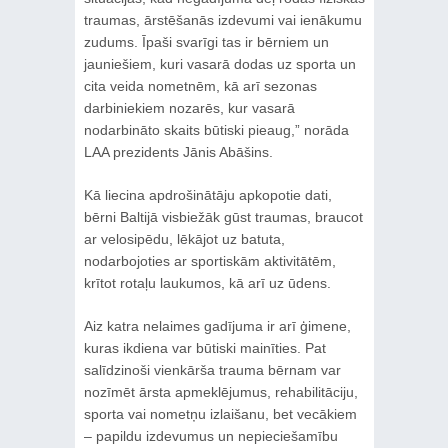
traumas, ārstēšanās izdevumi vai ienākumu
zudums. Īpaši svarīgi tas ir bērniem un
jauniešiem, kuri vasarā dodas uz sporta un
cita veida nometnēm, kā arī sezonas
darbiniekiem nozarēs, kur vasarā
nodarbināto skaits būtiski pieaug,” norāda
LAA prezidents Jānis Abāšins.
Kā liecina apdrošinātāju apkopotie dati,
bērni Baltijā visbiežāk gūst traumas, braucot
ar velosipēdu, lēkājot uz batuta,
nodarbojoties ar sportiskām aktivitātēm,
krītot rotaļu laukumos, kā arī uz ūdens.
Aiz katra nelaimes gadījuma ir arī ģimene,
kuras ikdiena var būtiski mainīties. Pat
salīdzinoši vienkārša trauma bērnam var
nozīmēt ārsta apmeklējumus, rehabilitāciju,
sporta vai nometņu izlaišanu, bet vecākiem
– papildu izdevumus un nepieciešamību