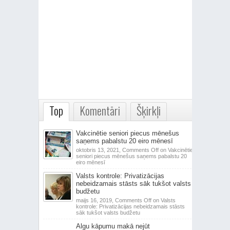
Top
Komentāri
Šķirkļi
Vakcinētie seniori piecus mēnešus
saņems pabalstu 20 eiro mēnesī
oktobris 13, 2021,
Comments Off
on Vakcinētie
seniori piecus mēnešus saņems pabalstu 20
eiro mēnesī
Valsts kontrole: Privatizācijas
nebeidzamais stāsts sāk tukšot valsts
budžetu
maijs 16, 2019,
Comments Off
on Valsts
kontrole: Privatizācijas nebeidzamais stāsts
sāk tukšot valsts budžetu
Algu kāpumu makā nejūt