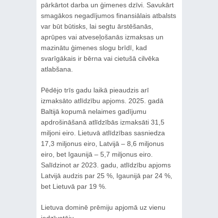
pārkārtot darba un ģimenes dzīvi. Savukārt
smagākos negadījumos finansiālais atbalsts
var būt būtisks, lai segtu ārstēšanās,
aprūpes vai atveseļošanās izmaksas un
mazinātu ģimenes slogu brīdī, kad
svarīgākais ir bērna vai cietušā cilvēka
atlabšana.
Pēdējo trīs gadu laikā pieaudzis arī
izmaksāto atlīdzību apjoms. 2025. gadā
Baltijā kopumā nelaimes gadījumu
apdrošināšanā atlīdzībās izmaksāti 31,5
miljoni eiro. Lietuvā atlīdzības sasniedza
17,3 miljonus eiro, Latvijā – 8,6 miljonus
eiro, bet Igaunijā – 5,7 miljonus eiro.
Salīdzinot ar 2023. gadu, atlīdzību apjoms
Latvijā audzis par 25 %, Igaunijā par 24 %,
bet Lietuvā par 19 %.
Lietuva dominē prēmiju apjomā uz vienu