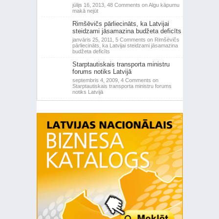
jūlijs 16, 2013,
48 Comments
on Algu kāpumu
makā nejūt
Rimšēvičs pārliecināts, ka Latvijai
steidzami jāsamazina budžeta deficīts
janvāris 25, 2011,
5 Comments
on Rimšēvičs
pārliecināts, ka Latvijai steidzami jāsamazina
budžeta deficīts
Starptautiskais transporta ministru
forums notiks Latvijā
septembris 4, 2009,
4 Comments
on
Starptautiskais transporta ministru forums
notiks Latvijā