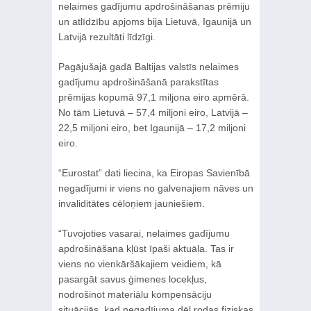
nelaimes gadījumu apdrošināšanas prēmiju
un atlīdzību apjoms bija Lietuvā, Igaunijā un
Latvijā rezultāti līdzīgi.
Pagājušajā gadā Baltijas valstīs nelaimes
gadījumu apdrošināšanā parakstītas
prēmijas kopumā 97,1 miljona eiro apmērā.
No tām Lietuvā – 57,4 miljoni eiro, Latvijā –
22,5 miljoni eiro, bet Igaunijā – 17,2 miljoni
eiro.
“Eurostat” dati liecina, ka Eiropas Savienībā
negadījumi ir viens no galvenajiem nāves un
invaliditātes cēloņiem jauniešiem.
“Tuvojoties vasarai, nelaimes gadījumu
apdrošināšana kļūst īpaši aktuāla. Tas ir
viens no vienkāršākajiem veidiem, kā
pasargāt savus ģimenes locekļus,
nodrošinot materiālu kompensāciju
situācijās, kad negadījuma dēļ rodas fiziskas