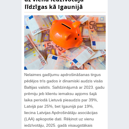
līdzīgas kā Igaunijā
Nelaimes gadījumu apdrošināšanas tirgus
pēdējos trīs gados ir dinamiski audzis visās
Baltijas valstīs. Salīdzinājumā ar 2023. gadu
prēmiju jeb klientu iemaksu apjoms šajā
laika periodā Lietuvā pieaudzis par 39%,
Latvijā par 25%, bet Igaunijā par 19%,
liecina Latvijas Apdrošinātāju asociācijas
(LAA) apkopotie dati. Rēķinot uz vienu
iedzīvotāju, 2025. gadā visaugstākais