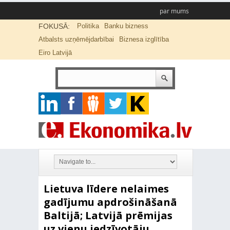
par mums
FOKUSĀ:
Politika
Banku bizness
Atbalsts uzņēmējdarbībai
Biznesa izglītība
Eiro Latvijā
Lietuva līdere nelaimes
gadījumu apdrošināšanā
Baltijā; Latvijā prēmijas
uz vienu iedzīvotāju