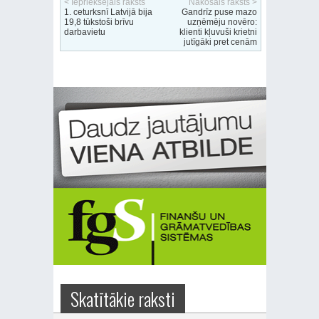
< Iepriekšējais raksts
Nākošais raksts >
1. ceturksnī Latvijā bija
Gandrīz puse mazo
19,8 tūkstoši brīvu
uzņēmēju novēro:
darbavietu
klienti kļuvuši krietni
jutīgāki pret cenām
Skatītākie raksti