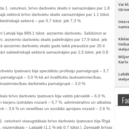
Vai k
a 1. ceturksni, brīvo darbvietu skaits ir samazinājies par 1,8
tūris
tajā sektorā brīvo darbvietu skaits samazinājies par 1,1 tūkst.
biedriskajā sektorā – par 0,7 tūkst. jeb 7,3 %.
Inter
namie
ī Latvijā bija 889,1 tūkst. aizņemto darbvietu. Salīdzinot ar
Kādas
, aizņemto darbvietu skaits palielinājies par 17,9 tūkst. jeb
tiešs
rā aizņemto darbvietu skaits gada laikā pieaudzis par 20,4
skatīju
kārt sabiedriskajā sektorā samazinājies par 2,5 tūkst. jeb 0,8
Miljo
Karlo
rbvietu īpatsvars bija speciālistu profesiju pamatgrupā – 3,7
Labāk
 pamatgrupā – 3,0 % kā arī kvalificētu lauksaimniecības,
skatīju
ivsaimniecības darbinieku pamatgrupā – 3,0 %.
is brīvo darbvietu īpatsvars bija valsts pārvaldē – 6,0 %,
Fa
 karjeru izstrādes nozarē – 5,7 %, administratīvo un atbalsta
rē – 3,6 % un veselības un sociālās aprūpes nozarē – 2,6 %.
 ceturksnī visaugstākais brīvo darbvietu īpatsvars bija Rīgā
., viszemākais – Latgalē (1,1 % jeb 0,7 tūkst.). Zemgalē brīvas