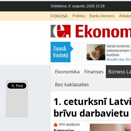
Svētdiena, 9. augusts, 2026 15:28
FOKUSĀ:
Politika
Banku bizness
Atbals
>
Labklājības ministrija rosina reformēt
Kā sagatavot bērnu sko
Ziņas&
un būtiski uzlabot vecāku pabalstu
nepārslogojot ģimene
Viedokļi
<
Aktuālā ziņa
,
Ekonomika
Aktuālā ziņa
,
Izglītība
Ekonomika
Finanses
Bizness La
Bez kaklasaites
1. ceturksnī Latvi
brīvu darbavietu
404 skatījumi
Kategorijas