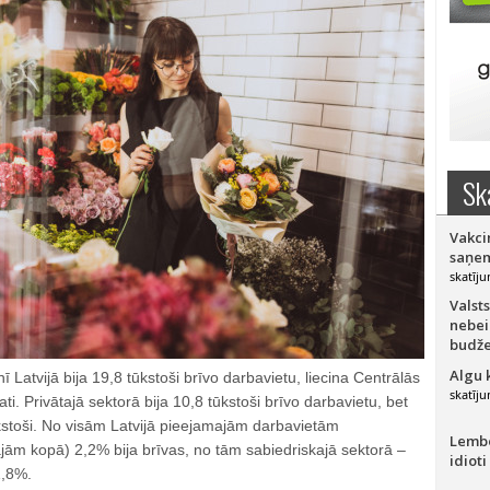
Sk
Vakci
saņem
skatīju
Valsts
nebei
budže
Algu 
 Latvijā bija 19,8 tūkstoši brīvo darbavietu, liecina Centrālās
skatīju
ati. Privātajā sektorā bija 10,8 tūkstoši brīvo darbavietu, bet
ūkstoši. No visām Latvijā pieejamajām darbavietām
Lember
jām kopā) 2,2% bija brīvas, no tām sabiedriskajā sektorā –
idioti
1,8%.