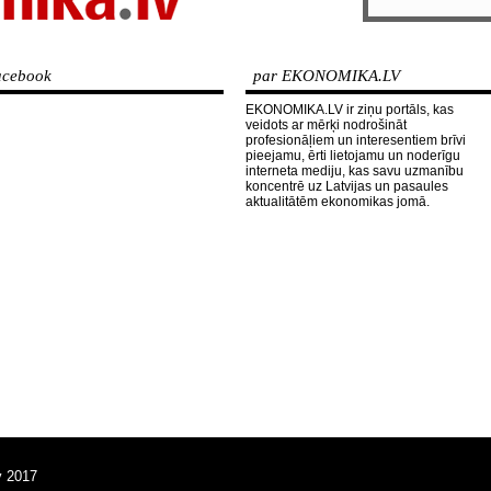
cebook
par EKONOMIKA.LV
EKONOMIKA.LV ir ziņu portāls, kas
veidots ar mērķi nodrošināt
profesionāļiem un interesentiem brīvi
pieejamu, ērti lietojamu un noderīgu
interneta mediju, kas savu uzmanību
koncentrē uz Latvijas un pasaules
aktualitātēm ekonomikas jomā.
v 2017