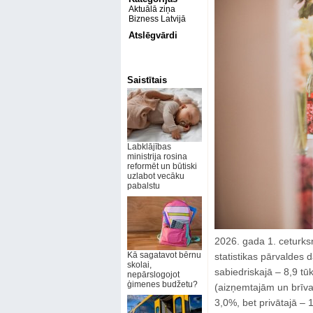
Aktuālā ziņa
Bizness Latvijā
Atslēgvārdi
Saistītais
Labklājības
ministrija rosina
reformēt un būtiski
uzlabot vecāku
pabalstu
2026. gada 1. ceturksnī
Kā sagatavot bērnu
statistikas pārvaldes d
skolai,
sabiedriskajā – 8,9 t
nepārslogojot
ģimenes budžetu?
(aizņemtajām un brīva
3,0%, bet privātajā – 