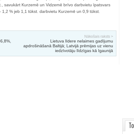
st., savukārt Kurzemē un Vidzemē brīvo darbvietu īpatsvars
 – 1,2 % jeb 1,1 tūkst. darbvietu Kurzemē un 0,9 tūkst.
Nākošais raksts >
 6,8%,
Lietuva līdere nelaimes gadījumu
apdrošināšanā Baltijā; Latvijā prēmijas uz vienu
iedzīvotāju līdzīgas kā Igaunijā
To