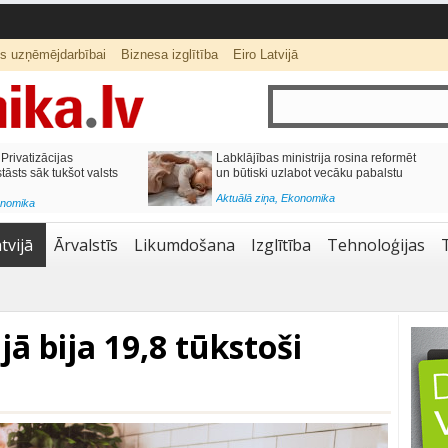
ts uzņēmējdarbībai
Biznesa izglītība
Eiro Latvijā
lai,
Septiņos mēnešos Vivi vilcienos
s budžetu?
pārvadāti 12 miljoni pasažieru; jūlijā
97,4 % reisu izpildīti laikā
Aktuālā ziņa
,
Bizness Latvijā
,
Tirdzniecība
tvijā
Ārvalstīs
Likumdošana
Izglītība
Tehnoloģijas
jā bija 19,8 tūkstoši