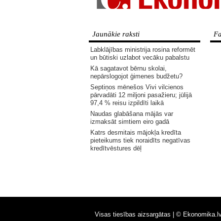
Jaunākie raksti
Fa
Labklājības ministrija rosina reformēt
un būtiski uzlabot vecāku pabalstu
Kā sagatavot bērnu skolai,
nepārslogojot ģimenes budžetu?
Septiņos mēnešos Vivi vilcienos
pārvadāti 12 miljoni pasažieru; jūlijā
97,4 % reisu izpildīti laikā
Naudas glabāšana mājās var
izmaksāt simtiem eiro gadā
Katrs desmitais mājokļa kredīta
pieteikums tiek noraidīts negatīvas
kredītvēstures dēļ
Visas tiesības aizsargātas |
© Ekonomika.l