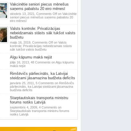
Vakcinētie seniori piecus mēnešus
saņems pabalstu 20 eiro mēnesī
oktobris 13, 2021,
Comments Off
on Vakcinētie
seniori piecus mēnešus saņems pabalstu 20
eiro mēnesī
Valsts kontrole: Privatizācijas
nebeidzamais stāsts sāk tukšot valsts
budžetu
maijs 16, 2019,
Comments Off
on Valsts
kontrole: Privatizācijas nebeidzamais stāsts
sāk tukšot valsts budžetu
Algu kāpumu makā nejūt
jūlijs 16, 2013,
48 Comments
on Algu kāpumu
makā nejūt
Rimšēvičs pārliecināts, ka Latvijai
steidzami jāsamazina budžeta deficīts
janvāris 25, 2011,
5 Comments
on Rimšēvičs
pārliecināts, ka Latvijai steidzami jāsamazina
budžeta deficīts
Starptautiskais transporta ministru
forums notiks Latvijā
septembris 4, 2009,
4 Comments
on
Starptautiskais transporta ministru forums
notiks Latvijā