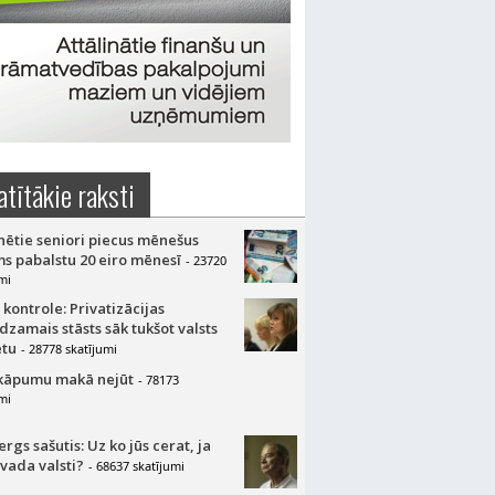
atītākie raksti
nētie seniori piecus mēnešus
s pabalstu 20 eiro mēnesī
- 23720
mi
 kontrole: Privatizācijas
dzamais stāsts sāk tukšot valsts
tu
- 28778 skatījumi
kāpumu makā nejūt
- 78173
mi
gs sašutis: Uz ko jūs cerat, ja
 vada valsti?
- 68637 skatījumi