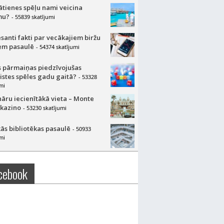
lātienes spēļu nami veicina
mu?
- 55839 skatījumi
esanti fakti par vecākajiem biržu
m pasaulē
- 54374 skatījumi
 pārmaiņas piedzīvojušas
aistes spēles gadu gaitā?
- 53328
mi
nāru iecienītākā vieta – Monte
 kazino
- 53230 skatījumi
ās bibliotēkas pasaulē
- 50933
mi
cebook