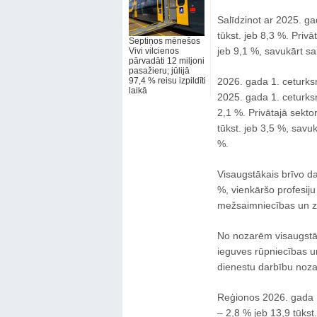
Salīdzinot ar 2025. gad
tūkst. jeb 8,3 %. Privā
Septiņos mēnešos
jeb 9,1 %, savukārt sa
Vivi vilcienos
pārvadāti 12 miljoni
pasažieru; jūlijā
97,4 % reisu izpildīti
2026. gada 1. ceturksn
laikā
2025. gada 1. ceturksni
2,1 %. Privātajā sekto
tūkst. jeb 3,5 %, savu
%.
Visaugstākais brīvo da
%, vienkāršo profesiju
mežsaimniecības un z
No nozarēm visaugstāka
ieguves rūpniecības un
dienestu darbību noza
Reģionos 2026. gada 1.
– 2,8 % jeb 13,9 tūkst