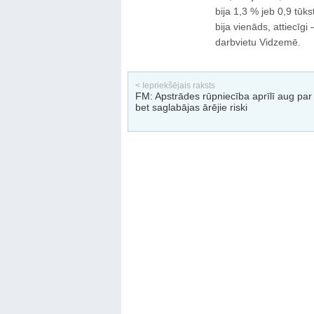
bija 1,3 % jeb 0,9 tūk
bija vienāds, attiecīgi
darbvietu Vidzemē.
< Iepriekšējais raksts
FM: Apstrādes rūpniecība aprīlī aug par
bet saglabājas ārējie riski