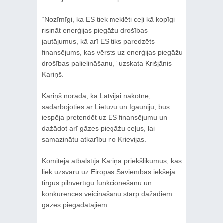
“Nozīmīgi, ka ES tiek meklēti ceļi kā kopīgi
risināt enerģijas piegāžu drošības
jautājumus, kā arī ES tiks paredzēts
finansējums, kas vērsts uz enerģijas piegāžu
drošības palielināšanu,” uzskata Krišjānis
Kariņš.
Kariņš norāda, ka Latvijai nākotnē,
sadarbojoties ar Lietuvu un Igauniju, būs
iespēja pretendēt uz ES finansējumu un
dažādot arī gāzes piegāžu ceļus, lai
samazinātu atkarību no Krievijas.
Komiteja atbalstīja Kariņa priekšlikumus, kas
liek uzsvaru uz Eiropas Savienības iekšējā
tirgus pilnvērtīgu funkcionēšanu un
konkurences veicināšanu starp dažādiem
gāzes piegādātajiem.