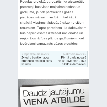
Regulas projektā paredzēts, ka aizsargātie
patērētāji būs visas mājsaimniecības un
gadījumā, ja tiek pārtrauktas gāzes
piegādes mājsaimniecībām, tad šādā
situācijā vispirms jāpiegādā gāze no citiem
resursiem. Tāpat paredzēts, ka dalībvalstīm
būs nepieciešams izstrādāt nacionālos un
reģionālos rīcības plānus gadījumiem, kad
ievērojami samazinās gāzes piegādes.
< Iepriekšējais raksts
Nākošais raksts >
Zviedru baņķieri atkal
Pērnā gada nogalē
prognozē mājokļu cenu
valstī likvidētas 216,3
kritumu
tūkstoši darbavietu