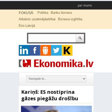
par mums
FOKUSĀ:
Politika
Banku bizness
Atbalsts uzņēmējdarbībai
Biznesa izglītība
Eiro Latvijā
Kariņš: ES nostiprina
gāzes piegāžu drošību