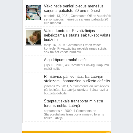
Vakcinētie seniori piecus mēnešus
saņems pabalstu 20 eiro mēnesī
oktobris 13, 2021,
Comments Off
on Vakcinētie
seniori piecus mēnešus saņems pabalstu 20
eiro mēnesī
Valsts kontrole: Privatizācijas
nebeidzamais stāsts sāk tukšot valsts
budžetu
maijs 16, 2019,
Comments Off
on Valsts
kontrole: Privatizācijas nebeidzamais stāsts
sāk tukšot valsts budžetu
Algu kāpumu makā nejūt
jūlijs 16, 2013,
48 Comments
on Algu kāpumu
makā nejūt
Rimšēvičs pārliecināts, ka Latvijai
steidzami jāsamazina budžeta deficīts
janvāris 25, 2011,
5 Comments
on Rimšēvičs
pārliecināts, ka Latvijai steidzami jāsamazina
budžeta deficīts
Starptautiskais transporta ministru
forums notiks Latvijā
septembris 4, 2009,
4 Comments
on
Starptautiskais transporta ministru forums
notiks Latvijā