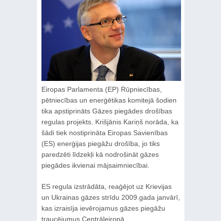
Eiropas Parlamenta (EP) Rūpniecības,
pētniecības un enerģētikas komitejā šodien
tika apstiprināts Gāzes piegādes drošības
regulas projekts. Krišjānis Kariņš norāda, ka
šādi tiek nostiprināta Eiropas Savienības
(ES) enerģijas piegāžu drošība, jo tiks
paredzēti līdzekļi kā nodrošināt gāzes
piegādes ikvienai mājsaimniecībai.
ES regula izstrādāta, reaģējot uz Krievijas
un Ukrainas gāzes strīdu 2009.gada janvārī,
kas izraisīja ievērojamus gāzes piegāžu
traucējumus Centrāleiropā.