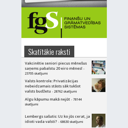
Skatītākie raksti
Vakcinētie seniori piecus mēnešus
saņems pabalstu 20 eiro mēnesī
-
23705 skatījumi
Valsts kontrole: Privatizācijas
nebeidzamais stāsts sāk tukšot
valsts budžetu
- 28762 skatījumi
Algu kāpumu makā nejūt
- 78144
skatījumi
Lembergs sašutis: Uz ko jūs cerat, ja
idioti vada valsti?
- 68630 skatījumi