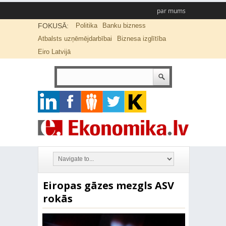
par mums
FOKUSĀ:
Politika
Banku bizness
Atbalsts uzņēmējdarbībai
Biznesa izglītība
Eiro Latvijā
Eiropas gāzes mezgls ASV
rokās