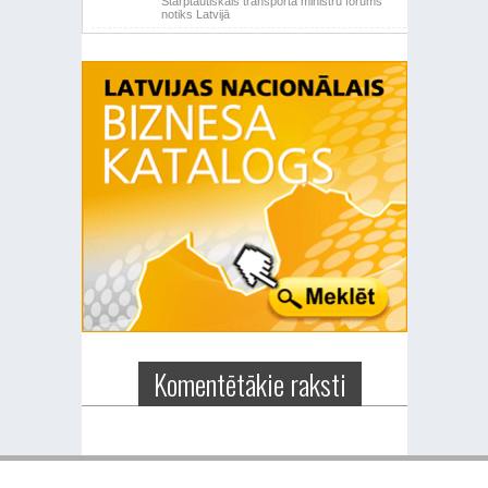
Starptautiskais transporta ministru forums
notiks Latvijā
Komentētākie raksti