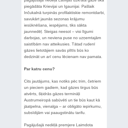
piegādāta Krievijai un Igaunijai. Pašlaik
Inčukalnā turpinās profilaktiskie remontdarbi,
savukārt jaunās sezonas krājumu
iesūknēšana, iespējams, tiks sākta
jaunnedēļ. Steigas neesot – visi līgumi
darbojas, un neviena puse no uzņemtajām
saistībām nav atteikusies. Tātad rudenī
gāzes lietotājiem savās plītīs būs ko
dedzināt un arī cenu lēcienam nav pamata.
Par katru cenu?
Cits jautājums, kas notiks pēc trim, četriem
un pieciem gadiem, kad gāzes tirgus būs
atvērts, šķidrās gāzes termināļi
Austrumeiropā sabūvēti un tie būs kaut kā
jāatpelna, vienalga – ar obligāto iepirkumu,
subsīdijām vai paaugstinātu tarifu.
Pagājušajā nedēļā premjere Laimdota