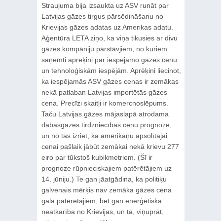
Straujuma bija izsaukta uz ASV runāt par
Latvijas gāzes tirgus pārsēdināšanu no
Krievijas gāzes adatas uz Amerikas adatu.
Aģentūra LETA ziņo, ka viņa tikusies ar divu
gāzes kompāniju pārstāvjiem, no kuriem
saņemti aprēķini par iespējamo gāzes cenu
un tehnoloģiskām iespējām. Aprēķini liecinot,
ka iespējamās ASV gāzes cenas ir zemākas
nekā patlaban Latvijas importētās gāzes
cena. Precīzi skaitļi ir komercnoslēpums.
Taču Latvijas gāzes mājaslapā atrodama
dabasgāzes tirdzniecības cenu prognoze,
un no tās izriet, ka amerikāņu apsolītajai
cenai pašlaik jābūt zemākai nekā krievu 277
eiro par tūkstoš kubikmetriem. (Šī ir
prognoze rūpnieciskajiem patērētājiem uz
14. jūniju.) Te gan jāatgādina, ka politiķu
galvenais mērķis nav zemāka gāzes cena
gala patērētājiem, bet gan enerģētiskā
neatkarība no Krievijas, un tā, viņuprāt,