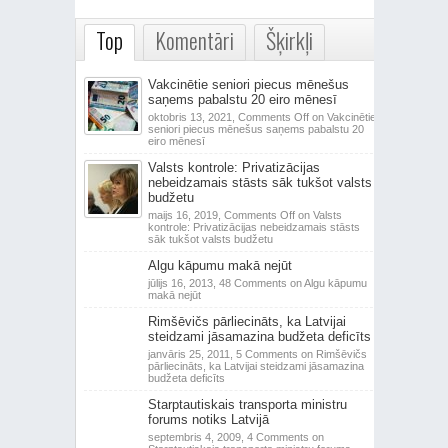
Top
Komentāri
Šķirkļi
Vakcinētie seniori piecus mēnešus
saņems pabalstu 20 eiro mēnesī
oktobris 13, 2021,
Comments Off
on Vakcinētie
seniori piecus mēnešus saņems pabalstu 20
eiro mēnesī
Valsts kontrole: Privatizācijas
nebeidzamais stāsts sāk tukšot valsts
budžetu
maijs 16, 2019,
Comments Off
on Valsts
kontrole: Privatizācijas nebeidzamais stāsts
sāk tukšot valsts budžetu
Algu kāpumu makā nejūt
jūlijs 16, 2013,
48 Comments
on Algu kāpumu
makā nejūt
Rimšēvičs pārliecināts, ka Latvijai
steidzami jāsamazina budžeta deficīts
janvāris 25, 2011,
5 Comments
on Rimšēvičs
pārliecināts, ka Latvijai steidzami jāsamazina
budžeta deficīts
Starptautiskais transporta ministru
forums notiks Latvijā
septembris 4, 2009,
4 Comments
on