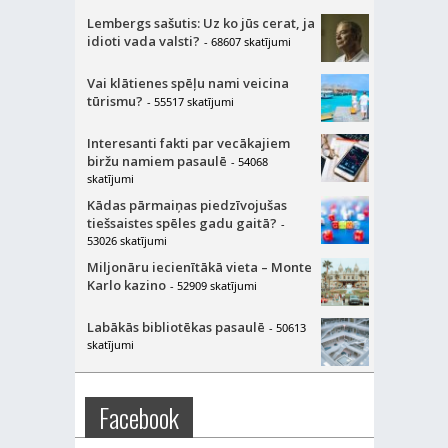
Lembergs sašutis: Uz ko jūs cerat, ja
idioti vada valsti?
- 68607 skatījumi
Vai klātienes spēļu nami veicina
tūrismu?
- 55517 skatījumi
Interesanti fakti par vecākajiem
biržu namiem pasaulē
- 54068
skatījumi
Kādas pārmaiņas piedzīvojušas
tiešsaistes spēles gadu gaitā?
-
53026 skatījumi
Miljonāru iecienītākā vieta – Monte
Karlo kazino
- 52909 skatījumi
Labākās bibliotēkas pasaulē
- 50613
skatījumi
Facebook