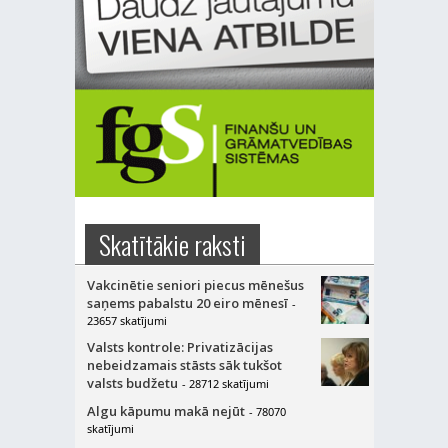
Skatītākie raksti
Vakcinētie seniori piecus mēnešus
saņems pabalstu 20 eiro mēnesī
-
23657 skatījumi
Valsts kontrole: Privatizācijas
nebeidzamais stāsts sāk tukšot
valsts budžetu
- 28712 skatījumi
Algu kāpumu makā nejūt
- 78070
skatījumi