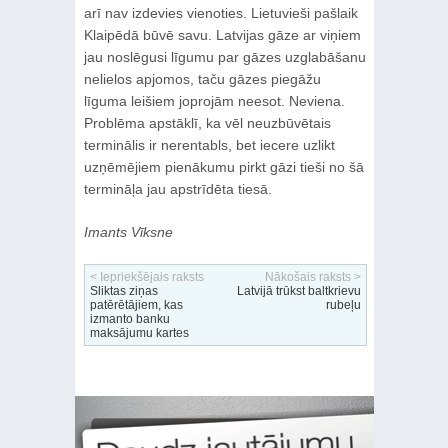
arī nav izdevies vienoties. Lietuvieši pašlaik
Klaipēdā būvē savu. Latvijas gāze ar viņiem
jau noslēgusi līgumu par gāzes uzglabāšanu
nelielos apjomos, taču gāzes piegāžu
līguma leišiem joprojām neesot. Neviena.
Problēma apstāklī, ka vēl neuzbūvētais
terminālis ir nerentabls, bet iecere uzlikt
uzņēmējiem pienākumu pirkt gāzi tieši no šā
termināļa jau apstrīdēta tiesā.
Imants Vīksne
< Iepriekšējais raksts
Nākošais raksts >
Sliktas ziņas
Latvijā trūkst baltkrievu
patērētājiem, kas
rubeļu
izmanto banku
maksājumu kartes