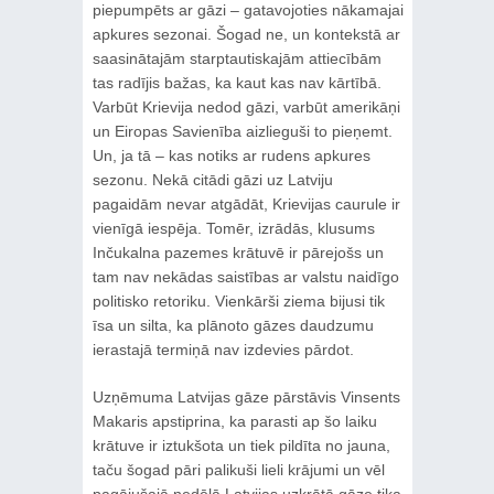
piepumpēts ar gāzi – gatavojoties nākamajai
apkures sezonai. Šogad ne, un kontekstā ar
saasinātajām starptautiskajām attiecībām
tas radījis bažas, ka kaut kas nav kārtībā.
Varbūt Krievija nedod gāzi, varbūt amerikāņi
un Eiropas Savienība aizlieguši to pieņemt.
Un, ja tā – kas notiks ar rudens apkures
sezonu. Nekā citādi gāzi uz Latviju
pagaidām nevar atgādāt, Krievijas caurule ir
vienīgā iespēja. Tomēr, izrādās, klusums
Inčukalna pazemes krātuvē ir pārejošs un
tam nav nekādas saistības ar valstu naidīgo
politisko retoriku. Vienkārši ziema bijusi tik
īsa un silta, ka plānoto gāzes daudzumu
ierastajā termiņā nav izdevies pārdot.
Uzņēmuma Latvijas gāze pārstāvis Vinsents
Makaris apstiprina, ka parasti ap šo laiku
krātuve ir iztukšota un tiek pildīta no jauna,
taču šogad pāri palikuši lieli krājumi un vēl
pagājušajā nedēļā Latvijas uzkrātā gāze tika