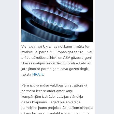
Vienalga, vai Ukrainas notikumi ir mākslīgi
izraisīti, lai pārdalītu Eiropas gāzes tirgu, vai
arī tie sākušies stihiski un ASV gāzes tirgoņi
tikai saskatījuši sev izdevīgu brīdi – Latvijai
jārēķinās ar pārmaiņām savā gāzes deglī,
raksta
NRA.lv
.
Pērn izjuka mūsu valdības un stratēģiskā
partnera iecere atdot amerikāņu
kompānijām izstrādei Latvijas slānekļa
gāzes krājumus. Tagad pie apvāršņa
parādījies jauns projekts. Ja pašiem slānekļa
gāzes biznesam rentablos apjomos mums