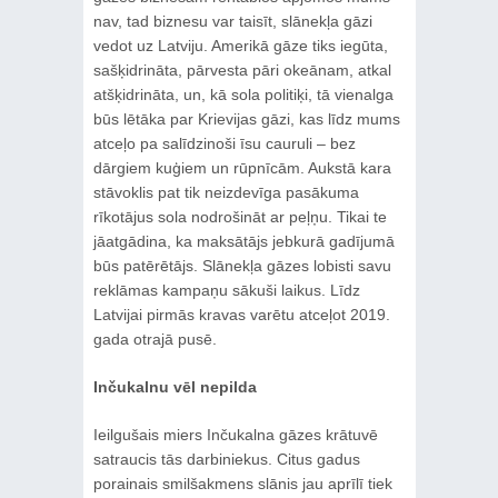
nav, tad biznesu var taisīt, slānekļa gāzi
vedot uz Latviju. Amerikā gāze tiks iegūta,
sašķidrināta, pārvesta pāri okeānam, atkal
atšķidrināta, un, kā sola politiķi, tā vienalga
būs lētāka par Krievijas gāzi, kas līdz mums
atceļo pa salīdzinoši īsu cauruli – bez
dārgiem kuģiem un rūpnīcām. Aukstā kara
stāvoklis pat tik neizdevīga pasākuma
rīkotājus sola nodrošināt ar peļņu. Tikai te
jāatgādina, ka maksātājs jebkurā gadījumā
būs patērētājs. Slānekļa gāzes lobisti savu
reklāmas kampaņu sākuši laikus. Līdz
Latvijai pirmās kravas varētu atceļot 2019.
gada otrajā pusē.
Inčukalnu vēl nepilda
Ieilgušais miers Inčukalna gāzes krātuvē
satraucis tās darbiniekus. Citus gadus
porainais smilšakmens slānis jau aprīlī tiek