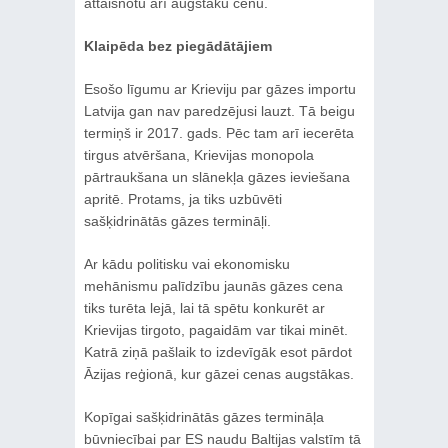
attaisnotu arī augstāku cenu.
Klaipēda bez piegādātājiem
Esošo līgumu ar Krieviju par gāzes importu
Latvija gan nav paredzējusi lauzt. Tā beigu
termiņš ir 2017. gads. Pēc tam arī iecerēta
tirgus atvēršana, Krievijas monopola
pārtraukšana un slānekļa gāzes ieviešana
apritē. Protams, ja tiks uzbūvēti
sašķidrinātās gāzes termināļi.
Ar kādu politisku vai ekonomisku
mehānismu palīdzību jaunās gāzes cena
tiks turēta lejā, lai tā spētu konkurēt ar
Krievijas tirgoto, pagaidām var tikai minēt.
Katrā ziņā pašlaik to izdevīgāk esot pārdot
Āzijas reģionā, kur gāzei cenas augstākas.
Kopīgai sašķidrinātās gāzes termināļa
būvniecībai par ES naudu Baltijas valstīm tā