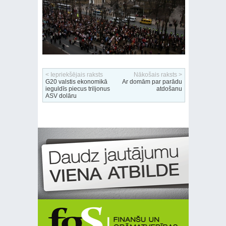
< Iepriekšējais raksts
Nākošais raksts >
G20 valstis ekonomikā
Ar domām par parādu
ieguldīs piecus triljonus
atdošanu
ASV dolāru