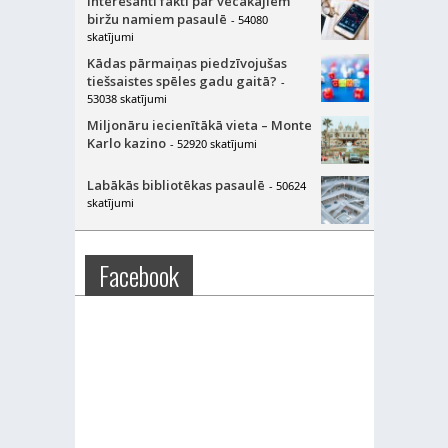
Interesanti fakti par vecākajiem
biržu namiem pasaulē
- 54080
skatījumi
Kādas pārmaiņas piedzīvojušas
tiešsaistes spēles gadu gaitā?
-
53038 skatījumi
Miljonāru iecienītākā vieta – Monte
Karlo kazino
- 52920 skatījumi
Labākās bibliotēkas pasaulē
- 50624
skatījumi
Facebook