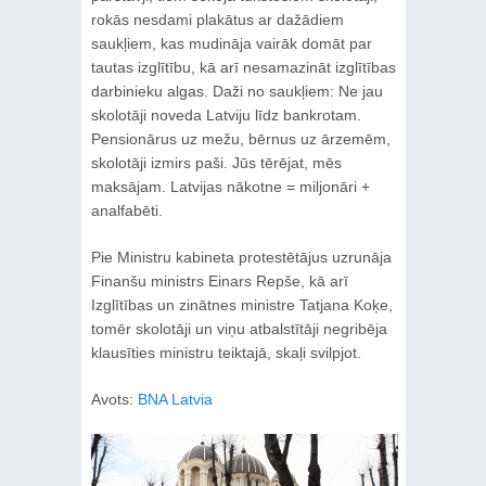
rokās nesdami plakātus ar dažādiem
saukļiem, kas mudināja vairāk domāt par
tautas izglītību, kā arī nesamazināt izglītības
darbinieku algas. Daži no saukļiem: Ne jau
skolotāji noveda Latviju līdz bankrotam.
Pensionārus uz mežu, bērnus uz ārzemēm,
skolotāji izmirs paši. Jūs tērējat, mēs
maksājam. Latvijas nākotne = miljonāri +
analfabēti.
Pie Ministru kabineta protestētājus uzrunāja
Finanšu ministrs Einars Repše, kā arī
Izglītības un zinātnes ministre Tatjana Koķe,
tomēr skolotāji un viņu atbalstītāji negribēja
klausīties ministru teiktajā, skaļi svilpjot.
Avots:
BNA Latvia