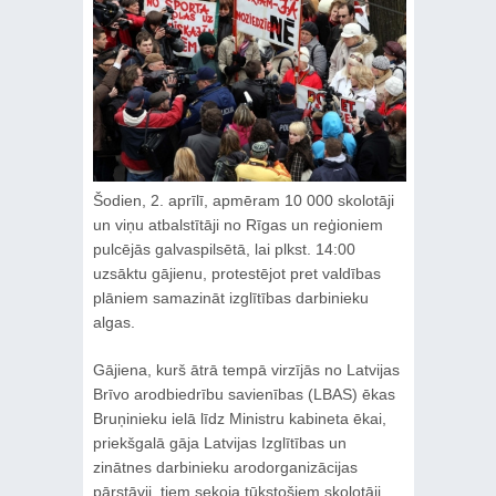
Šodien, 2. aprīlī, apmēram 10 000 skolotāji
un viņu atbalstītāji no Rīgas un reģioniem
pulcējās galvaspilsētā, lai plkst. 14:00
uzsāktu gājienu, protestējot pret valdības
plāniem samazināt izglītības darbinieku
algas.
Gājiena, kurš ātrā tempā virzījās no Latvijas
Brīvo arodbiedrību savienības (LBAS) ēkas
Bruņinieku ielā līdz Ministru kabineta ēkai,
priekšgalā gāja Latvijas Izglītības un
zinātnes darbinieku arodorganizācijas
pārstāvji, tiem sekoja tūkstošiem skolotāji,