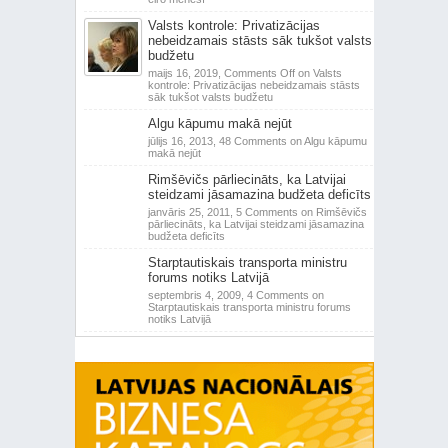
Valsts kontrole: Privatizācijas
nebeidzamais stāsts sāk tukšot valsts
budžetu
maijs 16, 2019,
Comments Off
on Valsts
kontrole: Privatizācijas nebeidzamais stāsts
sāk tukšot valsts budžetu
Algu kāpumu makā nejūt
jūlijs 16, 2013,
48 Comments
on Algu kāpumu
makā nejūt
Rimšēvičs pārliecināts, ka Latvijai
steidzami jāsamazina budžeta deficīts
janvāris 25, 2011,
5 Comments
on Rimšēvičs
pārliecināts, ka Latvijai steidzami jāsamazina
budžeta deficīts
Starptautiskais transporta ministru
forums notiks Latvijā
septembris 4, 2009,
4 Comments
on
Starptautiskais transporta ministru forums
notiks Latvijā