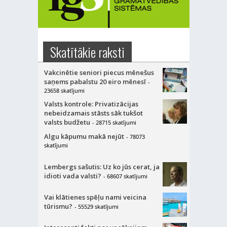
Skatītākie raksti
Vakcinētie seniori piecus mēnešus
saņems pabalstu 20 eiro mēnesī
-
23658 skatījumi
Valsts kontrole: Privatizācijas
nebeidzamais stāsts sāk tukšot
valsts budžetu
- 28715 skatījumi
Algu kāpumu makā nejūt
- 78073
skatījumi
Lembergs sašutis: Uz ko jūs cerat, ja
idioti vada valsti?
- 68607 skatījumi
Vai klātienes spēļu nami veicina
tūrismu?
- 55529 skatījumi