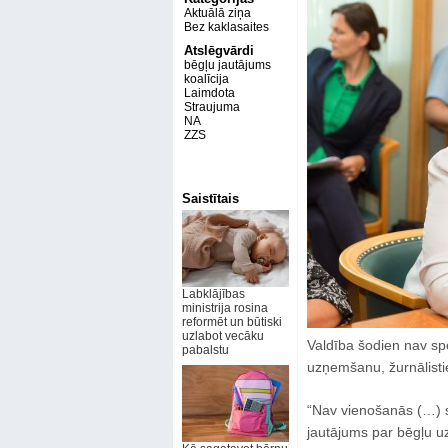
Aktuālā ziņa
Bez kaklasaites
Atslēgvārdi
bēgļu jautājums
koalīcija
Laimdota
Straujuma
NA
ZZS
Saistītais
Labklājības
ministrija rosina
reformēt un būtiski
uzlabot vecāku
Valdība šodien nav sp
pabalstu
uzņemšanu, žurnālisti
“Nav vienošanās (…) s
jautājums par bēgļu u