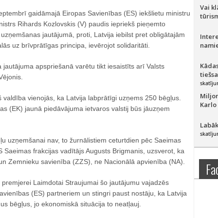
Vai k
eptembrī gaidāmajā Eiropas Savienības (ES) iekšlietu ministru
tūris
istrs Rihards Kozlovskis (V) paudis iepriekš pieņemto
 uzņemšanas jautājumā, proti, Latvija iebilst pret obligātajām
Inter
namie
s uz brīvprātīgas principa, ievērojot solidaritāti.
Kādas
jautājuma apspriešanā varētu tikt iesaistīts arī Valsts
tiešs
ējonis.
skatīju
Miljo
kš valdība vienojās, ka Latvija labprātīgi uzņems 250 bēgļus.
Karlo
as (EK) jaunā piedāvājuma ietvaros valstij būs jāuzņem
Labāk
skatīju
gļu uzņemšanai nav, to žurnālistiem ceturtdien pēc Saeimas
 Saeimas frakcijas vadītājs Augusts Brigmanis, uzsverot, ka
 un Zemnieku savienība (ZZS), ne Nacionālā apvienība (NA).
Fa
remjerei Laimdotai Straujumai šo jautājumu vajadzēs
avienības (ES) partneriem un stingri paust nostāju, ka Latvija
s bēgļus, jo ekonomiskā situācija to neatļauj.