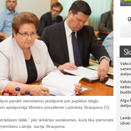
Sk
Vakci
saņem
skatīju
Valsts
nebei
budže
Algu 
ējusi panākt vienošanos jautājumā par papildus bēgļu
skatīju
em apstiprināja Ministru prezidente Laimdota Straujuma (V).
Lember
trādāsim tālāk,” pēc ārkārtas sanāksmes, kurā tika pārrunāts
idioti
zņemšanu Latvijā, sacīja Straujuma.