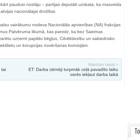
kārt paudusi nostāju – partijas deputāti uzskata, ka masveida
atvijas nacionālajai drošībai.
balsu vairākumu nodeva Nacionālās apvienības (NA) frakcijas
umus Patvēruma likumā, kas paredz, ka bez Saeimas
varētu uzņemt papildu bēgļus, Cilvēktiesību un sabiedrisko
 iekšlietu un korupcijas novēršanas komisijām.
Nākošais raksts >
 tai
ET: Darba ņēmēji turpmāk ceļā pavadīto laiku
varēs iekļaut darba laikā
To