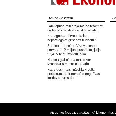
Jaunākie raksti
Fa
Labklājības ministrija rosina reformēt
un būtiski uzlabot vecāku pabalstu
Kā sagatavot bērnu skolai,
nepārslogojot ģimenes budžetu?
Septiņos mēnešos Vivi vilcienos
pārvadāti 12 miljoni pasažieru; jūlijā
97,4 % reisu izpildīti laikā
Naudas glabāšana mājās var
izmaksāt simtiem eiro gadā
Katrs desmitais mājokļa kredīta
pieteikums tiek noraidīts negatīvas
kredītvēstures dēļ
Visas tiesības aizsargātas |
© Ekonomika.l