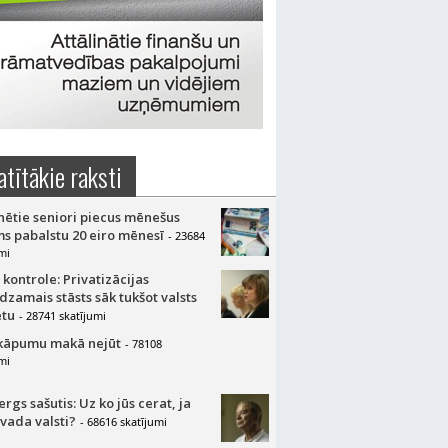
atītākie raksti
nētie seniori piecus mēnešus
s pabalstu 20 eiro mēnesī
- 23684
mi
 kontrole: Privatizācijas
dzamais stāsts sāk tukšot valsts
tu
- 28741 skatījumi
kāpumu makā nejūt
- 78108
mi
gs sašutis: Uz ko jūs cerat, ja
 vada valsti?
- 68616 skatījumi