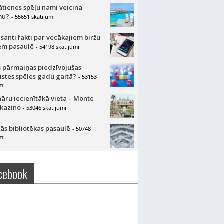
lātienes spēļu nami veicina
mu?
- 55651 skatījumi
esanti fakti par vecākajiem biržu
m pasaulē
- 54198 skatījumi
 pārmaiņas piedzīvojušas
aistes spēles gadu gaitā?
- 53153
mi
nāru iecienītākā vieta – Monte
 kazino
- 53046 skatījumi
ās bibliotēkas pasaulē
- 50748
mi
cebook