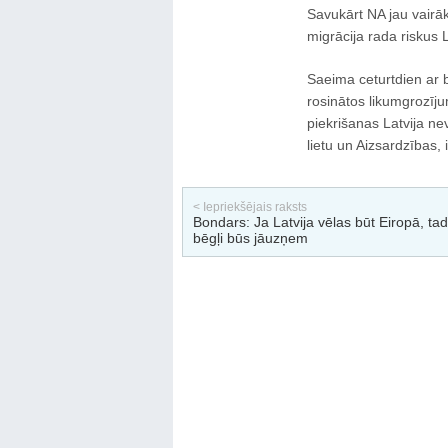
Savukārt NA jau vairāk
migrācija rada riskus L
Saeima ceturtdien ar 
rosinātos likumgrozīj
piekrišanas Latvija ne
lietu un Aizsardzības,
< Iepriekšējais raksts
Bondars: Ja Latvija vēlas būt Eiropā, tad
bēgļi būs jāuzņem