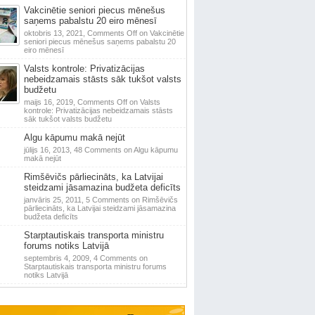
Vakcinētie seniori piecus mēnešus
saņems pabalstu 20 eiro mēnesī
oktobris 13, 2021,
Comments Off
on Vakcinētie
seniori piecus mēnešus saņems pabalstu 20
eiro mēnesī
Valsts kontrole: Privatizācijas
nebeidzamais stāsts sāk tukšot valsts
budžetu
maijs 16, 2019,
Comments Off
on Valsts
kontrole: Privatizācijas nebeidzamais stāsts
sāk tukšot valsts budžetu
Algu kāpumu makā nejūt
jūlijs 16, 2013,
48 Comments
on Algu kāpumu
makā nejūt
Rimšēvičs pārliecināts, ka Latvijai
steidzami jāsamazina budžeta deficīts
janvāris 25, 2011,
5 Comments
on Rimšēvičs
pārliecināts, ka Latvijai steidzami jāsamazina
budžeta deficīts
Starptautiskais transporta ministru
forums notiks Latvijā
septembris 4, 2009,
4 Comments
on
Starptautiskais transporta ministru forums
notiks Latvijā