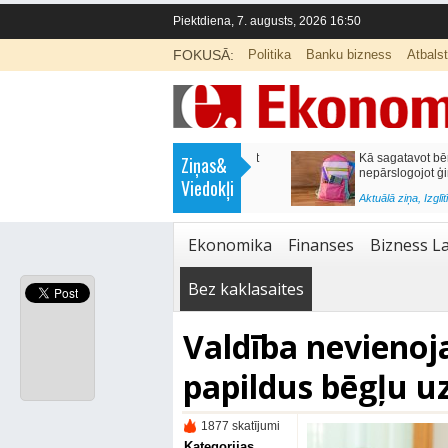
Piektdiena, 7. augusts, 2026 16:50
FOKUSĀ:
Politika
Banku bizness
Atbals
>
Labklājības ministrija rosina reformēt
Kā sagatavot bērnu sko
Ziņas&
un būtiski uzlabot vecāku pabalstu
nepārslogojot ģimene
Viedokļi
<
Aktuālā ziņa
,
Ekonomika
Aktuālā ziņa
,
Izglītība
Ekonomika
Finanses
Bizness La
Bez kaklasaites
Valdība nevienoj
papildus bēgļu 
1877 skatījumi
Kategorijas