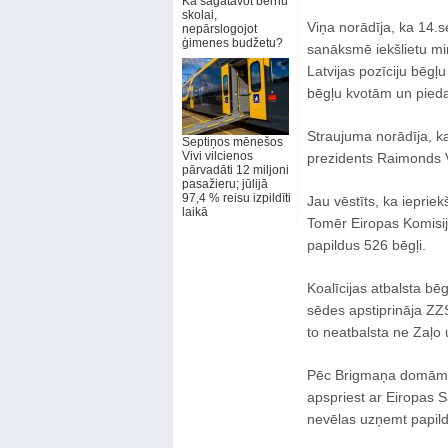
Kā sagatavot bērnu
skolai,
Viņa norādīja, ka 14.s
nepārslogojot
ģimenes budžetu?
sanāksmē iekšlietu min
Latvijas pozīciju bēgļu
bēgļu kvotām un piedalā
Straujuma norādīja, ka 
Septiņos mēnešos
Vivi vilcienos
prezidents Raimonds V
pārvadāti 12 miljoni
pasažieru; jūlijā
97,4 % reisu izpildīti
Jau vēstīts, ka ieprie
laikā
Tomēr Eiropas Komisij
papildus 526 bēgļi.
Koalīcijas atbalsta bē
sēdes apstiprināja ZZS
to neatbalsta ne Zaļo
Pēc Brigmaņa domām p
apspriest ar Eiropas S
nevēlas uzņemt papildu