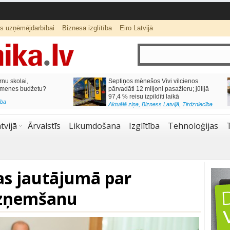
ts uzņēmējdarbībai
Biznesa izglītība
Eiro Latvijā
lai,
Septiņos mēnešos Vivi vilcienos
s budžetu?
pārvadāti 12 miljoni pasažieru; jūlijā
97,4 % reisu izpildīti laikā
Aktuālā ziņa
,
Bizness Latvijā
,
Tirdzniecība
tvijā
Ārvalstīs
Likumdošana
Izglītība
Tehnoloģijas
as jautājumā par
uzņemšanu