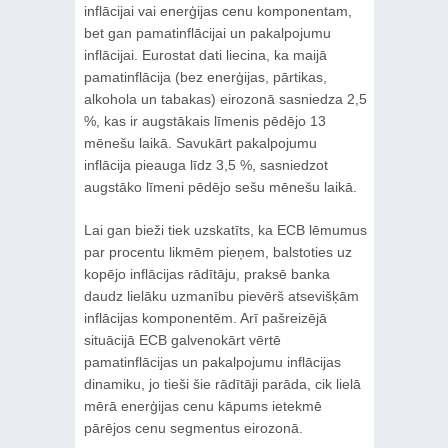
inflācijai vai enerģijas cenu komponentam,
bet gan pamatinflācijai un pakalpojumu
inflācijai. Eurostat dati liecina, ka maijā
pamatinflācija (bez enerģijas, pārtikas,
alkohola un tabakas) eirozonā sasniedza 2,5
%, kas ir augstākais līmenis pēdējo 13
mēnešu laikā. Savukārt pakalpojumu
inflācija pieauga līdz 3,5 %, sasniedzot
augstāko līmeni pēdējo sešu mēnešu laikā.
Lai gan bieži tiek uzskatīts, ka ECB lēmumus
par procentu likmēm pieņem, balstoties uz
kopējo inflācijas rādītāju, praksē banka
daudz lielāku uzmanību pievērš atsevišķām
inflācijas komponentēm. Arī pašreizējā
situācijā ECB galvenokārt vērtē
pamatinflācijas un pakalpojumu inflācijas
dinamiku, jo tieši šie rādītāji parāda, cik lielā
mērā enerģijas cenu kāpums ietekmē
pārējos cenu segmentus eirozonā.