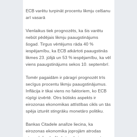
ECB varētu turpināt procentu likmju celšanu
arī vasarā
Vienlaikus tiek prognozēts, ka šis varētu
nebūt pēdējais likmju paaugstinājums
šogad. Tirgus vērtējums rāda 40 %
iespējamību, ka ECB atkārtoti paaugstinās
likmes 23. jūlijā un 53 % iespējamību, ka vēl
viens paaugstinājums sekos 10. septembrī.
Tomēr pagaidām ir pāragri prognozēt trīs
secīgus procentu likmju paaugstinājumus.
Inflācija ir tikai viens no faktoriem, ko ECB
rūpīgi izvērtē. Otrs būtisks aspekts ir
eirozonas ekonomikas attīstības cikls un tās
spēja izturēt stingrāku monetāro politiku.
Bankas Citadele analīze liecina, ka
eirozonas ekonomika joprojām atrodas