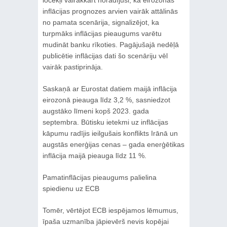
inflācijas prognozes arvien vairāk attālinās
no pamata scenārija, signalizējot, ka
turpmāks inflācijas pieaugums varētu
mudināt banku rīkoties. Pagājušajā nedēļā
publicētie inflācijas dati šo scenāriju vēl
vairāk pastiprināja.
Saskaņā ar Eurostat datiem maijā inflācija
eirozonā pieauga līdz 3,2 %, sasniedzot
augstāko līmeni kopš 2023. gada
septembra. Būtisku ietekmi uz inflācijas
kāpumu radījis ieilgušais konflikts Irānā un
augstās enerģijas cenas – gada enerģētikas
inflācija maijā pieauga līdz 11 %.
Pamatinflācijas pieaugums palielina
spiedienu uz ECB
Tomēr, vērtējot ECB iespējamos lēmumus,
īpaša uzmanība jāpievērš nevis kopējai