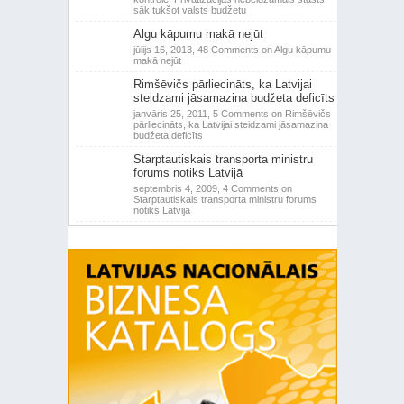
sāk tukšot valsts budžetu
Algu kāpumu makā nejūt
jūlijs 16, 2013,
48 Comments
on Algu kāpumu
makā nejūt
Rimšēvičs pārliecināts, ka Latvijai
steidzami jāsamazina budžeta deficīts
janvāris 25, 2011,
5 Comments
on Rimšēvičs
pārliecināts, ka Latvijai steidzami jāsamazina
budžeta deficīts
Starptautiskais transporta ministru
forums notiks Latvijā
septembris 4, 2009,
4 Comments
on
Starptautiskais transporta ministru forums
notiks Latvijā