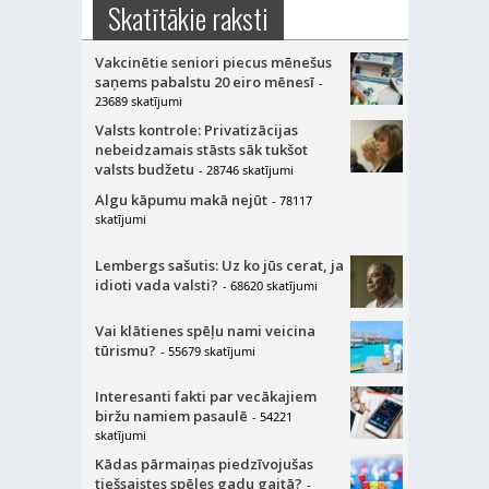
Skatītākie raksti
Vakcinētie seniori piecus mēnešus
saņems pabalstu 20 eiro mēnesī
-
23689 skatījumi
Valsts kontrole: Privatizācijas
nebeidzamais stāsts sāk tukšot
valsts budžetu
- 28746 skatījumi
Algu kāpumu makā nejūt
- 78117
skatījumi
Lembergs sašutis: Uz ko jūs cerat, ja
idioti vada valsti?
- 68620 skatījumi
Vai klātienes spēļu nami veicina
tūrismu?
- 55679 skatījumi
Interesanti fakti par vecākajiem
biržu namiem pasaulē
- 54221
skatījumi
Kādas pārmaiņas piedzīvojušas
tiešsaistes spēles gadu gaitā?
-