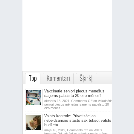
Top
Komentāri
Šķirkļi
Vakcinētie seniori piecus mēnešus
saņems pabalstu 20 eiro mēnesī
oktobris 13, 2021,
Comments Off
on Vakcinētie
seniori piecus mēnešus saņems pabalstu 20
eiro mēnesī
Valsts kontrole: Privatizācijas
nebeidzamais stāsts sāk tukšot valsts
budžetu
maijs 16, 2019,
Comments Off
on Valsts
kontrole: Privatizācijas nebeidzamais stāsts