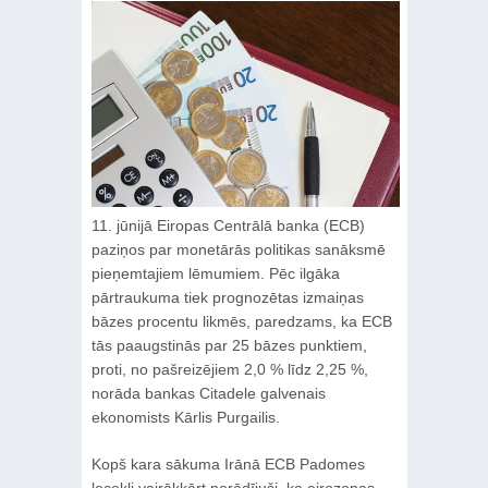
11. jūnijā Eiropas Centrālā banka (ECB)
paziņos par monetārās politikas sanāksmē
pieņemtajiem lēmumiem. Pēc ilgāka
pārtraukuma tiek prognozētas izmaiņas
bāzes procentu likmēs, paredzams, ka ECB
tās paaugstinās par 25 bāzes punktiem,
proti, no pašreizējiem 2,0 % līdz 2,25 %,
norāda bankas Citadele galvenais
ekonomists Kārlis Purgailis.
Kopš kara sākuma Irānā ECB Padomes
locekļi vairākkārt norādījuši, ka eirozonas