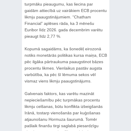
turpmāku pieaugumu, kas liecina par
gaidām attiecībā uz vairākiem ECB procentu
likmju paaugstinājumiem. “Chatham
Financial” aplēses rāda, ka 3 mēnešu
Euribor līdz 2026. gada decembrim varētu
pieaugt līdz 2,77 %.
Kopumā sagaidāms, ka šonedēļ eirozonā
notiks monetārās politikas kursa maiņa, ECB
pēc ilgāka pārtraukuma paaugstinot bāzes
procentu likmes. Vienlaikus pastāv augsta
varbūtība, ka pēc šī lēmuma sekos vēl
vismaz viens likmju paaugstinājums.
Galvenais faktors, kas varētu mazināt
nepieciešamību pēc turpmākas procentu
likmju celšanas, būtu konflikta izbeigšanās
Irānā, tostarp vienošanās par kuģošanas
atjaunošanu Hormuza šaurumā. Tomēr
pašlaik finanšu tirgi saglabā piesardzīgu