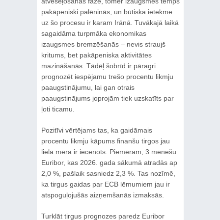
atveseļošanās fāzē, tomēr izaugsmes temps
pakāpeniski palēninās, un būtiska ietekme
uz šo procesu ir karam Irānā. Tuvākajā laikā
sagaidāma turpmāka ekonomikas
izaugsmes bremzēšanās – nevis straujš
kritums, bet pakāpeniska aktivitātes
mazināšanās. Tādēļ šobrīd ir pāragri
prognozēt iespējamu trešo procentu likmju
paaugstinājumu, lai gan otrais
paaugstinājums joprojām tiek uzskatīts par
ļoti ticamu.
Pozitīvi vērtējams tas, ka gaidāmais
procentu likmju kāpums finanšu tirgos jau
lielā mērā ir iecenots. Piemēram, 3 mēnešu
Euribor, kas 2026. gada sākumā atradās ap
2,0 %, pašlaik sasniedz 2,3 %. Tas nozīmē,
ka tirgus gaidas par ECB lēmumiem jau ir
atspoguļojušās aizņemšanās izmaksās.
Turklāt tirgus prognozes paredz Euribor