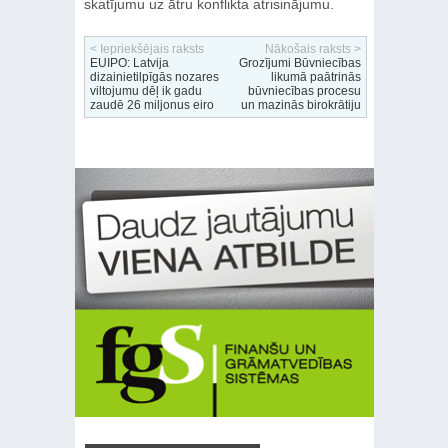
skatījumu uz ātru konflikta atrisinājumu.
< Iepriekšējais raksts
Nākošais raksts >
EUIPO: Latvija
Grozījumi Būvniecības
dizainietilpīgās nozares
likumā paātrinās
viltojumu dēļ ik gadu
būvniecības procesu
zaudē 26 miljonus eiro
un mazinās birokrātiju