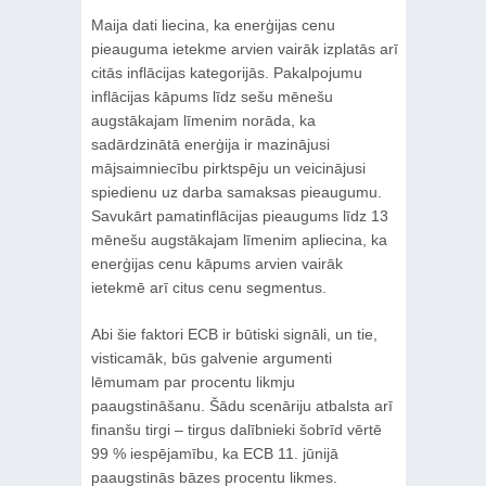
Maija dati liecina, ka enerģijas cenu
pieauguma ietekme arvien vairāk izplatās arī
citās inflācijas kategorijās. Pakalpojumu
inflācijas kāpums līdz sešu mēnešu
augstākajam līmenim norāda, ka
sadārdzinātā enerģija ir mazinājusi
mājsaimniecību pirktspēju un veicinājusi
spiedienu uz darba samaksas pieaugumu.
Savukārt pamatinflācijas pieaugums līdz 13
mēnešu augstākajam līmenim apliecina, ka
enerģijas cenu kāpums arvien vairāk
ietekmē arī citus cenu segmentus.
Abi šie faktori ECB ir būtiski signāli, un tie,
visticamāk, būs galvenie argumenti
lēmumam par procentu likmju
paaugstināšanu. Šādu scenāriju atbalsta arī
finanšu tirgi – tirgus dalībnieki šobrīd vērtē
99 % iespējamību, ka ECB 11. jūnijā
paaugstinās bāzes procentu likmes.