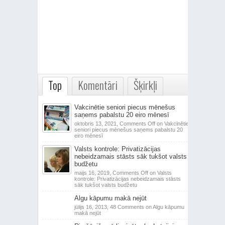
Top
Komentāri
Šķirkļi
Vakcinētie seniori piecus mēnešus
saņems pabalstu 20 eiro mēnesī
oktobris 13, 2021,
Comments Off
on Vakcinētie
seniori piecus mēnešus saņems pabalstu 20
eiro mēnesī
Valsts kontrole: Privatizācijas
nebeidzamais stāsts sāk tukšot valsts
budžetu
maijs 16, 2019,
Comments Off
on Valsts
kontrole: Privatizācijas nebeidzamais stāsts
sāk tukšot valsts budžetu
Algu kāpumu makā nejūt
jūlijs 16, 2013,
48 Comments
on Algu kāpumu
makā nejūt