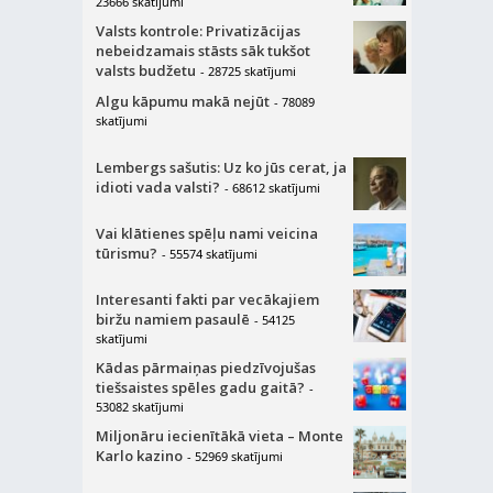
23666 skatījumi
Valsts kontrole: Privatizācijas
nebeidzamais stāsts sāk tukšot
valsts budžetu
- 28725 skatījumi
Algu kāpumu makā nejūt
- 78089
skatījumi
Lembergs sašutis: Uz ko jūs cerat, ja
idioti vada valsti?
- 68612 skatījumi
Vai klātienes spēļu nami veicina
tūrismu?
- 55574 skatījumi
Interesanti fakti par vecākajiem
biržu namiem pasaulē
- 54125
skatījumi
Kādas pārmaiņas piedzīvojušas
tiešsaistes spēles gadu gaitā?
-
53082 skatījumi
Miljonāru iecienītākā vieta – Monte
Karlo kazino
- 52969 skatījumi