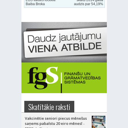
LGS valdes locekle
skaits 2014.gadā
Baiba Broka
audzis par 54,19%
Skatītākie raksti
Vakcinētie seniori piecus mēnešus
saņems pabalstu 20 eiro mēnesī
-