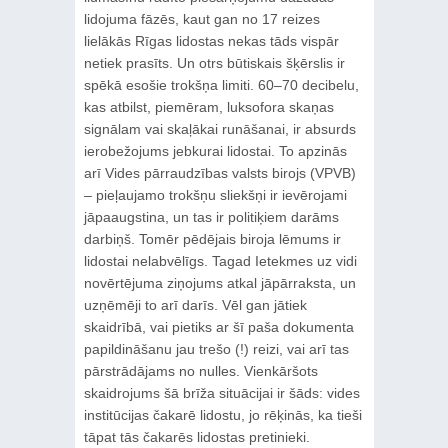
lidojuma fāzēs, kaut gan no 17 reizes
lielākās Rīgas lidostas nekas tāds vispār
netiek prasīts. Un otrs būtiskais šķērslis ir
spēkā esošie trokšņa limiti. 60–70 decibelu,
kas atbilst, piemēram, luksofora skaņas
signālam vai skaļākai runāšanai, ir absurds
ierobežojums jebkurai lidostai. To apzinās
arī Vides pārraudzības valsts birojs (VPVB)
– pieļaujamo trokšņu sliekšņi ir ievērojami
jāpaaugstina, un tas ir politiķiem darāms
darbiņš. Tomēr pēdējais biroja lēmums ir
lidostai nelabvēlīgs. Tagad Ietekmes uz vidi
novērtējuma ziņojums atkal jāpārraksta, un
uzņēmēji to arī darīs. Vēl gan jātiek
skaidrībā, vai pietiks ar šī paša dokumenta
papildināšanu jau trešo (!) reizi, vai arī tas
pārstrādājams no nulles. Vienkāršots
skaidrojums šā brīža situācijai ir šāds: vides
institūcijas čakarē lidostu, jo rēķinās, ka tieši
tāpat tās čakarēs lidostas pretinieki.