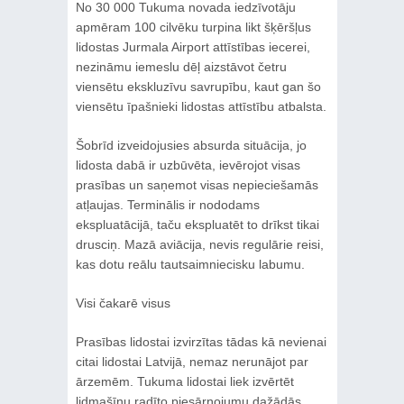
No 30 000 Tukuma novada iedzīvotāju
apmēram 100 cilvēku turpina likt šķēršļus
lidostas Jurmala Airport attīstības iecerei,
nezināmu iemeslu dēļ aizstāvot četru
viensētu ekskluzīvu savrupību, kaut gan šo
viensētu īpašnieki lidostas attīstību atbalsta.
Šobrīd izveidojusies absurda situācija, jo
lidosta dabā ir uzbūvēta, ievērojot visas
prasības un saņemot visas nepieciešamās
atļaujas. Terminālis ir nododams
ekspluatācijā, taču ekspluatēt to drīkst tikai
drusciņ. Mazā aviācija, nevis regulārie reisi,
kas dotu reālu tautsaimniecisku labumu.
Visi čakarē visus
Prasības lidostai izvirzītas tādas kā nevienai
citai lidostai Latvijā, nemaz nerunājot par
ārzemēm. Tukuma lidostai liek izvērtēt
lidmašīnu radīto piesārņojumu dažādās