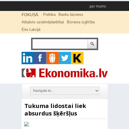
par mums
FOKUSĀ:
Politika
Banku bizness
Atbalsts uzņēmējdarbībai
Biznesa izglītība
Eiro Latvijā
Tukuma lidostai liek
absurdus šķēršļus