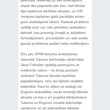
paviršībā. Ietekmes uz vidi novērtējums
vispār tika pieprasīts pēc tam, kad lidosta
bija saņēmusi darbības akceptu, un IVN
ziņojuma tapšanas gaitā parādījās arvien
jauni analizējamie faktori. Patiesie problēmu
radītāji esot «uz roku pirkstiem saskaitāmi
aktīvisti, kas prasmīgi žonglē ar dažādiem
formulējumiem, procedūrām un rada arvien
jaunas problēmas pašām vides institūcijām».
Drīz pēc VPVB lēmuma ievietošanas
internetā Tukuma iedzīvotāju vārdā kāds
Jānis Frišvelds izplatīja paziņojumu ar
maldinošu saturu – ka birojs pavisam
aizliedzis Tukuma lidostas darbības
paplašināšanu, taču tas faktiski neatbilst
patiesībai. Kaut ko atļaut vai aizliegt var
Engures pašvaldība, kuras teritorijā lidlauks
atrodas un kas ir arī projekta līdzīpašniece.
Tukuma un Engures novada iedzīvotāju
vairākums un arī pašvaldības lidostas