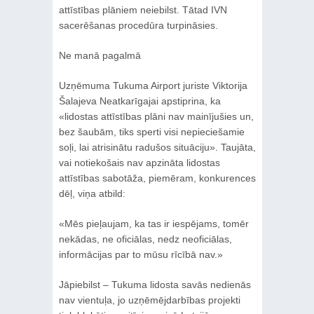
attīstības plāniem neiebilst. Tātad IVN
sacerēšanas procedūra turpināsies.
Ne manā pagalmā
Uzņēmuma Tukuma Airport juriste Viktorija
Šalajeva Neatkarīgajai apstiprina, ka
«lidostas attīstības plāni nav mainījušies un,
bez šaubām, tiks sperti visi nepieciešamie
soļi, lai atrisinātu radušos situāciju». Taujāta,
vai notiekošais nav apzināta lidostas
attīstības sabotāža, piemēram, konkurences
dēļ, viņa atbild:
«Mēs pieļaujam, ka tas ir iespējams, tomēr
nekādas, ne oficiālas, nedz neoficiālas,
informācijas par to mūsu rīcībā nav.»
Jāpiebilst – Tukuma lidosta savās nedienās
nav vientuļa, jo uzņēmējdarbības projekti