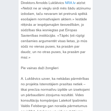
Direktors Arnolds Lukšēvics
NRA.lv
atzīst:
«Nebūt ne ar vieglu sirdi mēs šādu atzinumu
izdodam, taču nevaram iet pretrunā spēkā
esošajiem normatīvajiem aktiem.» Iestāde
rēķinās ar iespējamajām tiesvedībām, jo
sūdzības tika iesniegtas pat Eiropas
Savienības institūcijās. «Tāpēc ļoti rūpīgi
cenšamies argumentēt visas lietas, jo mūs
sūdz no vienas puses, ka prasām par
daudz, un no otras puses, ka prasām par
maz.»
Pie vainas daži žonglieri
A. Lukšēvics uzver, ka nekādas pārmērības
no projekta īstenotājiem prasītas netiek –
tikai precīza normatīvu izpilde un izsekojami
un pārbaudāmi ziņojuma rezultāti. Vides
konsultāciju kompānijas Latekoil īpašnieks
Valdis Felsbergs gan noraida pārmetumus