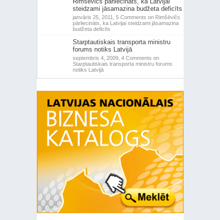
Rimšēvičs pārliecināts, ka Latvijai
steidzami jāsamazina budžeta deficīts
janvāris 25, 2011,
5 Comments
on Rimšēvičs
pārliecināts, ka Latvijai steidzami jāsamazina
budžeta deficīts
Starptautiskais transporta ministru
forums notiks Latvijā
septembris 4, 2009,
4 Comments
on
Starptautiskais transporta ministru forums
notiks Latvijā