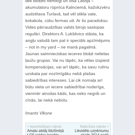
tiek bloķēti nemitīgi un visā Latvijā –
akumulatoru rūpnīca Kalnciemā, kažokzvēru
audzētava Turlavā, tad vēl stikla vate,
kokakola, cūku fermas utt. Ar šo paradoksu
Vides pārraudzības valsts birojs sastopas
regulāri. Direktors A. Lukšēvics stāsta, ka
angļu valodā tam pat ir speciāls apzīmējums
– not in my yard – ne manā pagalmā.
Jaunas saimnieciskas ieceres bloķē nelielas
ļaužu grupas. Vai nu tāpēc, ka vēlas izspiest
kompensācijas, vai arī tāpēc, ka savu rutīnu
uzskata par nozīmīgāku nekā plašas
sabiedrības intereses. Lai cik nomaļa arī
būtu vieta un iecere sabiedrībai noderīga,
vienmēr atrodas kāds, kas neko negrib un
cīnās, lai nekā nebūtu.
Imants Vīksne
< Iepriekšējais raksts
Nākošais raksts >
Amatu atstāj līdzšinējā
Likvidēto uzņēmumu