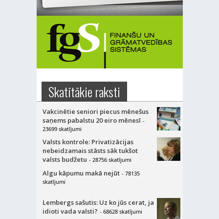
Skatītākie raksti
Vakcinētie seniori piecus mēnešus
saņems pabalstu 20 eiro mēnesī
-
23699 skatījumi
Valsts kontrole: Privatizācijas
nebeidzamais stāsts sāk tukšot
valsts budžetu
- 28756 skatījumi
Algu kāpumu makā nejūt
- 78135
skatījumi
Lembergs sašutis: Uz ko jūs cerat, ja
idioti vada valsti?
- 68628 skatījumi