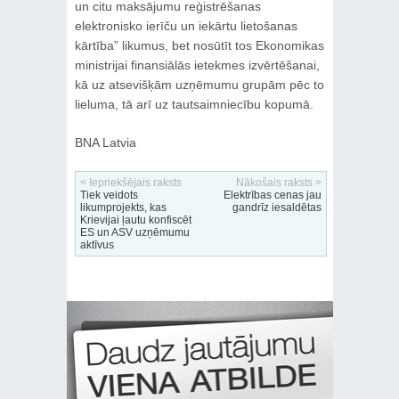
un citu maksājumu reģistrēšanas
elektronisko ierīču un iekārtu lietošanas
kārtība” likumus, bet nosūtīt tos Ekonomikas
ministrijai finansiālās ietekmes izvērtēšanai,
kā uz atsevišķām uzņēmumu grupām pēc to
lieluma, tā arī uz tautsaimniecību kopumā.
BNA Latvia
< Iepriekšējais raksts
Nākošais raksts >
Tiek veidots
Elektrības cenas jau
likumprojekts, kas
gandrīz iesaldētas
Krievijai ļautu konfiscēt
ES un ASV uzņēmumu
aktīvus