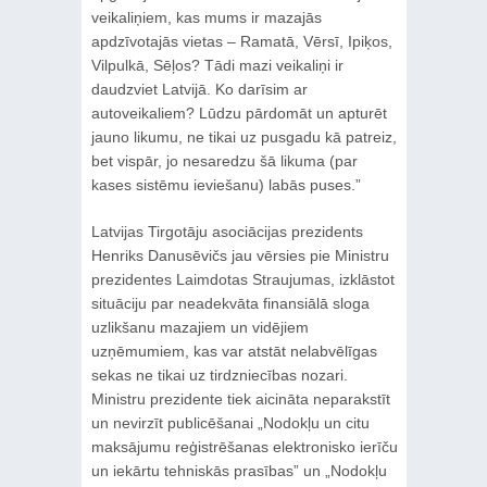
veikaliņiem, kas mums ir mazajās
apdzīvotajās vietas – Ramatā, Vērsī, Ipiķos,
Vilpulkā, Sēļos? Tādi mazi veikaliņi ir
daudzviet Latvijā. Ko darīsim ar
autoveikaliem? Lūdzu pārdomāt un apturēt
jauno likumu, ne tikai uz pusgadu kā patreiz,
bet vispār, jo nesaredzu šā likuma (par
kases sistēmu ieviešanu) labās puses.”
Latvijas Tirgotāju asociācijas prezidents
Henriks Danusēvičs jau vērsies pie Ministru
prezidentes Laimdotas Straujumas, izklāstot
situāciju par neadekvāta finansiālā sloga
uzlikšanu mazajiem un vidējiem
uzņēmumiem, kas var atstāt nelabvēlīgas
sekas ne tikai uz tirdzniecības nozari.
Ministru prezidente tiek aicināta neparakstīt
un nevirzīt publicēšanai „Nodokļu un citu
maksājumu reģistrēšanas elektronisko ierīču
un iekārtu tehniskās prasības” un „Nodokļu