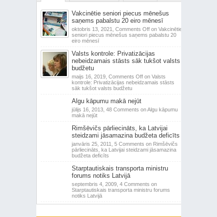
Vakcinētie seniori piecus mēnešus
saņems pabalstu 20 eiro mēnesī
oktobris 13, 2021,
Comments Off
on Vakcinētie
seniori piecus mēnešus saņems pabalstu 20
eiro mēnesī
Valsts kontrole: Privatizācijas
nebeidzamais stāsts sāk tukšot valsts
budžetu
maijs 16, 2019,
Comments Off
on Valsts
kontrole: Privatizācijas nebeidzamais stāsts
sāk tukšot valsts budžetu
Algu kāpumu makā nejūt
jūlijs 16, 2013,
48 Comments
on Algu kāpumu
makā nejūt
Rimšēvičs pārliecināts, ka Latvijai
steidzami jāsamazina budžeta deficīts
janvāris 25, 2011,
5 Comments
on Rimšēvičs
pārliecināts, ka Latvijai steidzami jāsamazina
budžeta deficīts
Starptautiskais transporta ministru
forums notiks Latvijā
septembris 4, 2009,
4 Comments
on
Starptautiskais transporta ministru forums
notiks Latvijā