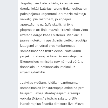
Tirgotāju viedoklis ir tāds, ka aizvērsies
daudzi lokāli Latvijas rajonu tirdzniecības un
pakalpojumu uzņēmumi, arī mazie ražotāju
veikaliņi pie ražotnēm, jo kopējais
apgrozījums uzrādīs skaitli, lai tiktu
pieprasīts arī šajā mazajā tirdzniecības vietā
uzstādīt dārgo kases sistēmu. Vienlaikus
jaunie noteikumi apstādinās vietējo tirgotāju
izaugsmi un vērsti pret konkurences
samazināšanos tirdzniecībā. Noteikumu
projektu gatavojusi Finanšu ministrija, bet
Ekonomikas ministrija nav ņēmusi vērā to
finansiālo un nefinansiālo ietekmi uz
uzņēmējdarbību.
„Latvijas vidējam, lokālam uzņēmumam
samazināsies konkurētspēja attiecībā pret
lielajiem Latvijā strādājošajiem ārzemju
veikalu tīkliem,” situāciju raksturo SIA
Kanclers plus finanšu direktore Ilva Mieze.