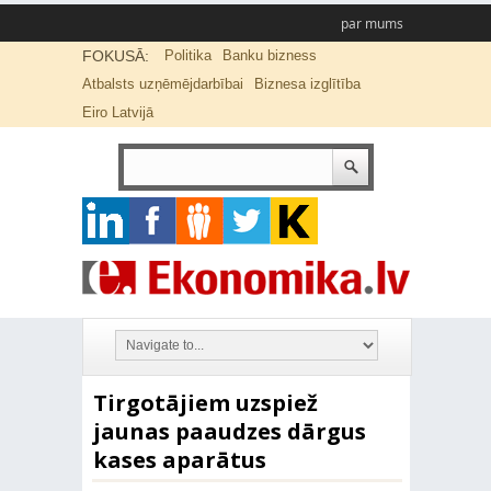
par mums
FOKUSĀ:
Politika
Banku bizness
Atbalsts uzņēmējdarbībai
Biznesa izglītība
Eiro Latvijā
Tirgotājiem uzspiež
jaunas paaudzes dārgus
kases aparātus