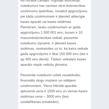
Kā norāda Latvijas Tirgotāju asociācija,
noteikumos nav ņemtas vērā tirdzniecības
uzņēmumu īpatnības, nosakot apgrozījumu
pie kāda uzņēmumam ir jāievieš attiecīgie
kases aparāti vai kases sistēmas.
Piemēram, lauku uzņēmumam ar gada
apgrozījumu 1 500 001 eiro, kuram ir 10
mazumtirdzniecības veikali, pieņemto
noteikumu izpratnē, ir jāievieš kases
sistēmas, neskatoties uz to, ka katra veikala
gada apgrozījums ir tikai 150 000 eiro (tas ir
ap 400 eiro dienā). Tādam veikalam kases
aparāts vispār nebūtu jāmaina.
Pieņemtie noteikumi uzliek neadekvātu
finansiālo slogu maziem un vidējiem
uzņēmumiem. Viena hibrīdā aparāta
aptuvenā cena ir 1500 eiro un vienas kases
sistēmas cena – 3000 eiro (bez
uzstādīšanas izmaksām).