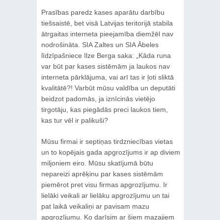
Prasības paredz kases aparātu darbību
tiešsaistē, bet visā Latvijas teritorijā stabila
ātrgaitas interneta pieejamība diemžēl nav
nodrošināta. SIA Zaltes un SIA Ābeles
līdzīpašniece Ilze Berga saka: „Kāda runa
var būt par kases sistēmām ja laukos nav
interneta pārklājuma, vai arī tas ir ļoti sliktā
kvalitātē?! Varbūt mūsu valdība un deputāti
beidzot padomās, ja iznīcinās vietējo
tirgotāju, kas piegādās preci laukos tiem,
kas tur vēl ir palikuši?
Mūsu firmai ir septiņas tirdzniecības vietas
un to kopējais gada apgrozījums ir ap diviem
miljoniem eiro. Mūsu skatījumā būtu
nepareizi aprēķinu par kases sistēmām
piemērot pret visu firmas apgrozījumu. Ir
lielāki veikali ar lielāku apgrozījumu un tai
pat laikā veikaliņi ar pavisam mazu
apgrozījumu. Ko darīsim ar šiem mazajiem