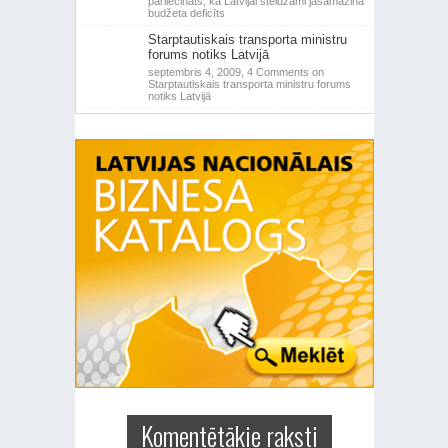
pārliecināts, ka Latvijai steidzami jāsamazina
budžeta deficīts
Starptautiskais transporta ministru
forums notiks Latvijā
septembris 4, 2009,
4 Comments
on
Starptautiskais transporta ministru forums
notiks Latvijā
Komentētākie raksti