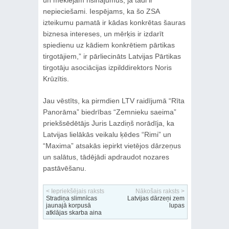
nepieciešami. Iespējams, ka šo ZSA
izteikumu pamatā ir kādas konkrētas šauras
biznesa intereses, un mērķis ir izdarīt
spiedienu uz kādiem konkrētiem pārtikas
tirgotājiem,” ir pārliecināts Latvijas Pārtikas
tirgotāju asociācijas izpilddirektors Noris
Krūzītis.
Jau vēstīts, ka pirmdien LTV raidījumā “Rīta
Panorāma” biedrības “Zemnieku saeima”
priekšsēdētājs Juris Lazdiņš norādīja, ka
Latvijas lielākās veikalu ķēdes “Rimi” un
“Maxima” atsakās iepirkt vietējos dārzeņus
un salātus, tādējādi apdraudot nozares
pastāvēšanu.
< Iepriekšējais raksts
Nākošais raksts >
Stradiņa slimnīcas
Latvijas dārzeņi zem
jaunajā korpusā
lupas
atklājas skarba aina