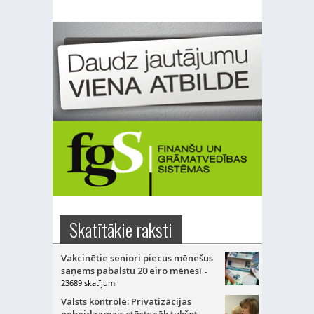
Skatītākie raksti
Vakcinētie seniori piecus mēnešus
saņems pabalstu 20 eiro mēnesī
-
23689 skatījumi
Valsts kontrole: Privatizācijas
nebeidzamais stāsts sāk tukšot