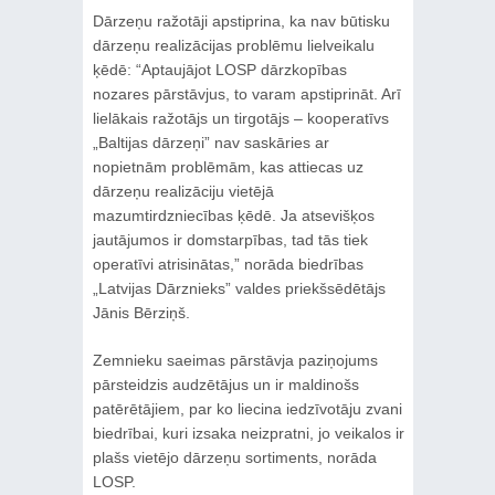
Dārzeņu ražotāji apstiprina, ka nav būtisku
dārzeņu realizācijas problēmu lielveikalu
ķēdē: “Aptaujājot LOSP dārzkopības
nozares pārstāvjus, to varam apstiprināt. Arī
lielākais ražotājs un tirgotājs – kooperatīvs
„Baltijas dārzeņi” nav saskāries ar
nopietnām problēmām, kas attiecas uz
dārzeņu realizāciju vietējā
mazumtirdzniecības ķēdē. Ja atsevišķos
jautājumos ir domstarpības, tad tās tiek
operatīvi atrisinātas,” norāda biedrības
„Latvijas Dārznieks” valdes priekšsēdētājs
Jānis Bērziņš.
Zemnieku saeimas pārstāvja paziņojums
pārsteidzis audzētājus un ir maldinošs
patērētājiem, par ko liecina iedzīvotāju zvani
biedrībai, kuri izsaka neizpratni, jo veikalos ir
plašs vietējo dārzeņu sortiments, norāda
LOSP.