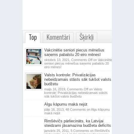
Top
Komentāri
Šķirkļi
Vakcinētie seniori piecus mēnešus
saņems pabalstu 20 eiro mēnesī
oktobris 13, 2021,
Comments Off
on Vakcinētie
seniori piecus mēnešus saņems pabalstu 20
eiro mēnesī
Valsts kontrole: Privatizācijas
nebeidzamais stāsts sāk tukšot valsts
budžetu
maijs 16, 2019,
Comments Off
on Valsts
kontrole: Privatizācijas nebeidzamais stāsts
sāk tukšot valsts budžetu
Algu kāpumu makā nejūt
jūlijs 16, 2013,
48 Comments
on Algu kāpumu
makā nejūt
Rimšēvičs pārliecināts, ka Latvijai
steidzami jāsamazina budžeta deficīts
janvāris 25, 2011,
5 Comments
on Rimšēvičs