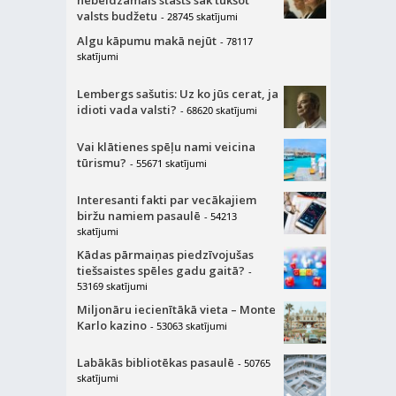
valsts budžetu
- 28745 skatījumi
Algu kāpumu makā nejūt
- 78117
skatījumi
Lembergs sašutis: Uz ko jūs cerat, ja
idioti vada valsti?
- 68620 skatījumi
Vai klātienes spēļu nami veicina
tūrismu?
- 55671 skatījumi
Interesanti fakti par vecākajiem
biržu namiem pasaulē
- 54213
skatījumi
Kādas pārmaiņas piedzīvojušas
tiešsaistes spēles gadu gaitā?
-
53169 skatījumi
Miljonāru iecienītākā vieta – Monte
Karlo kazino
- 53063 skatījumi
Labākās bibliotēkas pasaulē
- 50765
skatījumi