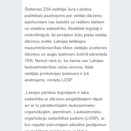
Šodienas ZSA vadītāja Jura Lazdiņa
publiskais paziņojums par vietējo dārzeņu
iepirkumiem nav balstīts uz reāliem faktiem
un maldina sabiedrību. Realitātē tirgotāji ir
nodrošinājuši, lai pircējiem būtu plaša vietējo
dārzeņu izvēle. Latvijas lielākajos
mazumtirdzniecības tīklos vietējās izcelsmes
dārzeņu un augļu īpatsvars šobrīd pārsniedz
70%. Ņemot vērā to, ka ziema nav Latvijas
lauksaimniecības ražas sezona, šāds
vietējās produkcijas īpatsvars ir ļoti
ievērojams, norāda LOSP.
„Latvijas pārtikas tirgotājiem ir laba
sadarbība ar dārzeņu piegādātajiem tāpat
arī ar to pārstāvošajām lauksaimnieku
organizācijām, piemēram, Lauksaimnieku
organizāciju sadarbības padomi (LOSP), ar
kur regulāri pārrunājam aktuālos jautājumus
un meklējam risinājumus, ja tādi ir