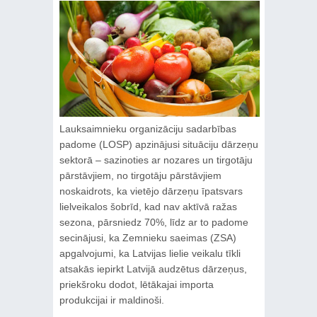
Lauksaimnieku organizāciju sadarbības
padome (LOSP) apzinājusi situāciju dārzeņu
sektorā – sazinoties ar nozares un tirgotāju
pārstāvjiem, no tirgotāju pārstāvjiem
noskaidrots, ka vietējo dārzeņu īpatsvars
lielveikalos šobrīd, kad nav aktīvā ražas
sezona, pārsniedz 70%, līdz ar to padome
secinājusi, ka Zemnieku saeimas (ZSA)
apgalvojumi, ka Latvijas lielie veikalu tīkli
atsakās iepirkt Latvijā audzētus dārzeņus,
priekšroku dodot, lētākajai importa
produkcijai ir maldinoši.